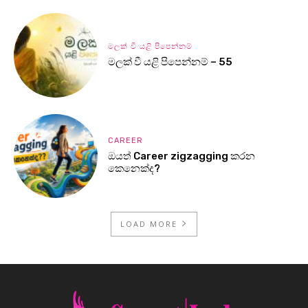
මලක් වී යළි පිපෙන්නම්
මලක් වී යළි පිපෙන්නම් – 55
CAREER
ඔයත් Career zigzagging කරන
කෙනෙක්ද?
LOAD MORE