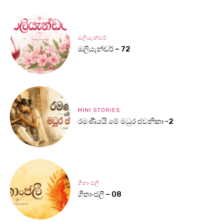
ඔලියැන්ඩර්
ඔලියැන්ඩර් – 72
MINI STORIES
රමණීයයි මේ මධුර ජවනිකා -2
ගීතාංජලී
ගීතාංජලී – 08