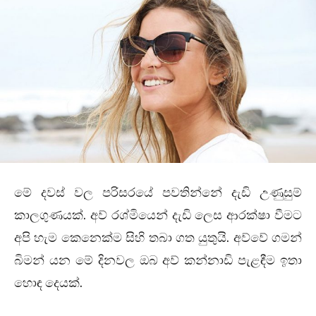
මේ දවස් වල පරිසරයේ පවතින්නේ දැඩි උණුසුම්
කාලගුණයක්. අව් රශ්මියෙන් දැඩි ලෙස ආරක්ෂා වීමට
අපි හැම කෙනෙක්ම සිහි තබා ගත යුතුයි. අව්වේ ගමන්
බිමන් යන මේ දිනවල ඔබ අව් කන්නාඩි පැළඳීම ඉතා
හොඳ දෙයක්.