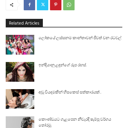
Related Articles
ලෝකයේ ලස්සනම කාන්තාවන් ජීවත් වන රටවල්
ඉන්දියානු ළඳුන්ගේ රූප රහස්.
අඩු වියදමකින් හිසකෙස් සත්කාරයක්..
කොණ්ඩයට ගැළපෙන නිවැරදි ෂැම්පු වර්ගය
තෝරමු.