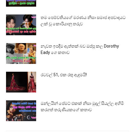
තම පෙම්වතියගේ මරණය නිසා සමාජ අපවාදයට
ලක් වූ කොරියානු තරුව
නැවත ඉපදීම ඇත්තක් බව ඔප්පු කල Dorothy
Eady ගෙ කතාව
රටවල් 51, එක රතු ඇඳුමයි!
ඔන්ලයින් පේමට් එකක් නිසා මුදල් සියල්ල අහිමි
කරගත් තරුණියකගේ කතාව