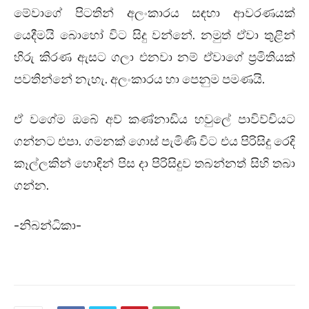
මේවාගේ පිටතින් අලංකාරය සඳහා ආවරණයක්
යෙදීමයි බොහෝ විට සිදු වන්නේ. නමුත් ඒවා තුළින්
හිරු කිරණ ඇසට ගලා එනවා නම් ඒවාගේ ප්‍රමිතියක්
පවතින්නේ නැහැ. අලංකාරය හා පෙනුම පමණයි.
ඒ වගේම ඔබේ අව් කණ්නාඩිය හවුලේ පාවිව්චියට
ගන්නට එපා. ගමනක් ගොස් පැමිණි විට එය පිරිසිදු රෙදි
කෑල්ලකින් හොඳින් පිස දා පිරිසිදුව තබන්නත් සිහි තබා
ගන්න.
-නිබන්ධිකා-