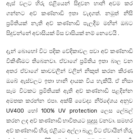
ඇස් වලට හිරු එළියෙන් සිදුවන හානි අවම කර
ගන්නට අව් කණ්නාඩි ඉතා වැදගත්. නමුත් නිසි
ප්‍රමිතියක් නැති අව් කණ්නාඩි පැලදීම මඟින් ඔබට
සිදුවන්නේ අවාසියක් මිස වාසියක් නම් නෙවෙයි .
දැන් බොහෝ විට පදික වේදිකාවල පවා අව් කණ්නාඩි
විකිණීමට තිබෙනවා. ඒවාගේ ප්‍රමිතිය ඉතා බාල වන
අතර ඒවාගේ කාචවලින් වලින් නිකුත් කරන කිරණ
ඔබේ ඇස්වලට ඉතා හානි දායක විය හැකියි. ඒ නිසා
සෑම විටකට ප්‍රමිතියක් ඇති අව් කණ්නාඩි පළදින්න
අමතක කරන්න එපා. අක්ෂි වෛද්‍ය නිර්දේශය අනුව
UV400 හෝ 100% UV protection ලෙස ලේබල්
කරන ලද අව් කණ්නාඩි භාවිතයට සුදුසු වනවා. සමහර
අව් කණ්නාඩි හිරු එළියට අල්ලා බැලූ විට ඒවායින් හිරු