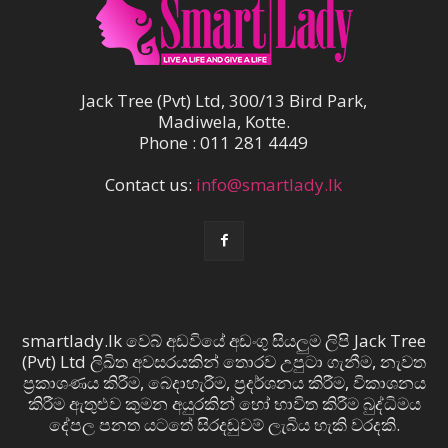
Jack Tree (Pvt) Ltd, 300/13 Bird Park,
Madiwela, Kotte.
Phone : 011 281 4449
Contact us:
info@smartlady.lk
smartlady.lk වෙබ් අඩවියේ අඩංගු සියලුම ලිපි Jack Tree
(Pvt) Ltd ලිඛිත අවසරයකින් තොරව උපුටා ගැනීම, නැවත
ප්‍රකාශණය කිරීම, බෙදාහැරීම, ප්‍රදර්ශනය කිරීම, විකාශනය
කිරීම ඇතුළුව කුමන අයුරකින් හෝ භාවිත කිරීම බුද්ධිමය
දේපල පනත යටතේ සිරදඬුවම් ලැබිය හැකි වරදකි.