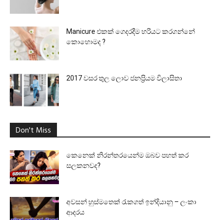
Manicure එකක් ගෙදරදීම හරියට කරගන්නේ
කොහොමද ?
2017 වසර තුල ලොව ජනප්‍රියම විලාසිතා
Don't Miss
කෙනෙක් නිරන්තරයෙන්ම ඔබව පහත් කර
සලකනවද?
අවසන් හුස්මතෙක් රැකගත් ඉන්දියානු – ලංකා
ආදරය