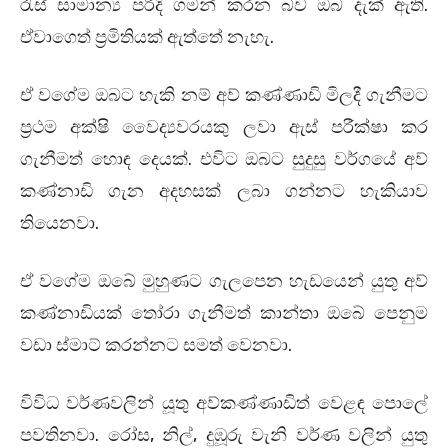
රැස් සාමාන්‍ය පරිදි ගමන් කරන බව ඔබ දැක් ඇති.
ඒවාගෙත් ප්‍රමිතියක් ඇත්තේ නැහැ.
ඒ වගේම ඔබට හැකි නම් අව් කණ්ණාඩි මිලදී ගැනීමට
ප්‍රථම අක්ෂි වෛද්‍යවරයකු ලවා ඇස් පරීක්ෂා කර
ගැනීමත් හොඳ දෙයක්. එවිට ඔබට සුදුසු වර්ගයේ අව්
කණ්නාඩි ගැන අදහසක් ලබා ගන්නට හැකියාව
තියෙනවා.
ඒ වගේම ඔබේ මුහුණට ගැලපෙන හැඩයෙන් යුතු අව්
කණ්නාඩියක් තෝරා ගැනීමත් කාන්තා ඔබේ පෙනුම
වඩා ස්මාට් කරන්නට සමත් වෙනවා.
විවිධ වර්ණවලින් යූතු අව්කණ්ණාඩිත් වෙළඳ පොලේ
පවතිනවා. රෝස, නිල්, දුඹූරු වැනි වර්ණ වලින් යුතු