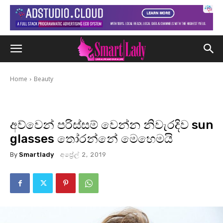
Home
Beauty
අව්වෙන් පරිස්සම් වෙන්න නිවැරදිව sun
glasses තෝරන්නේ මෙහෙමයි
By
Smartlady
අප්‍රේල් 2, 2019