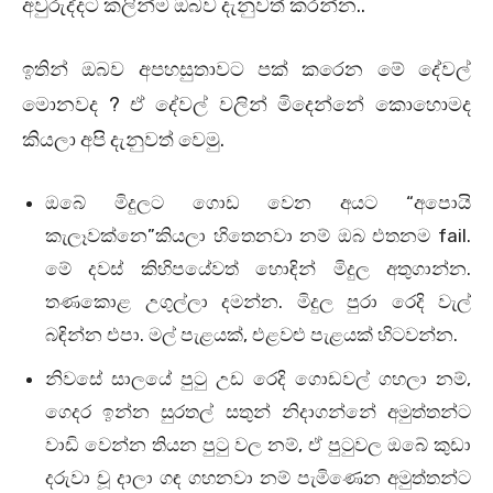
අවුරුද්දට කලින්ම ඔබව දැනුවත් කරන්න..
ඉතින් ඔබව අපහසුතාවට පක් කරෙන මේ දේවල්
මොනවද ? ඒ දේවල් වලින් මිදෙන්නේ කොහොමද
කියලා අපි දැනුවත් වෙමු.
ඔබේ මිදුලට ගොඩ වෙන අයට “අපොයි
කැලෑවක්නෙ”කියලා හිතෙනවා නම් ඔබ එතනම fail.
මේ දවස් කිහිපයේවත් හොඳින් මිදුල අතුගාන්න.
තණකොළ උගුල්ලා දමන්න. මිදුල පුරා රෙදි වැල්
බඳින්න එපා. මල් පැළයක්, එළවළු පැළයක් හිටවන්න.
නිවසේ සාලයේ පුටු උඩ රෙදි ගොඩවල් ගහලා නම්,
ගෙදර ඉන්න සුරතල් සතුන් නිදාගන්නේ අමුත්තන්ට
වාඩි වෙන්න තියන පුටු වල නම්, ඒ පුටුවල ඔබේ කුඩා
දරුවා චූ දාලා ගඳ ගහනවා නම් පැමිණෙන අමුත්තන්ට