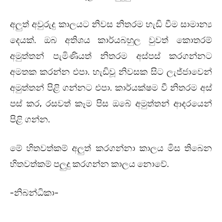
අලුත් අවුරුදු කාලයට නිවස නිතරම හැඩි වීම සාමාන්‍ය
දෙයක්. ඔබ අතිශය කාර්යබහුල වුවත් කොතරම්
අමුත්තන් පැමිණියත් නිතරම අස්පස් කරගන්නට
අමතක කරන්න එපා. හැඩිවූ නිවසක සිට ලැජ්ජාවෙන්
අමුත්තන් පිළි ගන්නට එපා. කාර්යක්ෂම වී නිතරම අස්
පස් කර, රසවත් කෑම පිස ඔබේ අමුත්තන් ආදරයෙන්
පිළි ගන්න.
මේ හිතවත්කම් අලුත් කරගන්නා කාලය මිස තිබෙන
හිතවත්කම් පලුදු කරගන්න කාලය නොවේ.
-නිබන්ධිකා-