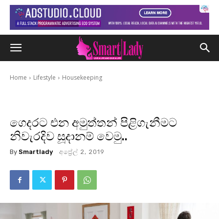
Home
Lifestyle
Housekeeping
ගෙදරට එන අමුත්තන් පිළිගැනීමට
නිවැරදිව සූදානම් වෙමු..
By
Smartlady
අප්‍රේල් 2, 2019