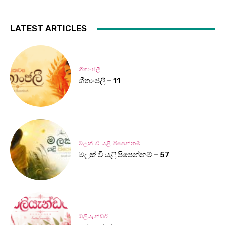
LATEST ARTICLES
ගීතාංජලී
ගීතාංජලී – 11
මලක් වී යළි පිපෙන්නම්
මලක් වී යළි පිපෙන්නම් – 57
ඔලියැන්ඩර්