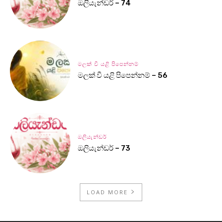
ඔලියැන්ඩර් – 74
මලක් වී යළි පිපෙන්නම්
මලක් වී යළි පිපෙන්නම් – 56
ඔලියැන්ඩර්
ඔලියැන්ඩර් – 73
LOAD MORE