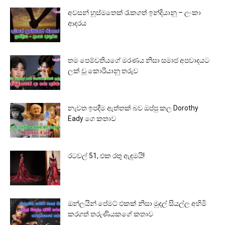
අවසන් හුස්මතෙක් රැකගත් ඉන්දියානු – ලංකා
ආදරය
තම පෙම්වතියගේ මරණය නිසා සමාජ අපවාදයට
ලක් වූ කොරියානු තරුව
නැවත ඉපදීම ඇත්තක් බව ඔප්පු කල Dorothy
Eady ගෙ කතාව
රටවල් 51, එක රතු ඇඳුමයි!
ඔන්ලයින් පේමට් එකක් නිසා මුදල් සියල්ල අහිමි
කරගත් තරුණියකගේ කතාව