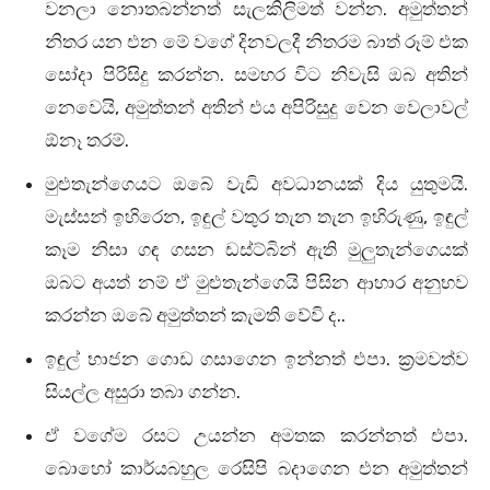
වනලා නොතබන්නත් සැලකිලිමත් වන්න. අමුත්තන්
නිතර යන එන මේ වගේ දිනවලදී නිතරම බාත් රූම් එක
සෝදා පිරිසිදු කරන්න. සමහර විට නිවැසි ඔබ අතින්
නෙවෙයි, අමුත්තන් අතින් එය අපිරිසුදු වෙන වෙලාවල්
ඕනෑ තරම්.
මුළුතැන්ගෙයට ඔබේ වැඩි අවධානයක් දිය යුතුමයි.
මැස්සන් ඉහිරෙන, ඉඳුල් වතුර තැන තැන ඉහිරුණු, ඉඳුල්
කෑම නිසා ගඳ ගසන ඩස්ට්බින් ඇති මුලුතැන්ගෙයක්
ඔබට අයත් නම් ඒ මුළුතැන්ගෙයි පිසින ආහාර අනුභව
කරන්න ඔබේ අමුත්තන් කැමති වේවි ද..
ඉඳුල් භාජන ගොඩ ගසාගෙන ඉන්නත් එපා. ක්‍රමවත්ව
සියල්ල අසුරා තබා ගන්න.
ඒ වගේම රසට උයන්න අමතක කරන්නත් එපා.
බොහෝ කාර්යබහුල රෙසිපි බදාගෙන එන අමුත්තන්