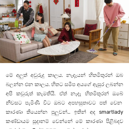
මේ අලුත් අවුරුදු කාලය. නෑදෑයන් හිතමිතුරන් ඔබ
බලන්න එන කාලය. හිතට සමීප අයගේ ඇසුර ලබන්න
අපි කවුරුත් කැමතියි. ඒත් නෑදෑ හිතමිතුරන් ඔබේ
නිවසට පැමිණි විට ඔබට අපහසුතාවට පත් වෙන
කාරණා තියෙන්න පුලුවන්… ඉතින් අද smartlady
කණ්ඩායම සූදානම් වෙන්නේ මේ කාරණා පිළිබදව