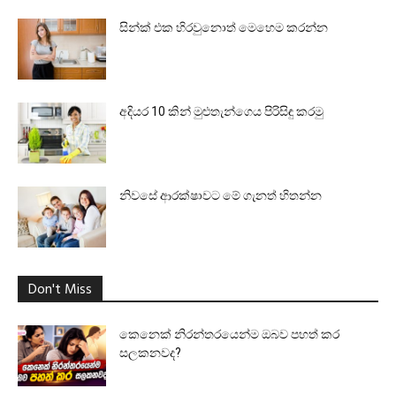
සින්ක් එක හිරවුනොත් මෙහෙම කරන්න
අදියර 10 කින් මුළුතැන්ගෙය පිරිසිඳු කරමු
නිවසේ ආරක්ෂාවට මේ ගැනත් හිතන්න
Don't Miss
කෙනෙක් නිරන්තරයෙන්ම ඔබව පහත් කර
සලකනවද?