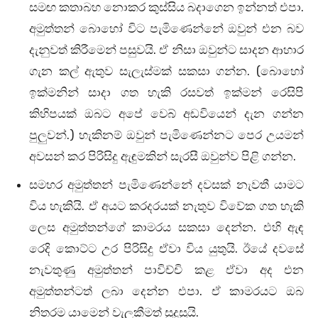
සමඟ කතාබහ නොකර කුස්සිය බදාගෙන ඉන්නත් එපා.
අමුත්තන් බොහෝ විට පැමිණෙන්නේ ඔවුන් එන බව
දැනුවත් කිරීමෙන් පසුවයි. ඒ නිසා ඔවුන්ට සාදන ආහාර
ගැන කල් ඇතුව සැලැස්මක් සකසා ගන්න. (බොහෝ
ඉක්මනින් සාදා ගත හැකි රසවත් ඉක්මන් රෙසිපි
කිහිපයක් ඔබට අපේ වෙබ් අඩවියෙන් දැන ගන්න
පුලුවන්.) හැකිනම් ඔවුන් පැමිණෙන්නට පෙර උයමන්
අවසන් කර පිරිසිදු ඇඳුමකින් සැරසී ඔවුන්ව පිළි ගන්න.
සමහර අමුත්තන් පැමිණෙන්නේ දවසක් නැවතී යාමට
විය හැකියි. ඒ අයට කරදරයක් නැතුව විවේක ගත හැකි
ලෙස අමුත්තන්ගේ කාමරය සකසා දෙන්න. එහි ඇඳ
රෙදි කොට්ට උර පිරිසිදු ඒවා විය යුතුයි. ඊයේ දවසේ
නැවතුණු අමුත්තන් පාවිච්චි කළ ඒවා අද එන
අමුත්තන්ටත් ලබා දෙන්න එපා. ඒ කාමරයට ඔබ
නිතරම යාමෙන් වැලකීමත් සුදුසුයි.