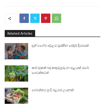
Related Articles
දෑත් වගේම පවුලම සුරකින සේදුම් දියරයක්.
කප් රුකක් බඳු කතුරුමුරුංගා පැළයක් ඔබේ
ගෙවත්තටත්
ගෙවත්තට පුංචි එළවළු උයනක්