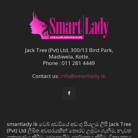
Jack Tree (Pvt) Ltd, 300/13 Bird Park,
Madiwela, Kotte.
Phone : 011 281 4449
Contact us:
info@smartlady.lk
smartlady.lk වෙබ් අඩවියේ අඩංගු සියලුම ලිපි Jack Tree
(Pvt) Ltd ලිඛිත අවසරයකින් තොරව උපුටා ගැනීම, නැවත
ප්‍රකාශණය කිරීම, බෙදාහැරීම, ප්‍රදර්ශනය කිරීම, විකාශනය