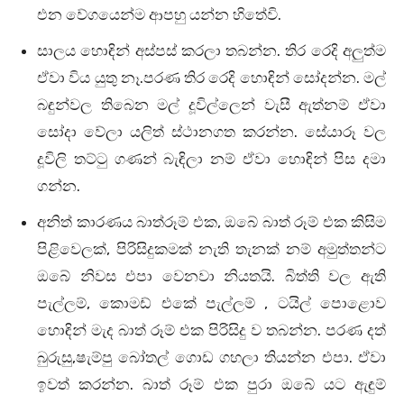
එන වේගයෙන්ම ආපහු යන්න හිතේවි.
සාලය හොඳින් අස්පස් කරලා තබන්න. තිර රෙදි අලුත්ම
ඒවා විය යුතු නෑ.පරණ තිර රෙදි හොඳින් සෝදන්න. මල්
බඳුන්වල තිබෙන මල් දූවිල්ලෙන් වැසී ඇත්නම් ඒවා
සෝදා වේලා යලිත් ස්ථානගත කරන්න. සේයාරූ වල
දූවිලි තට්ටු ගණන් බැඳිලා නම් ඒවා හොඳින් පිස දමා
ගන්න.
අනිත් කාරණය බාත්රූම් එක, ඔබේ බාත් රූම් එක කිසිම
පිළිවෙලක්, පිරිසිදුකමක් නැති තැනක් නම් අමුත්තන්ට
ඔබේ නිවස එපා වෙනවා නියතයි. බිත්ති වල ඇති
පැල්ලම්, කොමඩ් එකේ පැල්ලම් , ටයිල් පොළොව
හොඳින් මැද බාත් රූම් එක පිරිසිදු ව තබන්න. පරණ දත්
බුරුසු,ෂැම්පු බෝතල් ගොඩ ගහලා තියන්න එපා. ඒවා
ඉවත් කරන්න. බාත් රූම් එක පුරා ඔබේ යට ඇඳුම්