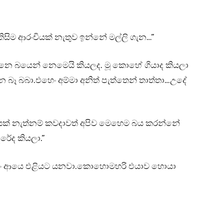
සිම ආරංචියක් නැතුව ඉන්නේ මල්ලි ගැන…”
්නෙ බයෙන් නෙමෙයි කියලද. මූ කොහේ ගියාද කියලා
 බෑ බබා.එහෙං අම්මා අනිත් පැත්තෙන් තාත්තා…උදේ
දරයක් නැත්නම් කවදාවත් අපිව මෙහෙම බය කරන්නේ
ේද කියලා.”
්න මං ආයෙ එළියට යනවා.කොහොමහරි එයාව හොයා