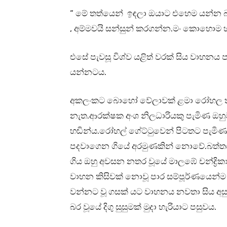
“ මේ තත්යෙන් ඉඳලා ඔයාට එහෙම යන්න බෑ
, අම්මවයි සන්සුන් කරගන්න.මං කොහොම 
එසේ පැවසූ විශ්ව යළිත් වරක් සිය වාහන
යන්නටය.
අකලංකට බොහෝ වේලාවක් ළමා රෝහල තුළ
නැත.ආරක්ෂක අංශ නිලධාරියකු පැමිණ ඔහුට
හඬින්ය.රෝහල් ගේට්ටුවෙන් පිටතට පැමි
පදවාගෙන ගියේ අරමුණකින් නොවේ.බත්තරමු
ගිය ඔහු අවසන නතර වූයේ මාලඹේ චන්ද්‍රිකා ක
වාහන කිසිවක් නොවූ පාර සම්පූර්ණයෙන්ම
වන්නට වූ ගසක් යට වාහනය නවතා සිය අසු
බර වූයේ දිගු සුසුමක් මුදා හැරියාට පසුවය.