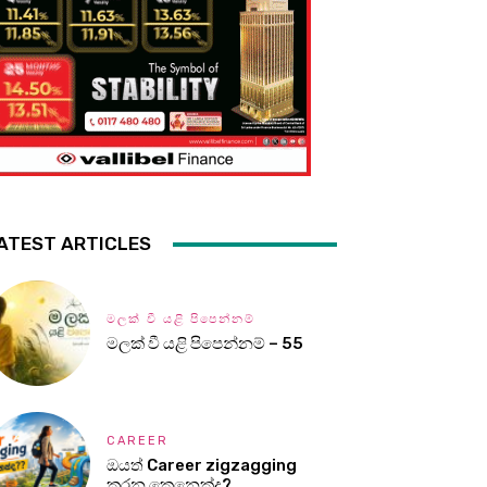
ATEST ARTICLES
මලක් වී යළි පිපෙන්නම්
මලක් වී යළි පිපෙන්නම් – 55
CAREER
ඔයත් Career zigzagging
කරන කෙනෙක්ද?