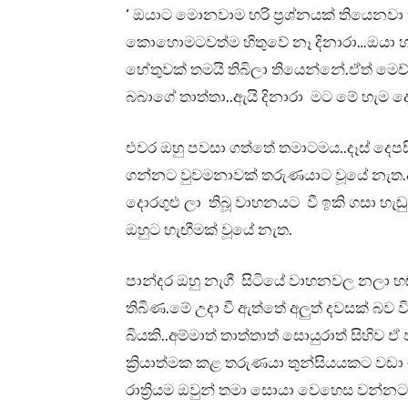
‘ ඔයාට මොනවාම හරි ප්‍රශ්නයක් තියෙනවා
කොහොමටවත්ම හිතුවේ නෑ දිනාරා…ඔයා හර
හේතුවක් තමයි තිබිලා තියෙන්නේ.ඒත් 
බබාගේ තාත්තා..ඇයි දිනාරා මට මේ හැම දෙ
එවර ඔහු පවසා ගත්තේ තමාටමය..දෑස් දෙප
ගන්නට වුවමනාවක් තරුණයාට වූයේ නැත.අව
දොරගුළු ලා තිබූ වාහනයට වී ඉකි ගසා හැ
ඔහුට හැඟීමක් වූයේ නැත.
පාන්දර ඔහු නැගී සිටියේ වාහනවල නලා හඬත
තිබිණ.මේ උදා වී ඇත්තේ අලුත් දවසක් බව 
බියකි..අම්මාත් තාත්තාත් සොයුරාත් සිහිව 
ක්‍රියාත්මක කළ තරුණයා තුන්සියයකට වඩා මග
රාත්‍රියම ඔවුන් තමා සොයා වෙහෙස වන්න