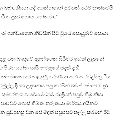
 බබා..කියන දේ අහන්නකෝ පුළුවන් තරම් තාත්තවයි
හරි ග ඌව හොයාගන්නවා..”
ය පණ ගන්වාගෙන නිවසින් පිට වූයේ සොයුරාව සොයා
 වන බංකුවේ අසුන්ගෙන සිටීමට ඉඩක් ලැබුනේ
 පිටව යන්න යැයි පැවසූයේ මදක් දැඩි
ණ තම වාහනයට නැගුණු තරුණයා පාළු පාරවල්වල රිය
ල්ල දියත උද්‍යානය පසු කරමින් තවත් බොහෝ දුර
ුමාරතුංග පාරේය.මධ්‍යම රාත්‍රියත් පසුව තිබූ නිසා
 පාළුවට ගොස් තිබිණ.තරුණයා මාර්ගය අයිනට
න සුවපහසු වන සේ මඳක් පසුපසට තල්ලු කරමින් ඊට