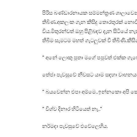
පිරිස බණ්ඩාරනායක සම්මන්ත්‍රණ ශාලාවෙන් පි
තිබිණ.අකලංක ගැන කිසිදු තොරතුරක් නො
විය.මිතුරන්වත් ඔහු පිළිබඳව දැන සිටියේ න
තිබීම සැමටම මහත් ගැටලුවක් වී තිබිණි.ක
“ අනේ ලොකු පුතා මගේ පපුවත් එක්ක ග
තේජා පැවසුවේ නිවසට යාම සඳහා වාහනයට
“ බයවෙන්න එපා අම්මෙ..ඉන්නකො අපි ක
“ විශ්ව දිනාර හිටියෙත් නෑ..”
නර්මදා පැවසුවේ එවේලෙහිය.