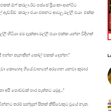
ත් ඕෆ් කරලා.ඊට පස්සේ ප්‍රියංකා ආන්ටිට
්ල් ඇඩ්මිඩ් කරලා එයා එතනට ආවලු.මල්ලි එයා එක්ක
්ලි හිටියා මම දැක්කා.මල්ලි එයා එක්ක යන්න විදිහක්
ි ඉන්න තැනකින් කෝල් එකක් දෙන්න.”
L
රුවා කොහෙද ගියේ.වාහනේ අරගෙන යනවා කුමාර
 අපි පොඩ්ඩක් පාර පැත්තට යමුද…”
ින්නට තරම් සන්සුන් සිතක් කි⁣සිවෙකුට වූයේ නැත.