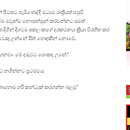
ටතට පැමිණෙද්දී මධ්‍යම රාත්‍රියත් පසුවී
වීම ඔවුන්ව නොසන්සුන් කරවන්නට සමත්
ැත.දිගින් දිගටම අකලංකගේ දුරකථනය ක්‍රියා විරහිත කර
ිසිවෙකු උන්නේ සිත් හොඳකින් නොවේ.
ැහෙනවා. මේ දරුවට මොකද උනේ.”
 නගින්නට ප්‍රථමවය.
ොහොම හරි කන්ටැක් කරගන්න බලමු”