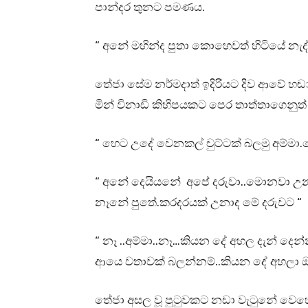
පාන්දර තුනට පමණය.
“ අනේ මහින්ද පුතා කොහෙවත් හිටියේ නැද්
තේජා සේම නර්මදාත් ඉදිරියට දිව ආවේ හඬා
මින් විනාඩි කිහිපයකට පෙර තාත්තාගෙනුත්
“ හෙට උදේ වෙනකල් චුට්ටක් බලමු අම්මා.ම
“ අනේ දෙයියනේ අපේ දරුවා..මොනවා උන
නෑනේ පුතේ.කරදරයක් උනාද මේ දරුවට “
“ නෑ ..අම්මා..නෑ…කියන දේ අහල දැන් දෙන
ආයෙ වතාවක් බලන්නම්..කියන දේ අහලා ඔය
තේජා අසල වූ පුටුවකට නඩා වැටුනේ වෙහෙස