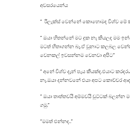
අවසරයෙන්ය
“ රිලැක්ස් වෙන්නේ කොහොමද විශ්ව මේ කි
“ ඔයා හිතන්නේ මට දුක නෑ කියලද මම ඉන
මටත් හිතාගන්න බෑ.ඒ වුනාට කලබල වෙන්න
වෙනකල් ඉවසන්නම වෙනවා අපිට”
“ අනේ විශ්ව දැන් පැය කීයක්ද.එයාට කර
නෑ.ඔයා දන්නවනේ එයා අපට කොච්චර ආදර
“ ඔයා තාත්තවයි අම්මවයි චුට්ටක් බලන
ගමු.”
“මමත් එන්නද..”