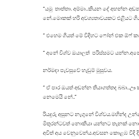
“යමු තාත්තා. අම්මා..කියන දේ අහන්න අ
නේ.මොකක් හරි අවශ්‍යතාවයකට එළියට ගිය
“ එහෙම ගියත් මේ විදිහට ෆෝන් එක ඕෆ් 
“ අනේ විශ්ව ඔයාලත් පරිස්සමට යන්න.අනේ
නර්මදා පැවසුවේ හැඬුම් මුසුවය.
“ ඒ පාර ඔයත් අඬන්න තියාගත්තද බබා.
නෙමෙයි නේ..”
රියදුරු අසුනට නැගුනේ විශ්වය.මහින්ද උන
මිතුරන්ටවත් නොකියා යන්නට තැනක් නො
අවිත් අය වෙනුවෙන්ය.අවසන කොළඹ වීදි දිග