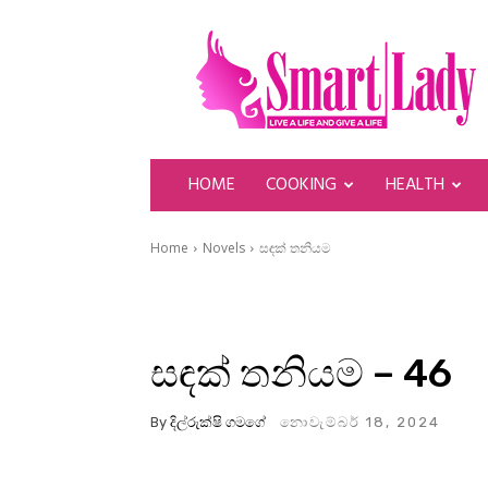
SmartLady
HOME
COOKING
HEALTH
Home
Novels
සඳක් තනියම
සඳක් තනියම – 46
By
දිල්රුක්ෂි ගමගේ
නොවැම්බර් 18, 2024