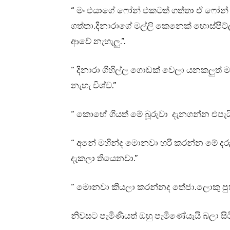
“ මං එයාගේ ෆෝන් එකටත් ගත්තා ඒ ෆෝන් එක
ගත්තා.දිනාරාගේ මල්ලි කෙනෙක් හොස්පිට
ආවේ නැහැලු.”.
“ දිනාරා ගිහිල්ල ගොඩක් වෙලා යනකලුත් මල
නැහැ විශ්ව.”
“ කොහේ ගියත් මේ බූරුවා දැනගන්න එපැය
“ අනේ මහින්ද මොනවා හරි කරන්න මේ ද
දැකලා තියෙනවා.”
“ මොනවා කියලා කරන්නද තේජා.ලොකු පුතා
නිවසට පැමිණියත් ඔහු පැමිණේයැයි බලා සිට