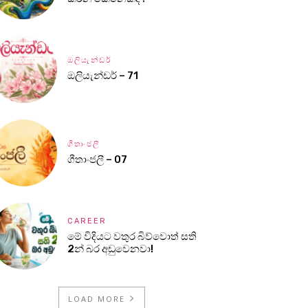
ඔලියැන්ඩර්
ඔලියැන්ඩර් – 71
ගීතාංජලී
ගීතාංජලී – 07
CAREER
මේ විදියට වතුර බිව්වොත් සති
2න් බර අඩුවෙනවා!
LOAD MORE