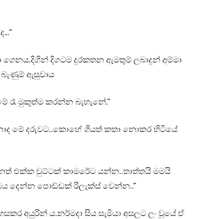
ද…”
 ගෙනය.දිගින් දිගටම දුරකතන ඇමතුම් ලබාදුන් අම්මා
 බැණුම් ඇසුවාය
ේ රෑ මුකුත්ම කරන්න බැහැනේ.”
ාද මේ දරුවට..කොහේ ගියත් කතා නොකර හිටියේ
්නත් එක්ක චුට්ටක් කාමරේට යන්න..තාත්තයි මමයි
 දෙන්න පොඩ්ඩක් රිලැක්ස් වෙන්න..”
කර අයුරින් ය.නර්මදා සිය සැමියා අසලට ලං වූයේ ඒ