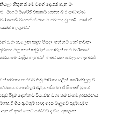
 කියලා හිතුනත් මේ වගේ දෙයක් ගැන මං
ි.. ඔයාට මැරේජ් එකකට යන්න බැරි සාධාරණ
මෙච්චර පොඩි වයසකින් ඔයාට මොකද වුණේ…කෝ ඒ
යක්ම හැංගුවේ..”
සින් රූරා හැලෙන කඳුළු පිසදා ගන්නට හෝ නවතා
සන ඔහු කාත් කවුරුත් නොමැති පාළු මාර්ගයේ
ඬුවේය.මේ රාත්‍රිය ගැනවත් ගතව යන වේලාව ගැනවත්
් සමඟය.පාළුවට තිබූ මාර්ගය යළිත් කාර්යබහුල වී
විශ්වාසය.එහෙත් ඉර එළිය දකින්න ඒ සිතෙහි වූයේ
ඒ පපුව රිදුම් දෙන්නට විය..වහ වහා තම ජංගම දුරකථනය
හැරී ගිය ඇමතුම් සංඥා දෙස බැලුවේ පුදුමය.මුළු
ට ඇත.ඒ අතර කෙටි පණිවිඩ ද විය..අකලංක