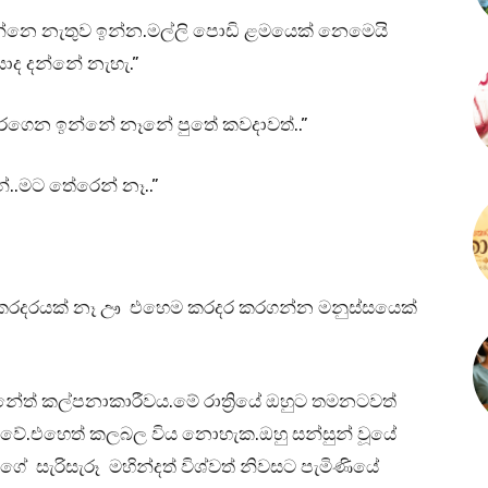
ඬන්නෙ නැතුව ඉන්න.මල්ලි පොඩි ළමයෙක් නෙමෙයි
ාද දන්නේ නැහැ.”
කරගෙන ඉන්නේ නෑනේ පුතේ කවදාවත්..”
..මට තේරෙන් නෑ..”
.ඌ කරදරයක් නෑ ඌ එහෙම කරදර කරගන්න මනුස්සයෙක්
්නේත් කල්පනාකාරීවය.මේ රාත්‍රියේ ඔහුට තමනටවත්
වේ.එහෙත් කලබල විය නොහැක.ඔහු සන්සුන් වූයේ
ේ සැරිසැරූ මහින්දත් විශ්වත් නිවසට පැමිණියේ