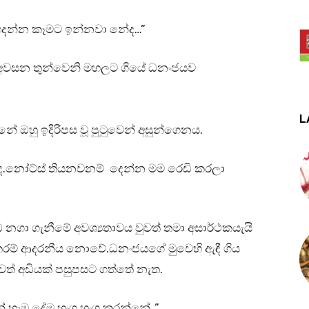
 හදන්න කෑමට ඉන්නවා නේද…”
අවසන තුන්වෙනි මහලට ගියේ ධනංජයව
L
ේ ඔහු ඉදිරිපස වූ පුටුවෙන් අසුන්ගෙනය.
ද.නෝට්ස් තියනවනම් දෙන්න මම රෙඩි කරලා
ගා ගැනීමේ අවශ්‍යතාවය වුවත් තමා අසාර්ථකයැයි
 තරම් ආදරනීය නොවේ.ධනංජයගේ මුවෙහි ඇඳී ගිය
ත් අඩියක් පසුපසට ගත්තේ නැත.
් හැම දේම හංග හංග කරන්නේ..”