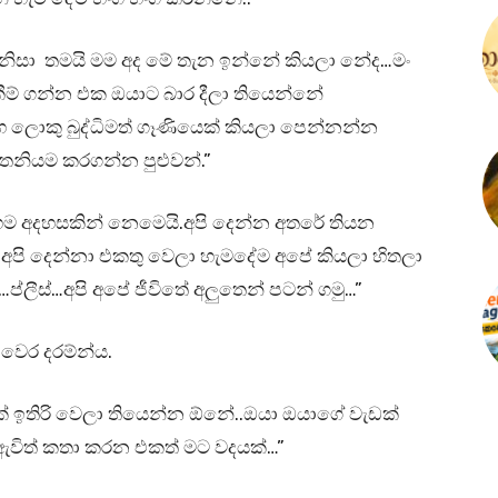
නිසා තමයි මම අද මේ තැන ඉන්නේ කියලා නේද…මං
ම් ගන්න එක ඔයාට බාර දීලා තියෙන්නේ
ලොකු බුද්ධිමත් ගෑණියෙක් කියලා පෙන්නන්න
තනියම කරගන්න පුළුවන්.”
 අදහසකින් නෙමෙයි.අපි දෙන්න අතරේ තියන
ම අපි දෙන්නා එකතු වෙලා හැමදේම අපේ කියලා හිතලා
්ලීස්…අපි අපේ ජීවිතේ අලුතෙන් පටන් ගමු…”
 වෙර දරම්න්ය.
යක් ඉතිරි වෙලා තියෙන්න ඕනේ..ඔයා ඔයාගේ වැඩක්
විත් කතා කරන එකත් මට වදයක්…”