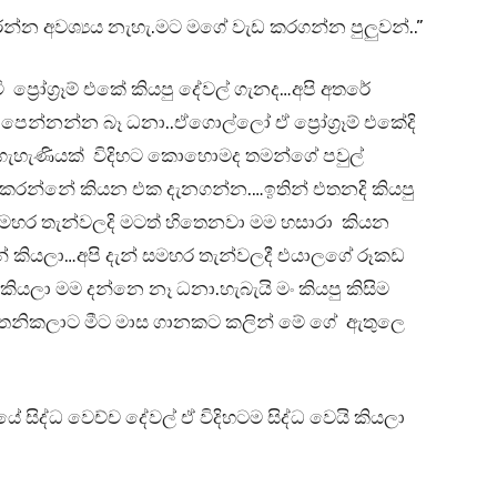
රන්න අවශ්‍යය නැහැ.මට මගේ වැඩ කරගන්න පුලුවන්..”
ප්‍රෝග්‍රෑම් එකේ කියපු දේවල් ගැනද…අපි අතරේ
ෙන්නන්න බෑ ධනා..ඒගොල්ලෝ ඒ ප්‍රෝග්‍රෑම් එකේදි
ැහැණියක් විදිහට කොහොමද තමන්ගේ පවුල්
 කරන්නේ කියන එක දැනගන්න.…ඉතින් එතනදි කියපු
මහර තැන්වලදි මටත් හිතෙනවා මම හසාරා කියන
 කියලා…අපි දැන් සමහර තැන්වලදී එයාලගේ රූකඩ
 මම දන්නෙ නෑ ධනා.හැබැයි මං කියපු කිසිම
 තනිකලාට මීට මාස ගානකට කලින් මේ ගේ ඇතුලෙ
තයේ සිද්ධ වෙච්ච දේවල් ඒ විදිහටම සිද්ධ වෙයි කියලා