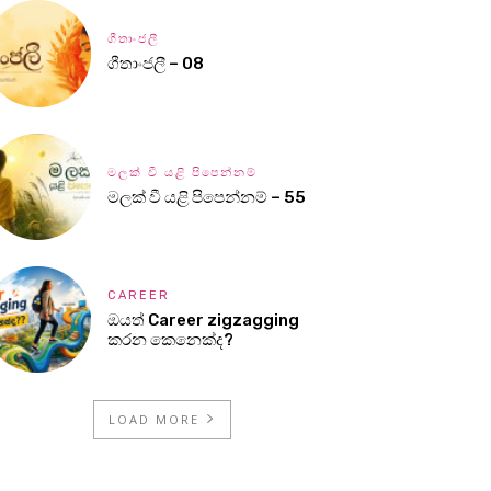
ගීතාංජලී
ගීතාංජලී – 08
මලක් වී යළි පිපෙන්නම්
මලක් වී යළි පිපෙන්නම් – 55
CAREER
ඔයත් Career zigzagging
කරන කෙනෙක්ද?
LOAD MORE