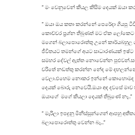
“ මං වෙනුවෙන් කියල කිසිම දෙයක් ඔයා ක
“ ඔයා ඔය කතා කරන්නේ පෙරේදා ගියපු ටීවී 
කොච්චර ප්‍රශ්න තිබුණත් මට ඒක ලෝකෙට ප
මගෙන් බලාපොරොත්තු උනේ කාර්යබහුල ග
ජීවිතයට තමන්ගේ අයට සාධාරණයක් ඉෂ්ට
සමහර දේවල් ඇත්ත නොවෙන්න පුළුවන්.ස
චරිතේ නඩත්තු කරන්න නේද මේ දඟලන්නේ
වෙලා.එහෙම නොකර ඉන්නේ කොහොමද කියලා
දෙයක් බොරු නෙවෙයි.ඔයා අද දවසේ මාව
ඔයාගේ මගේ කියලා දෙයක් තිබුණේ නෑ..”
“ මැරිලා ඉපදුනු මිනිස්සුන්ගෙන් ආපහු අතී
බලාපොරොත්තු වෙන්න බෑ…”