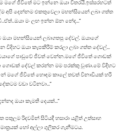
ම මගේ ජීවිතේ මට ඉන්නෙ ඔයා විතරයි.ඉස්සරහටත්
දේම අපි දෙන්නම එකතුවෙලා මහන්සියෙන් ලබා ගත්ත
වි..ඒත්..ඔයා මං ලඟ ඉන්න ඕන නේද…”
ම ඔයා මහන්සියෙන් ලබාගතපු දේවල්. ඔයාගේ
න විදිහට ඔයා කැපකිරීම් කරලා ලබා ගත්ත දේවල්…
ා ඔයාගේ පාඩුවේ ජීවත් වෙන්න.මගේ ජීවිතේ ගොඩක්
ගොඩක් දේවල් කරන්න මම පරක්කු වුණා.මේ විදිහට
මගේ ජීවිතේ හොඳම කාලේ තවත් විනාඩියක් හරි
 දේකටම වඩා වටිනවා…”
න්නද ඔයා කැමති දෙයක්…”
පතුලම රිදවමින් සිටියදී හසාරා යළිත් උත්සාහ
ශ මාත්‍රයක් හෝ අල්ලා ගුලිකර ගැනීමටය.