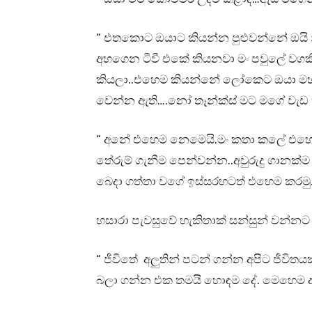
“ එතකොට ඔයාට කියන්න පුළුවන්නේ ඔයි 
අහගෙන ටීවී එකේ කියනවා මං පවුලේ වගකී
කියලා..එහෙම කියන්නේ ලෝකෙට ඔයා මහ 
වෙන්න ඇති….නෝ තෑන්ක්ස් මට මගේ වැඩ 
“ අනේ එහෙම නෙමෙයි.මං කතා කලේ එහෙම
තේරුම් ගැනීම පෙන්වන්න..අවුරුදු ගානක්
බෙදා ගත්තා වගේ ඉස්සරහටත් එහෙම කරමු…ප
හසාරා පැවසුවේ හැකිතාක් සන්සුන් වන්නට
“ ජීවිතේ අලුතින් පටන් ගන්න අපිට ජීවිත
බලා ගන්න එක තමයි හොඳම දේ. මෙහෙම ඇ