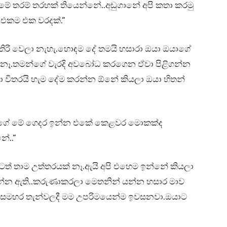
මේ තරම් තරහක් තියෙන්නේ..අඩුගානේ අපි කතා කරමු
ු එකම එක වරදක්.”
ඉතිරි වෙලා නැහැ.හොඳම දේ තමයි හසාරා ඔයා ඔයාගේ
න නෑ.තමන්ගේ වැරදි අවබෝධ කරගෙන ඒවා පිළිගන්න
ා විතරයි හැම දේම කරන්න ඕනේ කියලා ඔයා හිතන්
සු වගේ මේ ගෙදර ඉන්න එකේ කෙළවර මොකක්ද
ේ..”
මටත් තාම උත්තරයක් නෑ.ඇයි අපි එහෙම ඉන්නේ කියලා
්න ඇති..කරුණාකරලා මෙතනින් යන්න හසාර මාව
් සමහර තැන්වලදී මම උපරිමයෙන්ම ඉවසනවා.ඔයාට