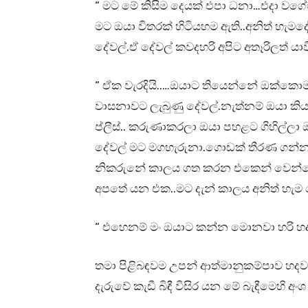
“ මට මේ කිසිම දෙයක් එපා ධනා…එදා වගේ
මට ඔයා විතරක් හිටියහම ඇති..අනිත් හැම
දේවල්.ඒ දේවල් කවදහරි අපිට අතෑරිලත් යා
“ ඒක වැරදියි..…ඔයාට තියෙන්නේ ඔක්කො
වාසනාවට ලැබුණු දේවල්.නැත්නම් ඔයා කිය
ප්ලීස්.. කරුණාකරලා ඔයා පහළට ගිහිල්ල
දේවල් මට මගහැරුනා.ගොඩක් තීරණ ගන්න 
නිකරුනේ කාලය ගත කරන එකෙන් වෙන්නේ 
අපතේ යන එක..මට දැන් කාලය අනිත් හැම
“ එහෙනම් මං ඔයාට කන්න මොනවා හරි හද
තමා පිළිබඳවම උපන් ආත්මානුකම්පාව හදවත 
දැරුවේ කැඩී බිඳී විසිර යන මේ බැඳීමෙහි අං