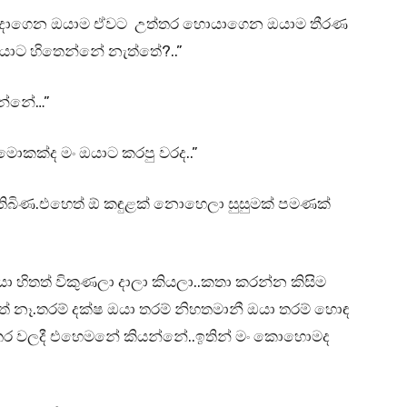
ු හදාගෙන ඔයාම ඒවට උත්තර හොයාගෙන ඔයාම තීරණ
යාට හිතෙන්නේ නැත්තේ?..”
න්නේ…”
.මොකක්ද මං ඔයාට කරපු වරද..”
ී තිබිණ.එහෙත් ඕ කඳුළක් නොහෙලා සුසුමක් පමණක්
ඔයා හිතත් විකුණලා දාලා කියලා..කතා කරන්න කිසිම
් නෑ.තරම් දක්ෂ ඔයා තරම් නිහතමානී ඔයා තරම් හොඳ
ී පත්තර වලදී එහෙමනේ කියන්නේ..ඉතින් මං කොහොමද