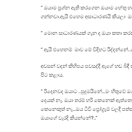
“ ඔයාම ප්‍රශ්න ඇති කරගෙන ඔයාම හේත
ගන්නවා.ඇයි එහෙම අසාධාරණයි කියලා ඔ
“ මොන සාධාරණයක් ගැන ද ඔයා කතා කර
“ ඇයි එහෙනම් මාව මේ විදිහට රිද්දන්නේ.
අවසන් වදන් කිහිපය පවසද්දී ඇගේ හඬ බිඳ
පිට කළාය.
“ රිදෙනවද ඔයාට ..පුදුමයිනේ…මං හිතුවේ 
දෙයක් නෑ. ඔයා තරම් හරි කෙනෙක් ඇත්තෙත
කෙනෙකුත් නෑ…ඔය ටීවී ප්‍රෝග්‍රෑම් වලද
ඔයාගේ වැරදි කියන්නේ?..”