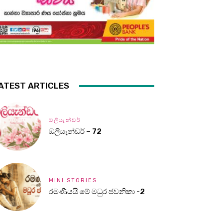
ATEST ARTICLES
ඔලියැන්ඩර්
ඔලියැන්ඩර් – 72
MINI STORIES
රමණීයයි මේ මධුර ජවනිකා -2