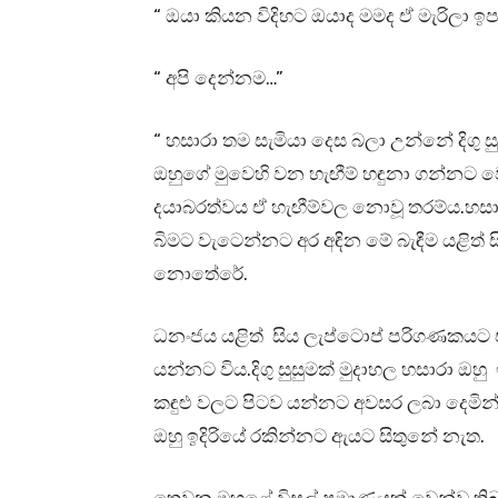
“ ඔයා කියන විදිහට ඔයාද මමද ඒ මැරිලා ඉපද
“ අපි දෙන්නම…”
“ හසාරා තම සැමියා දෙස බලා උන්නේ දිගු ස
ඔහුගේ මුවෙහි වන හැඟීම් හඳුනා ගන්න
දයාබරත්වය ඒ හැඟීම්වල නොවූ තරම්ය.හසාර
බිමට වැටෙන්නට අර අඳින මේ බැඳීම යළි
නොතේරේ.
ධනංජය යළිත් සිය ලැප්ටොප් පරිගණකයට
යන්නට විය.දිගු සුසුමක් මුදාහල හසාරා ඔහු ඉ
කඳුළු වලට පිටව යන්නට අවසර ලබා දෙමින්ය
ඔහු ඉදිරියේ රකින්නට ඇයට සිතුනේ නැත.