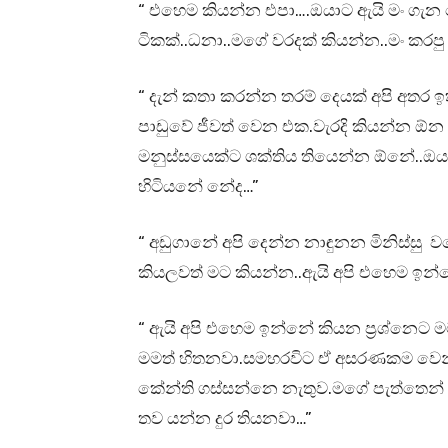
“ එහෙම කියන්න එපා….ඔයාට ඇයි මං ගැන 
ටිකක්..ධනා..මගේ වරදක් කියන්න..මං කරප
“ දැන් කතා කරන්න තරම් දෙයක් අපි අතර 
පාඩුවේ ජීවත් වෙන එක.වැරදි කියන්න ඕ
මනුස්සයෙක්ට ශක්තිය තියෙන්න ඕනේ..ඔය
හිටියනේ නේද…”
“ අඩුගානේ අපි දෙන්න නාඳුනන මිනිස්
කියලවත් මට කියන්න..ඇයි අපි එහෙම ඉන්න
“ ඇයි අපි එහෙම ඉන්නේ කියන ප්‍රශ්නෙට 
මමත් හිතනවා.සමහරවිට ඒ අසරණකම වෙන
කේන්ති ගස්සන්නෙ නැතුව.මගේ පැත්තෙන
තව යන්න දුර තියනවා…”