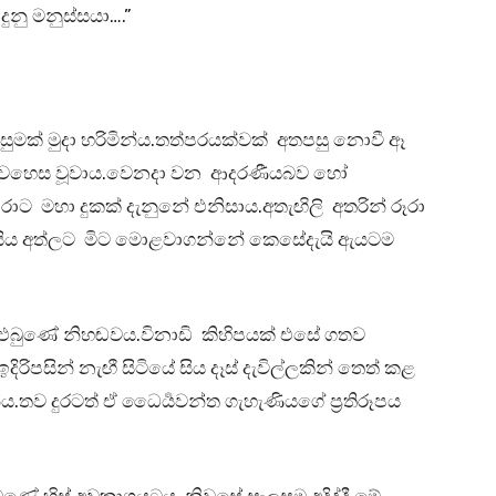
ුනු මනුස්සයා….”
ුසුමක් මුදා හරිමින්ය.තත්පරයක්වක් අතපසු නොවී ඈ
ට වෙහෙස වූවාය.වෙනදා වන ආදරණීයබව හෝ
ාට මහා දුකක් දැනුනේ එනිසාය.අතැඟිලි අතරින් රූරා
ත් සිය අත්ලට මිට මොළවාගන්නේ කෙසේදැයි ඇයටම
 එබුණේ නිහඬවය.විනාඩි කිහිපයක් එසේ ගතව
දිරිපසින් නැඟී සිටියේ සිය දෑස් දැවිල්ලකින් තෙත් කළ
.තව දුරටත් ඒ ධෛර්‍යවන්ත ගැහැණියගේ ප්‍රතිරූපය