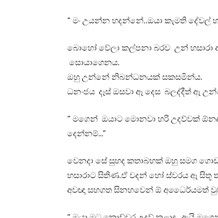
“ මං උයන්න හදන්නේ..ඔයා කැමති දේවල්
බොහෝ වේලා කල්පනා බරව උන් හසාරා 
සොයාගෙනය.
ඔහු උන්නේ නිබන්ධනයක් සකසමින්ය.
ධනංජය දෑස් ඔසවා ඈ දෙස බලද්දීත් ඈ උන්න
“ මගෙන් ඔයාට මොනවා හරි උදව්වක් ඕන
දෙන්නම්…”
වෙනදා සේ සුහද කතාබහක් ඔහු සමග ගොඩ න
හසාරාට සිතිණ.ඒ වදන් හෝ ස්වරය ඈ සිතූ
අවඥා සහගත සිනහවෙන් ඕ අධෛර්යමත් වුව
“ ඔයා මට කොච්චර උදව් කළාද…ඇයි මගෙන