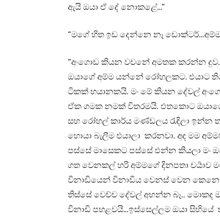
ඇයි ඔයා ඒ දේ නොකළේ…”
“මගේ හිත ඉඩ දෙන්නෙ නෑ ඩොක්ටර්…අ
“අංගොඩ කියන වචනේ අමතක කරන්න දුව.
ඔයාගේ අම්ම යන්නේ රෝහලකට. එයාට තිය
ටිකක් භයානකයි. මං මේ කියන දේවල් අ
ඒක ගමක නමක් විතරමයි. එතකොට ඔයාගේ 
සහ රෝහල් කාර්ය මණ්ඩලය රැඳිලා ඉන්න 
හොයා බැලීම එයාලා කරනවා. අද මම අම්
පස්සේ මාසෙකට පස්සේ එන්න කියලා මං ඔ
ගත වෙනකල් හරි අම්මගේ දිනපතා චර්‍යාව 
විනාඩියෙන් විනාඩිය වෙනස් වෙන කෙනෙක
තිස්සේ වෙච්ච දේවල් අහන්න බෑ.. මොකද
විනාඩි පහළවයි…ඉස්සෙල්ලම ඔයා සිහියේ