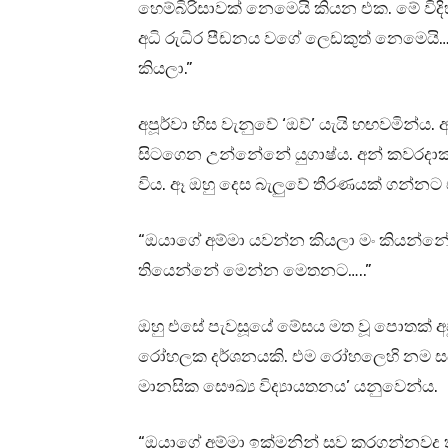
හෙම්බිරිසාවක් නෙමෙයි කියන එක. මේ විදි
අධි රුධිර පීඩනය වගේ ලෙඩකුත් නෙමෙයි
කියලා.”
අපූර්වා හිස වැනුවේ ‘ඔව්’ යැයි හඟවමින
සිටගෙන උන්නේනේ යුගාෂ්ය. අන් කවරදා
විය. ඈ ඔහු දෙස බැලුවේ තීරණයක් ගන්නට
“ඔයාගේ අම්මා යවන්න කියලා මං කියන්නේ 
තියෙන්නේ මෙන්න මෙතනට…..”
ඔහු එසේ පැවසූයේ මේසය මත වූ පොතක් අපූර්
රෝහලක දර්ශනයකි. එම රෝහලෙහි නම සඳහන
මානසික සෞඛ්‍ය විද්‍යායතනය’ යනුවෙන්ය.
“ඔයාගේ අම්මා ඉක්මනින් සුව කරගන්නවද