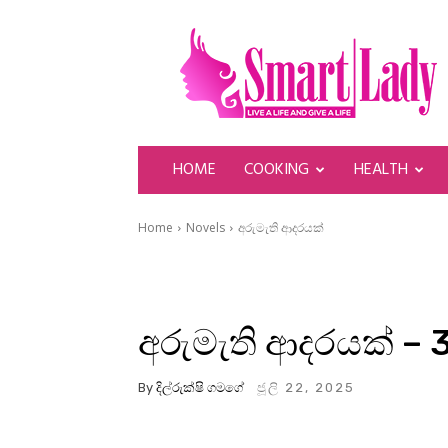
SmartLady
HOME
COOKING
HEALTH
Home
Novels
අරුමැති ආදරයක්
අරුමැති ආදරයක් – 
By
දිල්රුක්ෂි ගමගේ
ජූලි 22, 2025