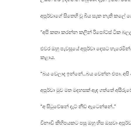
අපූර්වාගේ සිතෙහි වූ බිය සැක නැති කලේ
“අපි කතා කරන්න කලින් රිපෝට්ස් ටික බලල
එවර ඔහු පැවසූයේ අපූර්වා දෙසට හැරෙමින්
කළාය.
“බය වෙලාද ඉන්නේ…බය වෙන්න එපා. අපි අ
අපූර්වා මුව මත මදහසක් ඇඳ ගත්තේ අසීරුව
“අ සිටුවේෂන් දැට් නීඩ් ඇටෙන්ෂන්..”
විනාඩි කිහිපයකට පසු ඔහු හිස ඔසවා අපූර්