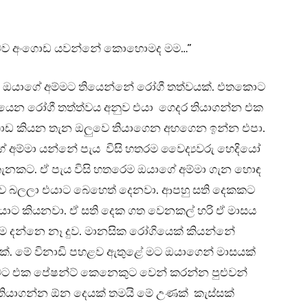
ම්මව අංගොඩ යවන්නේ කොහොමද මම…”
 ඔයාගේ අම්මට තියෙන්නේ රෝගී තත්වයක්. එතකොට
ෙන රෝගී තත්ත්වය අනුව එයා ගෙදර තියාගන්න එක
ංගොඩ කියන තැන ඔලුවෙ තියාගෙන අහගෙන ඉන්න එපා.
අම්මා යන්නේ පැය විසි හතරම වෛද්‍යවරු හෙදියෝ
තැනකට. ඒ පැය විසි හතරෙම ඔයාගේ අම්මා ගැන හොඳ
මව බලලා එයාට බෙහෙත් දෙනවා. ආපහු සති දෙකකට
යාට කියනවා. ඒ සති දෙක ගත වෙනකල් හරි ඒ මාසය
මම දන්නෙ නෑ දුව. මානසික රෝගියෙක් කියන්නේ
්. මේ විනාඩි පහළව ඇතුළේ මට ඔයාගෙන් මාසයක්
 මට එක පේෂන්ට් කෙනෙකුට වෙන් කරන්න පුළුවන්
 තියාගන්න ඕන දෙයක් තමයි මේ උණක් කැස්සක්