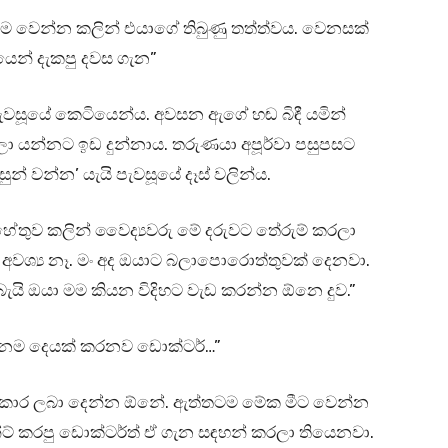
හෙම වෙන්න කලින් එයාගේ තිබුණු තත්ත්වය. වෙනසක්
යෙන් දැකපු දවස ගැන”
්ල පැවසූයේ කෙටියෙන්ය. අවසන ඇගේ හඬ බිඳී යමින්
 ගලා යන්නට ඉඩ දුන්නාය. තරුණයා අපූර්වා පසුපසට
් වන්න’ යැයි පැවසූයේ දෑස් වලින්ය.
තුව කලින් වෛද්‍යවරු මේ දරුවට තේරුම් කරලා
අවශ්‍ය නෑ. මං අද ඔයාට බලාපොරොත්තුවක් දෙනවා.
ැයි ඔයා මම කියන විදිහට වැඩ කරන්න ඕනෙ දුව.”
ඕනෙම දෙයක් කරනව ඩොක්ටර්…”
‍රතිකාර ලබා දෙන්න ඕනේ. ඇත්තටම මේක මීට වෙන්න
්මන්ට් කරපු ඩොක්ටර්ත් ඒ ගැන සඳහන් කරලා තියෙනවා.