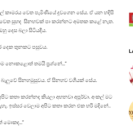
ල් කාමරය වෙත පැමිණියේ දුවගෙන සේය. ඒ යන හදිසි
රිස වෙත සුහද සිනහවක් පා කරන්නට අමතක කළේ නැත.
 ඔහු දෙස බලා සිටියදීය.
පර දෙක තුනකට පසුවය.
L
 එහෙම නොකළොත් තමයි ප්‍රශ්නේ…”
ස බැලුවේ සිනහමුසුවය. ඒ සිනහව වශීයක් සේය.
ිට කතා කරන්නද කියලා අහනවා අපූර්වා. අංකල් මට
නැහැ. ඉස්සර වෙලාම අපිට කතා කරන එක හරි මදිනේ..
යත් මොකද…”