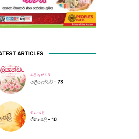
ATEST ARTICLES
ඔලියැන්ඩර්
ඔලියැන්ඩර් – 73
ගීතාංජලී
ගීතාංජලී – 10