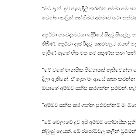
“මට දැන් දුව පැහැදිලි කරන්න අම්මා මෙ
වෙන්න කලින් අන්තිමට අම්මාව යථා තත්ව
අපූර්වා වෛද්‍යවරයා ඉදිරියේ සිදුවූ සියල
තිබිණ. අපූර්වා දෑස් රිදවූ කඳුළුවලට ඔහේ
පැමිණ ඇගේ හිස මත තම දකුණත තබා ‘සන්සුන
“මේ වගේ මානසික පීඩනයක් ඇතිවෙන්න හේ
දීලා ඇතිනේ. ඒ ගැන මං ආයේ කතා කරන්න 
ඔයාගේ අම්මව සනීප කරගන්න පුළුවන්. හැබ
“අම්මව සනීප කර ගන්න පුළුවන්නම් මං 
“මේ වෙලාවේ දුව අපි අම්මට නේවාසික ප්
තිබුණු දෙයක්. මේ රිපෝට්වල කලින් ට්‍රීට