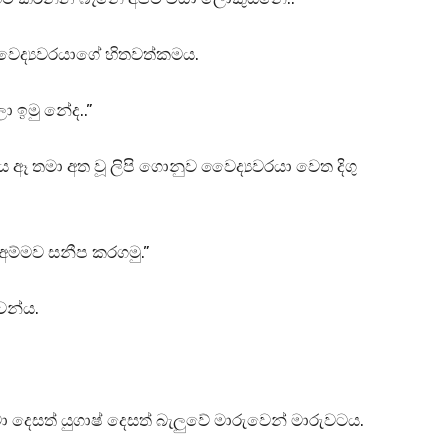
 වෛද්‍යවරයාගේ හිතවත්කමය.
ා ඉමු නේද..”
ය ඈ තමා අත වූ ලිපි ගොනුව වෛද්‍යවරයා වෙත දිගු
ම්මව සනීප කරගමු.”
ෙන්ය.
වා දෙසත් යුගාෂ් දෙසත් බැලුවේ මාරුවෙන් මාරුවටය.