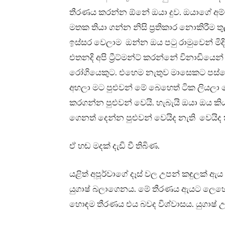
තීරණය කරන්න ඕනේ ඔයා දුව. ඔයාගේ අම්ම
මතක තියා ගන්න නිසි ප්‍රතිකාර නොකිරීම ත
ඉස්සර වෙලාම ඔන්න ඔය පටු රාමුවෙන් ම
එතනදි අපි ට්‍රීට්මන්ට් කරන්නේ විනාඩියෙ
රෝගියෙකුට. එහෙම නැතුව මාසෙකට පස්ස
අහලා මට පුළුවන් මේ බෙහෙත් ටික ලියල
කරගන්න පුළුවන් වෙයි. හැබැයි ඔයා ඔය කි
ගෙනත් දෙන්න පුළුවන් වෙයිද නැති වෙයිද
ඒ හඬ මදක් දැඩි වී තිබිණ.
යළිත් අපූර්වාගේ දෑස් වල උපන් කඳුලක් 
යුගාෂ් බලාගෙනය. මේ තීරණය ඇයට ලෙහෙ
හොඳම තීරණය එය බවද විශ්වාසය. යුගාෂ් 