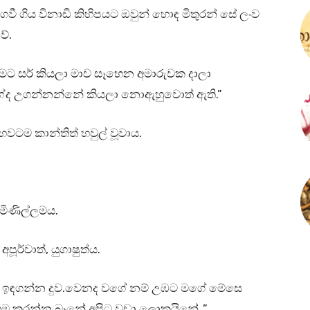
ෙවී ගිය විනාඩි කිහිපයට ඔවුන් හොඳ මිතුරන් සේ ලංව
වේ.
 මට සර් කියලා මාව සෑහෙන අමාරුවක දාලා
ොහේද උගන්නන්නේ කියලා නොඇහුවොත් ඇති.”
වටම කාන්තිත් හවුල් වූවාය.
මිමිණිල්ලමය.
ූර්වාත්, යුගාෂුත්ය.
ක ඉඳගන්න දුව.වෙනද වගේ නම් උඹට මගේ මේසෙ
එහෙම කරන්න බෑනේ අපිට වඩා ලොකුයිනේ..”