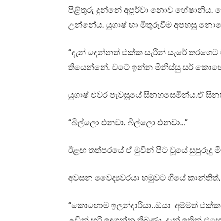
පිළිතුරු දුන්නේ අපූර්වා නොව හේෂානිය. ග
උන්නේය. යුගාෂ් හා මිතුරුවීම අපහසු නො
“දැන් දෙන්නත් එක්ක සැරින් සැරේ තරගෙට
තියෙන්නේ. වටේ ඉන්න මිනිස්සු සර් ක
යුගාෂ් එවර පැවසූයේ සිනහසෙමින්ය.ඒ සිනහ
“බිල්ලො එනවා. බිල්ලො එනවා…”
ඊළඟ තත්පරයේ ඒ මුවින් පිට වූයේ සුපුරුදු 
අවසන වෛද්‍යවරයා හමුවට ගියේ කාන්තිත්, අප
“කොහොම ඉලන්දාරියා..ඔයා අම්මත් එක්
උඩින් හරි ඉඳගන්න තිබුණා. දැන් ඉතින් 