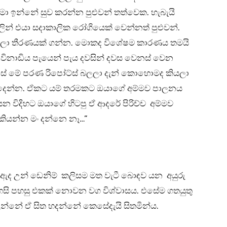
ා ඉන්නේ සුව කරන්න පුළුවන් තත්වෙක. හැබැයි
ුලින් එයා සදාකාලික රෝගියෙක් වෙන්නත් පුළුවන්.
ිදිලා තීරණයක් ගන්න. මොකද විශේෂම කාරණය තමයි
න් විනාඩිය පැයෙන් පැය දවසින් දවස වෙනස් වෙන
ේ මේ පරණ රිපෝට්ස් බලලා දැන් කොහොමද කියලා
ා දෙන්න. ඒකට යම් තරමකට ඔයාගේ අම්මව පාලනය
යන විදිහට ඔයාගේ හිටපු ඒ ආදරේ පිරිච්ච අම්මව
 කියන්න මං දන්නෙ නෑ…”
ඇය ඇද උන් ඩෙනිම් කලිසම මත වැටී බොඳව යන අයුරු
සි පහසු එකක් නොවන වග විශ්වාසය. එසේම ගතයුතු
උන්නේ ඒ සිත හදන්නේ කෙසේදැයි සිතමින්ය.