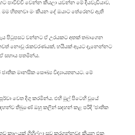
හට පාවිච්චි වෙන්න කියලා යවන්න මේ දියවැඩියාව,
… මම හිතනවා මං කියන දේ ඔයාට තේරෙනව ඇති
්ය. ඇය පිටුපසට වන්නට ඒ උරයකට අතක් තබාගෙන
කවත් නොවූ රැකවරණයක්, හයියක් ඇයට දැනෙන්නට
 ඒ සහාය පතමින්ය.
ජාතික මානසික සෞඛ්‍ය විද්‍යායතනයට. මේ
වා වෙත දිගු කරමින්ය. එහි මුල් පිටෙහි වූයේ
්ව තිබුණේ ඔහු කලින් සඳහන් කළ පරිදි ‘ජාතික
 තව කාලයක් ගිහිල්ලා සුව කරගන්නවද කියන එක