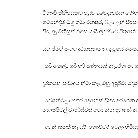
විනාඩි කිහිපයකට පසුව වෛද්‍යවරයා රෝහ
ගමනේදීත් ඔහු තමා එනතුරු බලා උන් පි
පිරුණු මිනිසුන් එසේ යැයි අපූර්වාට සිතුනේ
යුගාෂ්ගේ ජංගම දුරකතනය නාද වූයේ තත්
“හරි අංකල්.. හරි හරි ප්‍රශ්නයක් නෑ..ඒක
දුරකථන සංවාදය නිමා කළ ඔහු අපූර්වා දෙ
“පේෂන්ට්ලා හතර දෙනෙක් විතර අරගෙන අප
හොස්පිට්ල් චාජර්ස්වත් ගෙවන්න දුන්නේ 
“අනේ කමක් නෑ සර්. කොච්චර වෙලා හිටි