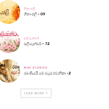
ගීතාංජලී
ගීතාංජලී – 09
ඔලියැන්ඩර්
ඔලියැන්ඩර් – 72
MINI STORIES
රමණීයයි මේ මධුර ජවනිකා -2
LOAD MORE