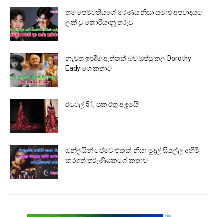
තම පෙම්වතියගේ මරණය නිසා සමාජ අපවාදයට
ලක් වූ කොරියානු තරුව
නැවත ඉපදීම ඇත්තක් බව ඔප්පු කල Dorothy
Eady ගෙ කතාව
රටවල් 51, එක රතු ඇඳුමයි!
ඔන්ලයින් පේමට් එකක් නිසා මුදල් සියල්ල අහිමි
කරගත් තරුණියකගේ කතාව