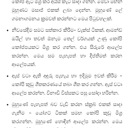
කෝපි ඇට මිශ්‍ර කර අයිස් කැට සාදා ගන්න. මේවා මඟින්
මුහුණට මසාජ් එකක් ලබා දෙන්න. මුහුණේ ලේ
ගමනාගමනය ක්‍රමවත් කරන්නට මෙය පිටුවහලක්.
නිවසේදීම සමට සත්කාර කිරීම- වැක්ස් ටිකක්, ආමන්ඩ්
ඔයිල් හා තවත් ඕනෑම තෙල් වර්ගයක් උණු කෝපි
කෝප්පයකට මිශ්‍ර කර ගන්න. එය සිරුරේ ආලේප
කරන්න. මෙය සම පැහැපත් හා දීප්තිමත් කරන
ආලේපයක්.
ඇස් වටා ඇති අඳුරු පැහැය හා ඉදිමුම ඉවත් කිරීම –
කෝපි කුඩු ශීතකරණයේ තබා ශීත කර ගන්න. ඇස් වටා
ආලේප කරන්න. විනාඩි විස්සකට පසු සෝදා හරින්න.
මුහුණේ පැහැපත් බව වැඩි කරන ස්ක්‍රබ් එකක් සාදා
ගැනීම – යෝගට් ටිකක් සමඟ කෝපි කුඩු මිශ්‍ර
කරගන්න. මුහුණේ හොඳින් ආලේප කරන්න. මෙය