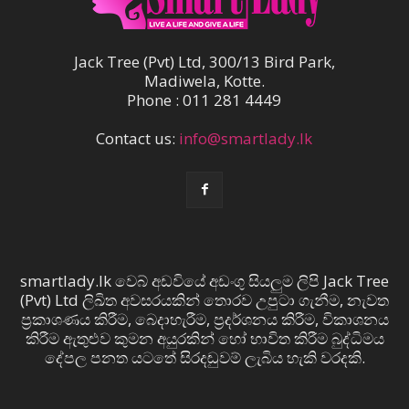
Jack Tree (Pvt) Ltd, 300/13 Bird Park,
Madiwela, Kotte.
Phone : 011 281 4449
Contact us:
info@smartlady.lk
smartlady.lk වෙබ් අඩවියේ අඩංගු සියලුම ලිපි Jack Tree
(Pvt) Ltd ලිඛිත අවසරයකින් තොරව උපුටා ගැනීම, නැවත
ප්‍රකාශණය කිරීම, බෙදාහැරීම, ප්‍රදර්ශනය කිරීම, විකාශනය
කිරීම ඇතුළුව කුමන අයුරකින් හෝ භාවිත කිරීම බුද්ධිමය
දේපල පනත යටතේ සිරදඬුවම් ලැබිය හැකි වරදකි.