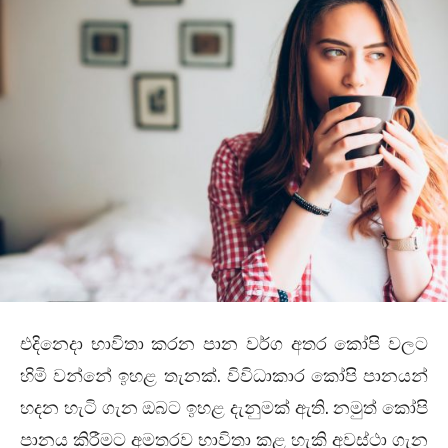
එදිනෙදා භාවිතා කරන පාන වර්ග අතර කෝපි වලට
හිමි වන්නේ ඉහළ තැනක්. විවිධාකාර කෝපි පානයන්
හදන හැටි ගැන ඔබට ඉහළ දැනුමක් ඇති. නමුත් කෝපි
පානය කිරීමට අමතරව භාවිතා කළ හැකි අවස්ථා ගැන