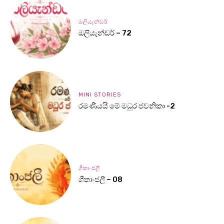
ඔලියැන්ඩර්
ඔලියැන්ඩර් – 72
MINI STORIES
රමණීයයි මේ මධුර ජවනිකා -2
ගීතාංජලී
ගීතාංජලී – 08