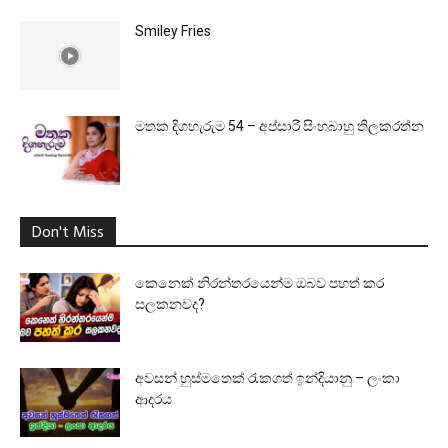
Smiley Fries
මතක දිගහැරුම 54 – අප්සාරි සිංහබාහු තිලකරත්න
Don't Miss
කෙනෙක් නිරන්තරයෙන්ම ඔබව පහත් කර
සලකනවද?
අවසන් හුස්මතෙක් රැකගත් ඉන්දියානු – ලංකා
ආදරය