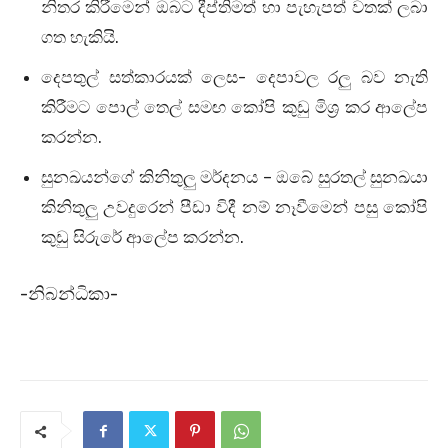
නිතර කිරීමෙන් ඔබට දීප්තිමත් හා පැහැපත් වතක් ලබා
ගත හැකියි.
දෙපතුල් සත්කාරයක් ලෙස- දෙපාවල රලු බව නැති
කිරීමට පොල් තෙල් සමඟ කෝපි කුඩු මිශ්‍ර කර ආලේප
කරන්න.
සුනඛයන්ගේ කිනිතුලු මර්දනය – ඔබේ සුරතල් සුනඛයා
කිනිතුලු උවදුරෙන් පීඩා විදී නම් නෑවීමෙන් පසු කෝපි
කුඩු සිරුරේ ආලේප කරන්න.
-නිබන්ධිකා-