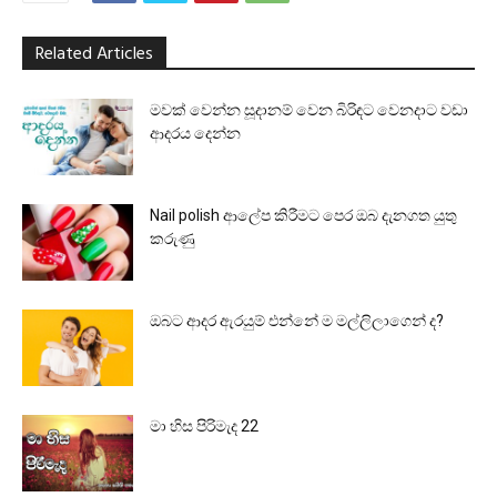
Related Articles
මවක් වෙන්න සූදානම් වෙන බිරිඳට වෙනදාට වඩා
ආදරය දෙන්න
Nail polish ආලේප කිරීමට පෙර ඔබ දැනගත යුතු
කරුණු
ඔබට ආදර ඇරයුම් එන්නේ ම මල්ලිලාගෙන් ද?
මා හිස පිරිමැද 22