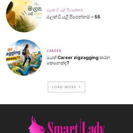
මලක් වී යළි පිපෙන්නම්
මලක් වී යළි පිපෙන්නම් – 55
CAREER
ඔයත් Career zigzagging කරන
කෙනෙක්ද?
LOAD MORE