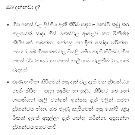
ඔබ දන්නවා ද?
හිස කෙස් වල දීප්තිය ඇති කිරීම සඳහා- කෝපි කුඩු කර
තලපයක් සාදා හිස් කෙස්වල ආලේප කර මිනිත්තු
කිහිපයක් තබන්න. ඉන්පසු හොඳින් සෝදා හරින්න.
මෙය ඔබේ හිසකෙස් වල වියළි ගතිය නැති කිරීමට, හිස
කෙස් වර්ධනයට හා කෙස් හැලී යාම වැළකීමටා ඉතාම
වැදගත්.
ළූණු භාවිතා කිරීමෙන් පසු දෑත් වල ඇති වන දුර්ගන්ධය
නැති කිරීම – ළූනු කැපීම හා සුද්ධ කිරීමට බොහෝ
ගෘහනියන් මැලි වන්නේ ඉන්පසු දෑත් වලින් හමන
දුර්ගන්ධය නිසා. ඔබ ළූණු කැපීමෙන් පසු කෝපි කුඩු
ටිකක් දෑතේ අතුල්ලා දෑත් සෝදා හරින්න. අප්‍රසන්න
දුර්ගන්ධය පහව යාවී.