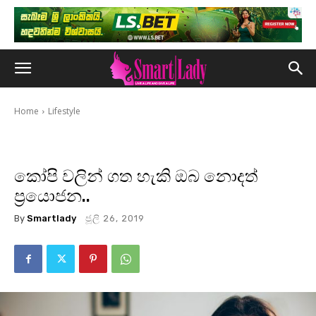
Home
Lifestyle
කෝපි වලින් ගත හැකි ඔබ නොදත්
ප්‍රයොජන..
By
Smartlady
ජූලි 26, 2019