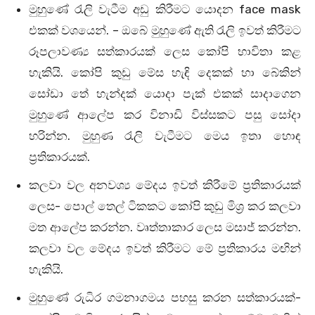
මුහුණේ රැලි වැටීම අඩු කිරීමට යොදන face mask
එකක් වශයෙන්. – ඔබේ මුහුණේ ඇති රැලි ඉවත් කිරීමට
රූපලාවණ්‍ය සත්කාරයක් ලෙස කෝපි භාවිතා කළ
හැකියි. කෝපි කුඩු මේස හැඳි දෙකක් හා බේකින්
සෝඩා තේ හැන්දක් යොදා පැක් එකක් සාදාගෙන
මුහුණේ ආලේප කර විනාඩි විස්සකට පසු සෝදා
හරින්න. මුහුණ රැලි වැටීමට මෙය ඉතා හොඳ
ප්‍රතිකාරයක්.
කලවා වල අනවශ්‍ය මේදය ඉවත් කිරීමේ ප්‍රතිකාරයක්
ලෙස- පොල් තෙල් ටිකකට කෝපි කුඩු මිශ්‍ර කර කලවා
මත ආලේප කරන්න. වෘත්තාකාර ලෙස මසාජ් කරන්න.
කලවා වල මේදය ඉවත් කිරීමට මේ ප්‍රතිකාරය මඟින්
හැකියි.
මුහුණේ රුධිර ගමනාගමය පහසු කරන සත්කාරයක්-