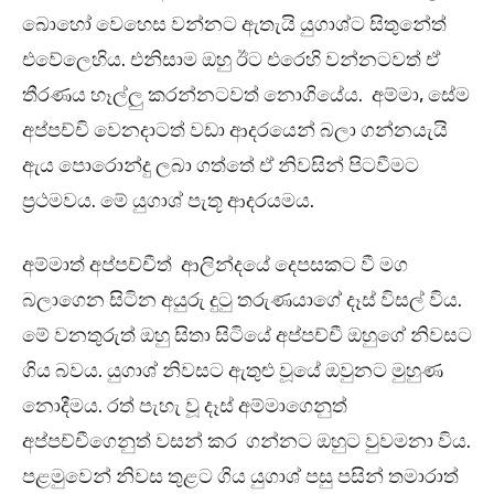
බොහෝ වෙහෙස වන්නට ඇතැයි යුගාශ්ට සිතුනේත්
එවේලෙහිය. එනිසාම ඔහු ඊට එරෙහි වන්නටවත් ඒ
තීරණය හෑල්ලු කරන්නටවත් නොගියේය. අම්මා, සේම
අප්පච්චි වෙනදාටත් වඩා ආදරයෙන් බලා ගන්නයැයි
ඇය පොරොන්දු ලබා ගත්තේ ඒ නිවසින් පිටවීමට
ප්‍රථමවය. මේ යුගාශ් පැතූ ආදරයමය.
අම්මාත් අප්පච්චීත් ආලින්දයේ දෙපසකට වී මග
බලාගෙන සිටින අයුරු දුටු තරුණයාගේ දෑස් විසල් විය.
මේ වනතුරුත් ඔහු සිතා සිටියේ අප්පච්චී ඔහුගේ නිවසට
ගිය බවය. යුගාශ් නිවසට ඇතුළු වූයේ ඔවුනට මුහුණ
නොදීමය. රත් පැහැ වූ දෑස් අම්මාගෙනුත්
අප්පච්චීගෙනුත් වසන් කර ගන්නට ඔහුට වුවමනා විය.
පළමුවෙන් නිවස තුළට ගිය යුගාශ් පසු පසින් තමාරාත්