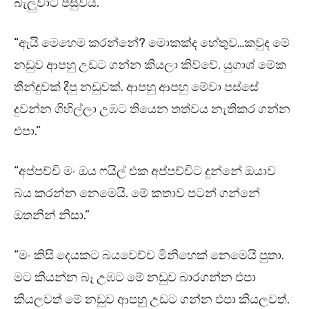
බැලුවාට පසුවය.
“ඇයි මෙහෙම කරන්නේ? මොකක්ද හේතුව…කවුද මේ
නඩුව ආපහු උඩට ගන්න කියලා කිව්වේ. යුගාශ් මේක
තීන්දුවක් දීපු නඩුවක්. ආපහු ආපහු මේවා පස්සේ
දුවන්න ගිහිල්ලා උඹට තියෙන තත්වය නැතිකර ගන්න
එපා.”
“අප්පච්චි මං ඔය ෆයිල් එක අප්පච්චිට දුන්නේ ඔයාව
බය කරන්න නෙමෙයි. මේ කතාව පටන් ගන්නේ
ඔතනින් නිසා.”
“මං කිසි දෙයකට බයවෙච්ච මිනිහෙක් නෙමෙයි පුතා.
මට කියන්න බෑ උඹට මේ නඩුව බාරගන්න එපා
කියලවත් මේ නඩුව ආපහු උඩට ගන්න එපා කියලවත්.