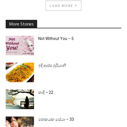
LOAD MORE
More Stories
Not Without You – 5
ඉඳි ආප්ප බුරියානි
තාදී – 22
මතකයක සේයා – 33