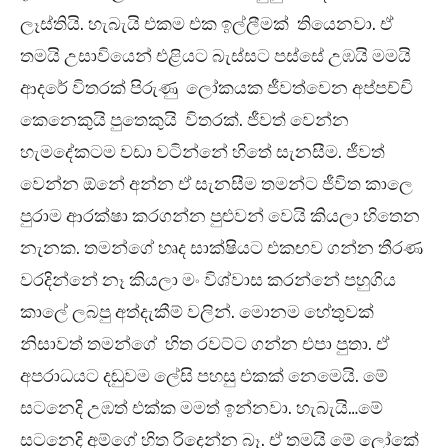
ලෑස්තියි. හැබැයි එකම එක ඉල්ලීමක් තියෙනවා. ඒ
තමයි උසාවියෙන් එළියට බැස්සට පස්සේ උඹයි මමයි
ආදරේ විතරක් පිරුණු ලෝකයක ජීවත්වෙන අප්පච්චි
කෙනෙකුයි පුතෙකුයි විතරක්. ජීවත් වෙන්න
හැමදේකටම වඩා වටින්නේ හිතේ සැනසීම. ජීවත්
වෙන්න ඕනේ අන්න ඒ සැනසීම තමන්ට ජීවිත කාලෙ
පුරාම ආරක්ෂා කරගන්න පුළුවන් වෙයි කියලා හිතෙන
නැනක. තමන්ගේ හෘද සාක්ෂියට එකඟව ගන්න තීරණ
වරදින්නේ නෑ කියලා මං විශ්වාස කරන්නේ පහුගිය
කාලේ ලබපු අත්දැකීම් වලින්. මොනම හේතුවක්
නිසාවත් තමන්ගේ හිත රවට්ට ගන්න එපා පුතා. ඒ
අපරාධයට දඬුවම ලේසි පහසු එකක් නෙමෙයි. මේ
සටනෙදි උඹත් එක්ක මමත් ඉන්නවා. හැබැයි…මේ
සටනෙදි අම්ගේ හිත රිදෙන්න බෑ. ඒ තමයි මේ ලෝකේ