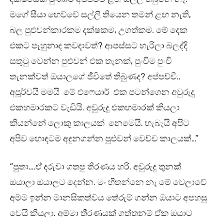
මගේ සීයා හෙව්වේ සල්ලි තියෙන තමන් ළඟ නැති,
බල පුළුවන්කාරකම දක්ෂකම, උගත්කම. මේ දෙක
එකට පෑහුනාද කවදාවත්? ආපස්සට හැරිලා බලද්දි
සතුටු වෙන්න පුළුවන් එක තැනක්, පුංචිම පුංචි
තැනක්වත් ඔයාලගේ ජීවිතේ තිබුණද? අප්පච්චී..
අපූර්වයි මමයි මේ එෆෙයාර් එක පටන්ගෙන අවුරුදු
එකහමාරකට වැඩියි. අවුරුදු එකහමාරක් කියලා
කියන්නේ ලොකු කාලයක් නෙමෙයි. හැබැයි අපිට
අපිව හොඳටම අඳුනගන්න පුළුවන් වෙච්ච කාලයක්…”
“පුතා….ඒ දරුවා ගතපු තීරණය හරි. අවුරුදු තුනක්
ඔයාලා ඔයාලට දෙන්න. මං හිතන්නෙ නෑ මේ වෙලාවේ
අම්ම ඉන්න මානසිකත්වය තේරුම් ගන්න ඔයාට අපහසු
වෙයි කියලා. අම්මා තීරණයක් ගත්තනම් ඒක ඔයාට