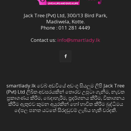
Jack Tree (Pvt) Ltd, 300/13 Bird Park,
Madiwela, Kotte.
Phone : 011 281 4449
Contact us:
info@smartlady.lk
smartlady.lk වෙබ් අඩවියේ අඩංගු සියලුම ලිපි Jack Tree
(Pvt) Ltd ලිඛිත අවසරයකින් තොරව උපුටා ගැනීම, නැවත
ප්‍රකාශණය කිරීම, බෙදාහැරීම, ප්‍රදර්ශනය කිරීම, විකාශනය
කිරීම ඇතුළුව කුමන අයුරකින් හෝ භාවිත කිරීම බුද්ධිමය
දේපල පනත යටතේ සිරදඬුවම් ලැබිය හැකි වරදකි.