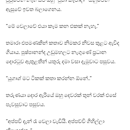
පුටුවෙන් නැගී සිටි ඔහු “පුතා කෑවාද?” යනුවෙන්
ඇසුවේ ඉවත බලාගෙනය.
“මේ වෙලාවේ එයා කෑම කන එකක් නැහැ.”
තමාරා එපමණකින් කතාව නිමකර නිවස තුළට ඇවිද
ගියාය. පුෂ්පානන්ද උඩුමහලට නැගුණේ ප්‍රධාන
දොරටුව ඇතුළතින් යතුරු දමා වසා දැමුවාට පසුවය.
“යුගාශ් මට ටිකක් කතා කරන්න ඕනේ..”
තරුණයා දොර ඇරියේ ඔහු දෙවරක් තුන් වරක් එසේ
පැවසුවාට පසුවය.
“අප්පචි දැන් රෑ වෙලා වැඩියි. අප්පච්චි ගිහිල්ලා