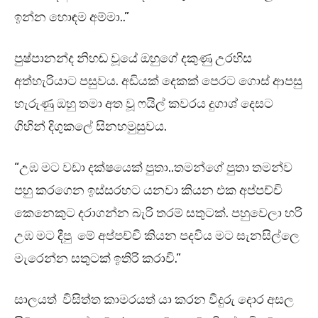
ඉන්න හොඳම අම්මා..”
පුෂ්පානන්ද නිහඬ වූයේ ඔහුගේ දකුණු උරහිස
අත්හැරියාට පසුවය. අඩියක් දෙකක් පෙරට ගොස් ආපසු
හැරුණු ඔහු තමා අත වූ ෆයිල් කවරය දුගාශ් දෙසට
ගිහින් දිගුකලේ සිනහමුසුවය.
“උඹ මට වඩා දක්ෂයෙක් පුතා..තමන්ගේ පුතා තමන්ව
පහු කරගෙන ඉස්සරහට යනවා කියන එක අප්පච්චි
කෙනෙකුට දරාගන්න බැරි තරම් සතුටක්. පහුවෙලා හරි
උඹ මට දීපු මේ අප්පච්චි කියන පදවිය මට සැනසිල්ලෙ
මැරෙන්න සතුටක් ඉතිරි කරාවි.”
සාලයත් විසිත්ත කාමරයත් යා කරන වීදුරු දොර අසල