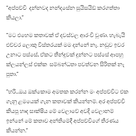
“අප්පච්චි දන්නවද නන්දසේන සුයිසයිඩ් කරගත්තා
කියලා.”
“මට එහෙම කතාවක් ඒ දවස්වල ආරංචි වුණා. හැබැයි
එච්චර ලොකු විස්තරයක් මම දන්නේ නෑ. නඩුව ඉවර
උනාට පස්සේ, ඒකට තීන්දුවක් දුන්නට පස්සේ ආපහු
ක්ලයන්ලස් එක්ක සම්බන්ධතා පවත්වන සිරිතක් නෑ
පුතා.”
“හරි…ඔය ඔක්කොම අමතක කරන්න මං අප්පච්චිට එක
ගෑනු ළමයෙක් ගැන කතාවක් කියන්නම්. අර අප්පච්චි
කියපු හෘද සාක්ෂිය මේ වෙලාවේ අවදි වෙලානම්
ඉන්නේ මේ කතාව අන්තිමේදී අප්පච්චිගේ තීරණය
කියන්න.”