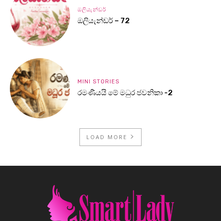
ඔලියැන්ඩර්
ඔලියැන්ඩර් – 72
MINI STORIES
රමණීයයි මේ මධුර ජවනිකා -2
LOAD MORE