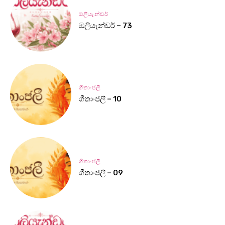
ඔලියැන්ඩර්
ඔලියැන්ඩර් – 73
ගීතාංජලී
ගීතාංජලී – 10
ගීතාංජලී
ගීතාංජලී – 09