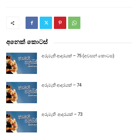
අනෙක් කොටස්
අරුමැති ආදරයක් – 75 (අවසන් කොටස)
අරුමැති ආදරයක් – 74
අරුමැති ආදරයක් – 73