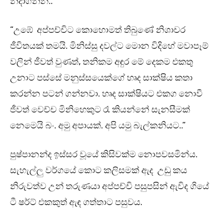
නිදාගන්න..”
“උඹේ අප්පච්චිට කොහොමත් තිබුණේ නිශාචර
ජීවිතයක් තමයි. මිනිස්සු දවල්ට මොන විදිහේ මවාපෑම්
වලින් ජීවත් වුණත්, තනිකම අඳුර මේ දෙකම එකතු
උනාට පස්සේ මනුස්සයෙක්ගේ හෘද සාක්ෂිය කතා
කරන්න පටන් ගන්නවා. හෘද සාක්ෂියට එකග නොවී
ජීවත් වෙච්ච මිනිහෙකුට රෑ කියන්නේ සැනසීමක්
නෙමෙයි බං. අමු අපායක්. අපි යමු බැල්කනියට..”
පුෂ්පානන්ද ඉස්සර වූයේ කිසිවක්ම නොපවසමින්ය.
සැහැල්ලු වර්ගයේ කොට කලිසමක් ඇද උඩු කය
නිරුවත්ව උන් තරුණයා අප්පච්චි පසුපසින් ඇවිද ගියේ
ටී ෂර්ට් එකකුත් ඇඳ ගත්තාට පසුවය.