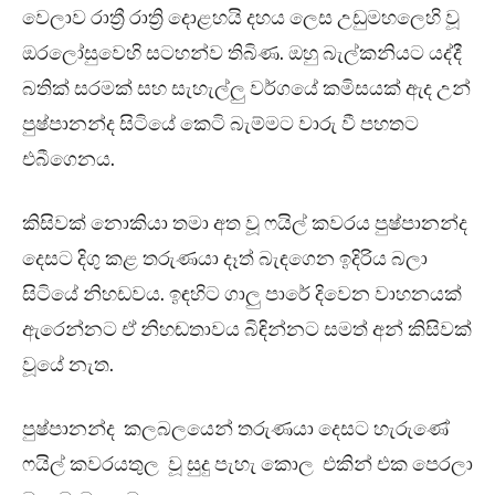
වෙලාව රාත්‍රී රාත්‍රි දොළහයි දහය ලෙස උඩුමහලෙහි වූ
ඔරලෝසුවෙහි සටහන්ව තිබිණ. ඔහු බැල්කනියට යද්දී
බතික් සරමක් සහ සැහැල්ලු වර්ගයේ කමිසයක් ඇද උන්
පුෂ්පානන්ද සිටියේ කෙටි බැම්මට වාරු වී පහතට
එබීගෙනය.
කිසිවක් නොකියා තමා අත වූ ෆයිල් කවරය පුෂ්පානන්ද
දෙසට දිගු කළ තරුණයා දෑත් බැඳගෙන ඉදිරිය බලා
සිටියේ නිහඩවය. ඉඳහිට ගාලු පාරේ දිවෙන වාහනයක්
ඇරෙන්නට ඒ නිහඬතාවය බිඳින්නට සමත් අන් කිසිවක්
වූයේ නැත.
පුෂ්පානන්ද කලබලයෙන් තරුණයා දෙසට හැරුණේ
ෆයිල් කවරයතුල වූ සුදු පැහැ කොල එකින් එක පෙරලා