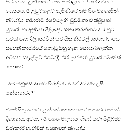
සිටගෙන උන් තමාරා පහත මාලයට ගියේ අඩියට
දෙකටය. ඕ උඩුමහලට පැමිණියේ තම සිත වද දෙමින්
තිබියදීය. තමාරාට එවේලෙහි වුවමනා වී තිබුණේ
යුගාශ් හා අපූර්වා පිළිබඳව කතා කරන්නටය. ඔහුට
යමක් පැහැදිලි කරමින් තම සිත නිරවුල් කරගන්නටය.
එහෙත් කාමරයේ නොවූ ඔහු ගැන සොයා බලන්න
අවසන සඳැල්ලට එබෙද්දී එහි උන්නේ යුගාශ් පමණක්
නොවේ.
“මේ මනුස්සයා මට විරුද්ධව මගේ දරුවව උසි
ගන්නනවද?”
එසේ සිතූ තමාරා උන්නේ දෙදෙනාගේ කතාවට සවන්
දීගෙනය. අවසන ඕ පහත මාලයට ගියේ තමා පිළිබඳව
වරදකාරී හැඟීමක් දැනෙමින් තිබියදීය.