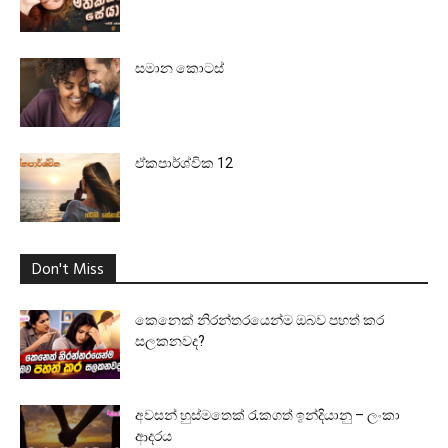
සමාන කොටස්
ඒකපාර්ශ්වික 12
Don't Miss
කෙනෙක් නිරන්තරයෙන්ම ඔබව පහත් කර
සලකනවද?
අවසන් හුස්මතෙක් රැකගත් ඉන්දියානු – ලංකා
ආදරය