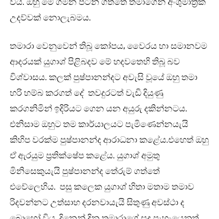
විය. ඔහු මේ ගමන පටන් ගත්තේ තමාගෙන් අංශුමාත්‍රික
උදව්වක් නොලැබමය.
තමාරා වෙනුවෙන් තිබූ කෝපය, වෛරය හා සමානවම
ආදරයක් යුගාශ් පිළිබදව මේ හදවතෙහි තිබූ බව
විශ්වාසය. කලක් පුෂ්පානන්දට අවැසි වූයේ ඔහු තමා
හරි හම්බ කරගත් දේ තවදුරටත් වැඩි දියුණු
කරගනිමින් ඉදිරියට ගෙන යන අයුරු දකින්නටය.
එනිසාම ඔහුට තම කාර්යාලයට පැමිණෙන්නයැයි
කිහිප වරක්ම පුෂ්පානන්ද ආරාධනා කළේය.එහෙත් ඔහු
ඒ ඇරයුම ප්‍රතික්ෂේප කළේය. යුගාශ් අමුතු
මිනිසෙකුයැයි පුෂ්පානන්ද තේරුම් ගත්තේ
එවේලෙහිය. පසු කලෙක යුගාශ් හිතා මතාම තමාව
රිදවන්නට උත්සාහ දරනවායැයි සිතුණු අවස්ථා ද
බොහෝ විය. දිනෙන් දින තමාරාගේ සුදු පැහැයෙනුත්