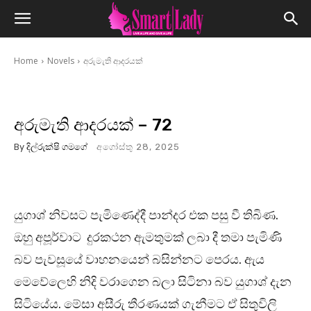
Home
Novels
අරුමැති ආදරයක්
අරුමැති ආදරයක් – 72
By
දිල්රුක්ෂි ගමගේ
අගෝස්තු 28, 2025
යුගාශ් නිවසට පැමිණෙද්දී පාන්දර එක පසු වී තිබිණ.
ඔහු අපූර්වාට දුරකථන ඇමතුමක් ලබා දී තමා පැමිණි
බව පැවසූයේ වාහනයෙන් බසින්නට පෙරය. ඇය
මෙවේලෙහි නිදි වරාගෙන බලා සිටිනා බව යුගාශ් දැන
සිටියේය. මේසා අසීරු තීරණයක් ගැනීමට ඒ සිතුවිලි