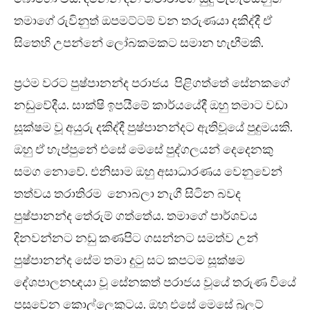
තමාගේ රුවිනුත් ඔපමට්ටම් වන තරුණයා දකිද්දී ඒ
සිතෙහි උපන්නේ ලෝබකමකට සමාන හැඟීමකි.
ප්‍රථම වරට පුෂ්පානන්ද පරාජය පිළිගත්තේ සේනකගේ
නඩුවේදීය. සාක්ෂි ඉපයීමේ කාර්යයේදී ඔහු තමාට වඩා
සූක්ෂම වූ අයුරු දකිද්දී පුෂ්පානන්දට ඇතිවූයේ පුදුමයකි.
ඔහු ඒ හැප්පුනේ එසේ මෙසේ පුද්ගලයන් දෙදෙනකු
සමග නොවේ. එනිසාම ඔහු අසාධාරණය වෙනුවෙන්
තත්වය තරාතිරම නොබලා නැගී සිටින බවද
පුෂ්පානන්ද තේරුම් ගත්තේය. තමාගේ පාර්ශවය
දිනවන්නට නඩු කණපිට ගසන්නට සමත්ව උන්
පුෂ්පානන්ද සේම තමා දුටු සට කපටම සූක්ෂම
දේශපාලනඥයා වූ සේනකත් පරාජය වූයේ තරුණ වියේ
පසුවෙන කොල්ලෙකුටය. ඔහු එසේ මෙසේ බුලට්