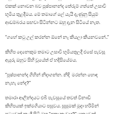
එකක් නොවන බව පුෂ්පානන්ද තේරුම් ගත්තේ උසාවි
භූමිය තුළදීමය. මේ තමාගේ ලේ යැයි දැණුනු සියුම්
ආඩම්බරය සඟවා සිටින්නට ඔහු දැන සිටියේ නැත.
“ගහේ කටු උල් කරන්න ඕනේ නෑ කියලා කියනවනේ..”
කිහිප දෙනෙකුම තමාට උසාවි භූමියතුලදී එසේ පැවසූ
අයුරු ඔහුට සිහි වූයේත් ඒ හදිසියේමය.
“පුෂ්පානන්ද ගිහින් නිදාගන්න. නිදි මරන්න හොඳ
නැහැ නේද?”
තමාරා ආලින්දයට එබී පැවසූයේ තවත් විනාඩි
කිහිපයක් ඉක්මගියාට පසුවය. සුසුමක් මුදා හරිමින්