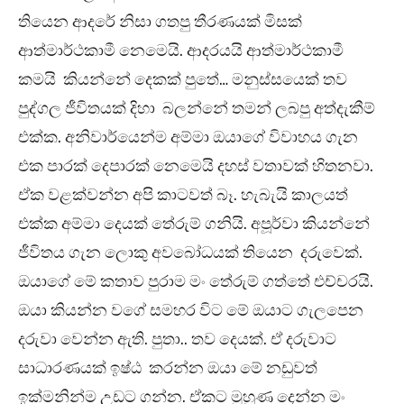
තියෙන ආදරේ නිසා ගතපු තීරණයක් මිසක්
ආත්මාර්ථකාමී නෙමෙයි. ආදරයයි ආත්මාර්ථකාමී
කමයි කියන්නේ දෙකක් පුතේ… මනුස්සයෙක් තව
පුද්ගල ජීවිතයක් දිහා බලන්නේ තමන් ලබපු අත්දැකීම්
එක්ක. අනිවාර්යෙන්ම අම්මා ඔයාගේ විවාහය ගැන
එක පාරක් දෙපාරක් නෙමෙයි දහස් වතාවක් හිතනවා.
ඒක වළක්වන්න අපි කාටවත් බෑ. හැබැයි කාලයත්
එක්ක අම්මා දෙයක් තේරුම් ගනියි. අපූර්වා කියන්නේ
ජීවිතය ගැන ලොකු අවබෝධයක් තියෙන දරුවෙක්.
ඔයාගේ මේ කතාව පුරාම මං තේරුම් ගත්තේ එච්චරයි.
ඔයා කියන්න වගේ සමහර විට මේ ඔයාට ගැලපෙන
දරුවා වෙන්න ඇති. පුතා.. තව දෙයක්. ඒ දරුවාට
සාධාරණයක් ඉෂ්ඨ කරන්න ඔයා මේ නඩුවත්
ඉක්මනින්ම උඩට ගන්න. ඒකට මුහුණ දෙන්න මං