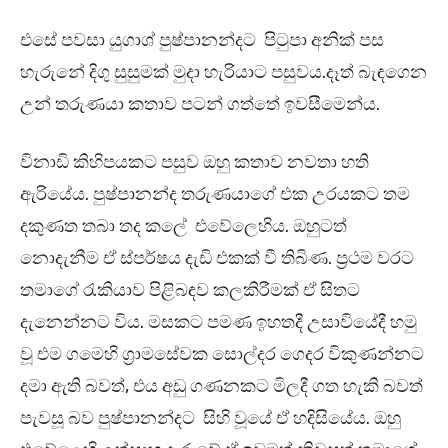
එසේ පවසා යුගාශ් පුෂ්පානන්දට පිටුපා අනික් පස
හැරුනේ දිගු සුසුමක් මුදා හැරියාට පසුවය.දෑත් බැඳගෙන
උන් තරුණයා කතාව පටන් ගත්තේ ඉවසීමෙන්ය.
විනාඩි කිහිපයකට පසුව ඔහු කතාව නවතා හති
ඇරියේය. පුෂ්පානන්ද තරුණයාගේ එක උරයකට තම
දකුණත තබා තද කලේ එවේලෙහිය. ඔහුටත්
නොදැනීම ඒ ස්පර්ෂය දැඩි එකක් වී තිබිණ. ප්‍රථම වරට
තමාගේ රැකියාව පිළිබඳව කලකිරීමක් ඒ සිතට
දැනෙන්නට විය. මසකට පමණ ඉහතදී උසාවියේදී හමු
වූ එම ගමෙහි ග්‍රාමසේවක සොල්දර ගෙදර විකුණන්නට
දමා ඇති බවත්, එය අඩු ගණනකට මිලදී ගත හැකි බවත්
පැවසූ බව පුෂ්පානන්දට සිහි වූයේ ඒ හදිසියේය. ඔහු