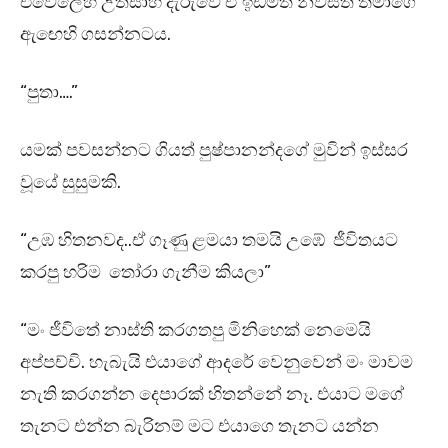
එවේලෙහි උත්සාහ දැරුවේ ඒ ඉඩමත් නිවසත් තමාගේ
ඇඟෙහි ගසන්නටය.
“පුතා….”
යමක් පවසන්නට ගියත් පුෂ්පානන්දගේ මුවින් ඉස්සර
වූයේ සුසුමකි.
“උඹ හිතනවද..ඒ ගෑණු ළමයා තමයි උඹේ ජීවිතයට
කරපු හරිම තෝරා ගැනීම කියලා”
“මං ජීවිතේ නාස්ති කරගතපු මිනිහෙක් නෙමෙයි
අප්පච්චි. හැබැයි එයාගේ ආදරේ වෙනුවෙන් මං මාවම
නැති කරගන්න දෙපාරක් හිතන්නේ නෑ. එයාට මගේ
තැනට එන්න බැරිනම් මට එයාගෙ තැනට යන්න