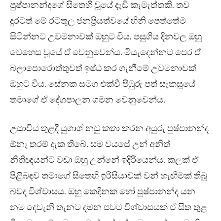
පුෂ්පානන්දගේ සිතෙහි වූයේ දැඩි කැමැත්තකි. තව
දුරටත් මේ රටතුල ජනප්‍රියත්වයේ හිනි පෙත්තේම
සිටින්නට උවමනාවක් ඔහුට විය. පසුගිය දිනවල ඔහු
වෙහෙස වූයේ ඒ වෙනුවෙන්ය. මියැදෙන්නට පෙර ඒ
බලාපොරොත්තුවත් ඉෂ්ඨ කර ගැනීමේ උවමනාවක්
ඔහුට විය. සේනක සමග එක්වී පිඹුරු පත් සැකසූයේ
තමාගේ ඒ දේශපාලන ගමන වෙනුවෙන්ය.
උසාවිය තුළදී යුගාශ් නඩු කතා කරන අයුරු පුෂ්පානන්ද
ඕනෑ තරම් දැක තිබේ. සම වයසේ උන් අනිත්
නීතිඥයන්ට වඩා ඔහු උන්නේ ඉදිරියෙන්ය. කලක් ඒ
පිළිබඳව තමාගේ සිතෙහි ඉරිසියාවක් වන් හැඟීමක් තිබූ
බවද විශ්වාසය. ඔහු කෙදිනක හෝ පුෂ්පානන්ද යන
නම දෙවැනි තැනට දමන පවට විශ්වාසයක් ඒ සිත තුළ