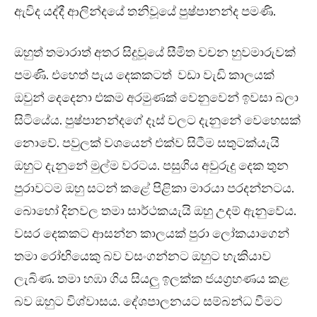
ඇවිද යද්දී ආලින්දයේ තනිවූයේ පුෂ්පානන්ද පමණි.
ඔහුත් තමාරාත් අතර සිදුවූයේ සීමිත වචන හුවමාරුවක්
පමණි. එහෙත් පැය දෙකකටත් වඩා වැඩි කාලයක්
ඔවුන් දෙදෙනා එකම අරමුණක් වෙනුවෙන් ඉවසා බලා
සිටියේය. පුෂ්පානන්දගේ දෑස් වලට දැනුනේ වෙහෙසක්
නොවේ. පවුලක් වශයෙන් එක්ව සිටීම සතුටක්යැයි
ඔහුට දැනුනේ මුල්ම වරටය. පසුගිය අවුරුදු දෙක තුන
පුරාවටම ඔහු සටන් කළේ පිළිකා මාරයා පරදන්නටය.
බොහෝ දිනවල තමා සාර්ථකයැයි ඔහු උදම් ඇනුවේය.
වසර දෙකකට ආසන්න කාලයක් පුරා ලෝකයාගෙන්
තමා රෝඟියෙකු බව වසංගන්නට ඔහුට හැකියාව
ලැබිණ. තමා හඹා ගිය සියලු ඉලක්ක ජයග්‍රහණය කළ
බව ඔහුට විශ්වාසය. දේශපාලනයට සම්බන්ධ වීමට