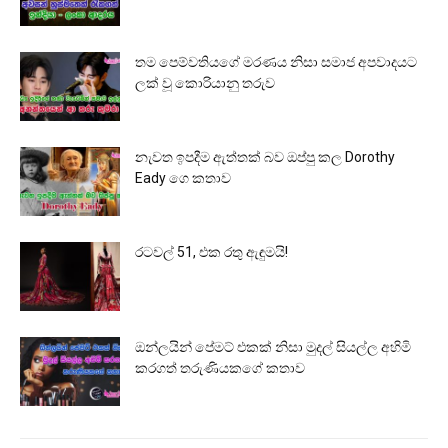
තම පෙම්වතියගේ මරණය නිසා සමාජ අපවාදයට
ලක් වූ කොරියානු තරුව
නැවත ඉපදීම ඇත්තක් බව ඔප්පු කල Dorothy
Eady ගෙ කතාව
රටවල් 51, එක රතු ඇඳුමයි!
ඔන්ලයින් පේමට් එකක් නිසා මුදල් සියල්ල අහිමි
කරගත් තරුණියකගේ කතාව