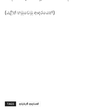
(යළිත් හමුවෙමු ආදරයෙන්)
TAGS
අරුමැති ආදරයක්