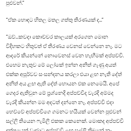
පුළුවන්.”
“ඒක හොඳට හිතල මතල ගත්තු තීරණයක් ද…”
“ඔව්…කවදා කොච්චර කාලයක් අරගෙන මොන
විදිහකට හිතුවත් ඒ තීරණය වෙනස් වෙන්නෙ නෑ. මට
ආදරේ කියන්නේ නොවෙනස් වෙන හැඟීමක් අප්පච්චි.
එහෙම නැතුව මේ ලෝකේ ඉන්න අනිත් ගෑණු අයත්
එක්ක අපූර්වව සංසන්දනය කරලා එයා ළඟ නැති දේත්
අනිත් අය ළඟ ඇති දේත් හොයන එක නෙමෙයි. අපේ
ගෙදර ඇතිවුන මේ ප්‍රශ්නෙදි අප්පච්චිද වැරදි අම්මද
වැරදි කියන්න මම අදටත් දන්නෙ නෑ. අප්පච්චි එදා
හෙව්වේ අප්පච්චිගෙ ගමනට හයියක් වෙන්න පුළුවන්
සල්ලි තියෙන ෆැමිලි එකක කෙනෙක්. මොකද අප්පච්චි
දක්ෂයෙක් වුණාට අප්පච්චි ළඟ සල්ලි තිබුනේ නෑ.