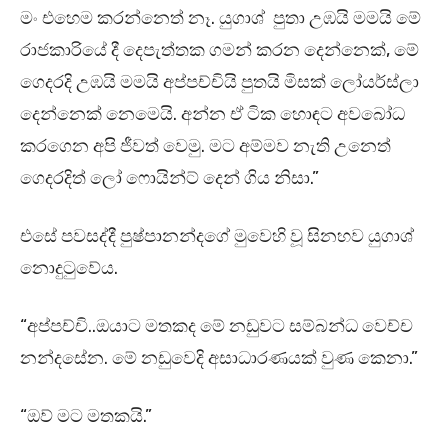
මං එහෙම කරන්නෙත් නෑ. යුගාශ් පුතා උඹයි මමයි මේ
රාජකාරියේ දී දෙපැත්තක ගමන් කරන දෙන්නෙක්, මේ
ගෙදරදි උඹයි මමයි අප්පච්චියි පුතයි මිසක් ලෝයර්ස්ලා
දෙන්නෙක් නෙමෙයි. අන්න ඒ ටික හොඳට අවබෝධ
කරගෙන අපි ජීවත් වෙමු. මට අම්මව නැති උනෙත්
ගෙදරදිත් ලෝ ෆොයින්ට් දෙන් ගිය නිසා.”
එසේ පවසද්දී පුෂ්පානන්දගේ මුවෙහි වූ සිනහව යුගාශ්
නොදුටුවේය.
“අප්පච්චි..ඔයාට මතකද මේ නඩුවට සම්බන්ධ වෙච්ච
නන්දසේන. මේ නඩුවෙදි අසාධාරණයක් වුණ කෙනා.”
“ඔව් මට මතකයි.”