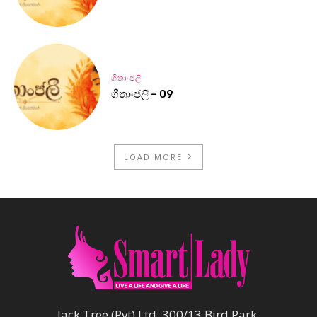
ගීතාංජලී
ගීතාංජලී – 09
LOAD MORE
Jack Tree (Pvt) Ltd, 300/13 Bird Park,