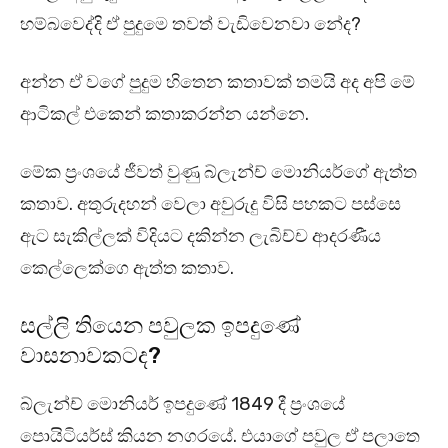
හම්බවෙද්දි ඒ පුදුමෙ තවත් වැඩිවෙනවා නේද?
අන්න ඒ වගේ පුදුම හිතෙන කතාවක් තමයි අද අපි මේ
ආටිකල් එකෙන් කතාකරන්න යන්නෙ.
මේක ප්‍රංශයේ ජීවත් වුණු බ්ලැන්ච් මොනියර්ගේ ඇත්ත
කතාව. අතුරුදහන් වෙලා අවුරුදු විසි පහකට පස්සෙ
ඇට සැකිල්ලක් විදියට දකින්න ලැබිච්ච ආදරණීය
කෙල්ලෙක්ගෙ ඇත්ත කතාව.
සල්ලි තියෙන පවුලක ඉපදුණේ
වාසනාවකටද?
බ්ලැන්ච් මොනියර් ඉපදුණේ 1849 දී ප්‍රංශයේ
පොයිටියර්ස් කියන නගරයේ. එයාගේ පවුල ඒ පලාතෙ