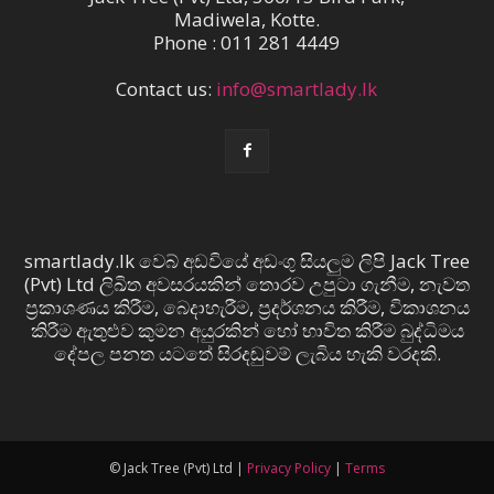
Madiwela, Kotte.
Phone : 011 281 4449
Contact us:
info@smartlady.lk
smartlady.lk වෙබ් අඩවියේ අඩංගු සියලුම ලිපි Jack Tree
(Pvt) Ltd ලිඛිත අවසරයකින් තොරව උපුටා ගැනීම, නැවත
ප්‍රකාශණය කිරීම, බෙදාහැරීම, ප්‍රදර්ශනය කිරීම, විකාශනය
කිරීම ඇතුළුව කුමන අයුරකින් හෝ භාවිත කිරීම බුද්ධිමය
දේපල පනත යටතේ සිරදඬුවම් ලැබිය හැකි වරදකි.
© Jack Tree (Pvt) Ltd |
Privacy Policy
|
Terms