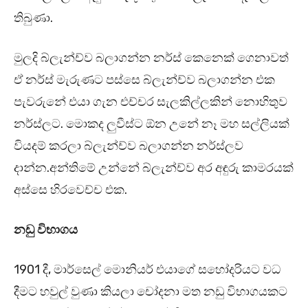
තිබුණා.
මුලදි බ්ලැන්ච්ව බලාගන්න නර්ස් කෙනෙක් ගෙනාවත්
ඒ නර්ස් මැරුණට පස්සෙ බ්ලැන්ච්ව බලාගන්න එක
පැවරුනේ එයා ගැන එච්චර සැලකිල්ලකින් නොහිතුව
නර්ස්ලට. මොකද ලුවීස්ට ඕන උනේ නෑ මහ සල්ලියක්
වියදම් කරලා බ්ලැන්ච්ව බලාගන්න නර්ස්ලව
දාන්න.අන්තිමේ උන්නේ බ්ලැන්ච්ව අර අඳුරු කාමරයක්
අස්සෙ හිරවෙච්ච එක.
නඩු විභාගය
1901 දී, මාර්සෙල් මොනියර් එයාගේ සහෝදරියට වධ
දීමට හවුල් වුණා කියලා චෝදනා මත නඩු විභාගයකට