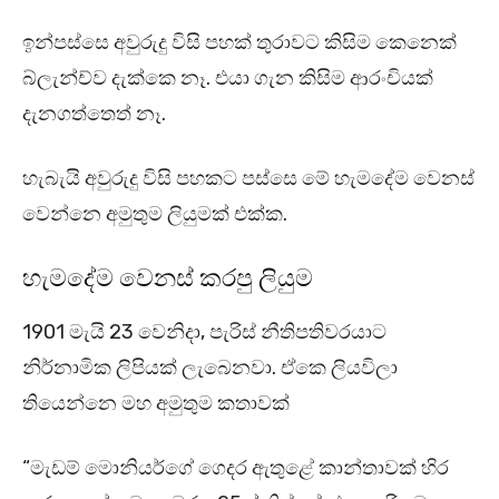
ඉන්පස්සෙ අවුරුදු විසි පහක් තුරාවට කිසිම කෙනෙක්
බ්ලැන්ච්ව දැක්කෙ නෑ. එයා ගැන කිසිම ආරංචියක්
දැනගත්තෙත් නෑ.
හැබැයි අවුරුදු විසි පහකට පස්සෙ මේ හැමදේම වෙනස්
වෙන්නෙ අමුතුම ලියුමක් එක්ක.
හැමදේම වෙනස් කරපු ලියුම
1901 මැයි 23 වෙනිදා, පැරිස් නීතිපතිවරයාට
නිර්නාමික ලිපියක් ලැබෙනවා. ඒකෙ ලියවිලා
තියෙන්නෙ මහ අමුතුම කතාවක්
“මැඩම් මොනියර්ගේ ගෙදර ඇතුළේ කාන්තාවක් හිර