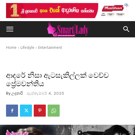
Home
Lifestyle
Entertainment
ආදරේ නිසා ඇටසැකිල්ලක් වෙච්ච
ප්‍රේමවන්තිය
By
උදතාරි
සැප්තැම්බර් 4, 2025