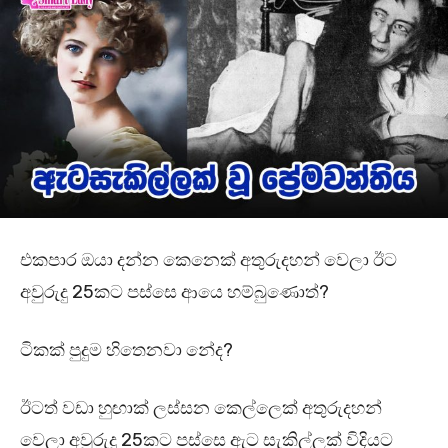
එකපාර ඔයා දන්න කෙනෙක් අතුරුදහන් වෙලා ඊට
අවුරුදු 25කට පස්සෙ ආයෙ හම්බුණොත්?
ටිකක් පුදුම හිතෙනවා නේද?
ඊටත් වඩා හුඟාක් ලස්සන කෙල්ලෙක් අතුරුදහන්
වෙලා අවුරුදු 25කට පස්සෙ ඇට සැකිල්ලක් විදියට