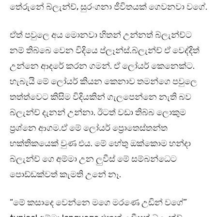
තේරුනේ බ්ලැන්ච්, සුරංගනා ජීවිතයක් ගෙවනවා වගේ.
ඒත් පවුලෙ අය මොනවා හිතන් උන්නත් බ්ලැන්ච්ට
නම් තිබ්බෙ වෙන විදියෙ ප්ලෑන්ස්.බ්ලැන්ච් ඒ වෙද්දිත්
උන්නෙ ආදරේ කරන ගමන්. ඒ ලෝයර් කෙනෙක්ට.
හැබැයි මේ ලෝයර් කියන කෙනාව තමන්ගෙ පවුලෙ
තත්ත්වෙට කිසිම විදියකින් ගැලපෙන්නෙ නැති බව
බ්ලැන්ච් දැනන් උන්නා. ඊටත් වඩා තිබ්බ ලොකුම
ප්‍රශ්නෙ ආගම.ඒ මේ ලෝයර් ප්‍රොතෙස්තන්ත
භක්තිකයෙක් වුණ එය. මේ හේතු ඔක්කොම හන්දා
බ්ලැන්ච් ගෙ අම්මා උන ලුවීස් මේ සම්බන්ධෙට
පොඩ්ඩක්වත් කැමති උනේ නෑ.
“මේ කසාදෙ වෙන්නෙ මගෙ මරණෙ උඩින් වගේ”