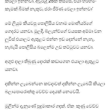
කරලා ඉන්නවා. අවුරුදු 25ක් තිස්සේ, එයා හරිහමං
කෑමක් බීමක් නැතුව, ජරා ජීර්ණ වෙලා ඉන්නවා’
මේ ලියුම කියවපු පොලිසිය වහාම මොනියර්ගේ
ගෙදරට යනවා. මුලදී, බ්ලැන්ච්ගේ වයසක අම්මා වන
ලුවීස් එයාලට ඇතුළට එන්න ඉඩ දෙන්නේ නැහැ.
හැබැයි පොලිසිය බලෙන්ම උඩ තට්ටුවට යනවා.
අගුළු දාලා තිබුණු දොරක් කඩාගෙන එයාලා ඇතුළට
යනවා.
දකින්න ලැබෙන්නෙ කවදාවත් දකින්න ලැබෙයි කියලා
බලාපොරොත්තු වෙච්ච දෙයක් නෙවෙයි.
මුලින්ම දැනුණේ පුදුමාකාර ගඳක්. ඒක කුණු වෙච්ච