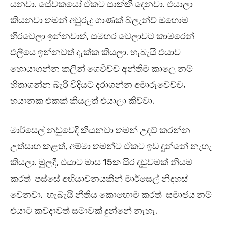
යනවා. සේවකයෝ ඒකට සාක්කි දෙනවා. එයාලා
කියනවා තමන් අවුරුදු ගාණක් බ්ලැන්ච් ඔහොම
හිරවෙලා ඉන්නවාත්, සමහර වෙලාවට කාමරෙන්
එලියෙ ඉන්නවත් දැක්ක කියලා. හැබැයි එයාව
හොයාගන්න කලින් ගෙවිච්ච අන්තිම කාලෙ නම්
හිතාගන්න බැරි විදියට දරාගන්න අමාරුවෙච්ච,
භයානක එකක් කියලත් එයාලා කිව්වා.
මාර්සෙල් නඩුවෙදි කියනවා තමන් උදව් කරන්න
උත්සාහ කළත්, අම්මා තමන්ට ඒකට ඉඩ දුන්නේ නැහැ
කියලා. මුලදී, එයාට මාස 15ක සිර දඬුවමක් නියම
කරත් පස්සේ අභියාචනයකින් මාර්සෙල් නිදහස්
වෙනවා. හැබැයි නීතිය කොහොම කරත් සමාජය නම්
එයාට කවදාවත් සමාවක් දුන්නේ නැහැ.