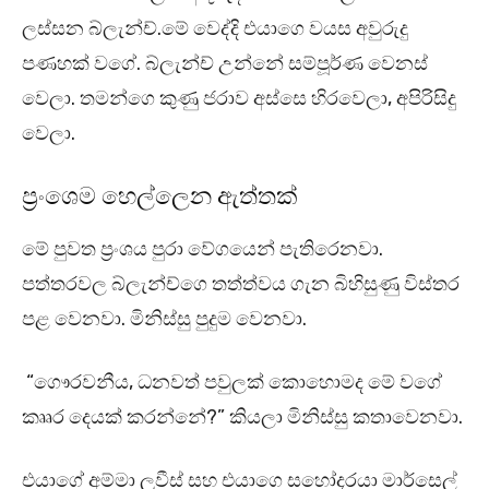
ලස්සන බ්ලැන්ච්.මේ වෙද්දි එයාගෙ වයස අවුරුදු
පණහක් වගේ. බ්ලැන්ච් උන්නේ සම්පූර්ණ වෙනස්
වෙලා. තමන්ගෙ කුණු ජරාව අස්සෙ හිරවෙලා, අපිරිසිදු
වෙලා.
ප්‍රංශෙම හෙල්ලෙන ඇත්තක්
මේ පුවත ප්‍රංශය පුරා වේගයෙන් පැතිරෙනවා.
පත්තරවල බ්ලැන්ච්ගෙ තත්ත්වය ගැන බිහිසුණු විස්තර
පළ වෙනවා. මිනිස්සු පුදුම වෙනවා.
“ගෞරවනීය, ධනවත් පවුලක් කොහොමද මේ වගේ
කෲර දෙයක් කරන්නේ?” කියලා මිනිස්සු කතාවෙනවා.
එයාගේ අම්මා ලුවීස් සහ එයාගෙ සහෝදරයා මාර්සෙල්