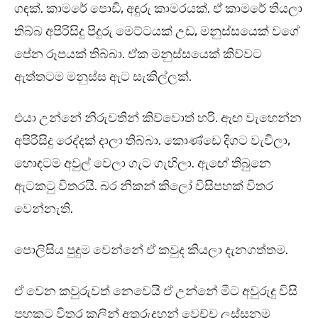
ගඳක්. කාමරේ පොඩි, අඳුරු කාමරයක්. ඒ කාමරේ තියලා
තිබ්බ අපිරිසිදු පිදුරු මෙට්ටයක් උඩ, මනුස්සයෙක් වගේ
පේන රූපයක් තිබ්බා. ඒක මනුස්සයෙක් කිව්වට
ඇත්තටම මනුස්ස ඇට සැකිල්ලක්.
එයා උන්නේ නිරුවතින් කිව්වොත් හරි. ඇඟ වැහෙන්න
අපිරිසිදු රෙද්දක් දාලා තිබ්බා. කොණ්ඩෙ දිගට වැවිලා,
හොඳටම අවුල් වෙලා ගැට ගැහිලා. ඇඟේ තිබුනෙ
ඇටකටු විතරයි. බර නිකන් කිලෝ විසිපහක් විතර
වෙන්නැති.
පොලිසිය පුදුම වෙන්නේ ඒ කවුද කියලා දැනගත්තම.
ඒ වෙන කවුරුවත් නෙවෙයි ඒ උන්නේ මීට අවුරුදු විසි
පහකට විතර කලින් අතුරුදහන් වෙච්ච ලස්සනම