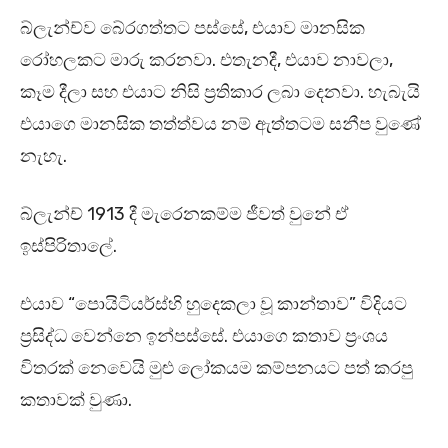
බ්ලැන්ච්ව බේරගත්තට පස්සේ, එයාව මානසික
රෝහලකට මාරු කරනවා. එතැනදී, එයාව නාවලා,
කෑම දීලා සහ එයාට නිසි ප්‍රතිකාර ලබා දෙනවා. හැබැයි
එයාගෙ මානසික තත්ත්වය නම් ඇත්තටම සනීප වුණේ
නැහැ.
බ්ලැන්ච් 1913 දී මැරෙනකම්ම ජීවත් වුනේ ඒ
ඉස්පිරිතාලේ.
එයාව “පොයිටියර්ස්හි හුදෙකලා වූ කාන්තාව” විදියට
ප්‍රසිද්ධ වෙන්නෙ ඉන්පස්සේ. එයාගෙ කතාව ප්‍රංශය
විතරක් නෙවෙයි මුළු ලෝකයම කම්පනයට පත් කරපු
කතාවක් වුණා.