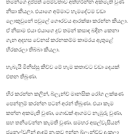
තමන්ගෙ දුප්පත් පෙම්වතාව අත්හරින්න අකමැති වුණ
නිසා කියලා. එයාගෙ අම්මාට හැමදේටම වඩා
ලොකුවුනේ පවුලේ ගෞරවය ආරක්ෂා කරන්න කියලා.
ඒ නිසාම එයා එයාගෙ දුව තමන් කසාද බඳින කෙනා
ගැන අදහස වෙනස් කරනකම්ම කාමරය ඇතුළේ
හිරකරලා තිබ්බා කියලා.
හැබැයි මිනිස්සු කිව්ව මේ හැම කතාවට වඩා දෙයක්
එතන තිබුණා.
හිර කරන්න කලින්, බ්ලැන්ච් මානසික රෝග ලක්ෂණ
පෙන්නුම් කරන්න පටන් අරන් තිබුණා. එයා කෑම
කන්න අකමැති වුණා, ගොඩක් ආගමට නැඹුරු වුණා,
සහ තනිවෙන්න කැමති වුණා. සමහර අසල්වැසියන්
ජනෙල්වලින් ඇඳුම් නැතුව ඉන්න බ්ලැන්ච්ව දැකලා