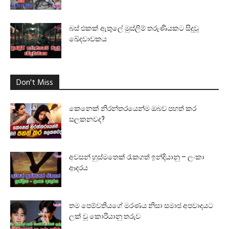
බස් එකක් ඇතුලේ මුස්ලිම් තරුණියකට සිදුවූ
ඛේදවාචකය
Don't Miss
කෙනෙක් නිරන්තරයෙන්ම ඔබව පහත් කර
සලකනවද?
අවසන් හුස්මතෙක් රැකගත් ඉන්දියානු – ලංකා
ආදරය
තම පෙම්වතියගේ මරණය නිසා සමාජ අපවාදයට
ලක් වූ කොරියානු තරුව