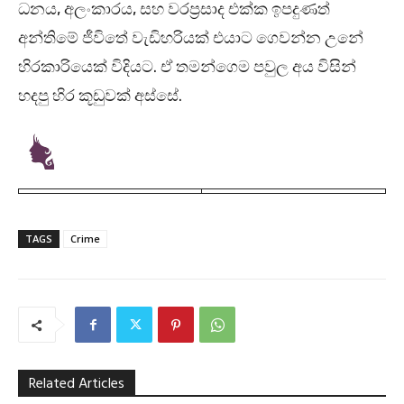
ධනය, අලංකාරය, සහ වරප්‍රසාද එක්ක ඉපදුණත්
අන්තිමේ ජීවිතේ වැඩිහරියක් එයාට ගෙවන්න උනේ
හිරකාරියෙක් විදියට. ඒ තමන්ගෙම පවුල අය විසින්
හදපු හිර කූඩුවක් අස්සේ.
TAGS
Crime
Related Articles