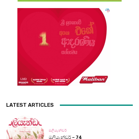
LATEST ARTICLES
ඔලියැන්ඩර්
ඔලියැන්ඩර් – 74