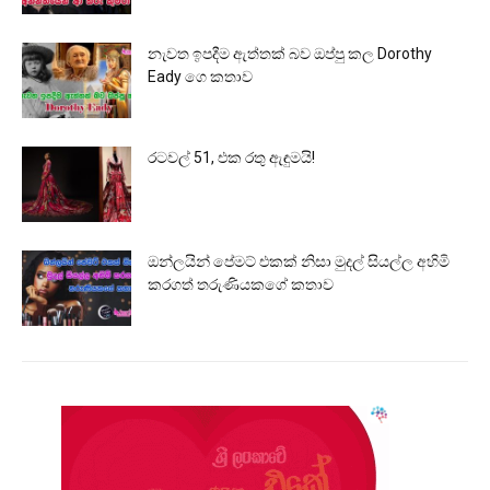
නැවත ඉපදීම ඇත්තක් බව ඔප්පු කල Dorothy
Eady ගෙ කතාව
රටවල් 51, එක රතු ඇඳුමයි!
ඔන්ලයින් පේමට් එකක් නිසා මුදල් සියල්ල අහිමි
කරගත් තරුණියකගේ කතාව