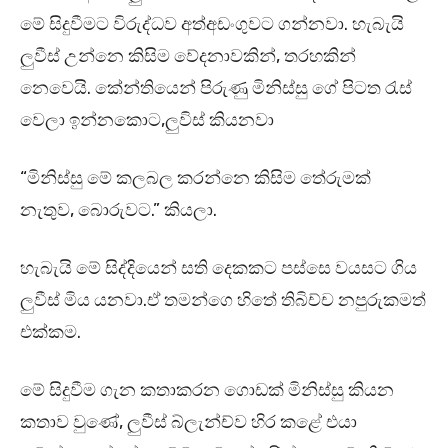
මේ සිදුවීමට විරුද්ධව අත්අඩංගුවට ගන්නවා. හැබැයි
ලුවීස් උන්නෙ කිසිම වේදනාවකින්, තරහකින්
නෙවෙයි. කේන්තියෙන් පිරුණු මිනිස්සු ගේ පිටත රැස්
වෙලා ඉන්නකොට,ලුවිස් කියනවා
“මිනිස්සු මේ කලබල කරන්නෙ කිසිම තේරුමක්
නැතුව, බොරුවට.”
කියලා.
හැබැයි මේ සිද්දියෙන් සති දෙකකට පස්සෙ වයසට ගිය
ලුවීස් මිය යනවා.ඒ තමන්ගෙ හිතේ තිබිච්ච නපුරුකමත්
එක්කම.
මේ සිදුවීම ගැන කතාකරන ගොඩක් මිනිස්සු කියන
කතාව වුණේ, ලුවීස් බ්ලැන්ච්ව හිර කළේ එයා