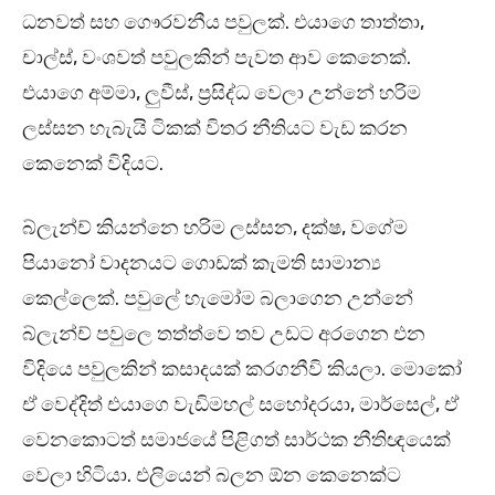
ධනවත් සහ ගෞරවනීය පවුලක්. එයාගෙ තාත්තා,
චාල්ස්, වංශවත් පවුලකින් පැවත ආව කෙනෙක්.
එයාගෙ අම්මා, ලුවීස්, ප්‍රසිද්ධ වෙලා උන්නේ හරිම
ලස්සන හැබැයි ටිකක් විතර නීතියට වැඩ කරන
කෙනෙක් විදියට.
බ්ලැන්ච් කියන්නෙ හරිම ලස්සන, දක්ෂ, වගේම
පියානෝ වාදනයට ගොඩක් කැමති සාමාන්‍ය
කෙල්ලෙක්. පවුලේ හැමෝම බලාගෙන උන්නේ
බ්ලැන්ච් පවුලෙ තත්ත්වෙ තව උඩට අරගෙන එන
විදියෙ පවුලකින් කසාදයක් කරගනීවි කියලා. මොකෝ
ඒ වෙද්දිත් එයාගෙ වැඩිමහල් සහෝදරයා, මාර්සෙල්, ඒ
වෙනකොටත් සමාජයේ පිළිගත් සාර්ථක නීතිඥයෙක්
වෙලා හිටියා. එලියෙන් බලන ඕන කෙනෙක්ට