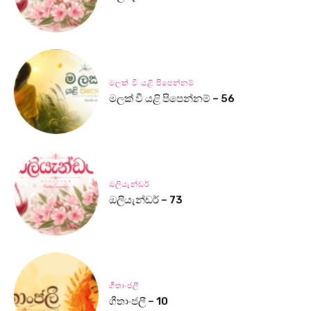
මලක් වී යළි පිපෙන්නම්
මලක් වී යළි පිපෙන්නම් – 56
ඔලියැන්ඩර්
ඔලියැන්ඩර් – 73
ගීතාංජලී
ගීතාංජලී – 10