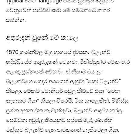
typical අම්මා language එකක් ලුවීසුත් බ්ලැන්ච්
වෙනුවෙන් පාවිච්චි කරා මේ සම්බන්ධෙ නතර
කරන්න.
අතුරුදන් වුනේ මේ කාලෙ
1870 ගණන්වල මැද භාගයේ දවසක, බ්ලැන්ච්
හදිස්සියේම අතුරුදහන් වෙනවා. මිනිස්සුන්ට මේක මාර
ලොකු ප්‍රශ්නයක් වෙනවා. ඒ නිසාම එයාලා
බ්ලැන්ච්ගෙ ගෙදර අයගෙන් ඇහුවා “කෝ බ්ලැන්ච්”
කියලා. මේකට මොනියර් පවුල කිව්වේ එයා “වෙන
තැනකට ගියා” කියලා විතරයි. ටික කාලෙකින්, මිනිස්සු
ප්‍රශ්න අහන එක නැවැත්තුවා. බ්ලැන්ච් ආදරය කරපු
පෙම්වතා අවුරුදු කීපයකට පස්සේ මැරුණා, ඒත්
එක්කම බ්ලැන්ච් ගැන කටකතාත් නැතිවෙලා ගියා.