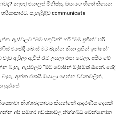
ද? නැහැ! එයාලත් මිනිස්සු. ඔයාගෙ හිතේ තියෙන
 හරියාකාරව, පැහැදිළිව communicate
ත. ඇස්වලට “මම සතුටින්” හරි “මම දුකින්” හරි
ඔෆිස් එකේදී බොස් මට බැන්න නිසා දුකින් ඉන්නේ”
 වැඩ ඇරිලා ඇවිත් රෑට උයලා එපා වෙලා. අපිට මේ
්න බැහැ. ඇස්වලට “මට වොෂින් මැෂිමක් ඕනේ, රෙදි
න බැහැ. අන්න ඒකයි ඔයාලා දෙන්න වචනවලින්,
 යුත්තේ.
ලා තියෙනවා නිශ්ශබ්දතාවය කියන්නේ ආදරණීය දෙයක්
කරගන්න අපි සමහර අවස්තාවල නිශ්ශබ්ධ වෙන්නෝන