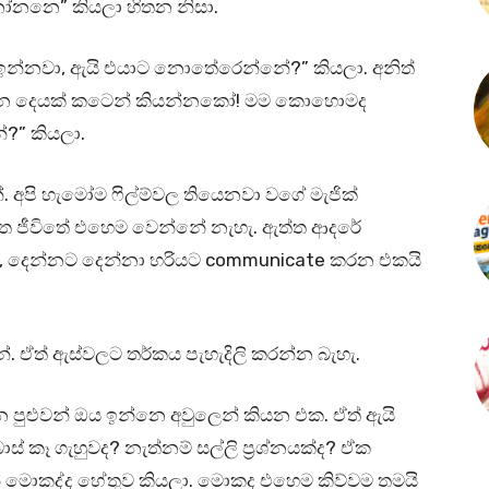
නෝනනෙ” කියලා හිතන නිසා.
 ඉන්නවා, ඇයි එයාට නොතේරෙන්නේ?” කියලා. අනිත්
න දෙයක් කටෙන් කියන්නකෝ! මම කොහොමද
?” කියලා.
. අපි හැමෝම ෆිල්ම්වල තියෙනවා වගේ මැජික්
ත ජීවිතේ එහෙම වෙන්නේ නැහැ. ඇත්ත ආදරේ
, දෙන්නට දෙන්නා හරියට communicate කරන එකයි
. ඒත් ඇස්වලට තර්කය පැහැදිලි කරන්න බැහැ.
 පුළුවන් ඔය ඉන්නෙ අවුලෙන් කියන එක. ඒත් ඇයි
 කෑ ගැහුවද? නැත්නම් සල්ලි ප්‍රශ්නයක්ද? ඒක
ේ මොකද්ද හේතුව කියලා. මොකද එහෙම කිව්වම තමයි