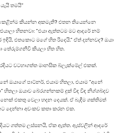
යැයි තමයි”
කෙළින්ම කියන්න අකමැති? එතන තියෙන්නෙ
්. එයාලා හිතනවා: “එයා ඇත්තටම මට ආදරේ නම්
ඉඳියි, එතකොට මගේ හිත රිදෙයි.” ඒත් දන්නවද? ඔයා
ා තේරුම්ගනීවි කියලා හිත හිත.
රදියට වටහාගත්ත මානසික බ්ලැක්මේල් එකක්.
නේ ඔයාගේ පාට්නර්, එයාම හිතලා, එයාම “අනේ
ිතලා ඔයාව බේරගන්නකම් දුක් විඳ විඳ නිශ්ශබ්දව
ෙක් එකතු වෙලා හදන දෙයක්. ඒ බැඳීම ශක්තිමත්
්නට දෙන්නා අවංකව කතා කරන එක.
ියට ගත්තම ලස්සනයි, ඒක ඇත්ත. ඇස්වලින් ආදරේ