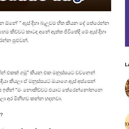
 ඕනේ’ ” ඇස් දිහා බැලුවම හිත කියන දේ තේරෙන්න
ම කිව්වට කාටද අනේ ඇත්ත ජිවිතේදි මේ ඇස් දිහා
්න පුළුවන්.
L
ින් එකක් ගමු” කියන එක මනුස්සයට වචනෙන්
ඳියා කියලා ඒ මනුස්සයට ඔයාගෙ ඇස් අස්සෙන්
සෙ ඉතින් “මං නොකිව්වට එයාට තේරෙන්නෝනනෙ
යලා අර මිනිහව කන්න හදනවා.
ද?