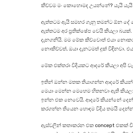
කිව්වම මං කොහොමද උයන්නේ? යැයි යැයි 
ඇත්තටම ඇයි සමහර ගෑනු තමන්ට ඕන දේ 
ඇත්තටම අර ප්‍රතික්ෂේප වෙයි කියලා බයක
දැනගනියි. මම මේක කිව්වොත් එයා නොකර 
නොකිව්වත්, ඔයා දැනටමත් දුක් විඳිනවා. එය
මේක එක්තරා විදියකට ආදරේ කියලා අපි වැ
ඉතින් ඔන්න මතක තියාගන්න ආදරේ කියන්
මෙයා මෙන්න මෙහෙම හිතනවා ඇති කියලා” හ
ඉන්න එක නෙවෙයි. ආදරේ කියන්නේ දෙන්න
කරගන්න තියෙන හොඳම විදිය තමයි දෙන
ඇස්වලින් කතාකරන එක concept එකක් විද