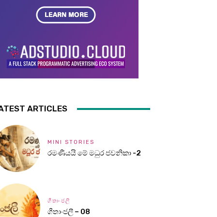
ATEST ARTICLES
MINI STORIES
රමණීයයි මේ මධුර ජවනිකා -2
ගීතාංජලී
ගීතාංජලී – 08