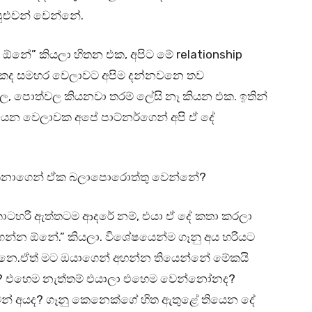
ුළුවන් වෙන්නේ.
ඕනේ” කියලා හිතන එක, අපිට මේ relationship
මොකද සමහර වෙලාවට අපිම දන්නවනෙ තව
ල, පොත්වල කියනවා තරම් ලේසි නෑ කියන එක. ඉතින්
ියෙන වෙලාවක අපේ පාට්නර්ගෙන් අපි ඒ දේ
ෙනාගෙන් ඒක බලාපොරොත්තු වෙන්නේ?
කාටහරි ඇත්තටම ආදරේ නම්, එයා ඒ දේ කතා කරලා
ගන්න ඕනේ.” කියලා. විශේෂයෙන්ම ගෑනු අය හරියට
වනෙ.ඒත් මට ඔයාගෙන් අහන්න තියෙන්නේ මේකයි
 අයද? එහෙම නැත්තම් එයාලා එහෙම වෙන්නෝනද?
වන් අයද? ගෑනු කෙනෙක්ගේ හිත ඇතුළේ තියෙන දේ