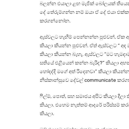
බලන්න එයාලා ළඟ මැජික් බෝලයක් තියෙනව
දේ තේරුම්ගන්න නම් ඔයා ඒ දේ එයා එක්ක
කරගන්නෝන.
ඇස්වලට හැඟීම් පෙන්නන්න පුළුවන්, ඒක ඇත්
කියලා කියන්න පුළුවන්. ඒත් ඇස්වලට “ අද 
කියලා කියන්න බැහැ. ඇස්වලට “මට හැමදාම
සතියේ එළියෙන් කන්න බැරිද?” කියලා අහන
හෝදද්දි මගේ අත් රිදෙනවා” කියලා කියන්
නිස්කාන්සුවෙ දේවල් communicate කරගත
ෆිල්ම්, පොත්, සහ සමාජය අපිට කියලා දී
කියලා. එහෙම නැත්තම් ආදරේ පරිස්සම් 
කියලා.