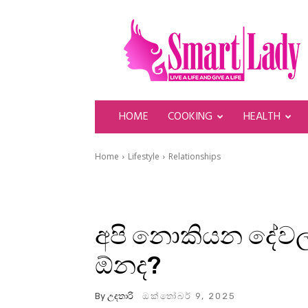
SmartLady
HOME
COOKING
HEALTH
Home
Lifestyle
Relationships
අපි නොකියන දේවල් 
ඕනද?
By
උදතාරි
ඔක්තෝබර් 9, 2025