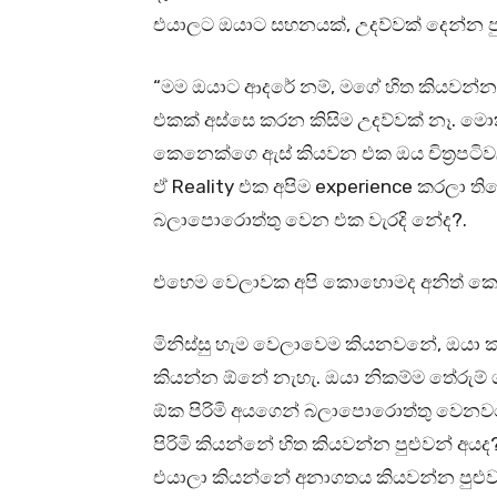
එයාලට ඔයාට සහනයක්, උදව්වක් දෙන්න ප
“මම ඔයාට ආදරේ නම්, මගේ හිත කියවන්න 
එකක් අස්සෙ කරන කිසිම උදව්වක් නෑ. 
කෙනෙක්ගෙ ඇස් කියවන එක ඔය චිත්‍රපටිව
ඒ Reality එක අපිම experience කරලා ත
බලාපොරොත්තු වෙන එක වැරදි නේද?.
එහෙම වෙලාවක අපි කොහොමද අනිත් ක
මිනිස්සු හැම වෙලාවෙම කියනවනේ, ඔයා 
කියන්න ඕනේ නැහැ. ඔයා නිකම්ම තේරුම් 
ඕක පිරිමි අයගෙන් බලාපොරොත්තු වෙන
පිරිමි කියන්නේ හිත කියවන්න පුළුවන්
එයාලා කියන්නේ අනාගතය කියවන්න පුළු