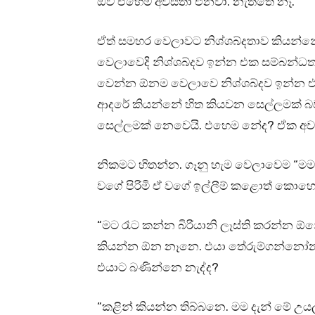
ඔව් එහෙම අවස්තා එනවා. නැත්තෙ නෑ.
ඒත් සමහර වෙලාවට නිශ්ශබ්දතාව කියන්
වෙලාවෙදි නිශ්ශබ්දව ඉන්න එක සම්බන්ධත
වෙන්න ඕනම වෙලාවෙ නිශ්ශබ්දව ඉන්න එක 
ආදරේ කියන්නේ හිත කියවන සෙල්ලමක් බ
සෙල්ලමක් නෙවෙයි. එහෙම නේද? ඒක අවං
නිකමට හිතන්න. ගෑනු හැම වෙලාවෙම “ම
වගේ පිරිමි ඒ වගේ ඉල්ලීම් කළොත් කො
“මට රෑට කන්න බිරියානි ලෑස්ති කරන්න
කියන්න ඕන නෑනෙ. එයා තේරුම්ගන්නෝන. ”
එයාට බණින්නෙ නැද්ද?
“කළින් කියන්න තිබ්බනෙ. මම දැන් මේ උ