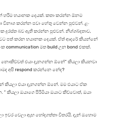
නේ හරිම භයානක දෙයක්. කතා කරන්න ඕනම
ා විනාශ කරන්න පවා හේතු වෙන්න පුළුවන්. ළං
දුරස්ත බව ඇති කරන්න පුළුවන්. නිශ්ශබ්දතාව,
වට පත් කරන භයානක දෙයක්. ඒත් ආදරේ කියන්නේ
ක communication මත build උන bond එකක්.
ම නොකිව්වත් එයා දැනගන්න ඕනේ” කියලා කියනවා
හොමද අපි respond කරන්නෙ නේද?
 ඕනේ කියලා එයා දැනගන්න ඕනේ. මම එයාට ඒක
 කියලා ඔයාගෙ පිරිමියා ඔයාට කිව්වොත්, ඔයා
යලා ඉවර වෙලා ඇඟ හෝදගත්තා විතරයි. දැන් ඔහොම