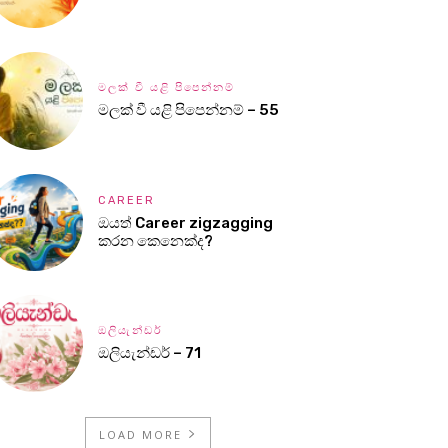
මලක් වී යළි පිපෙන්නම්
මලක් වී යළි පිපෙන්නම් – 55
CAREER
ඔයත් Career zigzagging
කරන කෙනෙක්ද?
ඔලියැන්ඩර්
ඔලියැන්ඩර් – 71
LOAD MORE