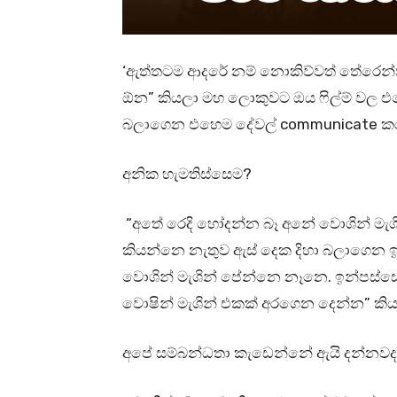
‘ඇත්තටම ආදරේ නම් නොකිව්වත් තේරෙන්න
ඕන” කියලා මහ ලොකුවට ඔය ෆිල්ම් වල එහෙ
බලාගෙන එහෙම දේවල් communicate කරන
අනික හැමතිස්සෙම?
“අතේ රෙදි හෝදන්න බෑ අනේ වොශින් මැශ
කියන්නෙ නැතුව ඇස් දෙක දිහා බලාගෙන ඉ
වොශින් මැශින් පේන්නෙ නෑනෙ. ඉන්පස්
වොෂින් මැශින් එකක් අරගෙන දෙන්න” කි
අපේ සම්බන්ධතා කැඩෙන්නේ ඇයි දන්නව