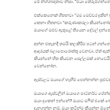
මේ නිශ්ශබ්දතාව නිසා. “එයා තේරුම්ගන්
එක්කෙනෙක් හිතනවා “මම මෙච්චර දුකින්
කෙනා හිතනවා “කරුණාකරලා කියන්නෝ
ඔයාගේ ඔළුව ඇතුළේ තියෙන දේවල් දන්නේ
අන්න එතැනදී තමයි කලකිරීම පටන් ගන්නේ
ආදරයක් බලාපොරොත්තු වෙනවා, ඒත් ඇත්
කියන්නේ හිත කියවන සෙල්ලමක් නෙවෙයි
වෙන්නෝන.
ඇස්වලට ඔයාගේ හැඟීම් පෙන්නන්න පුළුවන්
ඔයාගෙ ඇස්වලින් ඔයාගෙ පාට්නර්ට පේන්න
ඔයා දුකෙන් ඉන්නේ? ඔයාට ඔෆිස් එකේ බොස්
දැනගන්න නම්, ඔයා කටින්ම කියන්න ඕන