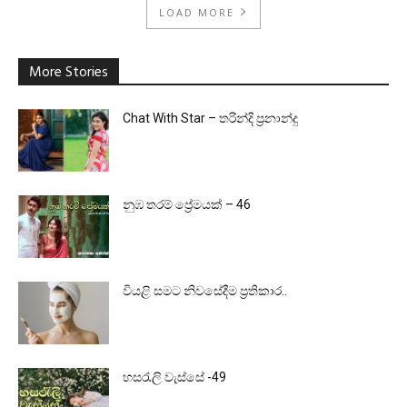
LOAD MORE
More Stories
Chat With Star – තරින්දි ප්‍රනාන්දු
නුඹ තරම් ප්‍රේමයක් – 46
වියළි සමට නිවසේදීම ප්‍රතිකාර..
හසරැලි වැස්සේ -49