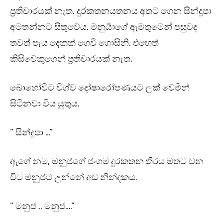
ප්‍රතිචාරයක් නැත. දුරකතනයතනය අතට ගෙන සින්දූපා
අමතන්නට සිතුවේය. මනුර්‍යාගේ ඇමතුමෙන් පසුවද
තවත් පැය දෙකක් ගෙවී ගොසිනි. එහෙත්
කිසිවෙකුගෙන් ප්‍රතිචාරයක් නැත.
බොහෝවිට විශ්ව දෝෂාරෝපණයට ලක් වෙමින්
සිටිනවා විය යුතුය.
” සින්දූපා …”
ඇගේ නම, මනුජගේ ජංගම දුරකතන තිරය මතට වන
විට මනුජට උන්නේ අඩ නින්දකය.
” මනුජ .. මනුජ….”