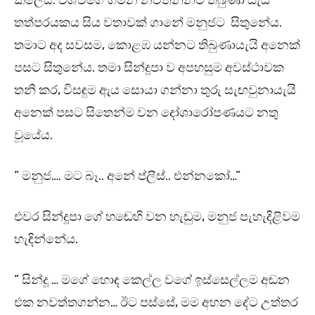
කලේය. විශ්වගේ ගමන නවතන්නට තිබුණා යැයි
තත්පරයකය සිය වතාවක් ගානේ මනුජට සිතුනේය.
තමාට අද සවසම, කොළඹ යන්නට තිබුණායැයි අනෙක්
පසට සිතුනේය. තමා සින්දූපා ව අපහසුම අවස්ථාවක
තනි කර, විසඳුම ඇය සොයා ගන්නා තුරු සැඟවුනායැයි
අනෙක් පසට සිතෙන්ම වන දෝශාරෝපණයට නතු
වූයේය.
” මනුජ…. මට බෑ.. අනේ ප්ලීස්.. එන්නකෝ…”
එවර සින්දූපා ගේ හඬෙහි වන හැඬුම, මනුජ පැහැදිළිවම
හැඳින්නේය.
” සින්දූ … මගේ හොඳ කෙල්ල වගේ ඉස්සෙල්ලම අඬන
එක නවත්තගන්න… ඊට පස්සේ, මම අහන දේට උත්තර