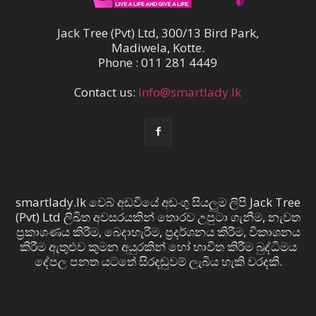
Jack Tree (Pvt) Ltd, 300/13 Bird Park,
Madiwela, Kotte.
Phone : 011 281 4449
Contact us:
info@smartlady.lk
smartlady.lk වෙබ් අඩවියේ අඩංගු සියලුම ලිපි Jack Tree
(Pvt) Ltd ලිඛිත අවසරයකින් තොරව උපුටා ගැනීම, නැවත
ප්‍රකාශණය කිරීම, බෙදාහැරීම, ප්‍රදර්ශනය කිරීම, විකාශනය
කිරීම ඇතුළුව කුමන අයුරකින් හෝ භාවිත කිරීම බුද්ධිමය
දේපල පනත යටතේ සිරදඬුවම් ලැබිය හැකි වරදකි.