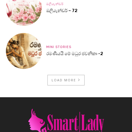
ඔලියැන්ඩර්
ඔලියැන්ඩර් – 72
MINI STORIES
රමණීයයි මේ මධුර ජවනිකා -2
LOAD MORE