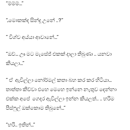
“ම්ම්ම්…”
“,මොකක්ද සින්දූ උනේ ..?”
” විශ්ව අය්යා ආවානේ…”
“ඔව්… ඌ මට මැසේජ් එකක් දාලා තිබුණා .. යනවා
කියලා…”
” ඒ ඇවිල්ලා නෝර්මල් කතා බහ කර කර හිටියා…
තාත්තා කිව්වා එහෙ මෙහෙ ඉන්නෙ නැතුව දෙන්නා
එක්ක අපේ ගෙදර ඇවිල්ලා ඉන්න කියලත්.. .. හරිම
පීස්ෆුල් ඔක්කොම තිබුනේ…”
“හරි.. ඉතින්…”