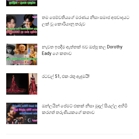
තම පෙම්වතියගේ මරණය නිසා සමාජ අපවාදයට
ලක් වූ කොරියානු තරුව
නැවත ඉපදීම ඇත්තක් බව ඔප්පු කල Dorothy
Eady ගෙ කතාව
රටවල් 51, එක රතු ඇඳුමයි!
ඔන්ලයින් පේමට් එකක් නිසා මුදල් සියල්ල අහිමි
කරගත් තරුණියකගේ කතාව