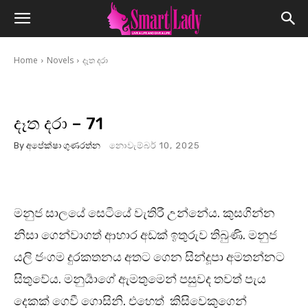
Home
Novels
දෑත දරා
දෑත දරා – 71
By
අපේක්ෂා ගුණරත්න
නොවැම්බර් 10, 2025
මනුජ සාලයේ සෙටියේ වැතිරී උන්නේය. කුසගින්න
නිසා ගෙන්වාගත් ආහාර අඩක් ඉතුරුව තිබුණි. මනුජ
යලි ජංගම දුරකතනය අතට ගෙන සින්දූපා අමතන්නට
සිතුවේය. මනුර්‍යාගේ ඇමතුමෙන් පසුවද තවත් පැය
දෙකක් ගෙවී ගොසිනි. එහෙත් කිසිවෙකුගෙන්