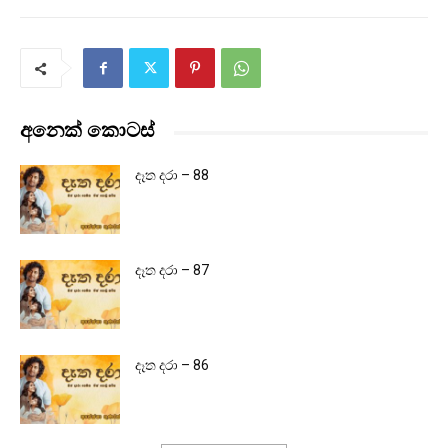
අනෙක් කොටස්
දෑත දරා – 88
දෑත දරා – 87
දෑත දරා – 86