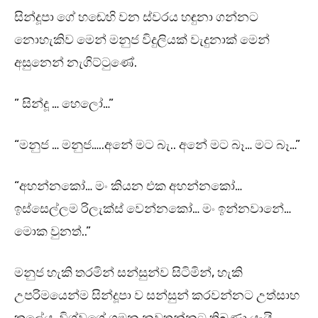
සින්දූපා ගේ හඬෙහි වන ස්වරය හඳුනා ගන්නට
නොහැකිව මෙන් මනුජ විදුලියක් වැදුනාක් මෙන්
අසුනෙන් නැගිට්ටුණේ.
” සින්දූ … හෙලෝ…”
“මනුජ … මනුජ…..අනේ මට බැ.. අනේ මට බෑ… මට බෑ…”
“අහන්නකෝ… මං කියන එක අහන්නකෝ…
ඉස්සෙල්ලම රිලැක්ස් වෙන්නකෝ… මං ඉන්නවානේ…
මොක වුනත්..”
මනුජ හැකි තරමින් සන්සුන්ව සිටිමින්, හැකි
උපරිමයෙන්ම සින්දූපා ව සන්සුන් කරවන්නට උත්සාහ