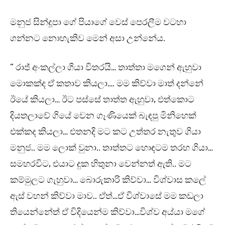
මනුජ සින්දූපා ගේ පියාගේ වෙස් පෙරලීම වටහා
ගන්නට නොහැකිව මෙන් අසා උන්නේය.
” රාජ් අංකල්ලා ගියා විතරයි… තාත්තා මගෙන් ඇහුවා
මොකක්ද ඒ කතාව කියලා…. මම කිව්වා මාත් දන්නේ
ඊයේ කියලා… ඊට පස්සේ තාත්ත ඇහුවා, එත්කොට
දියතලාවේ ගියේ වෙන ගෑණියෙක් බැඳපු මිනිහෙක්
එක්කද කියලා… එතනදි මට කට උත්තර නැතුව ගියා
මනුජ.. මම ලොක් වුනා.. තාත්තට හොඳටම තරහ ගියා…
සමහරවිට, එයාට දුක හිතුනා වෙන්නත් ඇති.. මට
කම්මුලට ගැහුවා… බොරුකාරි කිව්වා… විශ්වාස කලේ
ඇස් වහන් කිව්වා මාව.. ඒත්…ඒ විශ්වාසේ මම කඩලා
තියෙන්නේත් ඒ විදියෙන්ම කිව්වා…විශ්ව අය්යා මගේ