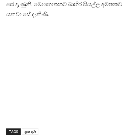
සේ දැණුනි. මොහොතකට බාහිර සියල්ල අමතකව
යනවා සේ දැනිණි.
TAGS
දෑත දරා