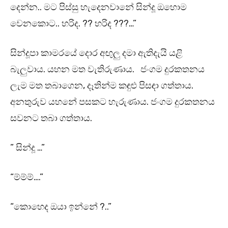
දෙන්න.. මට පිස්සු හැදෙනවානේ සින්දූ ඔහොම
වෙනකොට.. හරිද. ?? හරිද ???…”
සින්දූපා කාමරයේ දොර අඟුලු දමා ඇතිදැයි යළි
බැලුවාය. යහන මත වැතිරුණාය. ජංගම දුරකතනය
ලැම මත තබාගෙන, දෑතින්ම කඳුළු පිසඳා ගත්තාය.
අනතුරුව යහනේ පසකට හැරුණාය. ජංගම දුරකතනය
සවනට තබා ගත්තාය.
” සින්දූ …”
“ම්ම්ම්….”
“කොහෙද ඔයා ඉන්නේ ?..”