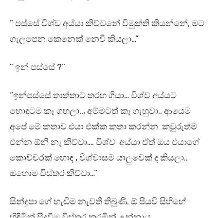
” පස්සේ විශ්ව අය්යා කිව්වනේ විමුක්ති කියන්නේ, මට
ගැලපෙන කෙනෙක් නෙවී කියලා…”
” ඉන් පස්සේ ?”
“ඉන්පස්සේ තාත්තාට තරහ ගියා… විශ්ව අය්යට
හොඳටම කෑ ගහලා.., අම්මටත් කෑ ගැහුවා.. ආයෙම
අපේ මේ කතාව එයා එක්ක කතා කරන්න කවුරුත්ම
එන්න ඕනි නෑ කිව්වා…. විශ්ව අය්යා ඒත් ඔය එයාගේ
කොච්චරක් හොඳ , විශ්වාසම යාලුවෙක් ද කියලා..
ඔහොම විස්තර කිව්වා…”
සින්දූපා ගේ හැඬිම නැවතී තිබුණි. ඕ පියවි සිහිහේ
හිඳිමින් සිදුවීම විස්තර කරමින් උන්නාය.