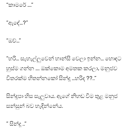
“කාමරේ ….”
“ඇඳේ…?”
“ඔව්…”
“හරි… සැහැල්ලුවෙන් හාන්සි වෙලා ඉන්න… හොඳට
හුස්ම ගන්න …. ඔක්කොම අමතක කරලා, මනුජව
විතරක්ම හිතන්නකෝ සින්දූ …හරිද ??..”
සින්දූපා හිස සැලුවාය. ඇගේ නිහඬ වීම තුළ මනුජ
සන්සුන් බව හැඳින්නේය.
” සින්දූ ..”