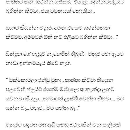
පැත්තට කතා කරන්න ගත්තම, එයාලා දෙන්නටඑළියට
බහින්න කිව්වා, එක වචනයක් නොකියා..
ඔයාට කියන්න මනුජ, අම්මා එහෙම කරන්නෙපා
කිව්වම, අම්මටත් ඕනි නම් එලියට බහින්න කිව්වා….”
සින්දූපා ගේ හැඬුම් නැඟෙමින් තිබුණි. මනුජ පවා ඇයට
නාඬා ඉන්නටයැයි කීවේ නැත.
” ඔක්කොමලා රන්ඩු වුනා.. තාත්තා කිව්වා තියෙන
පලවෙනි ෆ්ලයිට් එකේම මාව ලොකු නැන්දා ලඟට
යවනවා කියලා.. අම්මාටත් ලෑස්ති වෙන්න කිව්වා…. මට
යන්න බෑ… මනුජ… මට යන්න බෑ…”
මනුජට හදවත මත දැඩි යකඩ බරුවකින් වන තැලීමක්