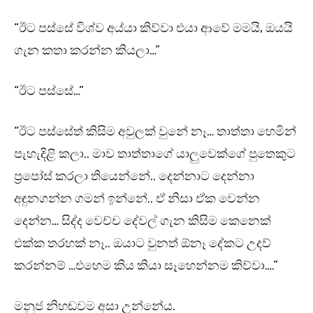
“ඊට පස්සේ විශ්ව අය්යා කිව්වා එයා ආවේ මමයි, ඔයයි
ගැන කතා කරන්න කියලා…”
“ඊට පස්සේ…”
“ඊට පස්සේත් කිසිම අවුලක් වුනේ නෑ… තාත්තා හෙමින්
පැහැදිළි කලා.. මාව තාත්තාගේ යාලුවෙක්ගේ පුතෙකුට
ප්‍රපෝස් කරලා තියෙන්නේ.. දෙන්නාට දෙන්නා
අඳුනගන්න ගමන් ඉන්නේ.. ඒ නිසා ඒක වෙන්න
දෙන්න… සිද්ද වෙච්ච දේවල් ගැන කිසිම කෙනෙක්
එක්ක තරහක් නෑ.. ඔයාට වුනත් ඕනෑ දේකට උදව්
කරන්නම් …එහෙම කිය කියා සෑහෙන්නම කිව්වා….”
මනුජ නිහඬවම අසා උන්නේය.