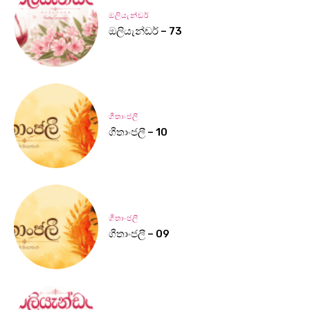
ඔලියැන්ඩර්
ඔලියැන්ඩර් – 73
ගීතාංජලී
ගීතාංජලී – 10
ගීතාංජලී
ගීතාංජලී – 09