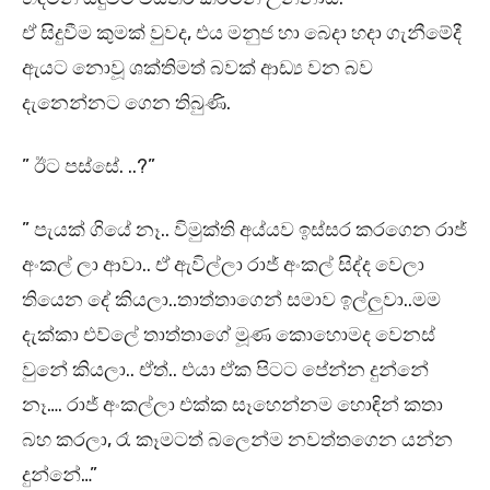
ඒ සිදුවීම කුමක් වුවද, එය මනුජ හා බෙදා හදා ගැනීමේදී
ඇයට නොවූ ශක්තිමත් බවක් ආඩ්‍ය වන බව
දැනෙන්නට ගෙන තිබුණි.
” ඊට පස්සේ. ..?”
” පැයක් ගියේ නෑ.. විමුක්ති අය්යව ඉස්සර කරගෙන රාජ්
අංකල් ලා ආවා.. ඒ ඇවිල්ලා රාජ් අංකල් සිද්ද වෙලා
තියෙන දේ කියලා..තාත්තාගෙන් සමාව ඉල්ලුවා..මම
දැක්කා එව්ලේ තාත්තාගේ මූණ කොහොමද වෙනස්
වුනේ කියලා.. ඒත්.. එයා ඒක පිටට පේන්න දුන්නේ
නෑ…. රාජ් අංකල්ලා එක්ක සෑහෙන්නම හොඳින් කතා
බහ කරලා, රෑ කෑමටත් බලෙන්ම නවත්තගෙන යන්න
දුන්නේ…”