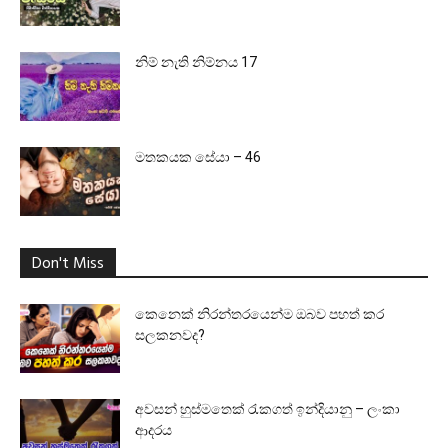
නිම් නැති නිම්නය 17
මතකයක සේයා – 46
Don't Miss
කෙනෙක් නිරන්තරයෙන්ම ඔබව පහත් කර
සලකනවද?
අවසන් හුස්මතෙක් රැකගත් ඉන්දියානු – ලංකා
ආදරය