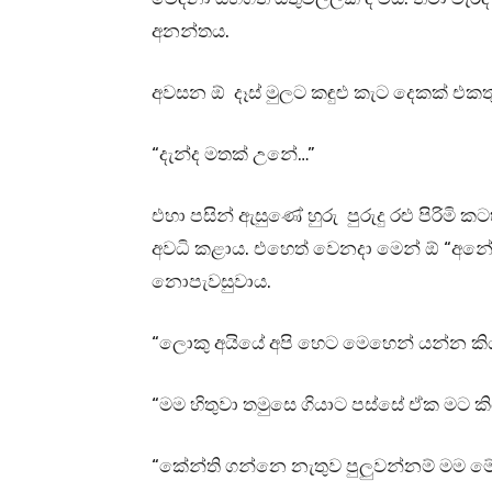
අනන්තය.
අවසන ඕ දෑස් මුලට කඳුළු කැට දෙකක් එකතු
“දැන්ද මතක් උනේ…”
එහා පසින් ඇසුණේ හුරු පුරුදු රළු පිරිමි 
අවධි කළාය. එහෙත් වෙනදා මෙන් ඕ “අන
නොපැවසුවාය.
“ලොකු අයියේ අපි හෙට මෙහෙන් යන්න කි
“මම හිතුවා තමුසෙ ගියාට පස්සේ ඒක මට කි
“කේන්ති ගන්නෙ නැතුව පුලුවන්නම් මම 