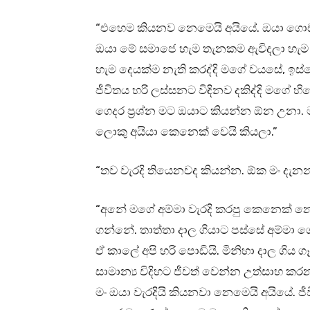
“එහෙම කියනව නෙමෙයි අයියේ. ඔයා ගොඩ
ඔයා මේ සමාජෙ හැම තැනකම ඇවිදලා හැම ත
හැම දෙයක්ම නැති කරද්දි මගේ වයසේ, ඉස්
ජීවිතය හරි ලස්සනට විඳිනව දකිද්දි මගේ හ
ගෙදර ප්‍රශ්න මට ඔයාට කියන්න ඕන උනා. 
ලොකු අයියා කෙනෙක් වෙයි කියලා.”
“තව වැරදි තියෙනවද කියන්න. ඕක මං දැනන් 
“අනේ මගේ අම්මා වැරදි කරපු කෙනෙක් නෙම
ගන්නේ. තාත්තා දාල ගියාට පස්සේ අම්මා
ඒ කාලේ අපි හරි පොඩියි. මිනිහා දාල ගිය 
සාමාන්‍ය විදිහට ජීවත් වෙන්න උත්සාහ කර
මං ඔයා වැරදියි කියනවා නෙමෙයි අයියේ. 