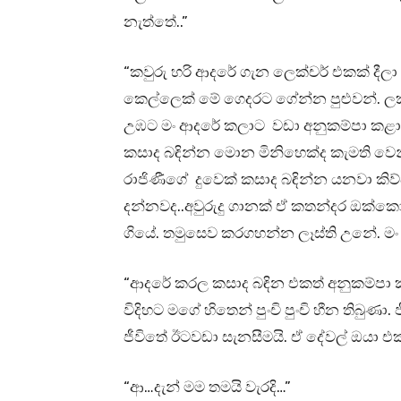
නැත්තේ..”
“කවුරු හරි ආදරේ ගැන ලෙක්චර් එකක් දීල
කෙල්ලෙක් මේ ගෙදරට ගේන්න පුළුවන්. ලක්
උඹට මං ආදරේ කලාට වඩා අනුකම්පා කළා
කසාද බඳින්න මොන මිනිහෙක්ද කැමති වෙන්
රාජිණීගේ දුවෙක් කසාද බඳින්න යනවා ක
දන්නවද..අවුරුදු ගානක් ඒ කතන්දර ඔක
ගියේ. තමුසෙව කරගහන්න ලෑස්ති උනේ. ම
“ආදරේ කරල කසාද බඳින එකත් අනුකම්පා 
විදිහට මගේ හිතෙන් පුංචි පුංචි හීන තිබු
ජීවිතේ ඊටවඩා සැනසීමයි. ඒ දේවල් ඔයා 
“ආ…දැන් මම තමයි වැරදි…”