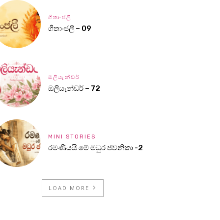
ගීතාංජලී
ගීතාංජලී – 09
ඔලියැන්ඩර්
ඔලියැන්ඩර් – 72
MINI STORIES
රමණීයයි මේ මධුර ජවනිකා -2
LOAD MORE