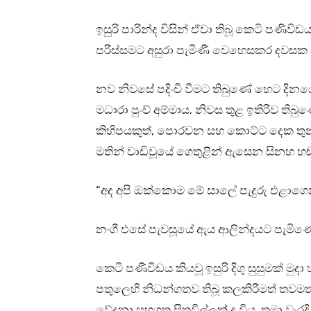
ඉසුරි පාරින්ද විසින් ඒවා තිබූ කෙටි පණිවි
පරිස්සමට අසුරා පැමිණි වෙහෙසකර දවස
නව නිවසේ පදිංචි වීමට තිබුණේ හෙට දිනය
මධාරා පුංච් අම්මාය. නිවස තුළ ඉතිරිව තිබුණේ
කිහිපයකුත්, පොරවන සහ කොට්ට දෙක තුනකුත
මතින් වාඩිවූයේ ගෙතුළින් ඇසෙන සිනහ හ
“අද අපි ඔක්කොම මේ සාලේ පැදුරු එළාගෙන
නංගී එසේ පැවසූයේ ඇය ආලින්දයට පැමිණෙ
කෙටි පණිවිඩය කියවූ ඉසුරි දිගු සුසුමක් මුද
පතුලෙහි නිධන්ගතව තිබූ කලකිරීමත් ත
වේදනා සහගත සිතුවිල්ලක් ද විය. තමා වැර