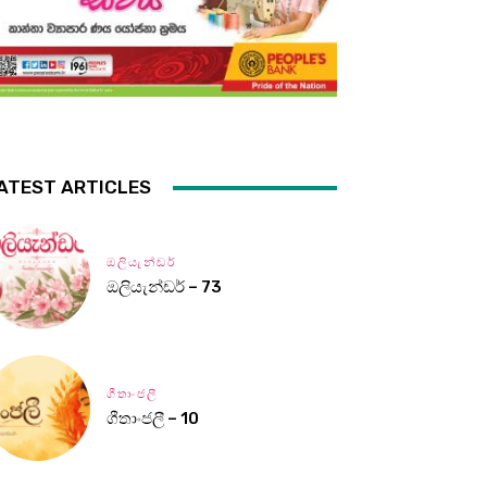
ATEST ARTICLES
ඔලියැන්ඩර්
ඔලියැන්ඩර් – 73
ගීතාංජලී
ගීතාංජලී – 10