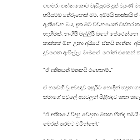
ගහමරා ගන්නකොට වැඩිපුරම දුක් වුණේ
හරියටම තේරුනෙත් මට. අම්මයි තාත්තයි ඒ 
ඇතිවෙන බය, දුක මට වචනයෙන් විස්තර ක
හැඟීමක්. නංගියි මල්ලියි ඔහේ තේරෙන්න
තාත්තත් ඕන උනා අයියේ. ඒකයි තාත්තා අ
දුවගෙන ඇවිල්ලා මාමගේ ෆෝන් එකෙන් ත
“ඒ අතීතයත් මතකයි එහෙනම්..”
ඒ හඬෙහි වූ අවඥාව ඉසුරිට හොඳින් හඳුන
තමාගේ පවුලේ අයවලුන් පිළිබඳව කතා කළ
“ඒ අතීතයේ විඳපු වේදනා මතක හින්ද තමයි 
මෙරක් තරමට වටින්නේ.”