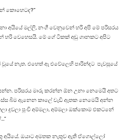
්නේ කොහෙටද?”
නා අයියේ මල්ලි, නංගී වෙනුවෙන් හරි අපි මේ පරිසරය
් හරි වෙහෙසයි. මේ ගේ ටිකක් අඩු ගානකට අපිට
් වූයේ නැත. එහෙත් ඈ එවේලෙහි පාරින්දට පැවසූයේ
ියන්න. පරිසරය මාරු කරන්න ඕන උනා නෙමෙයි අතට
හු පස්ස බිම ඇනෙන කාලේ වැඩි ඈතක නෙමෙයි අන්න
ලා දුවලා පුංචි අම්මලා, අම්මලා ඔක්කොම එකටනේ
්…”
ු අයියේ. ඔයාට අමතක නැතුව ඇති ඒගොල්ලෝ