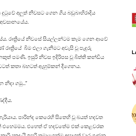
ඩය දුටුවේ අලුත් නිවසට ගෙන ගිය බඩුබාහිරාදිය
ක අවසානයේය.
ේය. රාත්‍රියේ නිවසේ සියල්ලන්ටම කෑම ගෙන ආවේ
 රාත්‍රියේ බිම එලා ගැනීමට අවැසි වූ පැදුරු
L
් පමණි. ඉසුරි නිවස ඉදිරිපස වූ බිත්ති කන්ඩිය
ඬටත් කතා බහටත් ඇහුම්කන් දීගෙනය.
 නිදා ගමු…”
ද්දීය.
ා හැරියාය. පාරින්ද කෙරෙහි සිතෙහි වූ බයත් හදවත
වමත් එහෙමමය. එහෙත් ඒ හදවතේම එක් කෙළවරක
දි කාරියකදැයි ඉසුරි තමාගෙන්ම අසාගත් වාර ගණන