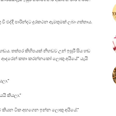
 වී එද්දී පාරින්දට දුරකථන ඇමතුමක් ලබා ගත්තාය.
කටහඬය. තත්පර කිහිපයක් නිහඩව උන් ඉසුරී සිය හඬ
ේ ආදරෙන් කතා කරන්නකෝ ලොකු අයියේ” යැයි
යලා.”
යයි කියලා.”
මේ කියන ටික අහගෙන ඉන්න ලොකු අයියේ.”