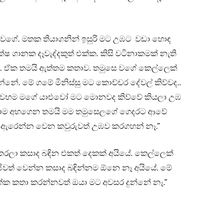
ා වගේ. මතක තියාගනින් ඉසුරි මට උඹට වඩා හොඳ
ෂ ගානක දෑවැද්දකුත් එක්ක. කිසි වටිනාකමක් නැති
. ඒක තමයි ඇත්තම කතාව. තමුසෙ වගේ කෙල්ලෙක්
නේ. මේ ගමේ මිනිස්සු මට කොච්චර දේවල් කිව්වද..
ිව්වහම මගේ යාළුවෝ මට මොනවද කිව්වේ කියලා උඹ
්කොම අහගෙන තමයි මම තමුසෙලගේ ගෙදරට ආවේ
ං ඇරෙන්න වෙන කවුරුවත් උඹව කරගහන් නෑ.”
කරලා කසාද බඳින එකත් දෙකක් අයියේ. කෙල්ලෙක්
ණා. ජීවත් වෙන්න කසාද බඳින්නම ඕනෙ නෑ අයියේ. මේ
එක්ක කතා කරන්නවත් ඔයා මට අවසර දුන්නේ නෑ.”