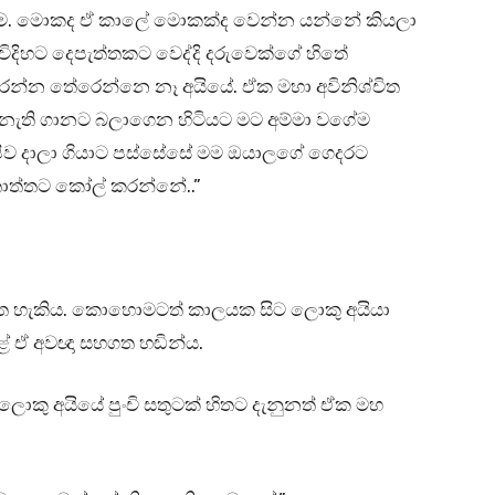
 මම. මොකද ඒ කාලේ මොකක්ද වෙන්න යන්නේ කියලා
විදිහට දෙපැත්තකට වෙද්දි දරුවෙක්ගේ හිතේ
රන්න තේරෙන්නෙ නෑ අයියේ. ඒක මහා අවිනිශ්චිත
ෙ නැති ගානට බලාගෙන හිටියට මට අම්මා වගේම
පිව දාලා ගියාට පස්සේසේ මම ඔයාලගේ ගෙදරට
ාත්තට කෝල් කරන්නේ..”
ාගත හැකිය. කොහොමටත් කාලයක සිට ලොකු අයියා
ේ ඒ අවඥා සහගත හඬින්ය.
ලොකු අයියේ පුංචි සතුටක් හිතට දැනුනත් ඒක මහ