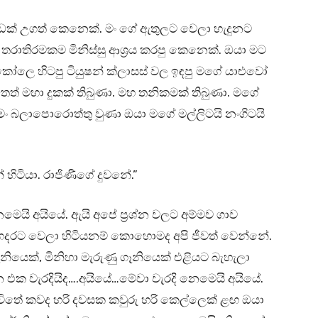
ක් උගත් කෙනෙක්. මං ගේ ඇතුලට වෙලා හැදුනට
රාතිරමකම මිනිස්සු ආශ්‍රය කරපු කෙනෙක්. ඔයා මට
කෝලෙ හිටපු ටියුෂන් ක්ලාසස් වල ඉඳපු මගේ යාළුවෝ
ිතෙත් මහා දුකක් තිබුණා. මහ තනිකමක් තිබුණා. මගේ
මං බලාපොරොත්තු වුණා ඔයා මගේ මල්ලිටයි නංගිටයි
හිටියා. රාජිණීගේ දුවනේ.”
ෙයි අයියේ. ඇයි අපේ ප්‍රශ්න වලට අම්මව ගාව
 ගෙදරට වෙලා හිටියනම් කොහොමද අපි ජීවත් වෙන්නේ.
ගෑනියෙක්, මිනිහා මැරුණු ගෑනියෙක් එළියට බැහැලා
න එක වැරදියිද….අයියේ…මේවා වැරදි නෙමෙයි අයියේ.
ජීවිතේ කවද හරි දවසක කවුරු හරි කෙල්ලෙක් ළඟ ඔයා