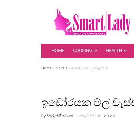
SmartLady
HOME
COOKING
HEALTH
Home
Novels
ඉඩෝරයක මල් වැස්සක්
ඉඩෝරයක මල් වැස්ස
By
දිල්රුක්ෂි ගමගේ
දෙසැම්බර් 2, 2025