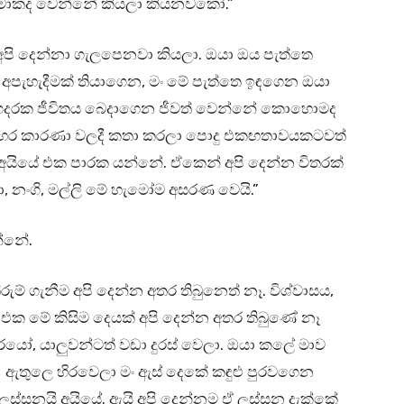
යි මොකද වෙන්නේ කියලා කියනවකෝ.”
අපි දෙන්නා ගැලපෙනවා කියලා. ඔයා ඔය පැත්තෙ
අපැහැදීමක් තියාගෙන, මං මේ පැත්තෙ ඉඳගෙන ඔයා
 ගෙදරක ජීවිතය බෙදාගෙන ජීවත් වෙන්නේ කොහොමද
මහර කාරණා වලදී කතා කරලා පොදු එකඟතාවයකටවත්
අයියේ එක පාරක යන්නේ. ඒකෙන් අපි දෙන්න විතරක්
ා, නංගි, මල්ලි මේ හැමෝම අසරණ වෙයි.”
න්නේ.
් ගැනීම අපි දෙන්න අතර තිබුනෙත් නෑ. විශ්වාසය,
එක මේ කිසිම දෙයක් අපි දෙන්න අතර තිබුණේ නෑ
රයෝ, යාලුවන්ටත් වඩා දුරස් වෙලා. ඔයා කලේ මාව
ුව ඇතුලෙ හිරවෙලා මං ඇස් දෙකේ කඳුළු පුරවගෙන
ස්සනයි අයියේ. ඇයි අපි දෙන්නම ඒ ලස්සන දැක්කේ