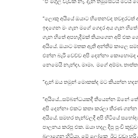
“ඒ මගුල් වැඩක් නෑ. දැන් තමුසෙටයි මට
“ලොකු අයියේ ඔයාට හිතෙනවද තවදුරටත් 
ඉඳගෙන මං ගැන මගේ ගෙදර අය ගැන හිතේ 
ගැන හිතේ අපහැදීමක් තියාගෙන අපි එක
අයියේ. ඔයාට මතක ඇති අන්තිම කාලෙ ස
එන්න බැරි වෙච්ච අපි දෙන්නා කොහොමද 
නෙමෙයි නැන්දා, මාමා, මගේ අම්මා, තාත්ත
“දැන් ඔය තමුන් මොකක්ද මට කියන්න හද
“අයියේ…සම්බන්ධයකදී තියෙන්න ඕනේ තේරුම
අපි දෙන්නා එකට කතා කරලා තීරණ ගන්න 
අයියේ. සමහර තැන්වලදී අපි හිටියේ සහෝද
පාලනය කරපු එක. ඔයා හදල දීපු පුංචි කූඩ
බලාගෙන හිටියා. මේ ලෝකෙ ඊට වඩා හරි ල