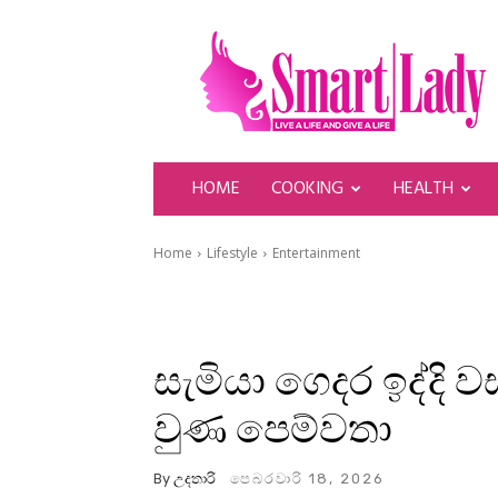
SmartLady
HOME
COOKING
HEALTH
Home
Lifestyle
Entertainment
සැමියා ගෙදර ඉද්දි 
වුණ පෙම්වතා
By
උදතාරි
පෙබරවාරි 18, 2026