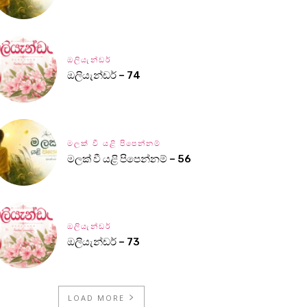
ඔලියැන්ඩර්
ඔලියැන්ඩර් – 74
මලක් වී යළි පිපෙන්නම්
මලක් වී යළි පිපෙන්නම් – 56
ඔලියැන්ඩර්
ඔලියැන්ඩර් – 73
LOAD MORE