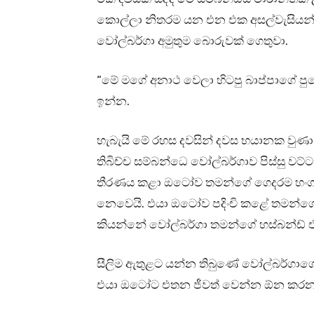
කොල්ලා නිතරම යන එන එක අසල්වැසියන
වෝල්බර්ගා අමුතුම බොරුවක් ගෙතුවා.
“මේ මගේ අනාථ වෙලා හිටපු බාප්පාගේ ප
ඉන්න.
හැබැයි මේ රහස දවසින් දවස භයානක වුණා.
තිබිච්ච සම්බන්ධෙ වෝල්බර්ගාව පිස්සු වට
තීරණය කළා ඔටෝව තමන්ගේ ගෙදරම හංගගන්
නෙවෙයි. එයා ඔටෝව පදිංචි කළේ තමන්ගේ 
කියන්නේ වෝල්බර්ගා තමන්ගේ හස්බන්ඩ් එක
සීලිම ඇතුළට යන්න තිබුණේ වෝල්බර්ගාගේ අ
එයා ඔටෝට එතන ජීවත් වෙන්න ඕන කරන 