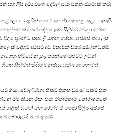
ත් සහ ලිපි ද්‍රව්‍ය වගේ දේවල් එයා එතන ස්ටොක් කරා.
ම පල්ලෙහාට ඇවිත් ගෙදර දොරේ වැඩපළ කළා. හැබැයි
ේ හොල්මනක් වගේ සද්ද නැතුව සීලිමට වෙලා ඉන්න.
ිද්‍යා ප්‍රබන්ධ කතා ලියන්න ගත්තා. පස්සේ කාලෙක
හලෙක් විදිහට දවසට අට වතාවක් විතර සම්බන්ධකම්
ක් දැනගෙන හිටියේ නැහැ. තමන්ගේ ඔළුවට උඩින්
ා හීනෙකින්වත් කිසිම මනුස්සයෙක් කොහොමත්
ිංචියට ගියා. වෝල්බර්ගා ඒකට එකඟ වුණේ එකම එක
න්නේ මම කියන එක. එයා හිතාමතාම තෝරාගත්තේ
න්නත් කලින් ඔටෝ හොරෙන්ම ඒ ගෙදර සීලිම අස්සේ
ක් මේ බොරුව දිගටම ඇදුණා.