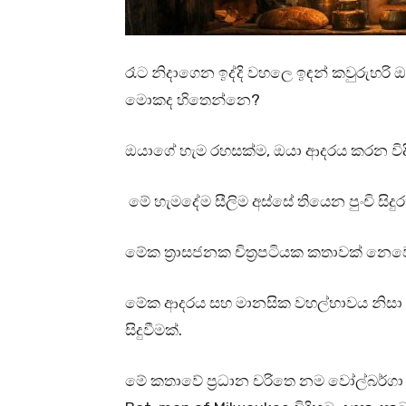
රෑට නිදාගෙන ඉද්දි වහලෙ ඉඳන් කවුරුහරි
මොකද හිතෙන්නෙ?
ඔයාගේ හැම රහසක්ම, ඔයා ආදරය කරන විදිහ
මේ හැමදේම සීලිම අස්සේ තියෙන පුංචි සි
මේක ත්‍රාසජනක චිත්‍රපටියක කතාවක් නෙව
මේක ආදරය සහ මානසික වහල්භාවය නිසා ස
සිදුවීමක්.
මේ කතාවේ ප්‍රධාන චරිතෙ නම වෝල්බර්ගා ඔ