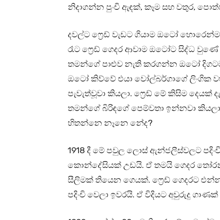
නිදාගන්න පුංචි ඇඳක්, කෑම සහ වතුර, පොත්ප
දවල්ට ෆ්‍රෙඩ් වැඩට ගියාම ඔටෝ හොරෙන්
රෑට ෆ්‍රෙඩ් ගෙදර ආවාම ඔටෝට සිද්ධ වුණ
තමන්ගේ පාළුව නැති කරගන්න ඔටෝ දිගටම ව
ඔටෝ කිව්වේ එයා වෝල්බර්ගාගේ ලිංගික ව
පැවැත්වූවා කියලා. ෆ්‍රෙඩ් මේ කිසිම දෙය
තමන්ගේ බිරිඳගේ පෙම්වතා ඉන්නවා කියල
හිතන්නෙ නෑනෙ නේද?
1918 දී මේ පවුල ලොස් ඇන්ජලීස්වලට පද
කොන්දේසියක් උඩයි. ඒ තමයි ගෙදර තෝර
සීලිමක් තියෙන ගෙයක්. ෆ්‍රෙඩ් ගෙදරට එ
පදිංචි වෙලා ඉවරයි. ඒ විදියට අවුරුදු ගාණ