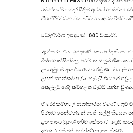
Bat-man of Milwaukee විදිහට. දශකයකට
තමන්ගේම ගෙදර සීලිම අස්සේ පෙම්වතෙක
හිත හිරිවට්ටන එක අපිට හොඳටම විශ්වාසයි
වෝල්බර්ගා ඉපදුණේ 1880 වසරේදී.
ඇත්තටම එයා ඉපදුණේ කොහේද කියන එක ප
විස්කොන්සින්වල, ජර්මානු සංක්‍රමණිකයන්
ළඟ අමුතුම ආකර්ෂණයක් තිබුණා. ඕනෑම
උපන් හපන්කම් පෑවා. හැබැයි එයාගේ පවුල හරි
කෙල්ලට රෙදි කම්හලක වැඩට යන්න වුණා.
ඒ රෙදි කම්හලේ අයිතිකාරයා වුණේ ෆ්‍රෙඩ් විලි
පිටතට පෙන්වන්නේ නැති, සල්ලි තියෙන මන
ළඟ නතර වුණේ හරිම ඉක්මනට. ෆ්‍රෙඩ් කවදා
දඟකාර ගතියක් වෝල්බර්ගා ළඟ තිබුණා.