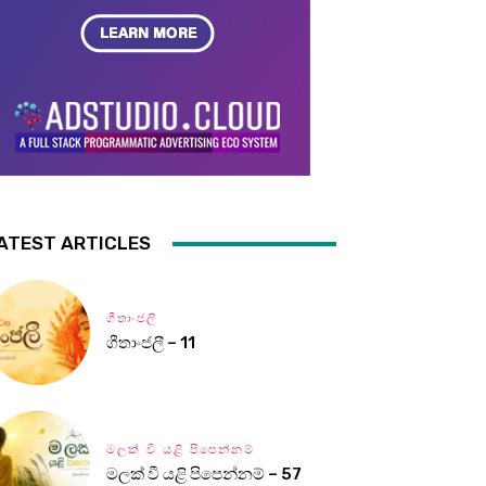
ATEST ARTICLES
ගීතාංජලී
ගීතාංජලී – 11
මලක් වී යළි පිපෙන්නම්
මලක් වී යළි පිපෙන්නම් – 57