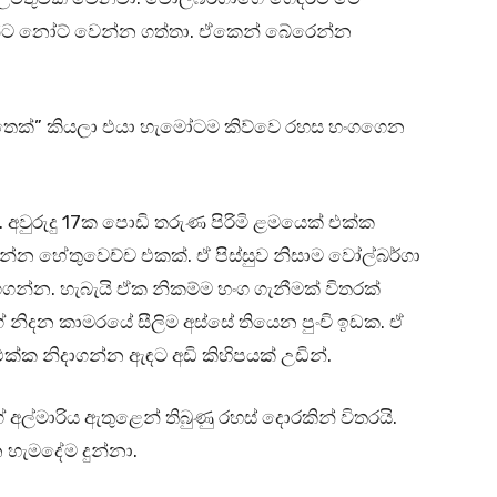
්ට නෝට් වෙන්න ගත්තා. ඒකෙන් බේරෙන්න
ුතෙක්” කියලා එයා හැමෝටම කිව්වෙ රහස හංගගෙන
 අවුරුදු 17ක පොඩි තරුණ පිරිමි ළමයෙක් එක්ක
්ටන්න හේතුවෙච්ච එකක්. ඒ පිස්සුව නිසාම වෝල්බර්ගා
න. හැබැයි ඒක නිකම්ම හංග ගැනීමක් විතරක්
නිදන කාමරයේ සීලිම අස්සේ තියෙන පුංචි ඉඩක. ඒ
්ක නිදාගන්න ඇඳට අඩි කිහිපයක් උඩින්.
ල්මාරිය ඇතුළෙන් තිබුණු රහස් දොරකින් විතරයි.
හැමදේම දුන්නා.