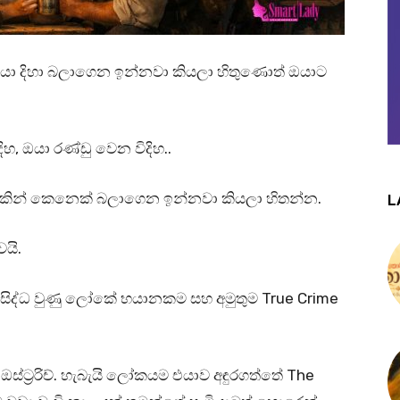
 ඔයා දිහා බලාගෙන ඉන්නවා කියලා හිතුණොත් ඔයාට
, ඔයා රණ්ඩු වෙන විදිහ..
දුරකින් කෙනෙක් බලාගෙන ඉන්නවා කියලා හිතන්න.
L
ෙයි.
ිද්ධ වුණු ලෝකේ භයානකම සහ අමුතුම True Crime
ස්ට්‍රරිච්. හැබැයි ලෝකයම එයාව අඳුරගත්තේ The