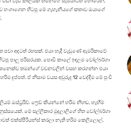
 වඩා වැඩි කාලයක් තමන්ගේ සැමියාටත් හොරෙන්,
්ව හංගාගෙන හිටපු මේ ගැහැනියගේ කතාව ඔයාගේ
.
වා අදටත් රහසක්. එයා හැදී වැඩුණේ ඇමරිකාවේ
 හිටපු පාලු පරිසරයක. පොඩි කාලේ ඉඳලම වෝල්බර්ගා
 කෙනෙක්ව තමන්ගේ වචනවලින් වසඟ කරගන්න එයා
ම දුප්පත්. ඒ නිසාම වයස අවුරුදු 12 වෙද්දීම මේ පුංචි
යම් ඔස්ට්‍රරිච්. ෆ්‍රෙඩ් කියන්නේ හරිම නිහඬ, හැඟීම්
ුස්සයෙක්. මේ සල්ලිකාර මුදලාලිගේ හිත වෝල්බර්ගා
වත් එක්ස්පීරියන්ස් කරලා නැති හරිම කෙලිලොල්,