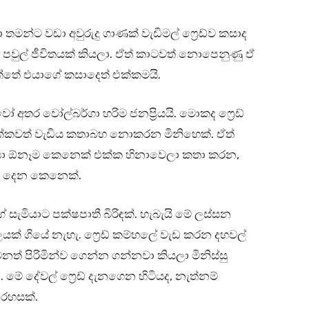
 තමන්ට වඩා අවුරුදු ගාණක් වැඩිමල් ෆ්‍රෙඩ්ව කසාද
 පවුල් ජීවිතයක් කියලා. ඒත් කාටවත් නොපෙනුණු ඒ
්තේ එයාගේ කසාදෙත් එක්කමයි.
ෝ අතර වෝල්බර්ගා හරිම ජනප්‍රියයි. මොකද ෆ්‍රෙඩ්
 එක්කවත් වැඩිය කතාබහ නොකරන මිනිහෙක්. ඒත්
 එයා ඕනෑම කෙනෙක් එක්ක හිනාවෙලා කතා කරන,
ඳලා දෙන කෙනෙක්.
ේ සැමියාට පක්ෂපාතී බිරිඳක්. හැබැයි මේ ලස්සන
ලයක් ගියේ නැහැ. ෆ්‍රෙඩ් කම්හලේ වැඩ කරන දහවල්
් පිරිමින්ව ගෙන්න ගන්නවා කියලා මිනිස්සු
මේ දේවල් ෆ්‍රෙඩ් දැනගෙන හිටියද, නැත්නම්
 රහසක්.