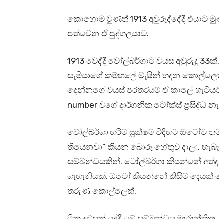
කොහොම වුණත් 1913 අවුරුද්දේදී එයාට
පත්වෙන ඒ පුද්ගලයාව.
1913 වෙද්දී වෝල්බර්ගාට වයස අවුරුදු 3
සැමියාගේ කම්හලේ මැෂින් හදන කොල්ලෙක්
දෙන්නගේ වයස් පරතරයම ඒ කාලේ හැටියට ල
number වගේ දාර්ශනික ටෝක්ස් ප්‍රසිද්ධ නැ
වෝල්බර්ගා හරිම සූක්ෂම විදිහට ඔටෝව 
තියෙනවා” කියන බොරු හේතුව දාලා. හැබ
සම්බන්ධයකින්. වෝල්බර්ගා කියන්නේ අත්
ගැහැනියක්. ඔටෝ කියන්නේ කිසිම දෙයක්
තරුණ කොල්ලෙක්.
ටික දවසක් යද්දී මේ සම්බන්ධය මාරාන්ත