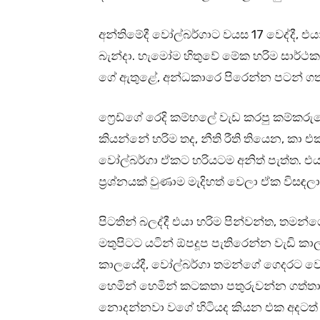
අන්තිමේදී වෝල්බර්ගාට වයස 17 වෙද්දී, එයා
බැන්දා. හැමෝම හිතුවේ මේක හරිම සාර්ථක
ගේ ඇතුළේ, අන්ධකාරෙ පිරෙන්න පටන් ගත
ෆ්‍රෙඩ්ගේ රෙදි කම්හලේ වැඩ කරපු කම්කරුව
කියන්නේ හරිම තද, නීති රීති තියෙන, කා
වෝල්බර්ගා ඒකට හරියටම අනිත් පැත්ත.
ප්‍රශ්නයක් වුණාම මැදිහත් වෙලා ඒක විස
පිටතින් බලද්දී එයා හරිම පින්වන්ත, තමන්ග
මතුපිටට යටින් ඕපදූප පැතිරෙන්න වැඩි කා
කාලයේදී, වෝල්බර්ගා තමන්ගේ ගෙදරට වෙනත
හෙමින් හෙමින් කටකතා පතුරුවන්න ගත්තා. 
නොදන්නවා වගේ හිටියද කියන එක අදටත්