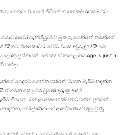
 මුණගැහෙනවා එයාගේ ජීවිතේ භයානකම රහස බවට
3ක්. එයාට ඔටෝ සැන්හියුබර්ව මුණගැහෙන්නේ තමන්ගේ
 විදිහට. එතකොට ඔටෝට වයස අවුරුදු 17යි! මේ
ොකු ප්‍රශ්නයක්. මොකද ඒ කාලෙ ඔය Age is just a
ති හන්දා.
තමන්ගේ ගෙදරට ගෙන්න ගත්තේ “මහන මැෂිම හදන්න
ැයි ඒ ගමන කෙළවර වුණේ දරුණු ආදර
දැකීම් තියෙන, ඕනෑම කෙනෙක්ව නටවන්න පුළුවන්
 නොදන්න, වෝල්බර්ගාගේ ආකර්ෂණයට අහු වුණු
ික උමතුවක් වෙනවා. වෝල්බර්ගාගේ ගෙදරට මේ