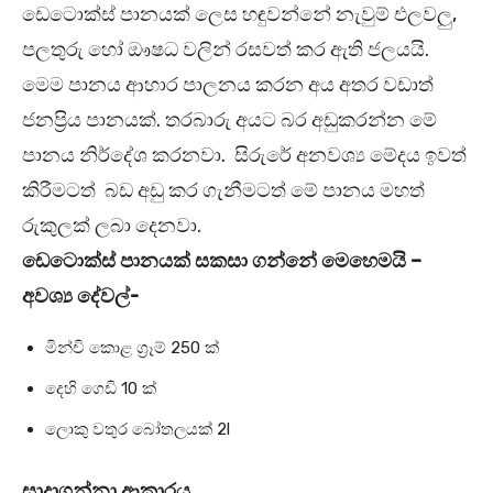
ඩෙටොක්ස් පානයක් ලෙස හඳුවන්නේ නැවුම් එලවලු,
පලතුරු හෝ ⁣ඖෂධ වලින් රසවත් කර ඇති ජලයයි.
මෙම පානය ආහාර පාලනය කරන අය අතර වඩාත්
ජනප්‍රිය පානයක්. තරබාරු අයට බර අඩුකරන්න මේ
පානය නිර්දේශ කරනවා. සිරුරේ අනවශ්‍ය මේදය ඉවත්
කිරීමටත් බඩ අඩු කර ගැනීමටත් මේ පානය මහත්
රුකුලක් ලබා දෙනවා.
ඩෙටොක්ස් පානයක් සකසා ගන්නේ මෙහෙමයි –
අවශ්‍ය දේවල්-
මින්චි කොළ ග‍්‍රෑම් 250 ක්
දෙහි ගෙඩි 10 ක්
ලොකු වතුර බෝතලයක් 2l
සාදාගන්නා ආකාරය.