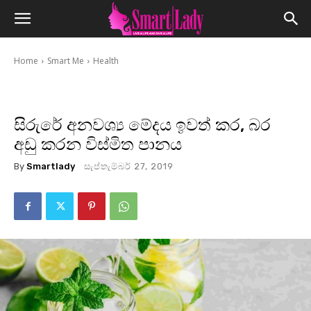
Home
Smart Me
Health
සිරුරේ අනවශ්‍ය මේදය ඉවත් කර, බර
අඩු කරන විස්මිත පානය
By
Smartlady
සැප්තැම්බර් 27, 2019