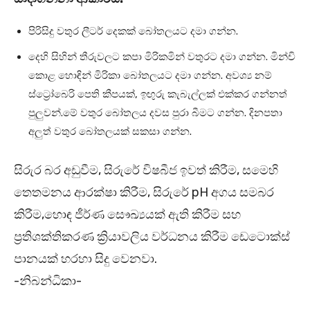
පිරිසිදු වතුර ලීටර් දෙකක් බෝතලයට දමා ගන්න.
දෙහි සිහින් තීරුවලට කපා මිරිකමින් වතුරට දමා ගන්න. මින්චි
කොළ හොඳින් මිරිකා බෝතලයට දමා ගන්න. අවශ්‍ය නම්
ස්ට්‍රෝබෙරි පෙති කීපයක්, ඉඟුරු කැබැල්ලක් එක්කර ගන්නත්
පුලුවන්.මේ වතුර බෝතලය දවස පුරා බීමට ගන්න. දිනපතා
අලුත් වතුර බෝතලයක් සකසා ගන්න.
සිරුර බර අඩුවීම, සිරුරේ විෂබීජ ඉවත් කිරීම, සමෙහි
තෙතමනය ආරක්ෂා කිරීම, සිරුරේ pH අගය සමබර
කිරීම,හොඳ ජීර්ණ සෞඛ්‍යයක් ඇති කිරීම සහ
ප්‍රතිශක්තිකරණ ක්‍රියාවලිය වර්ධනය කිරීම ඩෙටොක්ස්
පානයක් හරහා සිදු වෙනවා.
-නිබන්ධිකා-