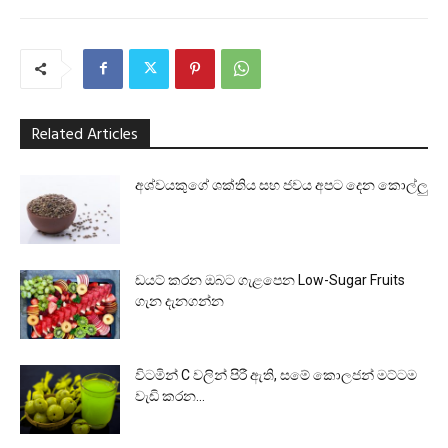
Related Articles
අශ්වයකුගේ ශක්තිය සහ ජවය අපට දෙන කොල්ලු
ඩයට් කරන ඔබට ගැළපෙන Low-Sugar Fruits
ගැන දැනගන්න
විටමින් C වලින් පිරී ඇති, සමේ කොලජන් මට්ටම
වැඩි කරන...