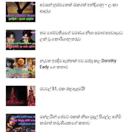
අවසන් හුස්මතෙක් රැකගත් ඉන්දියානු – ලංකා
ආදරය
තම පෙම්වතියගේ මරණය නිසා සමාජ අපවාදයට
ලක් වූ කොරියානු තරුව
නැවත ඉපදීම ඇත්තක් බව ඔප්පු කල Dorothy
Eady ගෙ කතාව
රටවල් 51, එක රතු ඇඳුමයි!
ඔන්ලයින් පේමට් එකක් නිසා මුදල් සියල්ල අහිමි
කරගත් තරුණියකගේ කතාව