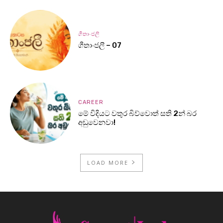
ගීතාංජලී
ගීතාංජලී – 07
CAREER
මේ විදියට වතුර බිව්වොත් සති 2න් බර
අඩුවෙනවා!
LOAD MORE