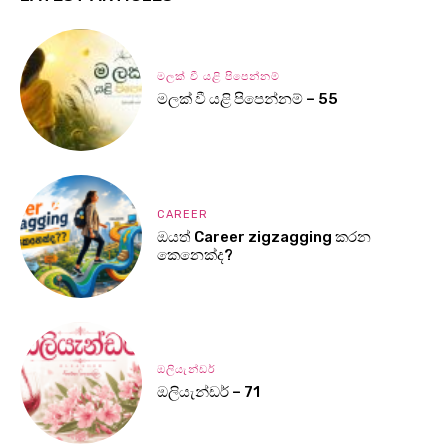
මලක් වී යළි පිපෙන්නම්
මලක් වී යළි පිපෙන්නම් – 55
CAREER
ඔයත් Career zigzagging කරන
කෙනෙක්ද?
ඔලියැන්ඩර්
ඔලියැන්ඩර් – 71