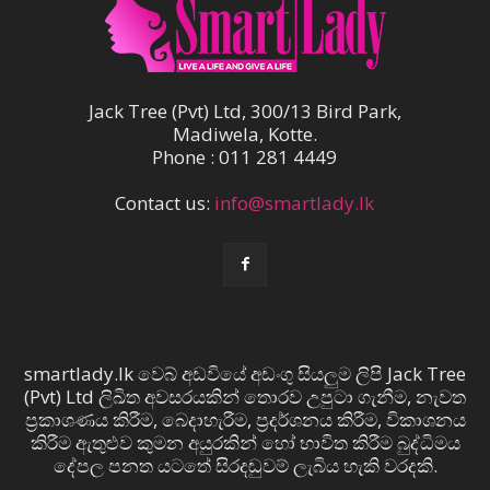
Jack Tree (Pvt) Ltd, 300/13 Bird Park,
Madiwela, Kotte.
Phone : 011 281 4449
Contact us:
info@smartlady.lk
smartlady.lk වෙබ් අඩවියේ අඩංගු සියලුම ලිපි Jack Tree
(Pvt) Ltd ලිඛිත අවසරයකින් තොරව උපුටා ගැනීම, නැවත
ප්‍රකාශණය කිරීම, බෙදාහැරීම, ප්‍රදර්ශනය කිරීම, විකාශනය
කිරීම ඇතුළුව කුමන අයුරකින් හෝ භාවිත කිරීම බුද්ධිමය
දේපල පනත යටතේ සිරදඬුවම් ලැබිය හැකි වරදකි.