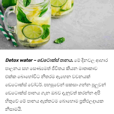
Detox water – ඩෙටොක්ස් පානය.
මේ දිනවල ආහාර
පාලනය සහ සෞඛ්‍යමත් ජීවිතය කියන මාතෘකාව
එක්ක බොහෝවිට නිතරම ඇහෙන වචනයක්
ඩෙටොක්ස් වෝටර්. පහසුවෙන් සකසා ගන්න පුලුවන්
ඩෙටොක්ස් පානය ගැන ඔබව දැනුවත් කරන්න අපි
හිතුවේ මේ පානය ඇත්තටම බොහොම ප්‍රතිඵලදායක
නිසාමයි.