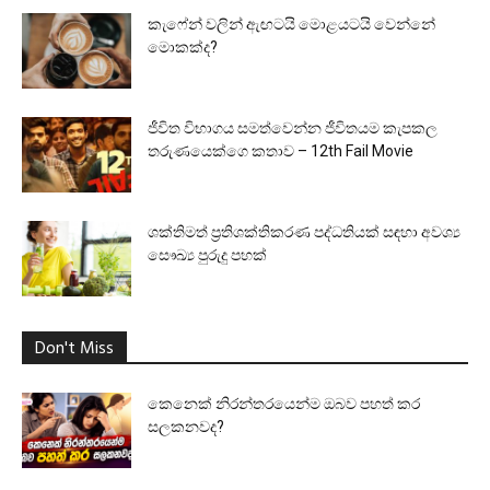
කැෆේන් වලින් ඇඟටයි මොළයටයි වෙන්නේ
මොකක්ද?
ජීවිත විභාගය සමත්වෙන්න ජීවිතයම කැපකල
තරුණයෙක්ගෙ කතාව – 12th Fail Movie
ශක්තිමත් ප්‍රතිශක්තිකරණ පද්ධතියක් සඳහා අවශ්‍ය
සෞඛ්‍ය පුරුදු පහක්
Don't Miss
කෙනෙක් නිරන්තරයෙන්ම ඔබව පහත් කර
සලකනවද?