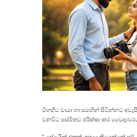
විහඟිට චායා හා සමඟින් සිටින්නට අවැස
වනවිට සස්මිතව පරික්ෂා කර වෛද්‍යවරය
” සේලයින් එකක් ගහලා තියෙන්නේ සර්..