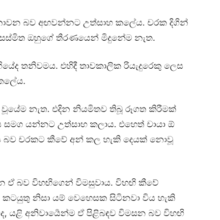
නොවන බව අඟවන්නට උත්සාහ කලේය. චරක දිගින්
 සස්මිත ඔහුගේ තීරණයෙන් මිදුනේම නැත.
ගියේද තනිවමය. එහිදී තාවකාලික රියැදුරෙකු ලෙස
 කලේය.
 වූයේම නැත. එදින නියමිතව තිබූ රූගත කිරීමක්
ඇය සමග යන්නට උත්සාහ කලාය. එහෙත් චායා ඕ
ගිය බව චරකට කීවේ අන් කල හැකි දෙයක් නොවූ
 ඒ බව විහඟිගෙන් විමසුවාය. විහඟි කීවේ
කටයුතු නිසා යම් වෙහෙසක සිටිනවා විය හැකි
, යළි අනිවාර්‍යෙන්ම ඒ පිළිබඳව විමසන බව විහඟි