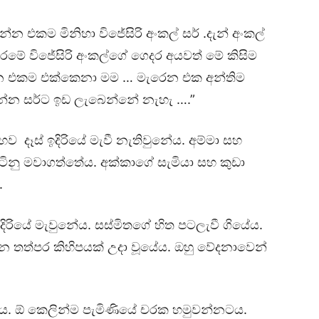
න එකම මිනිහා විජේසිරි අංකල් සර් .දැන් අංකල්
රමේ විජේසිරි අංකල්ගේ ගෙදර අයවත් මේ කිසිම
්න එකම එක්කෙනා මම … මැරෙන එක අන්තිම
ගන්න සර්ට ඉඩ ලැබෙන්නේ නැහැ ….”
හව දෑස් ඉදිරියේ මැවී නැතිවුනේය. අම්මා සහ
ිටිනු මවාගත්තේය. අක්කාගේ සැමියා සහ කුඩා
.
ිරියේ මැවුනේය. සස්මිතගේ හිත පටලැවී ගියේය.
 තත්පර කිහිපයක් උදා වූයේය. ඔහු වේදනාවෙන්
මණය. ඕ කෙලින්ම පැමිණියේ චරක හමුවන්නටය.