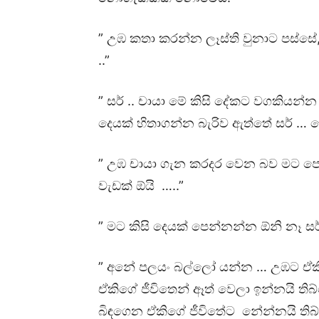
” උඹ කතා කරන්න ලෑස්ති වුනාට පස්සේ
..”
” සර් .. චායා මේ කිසි දේකට වගකියන්
දෙයක් හිතාගන්න බැරිව ඇත්තේ සර් … 
” උඹ චායා ගැන කරදර වෙන බව මට පෙ
වැඩක් ඕයි …..”
” මට කිසි දෙයක් පෙන්නන්න ඕනි නෑ සර්
” අනේ පලයං බල්ලෝ යන්න … උඹට ඒකි 
ඒකිගේ ජීවිතෙන් ඈත් වෙලා ඉන්නයි ති
බිඳගෙන ඒකිගේ ජීවිතේට නේන්නයි තිබ