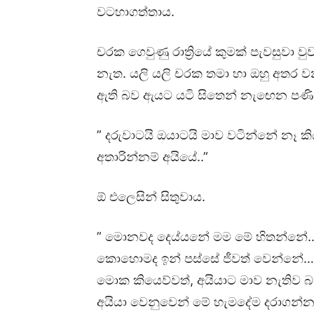
වටහාගත්තාය.
චරක ගෙවුණු රාත්‍රියේ කුමක් පැවසුවා වු
නැත. යලි යලි චරක තමා හා ඔහු අතර වන
ඇති බව ඇයට යටි සිතෙන් නැඟෙන පණිව
” දරුවාටයි ඔයාටයි මාව වටින්නේ නෑ 
අතාරින්නම් අයියේ..”
ඕ එලෙසින් සිතුවාය.
” මොනවද දෙය්යනේ මම මේ හිතන්නේ…
කොහොමද ඉන් පස්සේ ජීවත් වෙන්නේ…. 
මොක කියෙව්වත්, අයියාට මාව නැතිව බ
අයියා වෙනුවෙන් මේ හැමදේම දරාගන