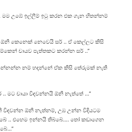
, මම උඹේ ඉල්ලීම් ඉටු කරන එක ගැන හිතන්නම්
න ඕනි කෙනෙක් නෙවෙයි සර් .. ඒ කෙල්ලට කිසි
මේකෙන් චායව පැත්තකට කරන්න සර් ..”
න්නන්න නම් හදන්නේ ඒක කිසි තේරුමක් නැති
 .. මට චායා විඳවන්නයි ඕනි නැත්තේ …”
විඳවන්න ඕනි නැත්නම්, උඹ උන්න විදියටම
බ්බේ .. එහෙම ඉන්නයි තිබ්බේ…. තෝ කඩාගෙන
්බේ…”