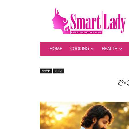
SmartLady
HOME
COOKING
HEALTH
Novels
අංගාර
අං