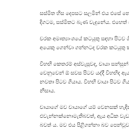
සස්මිත හිස දෙපසට සලමින් එය එසේ 
දිගටම, සස්මිතට බැණ වැදුනේය. එහෙත්
චරක අමාත්‍යාංශයේ කටයුතු සඳහා පිටව 
අයෙකු ගෙන්වා ගන්නටද චරක කටයුතු
විහඟි කෙතරම් අස්වැසූවද, චායා සන්සුන්
වෙනුවෙන් ඕ සවස පිටව යද්දී විහඟිද 
නවතා පිටව ගියාය. විහඟි චායා පිටව 
නිසාය.
චායාගේ මව චායාගේ යම් වෙනසක් හැඳින
එවැන්නක්නොමැතිබවත්, ඇය අධික වැඩ 
බවත් ය. මව එය පිළිගන්නා බව පෙන්වූවද