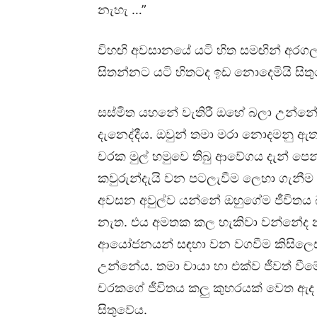
නැහැ …”
විහඟි අවසානයේ යටි හිත සමඟින් අරගල
සිතන්නට යටි හිතටද ඉඩ නොදෙමියි සිතුවේ
සස්මිත යහනේ වැතිරී ඔහේ බලා උන්න
දැනෙද්දීය. ඔවුන් තමා මරා නොදමනු ඇත
චරක මුල් හමුවෙ තිබු ආවේගය දැන් පෙ
කවුරුන්දැයි වන පටලැවීම ලෙහා ගැනීම 
අවසන අවුල්ව යන්නේ ඔහුගේම ජීවිතය බ
නැත. එය අමතක කල හැකිවා වන්නේද නැත
ආයෝජනයන් සඳහා වන වගවීම කිසිලෙසක
උන්නේය. තමා චායා හා එක්ව ජීවත් වීමේ 
චරකගේ ජීවිතය කලු කුහරයක් වෙත ඇද ද
සිතුවේය.