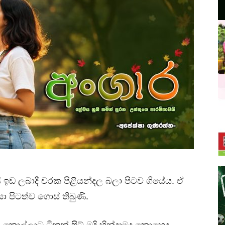
ි ඉඩ ලබාදී චරක පිළියන්දල බලා පිටව ගියේය. ඒ
ා පිටත්ව ගොස් තිබුණි.
 කොල්ලාට ටිකක් ෆිට් මදි හින්දාමද කොහෙද,