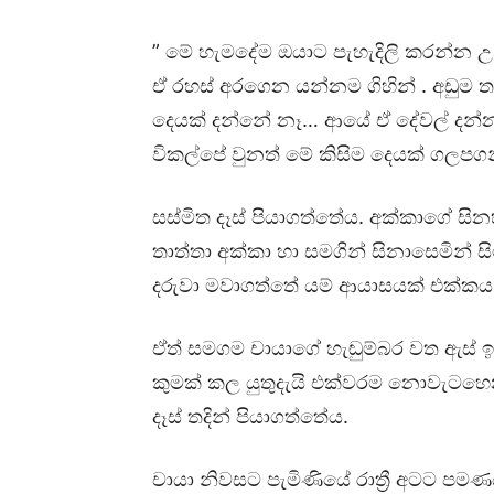
” මේ හැමදේම ඔයාට පැහැදිලි කරන්න උන්
ඒ රහස් අරගෙන යන්නම ගිහින් . අඩුම ත
දෙයක් දන්නේ නෑ… ආයේ ඒ දේවල් දන
විකල්පේ වුනත් මේ කිසිම දෙයක් ගලප
සස්මිත දෑස් පියාගත්තේය. අක්කාගේ සින
තාත්තා අක්කා හා සමගින් සිනාසෙමින් ස
දරුවා මවාගත්තේ යම් ආයාසයක් එක්කය
ඒත් සමගම චායාගේ හැඬුම්බර වත ඇස් ඉද
කුමක් කල යුතුදැයි එක්වරම නොවැටහෙන
දෑස් තදින් පියාගත්තේය.
චායා නිවසට පැමිණියේ රාත්‍රී අටට ප