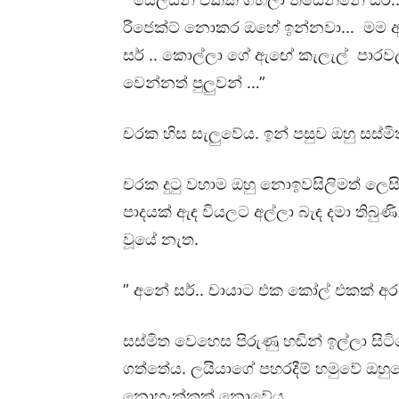
රිජෙක්ට් නොකර ඔහේ ඉන්නවා… මම ඇඳ
සර් .. කොල්ලා ගේ ඇඟේ කැලැල් පාරවල
වෙන්නත් පුලුවන් …”
චරක හිස සැලුවේය. ඉන් පසුව ඔහු සස්
චරක දුටු වහාම ඔහු නොඉවසිලිමත් ලෙස
පාදයක් ඇඳ වියලට අල්ලා බැඳ දමා තිබුණ
වූයේ නැත.
” අනේ සර්.. චායාට එක කෝල් එකක් අරන
සස්මිත වෙහෙස පිරුණු හඬින් ඉල්ලා සිට
ගත්තේය. ලයියාගේ පහරදීම් හමුවේ ඔහු
නොහැක්කක් නොවේය.