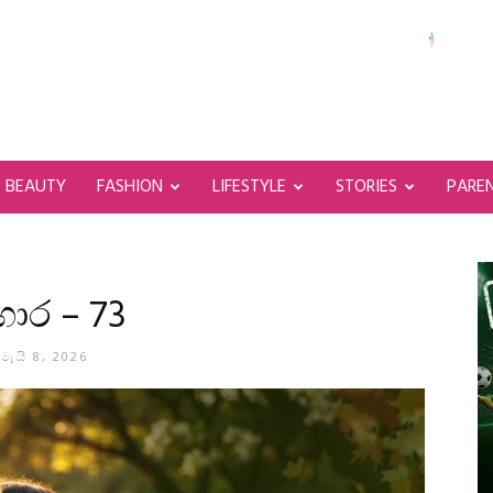
BEAUTY
FASHION
LIFESTYLE
STORIES
PARE
ගාර – 73
මැයි 8, 2026