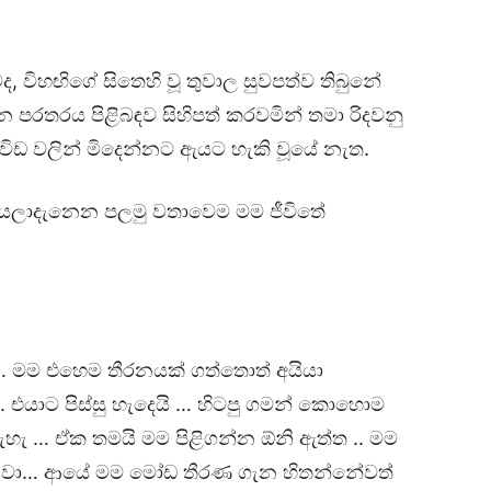
වද, විහඟිගේ සිතෙහි වූ තුවාල සුවපත්ව තිබුනේ
 පරතරය පිළිබඳව සිහිපත් කරවමින් තමා රිදවනු
ිඩ වලින් මිදෙන්නට ඇයට හැකි වූයේ නැත.
කියලාදැනෙන පලමු වතාවෙම මම ජීවිතේ
 මම එහෙම තීරනයක් ගත්තොත් අයියා
එයාට පිස්සු හැදෙයි … හිටපු ගමන් කොහොම
ැහැ … ඒක තමයි මම පිළිගන්න ඕනි ඇත්ත .. මම
්නවා… ආයේ මම මෝඩ තීරණ ගැන හිතන්නේවත්