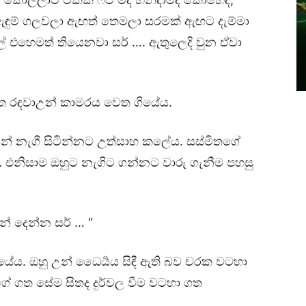
ුම් ගලවලා ඇඟත් තෙමලා සරමක් ඇඟට දැම්මා
් එහෙමත් තියෙනවා සර් …. ඇතුලෙදි වුන ඒවා
මිත රඳවාඋන් කාමරය වෙත ගියේය.
ින් නැගී සිටින්නට උත්සාහ කලේය. සස්මිතගේ
ි. එනිසාම ඔහුට නැගිට ගන්නට වාරු ගැනීම පහසු
් දෙන්න සර් … “
ියේය. ඔහු උන් ධෛර්‍යය සිඳී ඇති බව චරක වටහා
ගේ ගත සේම සිතද දුර්වල වීම වටහා ගත