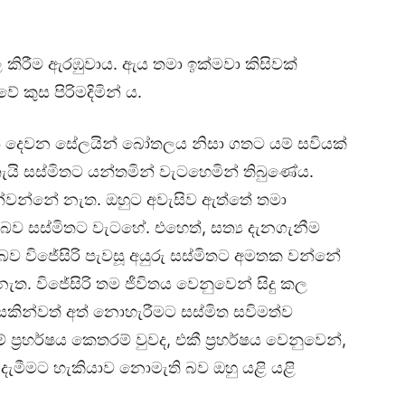
 කිරීම ඇරඹුවාය. ඇය තමා ඉක්මවා කිසිවක්
 කුස පිරිමදිමින් ය.
ේ දෙවන සේලයින් බෝතලය නිසා ගතට යම් සවියක්
ැයි සස්මිතට යන්තමින් වැටහෙමින් තිබුණේය.
න්වන්නේ නැත. ඔහුට අවැසිව ඇත්තේ තමා
බව සස්මිතට වැටහේ. එහෙත්, සත්‍ය දැනගැනීම
ව විජේසිරි පැවසූ අයුරු සස්මිතට අමතක වන්නේ
. විජේසිරි තම ජීවිතය වෙනුවෙන් සිදු කල
ින්වත් අත් නොහැරීමට සස්මිත සවිමත්ව
ප්‍රහර්ෂය කෙතරම් වුවද, එකී ප්‍රහර්ෂය වෙනුවෙන්,
ැමීමට හැකියාව නොමැති බව ඔහු යළි යළි