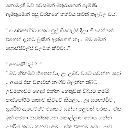
නොමැති බව පවසමින් මිතුරාගෙන් පැමිණි
ඇමතුමෙන් පසු චරකගේ තත්වය තවත් කලබල විය.
” එයාර්පෝර්ට් එකට ෆුල් ඩීටේල්ස් දීලා තියෙන්නේ..
එහෙන් දැනට බුකින් ඇත්තෙත් නෑ… මම මේන්
හොස්පිට්ල්ස් වලටත් කිව්වා..”
” හොස්පිට්ල් ?..”
” මට නිකමට හිතෙනවා, ඌ උඹව වටේ යවන්න හෝ
.. ආයේ එක වතාවක් නංගිව බලන්න තිබ්බ
උවමනාවට ගෙදර එන්න හේතුවක් විදියට තමයි
පාස්පෝර්ට් කතාව කිව්වේ කියලා… ඌ සමහරවිට ,
සූසයිඩ් ඇටෙම්ප්ට් එකකට යන්න පුලුවන් චරක… ඒක
ඉන් මෙහා නවත්තගෙන කොල්ලාව හොයාගන්න
උපරිම කට්ට කනවා මේ… ඒක එහෙම වෙලාඌව