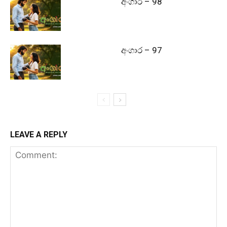
අංගාර – 98
අංගාර – 97
LEAVE A REPLY