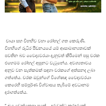
චායා සහ විහඟිව වහා රෝහල් ගත කෙරුණි.
විහඟිගේ රුධිර පීඩනයයේ යම් ආසාමාන්‍යතාවක්
පවතින බව වෛද්‍යවරයා දැනුවත් කිරීමෙන් පසු චරක
එහෙමම රෝහල් අසුනට වැටුනේය. අවශ්‍යතාවය
අනුව වන සැත්කමක් සඳහා චරකගේ අත්සනද ලබා
ගත්තේය. චරක ඔවුන්ගේ විශේෂඥ වෛද්‍යවරයා
කෙරෙහි සම්පූර්ණ විශ්වාසය තැබීමේ අවධානම
දරාගත්තේය.
” බය වෙන්නෙපා පුතේ .. දරුවන්ට කරදරයක්