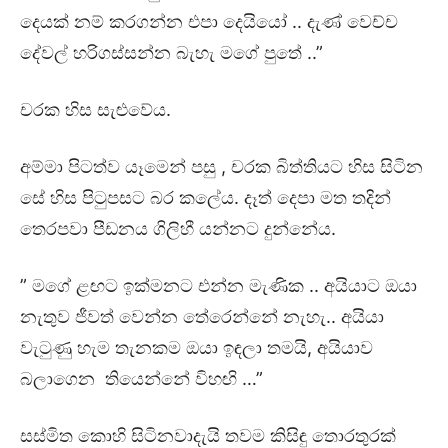
දෙයක් නම් කරගන්න එපා දෙයියෝ .. දැණ් වෙච්ච
දේවල් හරිගස්සන්න බැහැ මගේ පුතේ ..”
චරක හිස සැළුවේය.
අම්මා පිටත්ව යෑමෙන් පසු , චරක බිත්තියට හිස සිටින
සේ හිස පිටුපසට බර කලේය. දෑත් දෙපා මත තදින්
තෙරපවා පීඩනය ගිලිහී යන්නට දුන්නේය.
” මගේ ළඟට ඉක්මනට එන්න මැණික .. අයියාට ඔයා
නැතුව ජීවත් වෙන්න තේරෙන්නේ නැහැ.. අයියා
වැටුණු හැම තැනකම ඔයා ඉඳලා තමයි, අයියාව
බලාගෙන තියෙන්නේ විහඟි …”
සස්මිත කොහි සිටිනවාදැයි තවම කිසිඳු තොරතුරක්