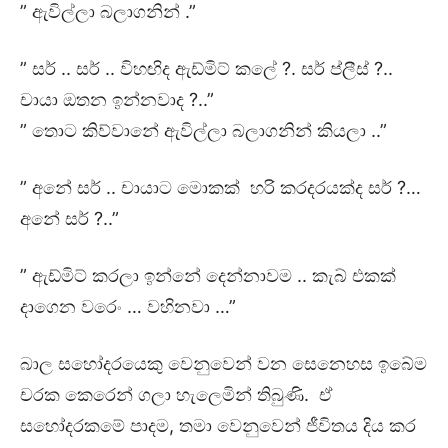
” ඇවිල්ලා බලාගනින් .”
” සර් .. සර් .. විහඟිද ඇඩ්මිට් කලේ ?. සර් ප්ලීස් ?..
චායා ඔතන ඉන්නවාද ?..”
” තොට කිව්වානේ ඇවිල්ලා බලාගනින් කියලා ..”
” අනේ සර් .. චායාට මොකක් හරි කරදරයක්ද සර් ?…
අනේ සර් ?..”
” ඇඩ්මිට් කරලා ඉන්නේ දෙන්නාවම .. කැබ් එකක්
දාගෙන වරෙං … වහිනවා …”
බාල සහෝදරයෙකු වෙනුවෙන් වන සෙනෙහස ඉබේම
චරක කෙරෙන් ගලා හැලෙමින් තිබුණි. ඒ
සහෝදරකමේ පාදම, තමා වෙනුවෙන් ජීවිතය දිය කර