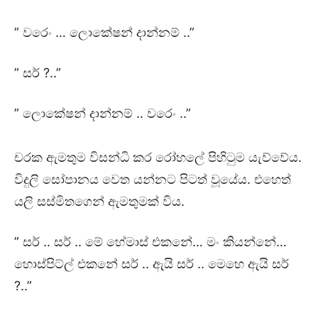
” වරෙං … ලොකේෂන් දාන්නම් ..”
” සර් ?..”
” ලොකේෂන් දාන්නම් .. වරෙං ..”
චරක ඇමතුම විසන්ධි කර රෝහලේ පිහිටුම යැව්වේය.
විදුලි සෝපානය වෙත යන්නට පිටත් වූයේය. එහෙත්
යලි සස්මිතගෙන් ඇමතුමක් විය.
” සර් .. සර් .. මේ හේමාස් එකනේ… මං කියන්නේ…
හොස්පිට්ල් එකනේ සර් .. ඇයි සර් .. මෙහෙ ඇයි සර්
?..”