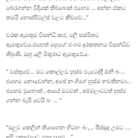
බේරගන්න විදියක් තිබ්බොත් එහෙම … අන්න ඒකට
තමයි හොස්පිට්ල්ස් වලට කිව්වේ…”
චරක ඇමතුම විසන්ධි කර, යලි සස්මිතට
ඇමතුවේය.එහෙත් ඔහුගේ ජංගම දුරකතනය විසන්ධිව
තිබුණි. ඔහු යලි මිතුරාට ඇමතුවේය.
” වස්තුවේ… මට කොල්ලව හුස්ම වැටෙද්දී ඕනි බං…
එහෙම නොවෙන්න, අපේ නංගිගේ හුස්ම නවතිනවා…
එහෙම වුනොත් , ආයේ මටවත් , අම්මලාටවත් හුස්ම
ගන්න බැරි වෙයි බං … “
“ඔලුව කෙලින් තියාගෙන හිටහං බං,… පිස්සුද උඹට ….
අපි කොල්ලාව හොයාගමූ …”