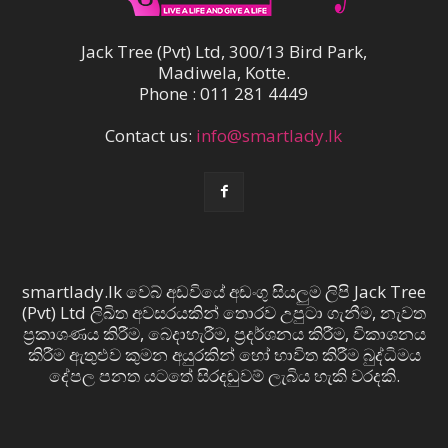
Jack Tree (Pvt) Ltd, 300/13 Bird Park,
Madiwela, Kotte.
Phone : 011 281 4449
Contact us:
info@smartlady.lk
smartlady.lk වෙබ් අඩවියේ අඩංගු සියලුම ලිපි Jack Tree
(Pvt) Ltd ලිඛිත අවසරයකින් තොරව උපුටා ගැනීම, නැවත
ප්‍රකාශණය කිරීම, බෙදාහැරීම, ප්‍රදර්ශනය කිරීම, විකාශනය
කිරීම ඇතුළුව කුමන අයුරකින් හෝ භාවිත කිරීම බුද්ධිමය
දේපල පනත යටතේ සිරදඬුවම් ලැබිය හැකි වරදකි.