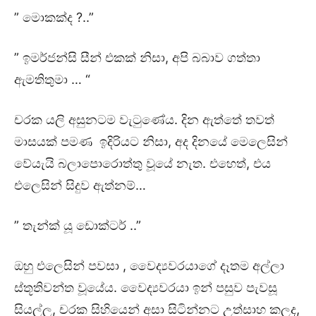
” මොකක්ද ?..”
” ඉමර්ජන්සි සීන් එකක් නිසා, අපි බබාව ගත්තා
ඇමතිතුමා … “
චරක යලි අසුනටම වැටුණේය. දින ඇත්තේ තවත්
මාසයක් පමණ ඉදිරියට නිසා, අද දිනයේ මෙලෙසින්
වේයැයි බලාපොරොත්තු වූයේ නැත. එහෙත්, එය
එලෙසින් සිදුව ඇත්නම්…
” තැන්ක් යූ ඩොක්ටර් ..”
ඔහු එලෙසින් පවසා , වෛද්‍යවරයාගේ දෑතම අල්ලා
ස්තූතිවන්ත වූයේය. වෛද්‍යවරයා ඉන් පසුව පැවසූ
සියල්ල, චරක සිහියෙන් අසා සිටින්නට උත්සාහ කලද,