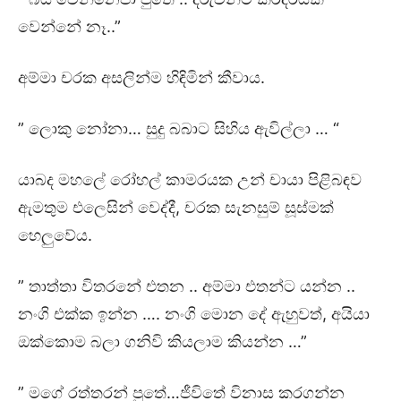
වෙන්නේ නෑ..”
අම්මා චරක අසලින්ම හිඳිමින් කීවාය.
” ලොකු නෝනා… සුදු බබාට සිහිය ඇවිල්ලා … “
යාබද මහලේ රෝහල් කාමරයක උන් චායා පිළිබඳව
ඇමතුම එලෙසින් වෙද්දී, චරක සැනසුම් සූස්මක්
හෙලුවේය.
” තාත්තා විතරනේ එතන .. අම්මා එතන්ට යන්න ..
නංගි එක්ක ඉන්න …. නංගි මොන දේ ඇහුවත්, අයියා
ඔක්කොම බලා ගනිවි කියලාම කියන්න …”
” මගේ රත්තරන් පුතේ…ජීවිතේ විනාස කරගන්න