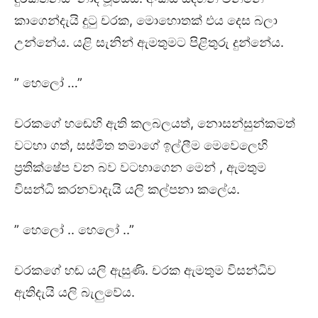
කාගෙන්දැයි දුටු චරක, මොහොතක් එය දෙස බලා
උන්නේය. යළි සැනින් ඇමතුමට පිළිතුරු දුන්නේය.
” හෙලෝ …”
චරකගේ හඬෙහි ඇති කලබලයත්, නොසන්සුන්කමත්
වටහා ගත්, සස්මිත තමාගේ ඉල්ලීම මෙවෙලෙහි
ප්‍රතික්ෂේප වන බව වටහාගෙන මෙන් , ඇමතුම
විසන්ධි කරනවාදැයි යලි කල්පනා කලේය.
” හෙලෝ .. හෙලෝ ..”
චරකගේ හඬ යලි ඇසුණි. චරක ඇමතුම විසන්ධිව
ඇතිදැයි යලි බැලුවේය.