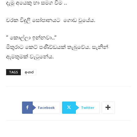
දැමූ අයෙකු හා සමග වීම ..
චරක විදුලි සෝපානයට ගොඩ වූයේය.
” කොල්ලා ඉන්නවා..”
මිතුරාට කෙට් පණීව්ඩයක් තැබුවේය. සැනින්
ඇමතුමක් වැටුනේය.
TAGS
අංගාර
Facebook
Twitter