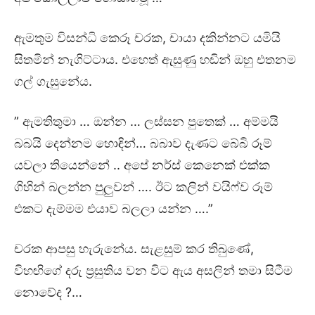
ඇමතුම විසන්ධි කෙරූ චරක, චායා දකින්නට යමියි
සිතමින් නැගිට්ටාය. එහෙත් ඇසුණු හඬින් ඔහු එතනම
ගල් ගැසුනේය.
” ඇමතිතුමා … ඔන්න … ලස්සන පුතෙක් … අම්මයි
බබයි දෙන්නම හොඳින්… බබාව දැණට බේබි රූම්
යවලා තියෙන්නේ .. අපේ නර්ස් කෙනෙක් එක්ක
ගිහින් බලන්න පුලුවන් …. ඊට කලින් වයිෆ්ව රූම්
එකට දැම්මම එයාව බලලා යන්න ….”
චරක ආපසු හැරුනේය. සැළසුම් කර තිබුණේ,
විහඟිගේ දරු ප්‍රසුතිය වන විට ඇය අසලින් තමා සිටීම
නොවේද ?…