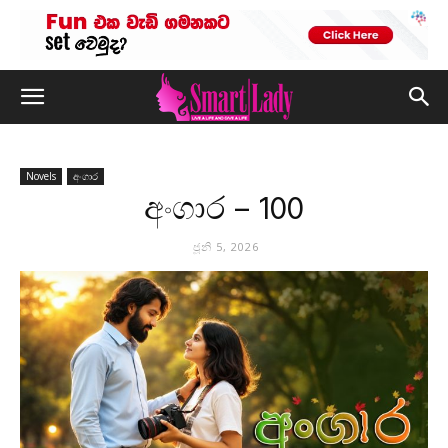
Novels
අංගාර
අංගාර – 100
ජූනි 5, 2026