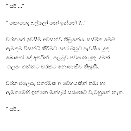
” සර් …”
” කොහෙද බල්ලෝ තෝ ඉන්නේ ?..”
චරකගේ ඉවසීම අවසන්ව තිබුනේය. සස්මිත මෙම
ඇමතුම විසන්ධි කිරීමට පෙර ඔහුට පැවසිය යුතු
බොහෝ දේ අතරින් , පලමුව පවසාත යුතු යමක්
ගලපා ගන්නට චරකට නොහැකිව තිබුණි.
චරක එලෙස, එතරමක ආවේගයකින් තමා හා
ඇමතුමෙහි ඉන්නෙ මන්දැයි සස්මිතට වැටහුනේ නැත.
” සර්…”