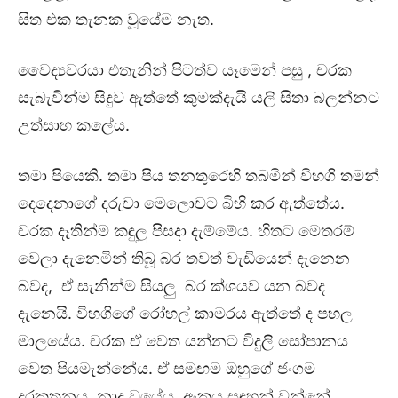
සිත එක තැනක වූයේම නැත.
වෛද්‍යවරයා එතැනින් පිටත්ව යෑමෙන් පසු , චරක
සැබැවින්ම සිදුව ඇත්තේ කුමක්දැයි යලි සිතා බලන්නට
උත්සාහ කලේය.
තමා පියෙකි. තමා පිය තනතුරෙහි තබමින් විහගි තමන්
දෙදෙනාගේ දරුවා මෙලොවට බිහි කර ඇත්තේය.
චරක දෑතින්ම කඳුලු පිසදා දැම්මේය. හිතට මෙතරම්
වෙලා දැනෙමින් තිබූ බර තවත් වැඩියෙන් දැනෙන
බවද, ඒ සැනින්ම සියලු බර ක්ශයව යන බවද
දැනෙයි. විහගිගේ රෝහල් කාමරය ඇත්තේ ද පහල
මාලයේය. චරක ඒ වෙත යන්නට විදුලි සෝපානය
වෙත පියමැන්නේය. ඒ සමඟම ඔහුගේ ජංගම
දුරකතනය නාද වූයේය. අංකය සඳහන් වන්නේ