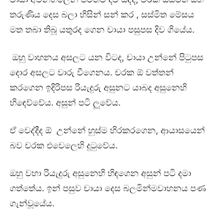
තරුණිය දෙස බලා හිසින් සන් කර , සස්මිත මේසය
මත තබා තිබූ යතුරද ගෙන චායා පසුපස දිව ගියේය.
ඔහු වාහනය අසලට යන විටද, චායා උන්නේ පිටුපස
දොර අසලට වාරු වීගෙනය. චරක ඕ වත්තන්
කරගෙන ඉදිරිපස රියැදුරු අසුනට යාබද අසුනෙහි
හිඳෙව්වේය. අසුන් පටි ලූවේය.
ඒ වෙද්දීද ඕ උන්නේ හුස්ම හිරකරගෙන, ආයාසයෙන්
බව චරක එවෙලෙහි දුටුවේය.
ඔහු වහා රියැදුරු අසුනෙහි හිඳගෙන අසුන් පටි දමා
ගත්තේය. ඉන් පසුව චායා දෙස බලමින්මවාහනය පණ
ගැන්වූයේය.