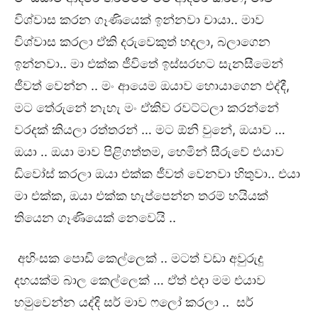
විශ්වාස කරන ගෑණියෙක් ඉන්නවා චායා.. මාව
විශ්වාස කරලා ඒකි දරුවෙකුත් හදලා, බලාගෙන
ඉන්නවා.. මා එක්ක ජීවිතේ ඉස්සරහට සැනසීමෙන්
ජීවත් වෙන්න .. මං ආයෙම ඔයාව හොයාගෙන එද්දී,
මට තේරුනේ නැහැ මං ඒකිව රවට්ටලා කරන්නේ
වරදක් කියලා රත්තරන් … මට ඕනි වුනේ, ඔයාව …
ඔයා .. ඔයා මාව පිළිගත්තම, හෙමින් සීරුවේ එයාව
ඩිවෝස් කරලා ඔයා එක්ක ජීවත් වෙනවා හිතුවා.. එයා
මා එක්ක, ඔයා එක්ක හැප්පෙන්න තරම් හයියක්
තියෙන ගෑණියෙක් නෙවෙයි ..
අහිංසක පොඩි කෙල්ලෙක් .. මටත් වඩා අවුරුදු
දහයක්ම බාල කෙල්ලෙක් … ඒත් එදා මම එයාව
හමුවෙන්න යද්දි සර් මාව ෆලෝ කරලා .. සර්