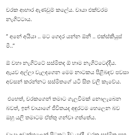
චරක ආහාර ඇණවුම් කලේය. චායා එක්වරම
නැගිට්ටාය.
” අනේ අයියා .. මට ගෙදර යන්න ඕනි .. එක්ස්කියුස්
මී..”
ඕ වහා නැගිට්ටේ සස්මිතද ඕ හාම නැගිට්ටෙද්දීය.
ඇයව අල්ලා වැලඳගෙන මෙම නාටකය පිළිබඳව පවසා
අවසන් කරන්නට සස්මිතගේ යටි සිත වලි කෑවේය.
එහෙත්, චරකගෙන් තමාට ගැලවීමක් නොලැබෙන
බවත්, ඉන් චායාගේ ජීවිතයද අඳුරටම හෙලෙන බව
ඔහු යලි තමාටම ඒත්තු ගන්වා ගත්තේය.
චායා අවන්හලෙන් පිටතට දිව යද්දී, චරක සස්මිත සහ