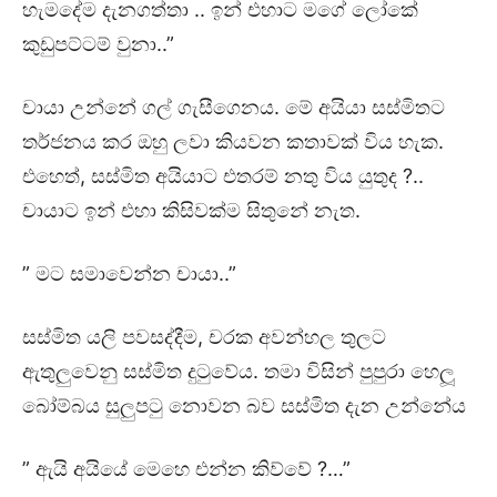
හැමදේම දැනගත්තා .. ඉන් එහාට මගේ ලෝකේ
කුඩුපට්ටම් වුනා..”
චායා උන්නේ ගල් ගැසීගෙනය. මේ අයියා සස්මිතට
තර්ජනය කර ඔහු ලවා කියවන කතාවක් විය හැක.
එහෙත්, සස්මිත අයියාට එතරම් නතු විය යුතුද ?..
චායාට ඉන් එහා කිසිවක්ම සිතුනේ නැත.
” මට සමාවෙන්න චායා..”
සස්මිත යලි පවසද්දීම, චරක අවන්හල තුලට
ඇතුලුවෙනු සස්මිත දුටුවේය. තමා විසින් පුපුරා හෙලූ
බෝම්බය සුලුපටු නොවන බව සස්මිත දැන උන්නේය
” ඇයි අයියේ මෙහෙ එන්න කිව්වේ ?…”