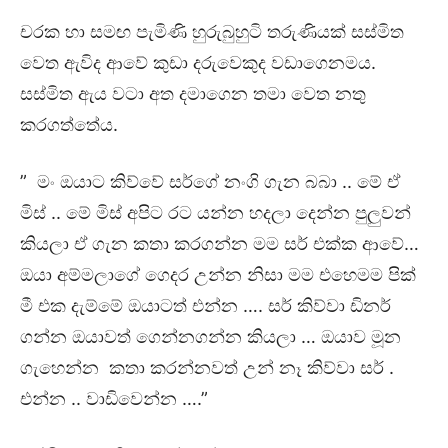
චරක හා සමඟ පැමිණි හුරුබුහුටි තරුණියක් සස්මිත
වෙත ඇවිද ආවේ කුඩා දරුවෙකුද වඩාගෙනමය.
සස්මිත ඇය වටා අත දමාගෙන තමා වෙත නතු
කරගත්තේය.
” මං ඔයාට කිව්වේ සර්ගේ නංගි ගැන බබා .. මේ ඒ
මිස් .. මේ මිස් අපිට රට යන්න හදලා දෙන්න පුලුවන්
කියලා ඒ ගැන කතා කරගන්න මම සර් එක්ක ආවේ…
ඔයා අම්මලාගේ ගෙදර උන්න නිසා මම එහෙමම පික්
මී එක දැම්මේ ඔයාටත් එන්න …. සර් කිව්වා ඩිනර්
ගන්න ඔයාවත් ගෙන්නගන්න කියලා … ඔයාව මූන
ගැහෙන්න කතා කරන්නවත් උන් නෑ කිව්වා සර් .
එන්න .. වාඩිවෙන්න ….”