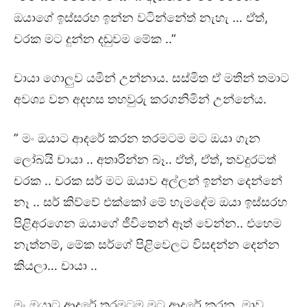
ඔයාගේ ඉස්සරහ ඉන්න වටින්නේත් නැහැ … ඒත්,
චරක මට දුන්න දඬුවම මේක ..”
චායා ගොලුව යමින් උන්නාය. සස්මිත ඒ මතින් තමාට
අවශ්‍ය වන අදහස තහවුරු කරගනිමින් උන්නේය.
” මං ඔයාට ආදරේ කරන තරමටම මට ඔයා ගැන
ලෝබයි චායා .. අතාරින්න බෑ.. ඒත්, ඒත්, තවදුරටත්
චරක .. චරක සර් මට ඔයාව අල්ලන් ඉන්න දෙන්නේ
නෑ .. සර් කිව්වේ එක්කෝ මේ හැමදේම ඔයා ඉස්සරහ
පිළිඅරගෙන ඔයාගේ ජීවිතෙන් ඈත් වෙන්න.. එහෙම
නැත්නම්, මේක සර්ගේ පිළිවෙලට විසඳන්න දෙන්න
කියලා… චායා ..
මං ඔයාට ආදරේ තරමටම මට ආදරේ කරන, මාව