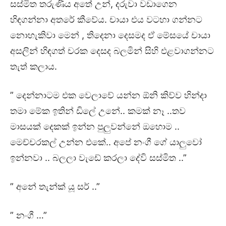
සස්මිත තරුණිය අතේ උන්, දරුවා වඩාගෙන
හිඳගන්නා අතරේ කීවේය. චායා එය වටහා ගන්නට
නොහැකිවා මෙන් , තිදෙනා දෙසමද ඒ මේසයේ චායා
අසලින් හිඳගත් චරක දෙසද බලමින් සිහි එළවාගන්නට
තැත් කලාය.
” දෙන්නාටම එක වෙලාවේ යන්න ඕනි කිව්ව හින්දා
තමා මේක ඉතින් ඩිලේ උනේ.. කමක් නෑ ..තව
මාසයක් දෙකක් ඉන්න පුලුවන්නේ ඔහොම ..
මෙච්චරකල් උන්න එකේ.. අපේ නංගී ගේ යාලුවෝ
ඉන්නවා .. බලලා වැඩේ කරලා දේවි සස්මිත ..”
” අනේ තැන්ක් යූ සර් ..”
” නංගී …”