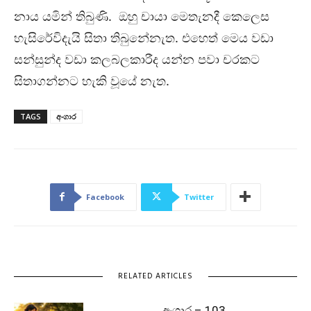
නාය යමින් තිබුණි. ඔහු චායා මෙතැනදී කෙලෙස
හැසිරේවිදැයි සිතා තිබුනේනැත. එහෙත් මෙය වඩා
සන්සුන්ද වඩා කලබලකාරීද යන්න පවා චරකට
සිතාගන්නට හැකි වූයේ නැත.
TAGS
අංගාර
Facebook
Twitter
RELATED ARTICLES
අංගාර – 103