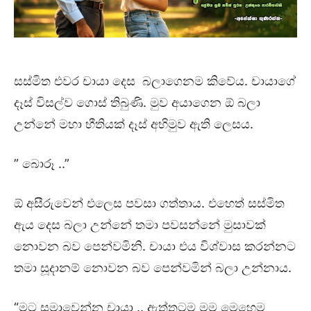
සස්මිත එවර චායා දෙස බලාගෙනම කිවේය. චායාගේ
දෑස් විසල්ව ගොස් තිබුණි. මුව අයාගෙන ඕ බලා
උන්නේ මහා භීතියක් දෑස් අභිමුව ඇති ලෙසය.
” බොරූ ..”
ඕ අසීරුවෙන් එලෙස පවසා ගත්තාය. එහෙත් සස්මිත
ඇය දෙස බලා උන්නේ තමා පවසන්නේ මුසාවක්
නොවන බව පෙන්වමිනි. චායා එය විශ්වාස කරන්නට
තමා සූදානම් නොවන බව පෙන්වමින් බලා උන්නාය.
“මට සමාවෙන්න චායා .. ඇත්තටම මම මෙහෙම