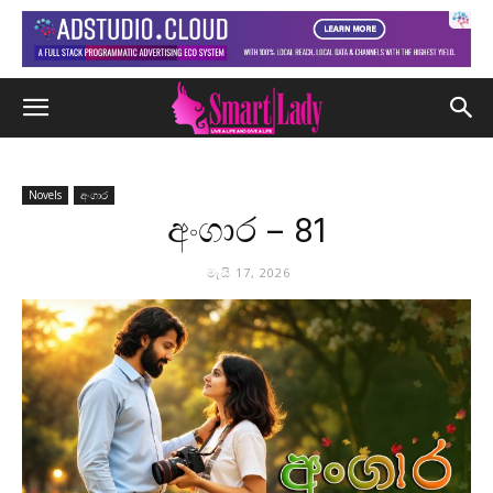
Novels
අංගාර
අංගාර – 81
මැයි 17, 2026