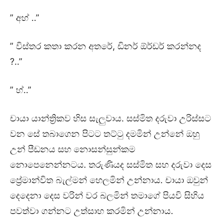
” අහ් ..”
” විස්තර කතා කරන අතරේ, ඩිනර් ඕර්ඩර් කරන්නද
?..”
” හ්..”
චායා යාන්ත්‍රිකව හිස සැලුවාය. සස්මිත දරුවා උරිස්සට
වන සේ තබාගෙන පිටට තට්ටු දමමින් උන්නේ ඔහු
උන් පීඩනය සහ නොසන්සුන්කම
නොපෙනෙන්නටය. තරුණියද සස්මිත සහ දරුවා දෙස
ප්‍රේමාන්විත බැල්මන් හෙලමින් උන්නාය. චායා ඔවුන්
දෙදෙනා දෙස වරින් වර බලමින් තමාගේ පියවි සිහිය
පවත්වා ගන්නට උත්සාහ කරමින් උන්නාය.