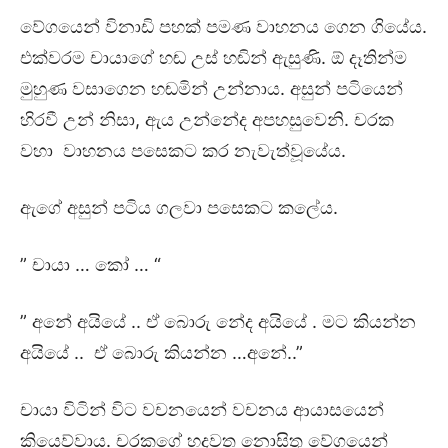
වේගයෙන් විනාඩි පහක් පමණ වාහනය ගෙන ගියේය.
එක්වරම චායාගේ හඬ උස් හඬින් ඇසුණි. ඕ දෑතින්ම
මුහුණ වසාගෙන හඬමින් උන්නාය. අසුන් පටියෙන්
හිරවී උන් නිසා, ඇය උන්නේද අපහසුවෙනි. චරක
වහා වාහනය පසෙකට කර නැවැත්වූයේය.
ඇගේ අසුන් පටිය ගලවා පසෙකට කලේය.
” චායා … කෝ … “
” අනේ අයියේ .. ඒ බොරු නේද අයියේ . මට කියන්න
අයියේ .. ඒ බොරු කියන්න …අනේ..”
චායා විටින් විට වචනයෙන් වචනය ආයාසයෙන්
කියෙව්වාය. චරකගේ හදවත නොසිතූ වේගයෙන්