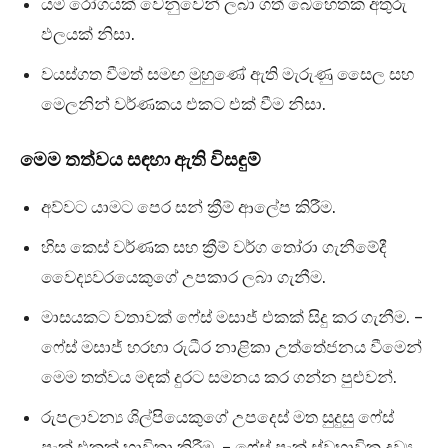
යම් රෝගයක් වෙනුවෙන් ලබා ගත් බෙහෙතක අතුරු
ඵලයක් නිසා.
වයස්ගත වීමත් සමඟ මුහුණේ ඇති මැරුණු සෛල සහ
මෙලනින් වර්ණකය එකට එක් වීම නිසා.
මෙම තත්වය සඳහා ඇති විසඳුම්
අව්වට යාමට පෙර සන් ක්‍රීම් ආලේප කිරීම.
හිස කෙස් වර්ණක සහ ක්‍රීම් වර්ග තෝරා ගැනීමේදී
වෛද්‍යවරයෙකුගේ උපකාර ලබා ගැනීම.
මාසයකට වතාවක් ෆේස් මසාජ් එකක් සිදු කර ගැනීම. –
ෆේස් මසාජ් හරහා රුධීර නාළිකා උත්තේජනය වීමෙන්
මෙම තත්වය මඳක් දුරට සමනය කර ගන්න පුළුවන්.
රුපලාවන්‍ය ශිල්පියෙකුගේ උපදෙස් මත සුදුසු ෆේස්
පැක් එකක් භාවිතා කිරීම. – ෆේස් පැක් ස්වභාවික ද්‍රව්‍ය