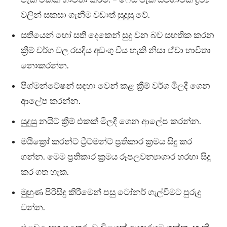
වලින් සකසා ගැනීම වඩාත් සුදුසු වේ.
සතියෙන් හෝ සති දෙකෙන් සුදු වන බව සහතික කරන
ක්‍රීම් වර්ග වල රසදිය අඩංගු විය හැකි නිසා ඒවා භාවිතා
නොකරන්න.
පිග්මන්ටේෂන් සඳහා වෙන් කළ ක්‍රීම් වර්ග මිලදී ගෙන
ආලේප කරන්න.
සුදුසු නයිට් ක්‍රීම් එකක් මිලදී ගෙන ආලේප කරන්න.
මයික්‍රෝ කරන්ට් ට්‍රීට්මන්ට් ප්‍රතිකාර ක්‍රමය සිදු කර
ගන්න. මෙම ප්‍රතිකාර ක්‍රමය රූපලවන්‍යාගාර හරහා සිදු
කර ගත හැක.
මුහුණ පිරිසිඳු කිරීමෙන් පසු ටෝනර් ගැල්වීමට පුරුදු
වන්න.