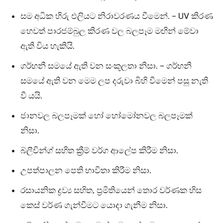
සම අධික හිරු එලියට නිරාවරණය වීමෙන්. – UV කිරණ
හෙවත් පාරජම්බුල කිරණ වල බලපෑම මඟින් මේවා
ඇති විය හැකියි.
ගර්භනී සමයේ ඇති වන සංකූලතා නිසා. – ගර්භනී
සමයේ ඇති වන මෙම ලප දරුවා බිහි වීමෙන් පසු නැති
වී යයි.
ජානවල බලපෑමක් හෝ හෝමෝනවල බලපෑමක්
නිසා.
බ්ලීචින්ග් සහිත ක්‍රීම් වර්ග ආලේප කිරීම නිසා.
උපත්පාලන පෙති භාවිතා කිරීම නිසා.
රසායනික ද්‍රව්‍ය සහිත, ප්‍රමිතියෙන් තොර වර්ණක හිස
කෙස් වර්ණ ගැන්වීමට යොදා ගැනීම නිසා.