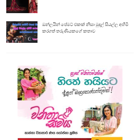
ඔන්ලයින් පේමට් එකක් නිසා මුදල් සියල්ල අහිමි
කරගත් තරුණියකගේ කතාව