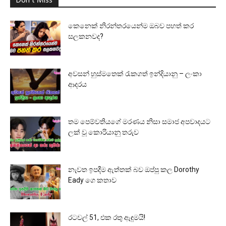
Don't Miss
කෙනෙක් නිරන්තරයෙන්ම ඔබව පහත් කර
සලකනවද?
අවසන් හුස්මතෙක් රැකගත් ඉන්දියානු – ලංකා
ආදරය
තම පෙම්වතියගේ මරණය නිසා සමාජ අපවාදයට
ලක් වූ කොරියානු තරුව
නැවත ඉපදීම ඇත්තක් බව ඔප්පු කල Dorothy
Eady ගෙ කතාව
රටවල් 51, එක රතු ඇඳුමයි!