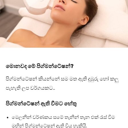
මොනවද මේ පිග්මන්ටේෂන්?
පිග්මන්ටේෂන් කියන්නේ සම මත ඇති දුඹුරු හෝ කලු
පැහැති ලප වර්ගයකට..
පිග්මන්ටේෂන් ඇති වීමට හේතු
මෙලනින් වර්ණකය සමේ තැනින් තැන එක් රැස් වීම
මඟින් පිග්මන්ටේෂන් ඇති විය හැකියි.