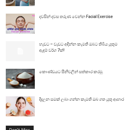
දවසින් දවස තරුණ වෙන්න Facial Exercise
හැඩට – වැඩට අඳින්න කැමති ඔබට තිබිය යුතුම
ඇඳුම් වර්ග 7ක්!
කොණ්ඩයට සීනිවලින් සත්කාර කරමු.
දිදුලන සමක් ලබා ගන්න කැමති ඔබ ගත යුතු ආහාර