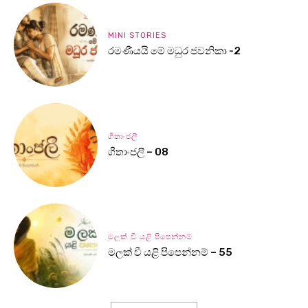
MINI STORIES
රමණීයයි මේ මධුර ජවනිකා -2
ගීතාංජලී
ගීතාංජලී – 08
මලක් වී යළි පිපෙන්නම්
මලක් වී යළි පිපෙන්නම් – 55