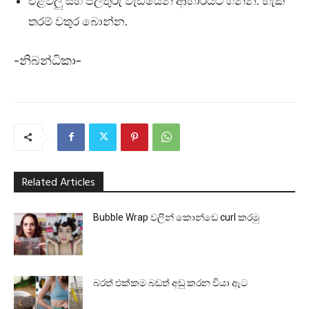
එළවලු සහ පලතුරු වැඩියෙන් ආහාරයට ගන්න. හැකි
තරම් වතුර බොන්න.
-නිබන්ධිකා-
Related Articles
Bubble Wrap වලින් කොන්ඩෙ curl කරමු
බරත් එක්කම බඩත් අඩු කරන චියා ඇට