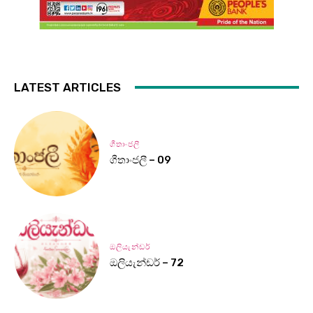
LATEST ARTICLES
ගීතාංජලී
ගීතාංජලී – 09
ඔලියැන්ඩර්
ඔලියැන්ඩර් – 72