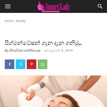
Home
Beauty
පිග්මන්ටේෂන් ගැන දැන ගනිමු..
By
නිබන්ධිකා වන්නිනායක
නොවැම්බර් 3, 2019