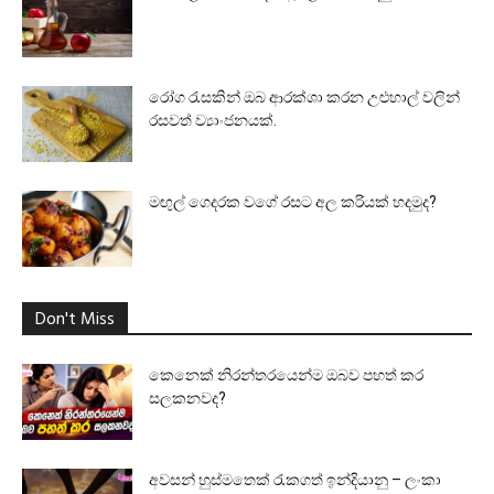
රෝග රැසකින් ඔබ ආරක්ශා කරන උළුහාල් වලින්
රසවත් ව්‍යාංජනයක්.
මඟුල් ගෙදරක වගේ රසට අල කරියක් හදමුද?
Don't Miss
කෙනෙක් නිරන්තරයෙන්ම ඔබව පහත් කර
සලකනවද?
අවසන් හුස්මතෙක් රැකගත් ඉන්දියානු – ලංකා