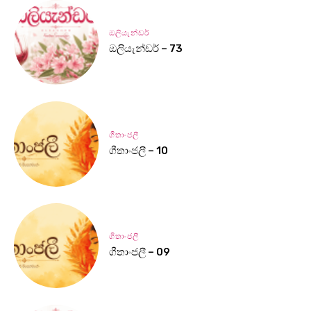
ඔලියැන්ඩර්
ඔලියැන්ඩර් – 73
ගීතාංජලී
ගීතාංජලී – 10
ගීතාංජලී
ගීතාංජලී – 09