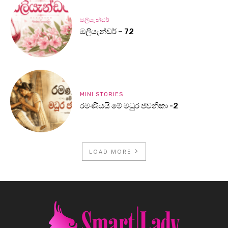
ඔලියැන්ඩර්
ඔලියැන්ඩර් – 72
MINI STORIES
රමණීයයි මේ මධුර ජවනිකා -2
LOAD MORE