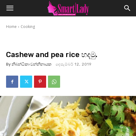
Home
Cooking
Cashew and pea rice හදමු.
By
නිබන්ධිකා වන්නිනායක
දෙසැම්බර් 12, 2019