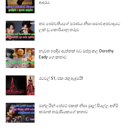
ආදරය
තම පෙම්වතියගේ මරණය නිසා සමාජ අපවාදයට
ලක් වූ කොරියානු තරුව
නැවත ඉපදීම ඇත්තක් බව ඔප්පු කල Dorothy
Eady ගෙ කතාව
රටවල් 51, එක රතු ඇඳුමයි!
ඔන්ලයින් පේමට් එකක් නිසා මුදල් සියල්ල අහිමි
කරගත් තරුණියකගේ කතාව