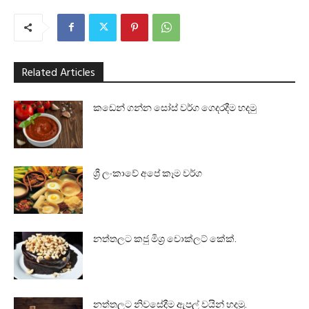
Related Articles
කඩෙන් ගන්න සෝස් වර්ග ගෙදරදීම හදමු
ශ්‍රී ලංකාවේ අපේ කෑම වර්ග
නත්තලට කජු මිශ්‍ර චොක්ලට් කේක්.
නත්තලට නිවසේදීම ඇපල් වයින් හදමු.