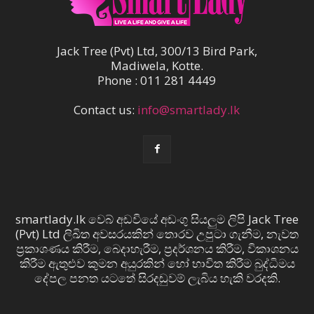
Jack Tree (Pvt) Ltd, 300/13 Bird Park,
Madiwela, Kotte.
Phone : 011 281 4449
Contact us:
info@smartlady.lk
smartlady.lk වෙබ් අඩවියේ අඩංගු සියලුම ලිපි Jack Tree
(Pvt) Ltd ලිඛිත අවසරයකින් තොරව උපුටා ගැනීම, නැවත
ප්‍රකාශණය කිරීම, බෙදාහැරීම, ප්‍රදර්ශනය කිරීම, විකාශනය
කිරීම ඇතුළුව කුමන අයුරකින් හෝ භාවිත කිරීම බුද්ධිමය
දේපල පනත යටතේ සිරදඬුවම් ලැබිය හැකි වරදකි.