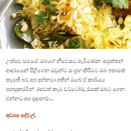
උත්සව සමයේ ඔබගේ නිවෙසට පැමිණෙන අමුත්තන්
ආදරයෙන් පිළිගෙන ඔවුන්ට සංග්‍රහ කිරීමට ඔබ ඉතාමත්
කැමති බව අප දන්නවා.ඉතින් ඔබේ ඒ කාර්යය
පහසුකරමින් රසවත් කෑම වට්ටෝරු රැසක් ඔබට ගෙන
එන්නට අප සූදානම්…..
අවශ්‍ය දේවල්.