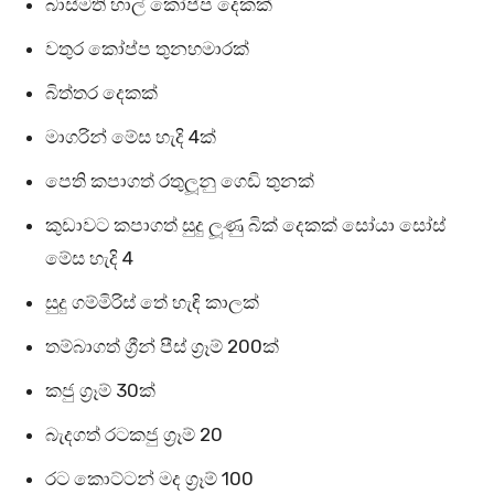
බාස්මති හාල් කෝප්ප දෙකක්
වතුර කෝප්ප තුනහමාරක්
බිත්තර දෙකක්
මාගරින් මේස හැදි 4ක්
පෙති කපාගත් රතුලූනු ගෙඩි තුනක්
කුඩාවට කපාගත් සුදු ලූණු බික් දෙකක් සෝයා සෝස්
මේස හැදි 4
සුදු ගම්මිරිස් තේ හැඳි කාලක්
තම්බාගත් ග්‍රීන් පීස් ග්‍රෑම් 200ක්
කජු ග්‍රෑම් 30ක්
බැදගත් රටකජු ග්‍රෑම් 20
රට කොට්ටන් මද ග්‍රෑම් 100