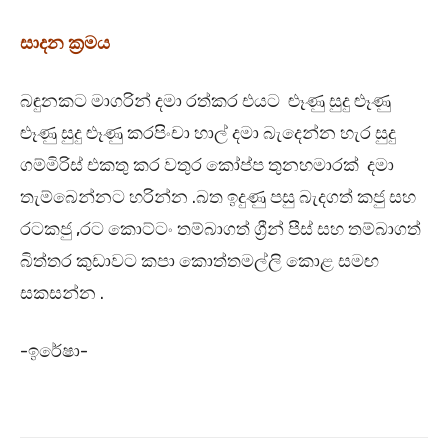
සාදන ක්‍රමය
බඳුනකට මාගරින් දමා රත්කර එයට ළූණු සුදු ළූණු
ළූණු සුදු ළූණු කරපිංචා හාල් දමා බැදෙන්න හැර සුදු
ගම්මිරිස් එකතු කර වතුර කෝප්ප තුනහමාරක් දමා
තැම්බෙන්නට හරින්න .බත ඉදුණු පසු බැදගත් කජු සහ
රටකජු ,රට කොට්ටං තම්බාගත් ග්‍රීන් පීස් සහ තම්බාගත්
බිත්තර කුඩාවට කපා කොත්තමල්ලි කොළ සමඟ
සකසන්න .
-ඉරේෂා-