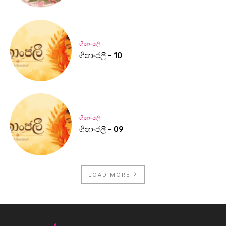
ගීතාංජලී
ගීතාංජලී – 10
ගීතාංජලී
ගීතාංජලී – 09
LOAD MORE