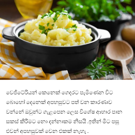
වෙජිටේරියන් කෙනෙක් ගෙදරට පැමිණෙන විට
බොහෝ දෙනෙක් අපහසුවට පත් වන කාරණාව
වන්නේ ඔවුන්ට ගැළපෙන ලෙස විශේෂ ආහාර පාන
සකස් කිරීමට නො දන්නාකම නිසයි .ඉතින් මීට පසු
එවන් අපහසුවක් වෙන එකක් නැහැ .