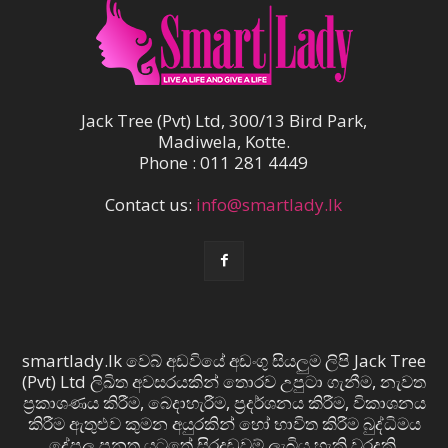
Jack Tree (Pvt) Ltd, 300/13 Bird Park,
Madiwela, Kotte.
Phone : 011 281 4449
Contact us:
info@smartlady.lk
smartlady.lk වෙබ් අඩවියේ අඩංගු සියලුම ලිපි Jack Tree
(Pvt) Ltd ලිඛිත අවසරයකින් තොරව උපුටා ගැනීම, නැවත
ප්‍රකාශණය කිරීම, බෙදාහැරීම, ප්‍රදර්ශනය කිරීම, විකාශනය
කිරීම ඇතුළුව කුමන අයුරකින් හෝ භාවිත කිරීම බුද්ධිමය
දේපල පනත යටතේ සිරදඬුවම් ලැබිය හැකි වරදකි.