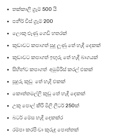
තක්කාලි ග්‍රෑම් 500 යි
පනීර් චීස් ග්‍රෑම් 200
ලොකු ළූණු ගෙඩි හතරක්
කුඩාවට කපාගත් සුදු ලූණු තේ හැඳි දෙකක්
කුඩාවට කපාගත් ඉඟුරු තේ හැඳි බාගයක්
සිහින්ව කපාගත් අමුමිරිස් කරල් එකක්
සූදුරු කුඩු තේ හැදි එකක්
කොත්තමල්ලි කුඩු තේ හැඳි දෙකක්
උකු පොල් කිරි මිලි ලීටර් 250ක්
බටර් මේස හැඳි දෙකක්ර
රම්පා කරපිංචා කුරුඳු පොත්තක්