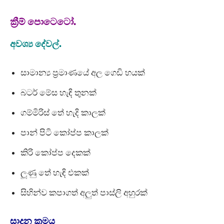
ක්‍රීම් පොටෙටෝ.
අවශ්‍ය දේවල්.
සාමාන්‍ය ප්‍රමාණයේ අල ගෙඩි හයක්
බටර් මේස හැඳි තුනක්
ගම්මිරිස් තේ හැදි කාලක්
පාන් පිටි කෝප්ප කාලක්
කිරි කෝප්ප දෙකක්
ලූණු තේ හැඳි එකක්
සිහින්ව කපාගත් අලුත් පාස්ලි අහුරක්
සාදන ක්‍රමය