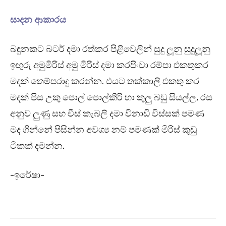
සාදන ආකාරය
බඳුනකට බටර් දමා රත්කර පිළිවෙලින් සුදු ලූනු සුදුලූනු
ඉඟුරු අමුමිරිස් අමු මිරිස් දමා කරපිංචා රම්පා එකතුකර
මදක් තෙම්පරාදු කරන්න. එයට තක්කාලි එකතු කර
මදක් පිස උකු පොල් පොල්කිරි හා කුලු බඩු සියල්ල, රස
අනුව ලුණු සහ චීස් කැබලි දමා විනාඩි විස්සක් පමණ
මද ගින්නේ පිසින්න අවශ්‍ය නම් පමණක් මිරිස් කුඩු
ටිකක් දමන්න.
-ඉරේෂා-