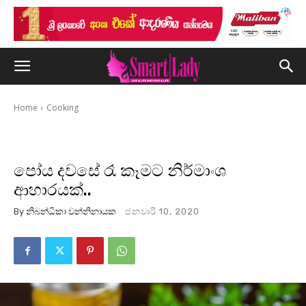
Home
Cooking
පෝය දවසේ රෑ කෑමට නිර්මාංශ
ආහාරයක්..
By
නිබන්ධිකා වන්නිනායක
ජනවාරි 10, 2020