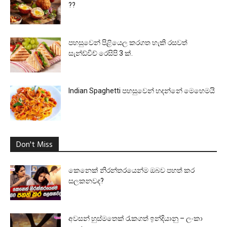
??
පහසුවෙන් පිළියෙල කරගත හැකි රසවත්
සැන්ඩ්විච් රෙසිපි 3 ක්.
Indian Spaghetti පහසුවෙන් හදන්නේ මෙහෙමයි
Don't Miss
කෙනෙක් නිරන්තරයෙන්ම ඔබව පහත් කර
සලකනවද?
අවසන් හුස්මතෙක් රැකගත් ඉන්දියානු – ලංකා