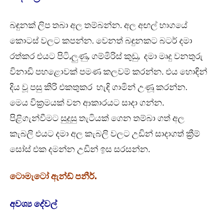
බඳුනක් ලිප තබා අල තම්බන්න. අල අඟල් භාගයේ
කොටස් වලට කපන්න. වෙනත් බඳුනකට බටර් දමා
රත්කර එයට පිටි,ලුණු, ගම්මිරිස් කුඩු, දමා මෘදු වනතුරු
විනාඩි පහළොවක් පමණ කලවම් කරන්න. එය හොඳින්
දිය වූ පසු කිරි එකතුකර හැඳි ගාමින් උණූ කරන්න.
මෙය වික්‍රමයක් වන ආකාරයට සාදා ගන්න.
පිළිගැන්වීමට සුදුසු තැටියක් ගෙන තම්බා ගත් අල
කැබලි එයට දමා අල කැබලි වලට උඩින් සාදාගත් ක්‍රීම්
සෝස් එක දමන්න උඩින් ඉස සරසන්න.
ටොමැටෝ ඇන්ඩ් පනීර්.
අවශ්‍ය දේවල්