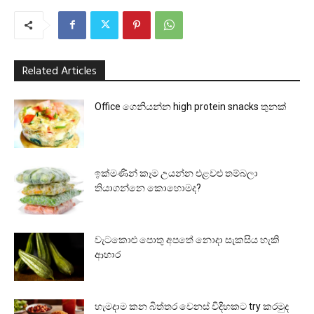
Related Articles
Office ගෙනියන්න high protein snacks තුනක්
ඉක්මණින් කෑම උයන්න එළවළු තම්බලා
තියාගන්නෙ කොහොමද?
වැටකොළු පොතු අපතේ නොදා සැකසිය හැකි
ආහාර
හැමදාම කන බිත්තර වෙනස් විදිහකට try කරමුද