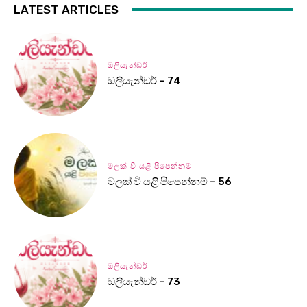
LATEST ARTICLES
ඔලියැන්ඩර්
ඔලියැන්ඩර් – 74
මලක් වී යළි පිපෙන්නම්
මලක් වී යළි පිපෙන්නම් – 56
ඔලියැන්ඩර්
ඔලියැන්ඩර් – 73