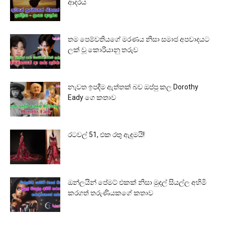
ආදරය
තම පෙම්වතියගේ මරණය නිසා සමාජ අපවාදයට
ලක් වූ කොරියානු තරුව
නැවත ඉපදීම ඇත්තක් බව ඔප්පු කල Dorothy
Eady ගෙ කතාව
රටවල් 51, එක රතු ඇඳුමයි!
ඔන්ලයින් පේමට් එකක් නිසා මුදල් සියල්ල අහිමි
කරගත් තරුණියකගේ කතාව