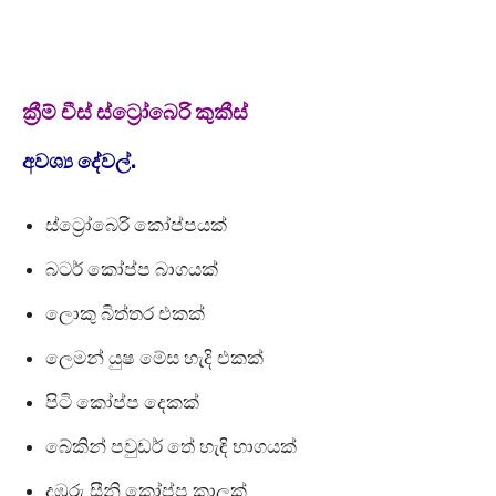
ක්‍රීම් චීස් ස්ට්‍රෝබෙරි කුකීස්
අවශ්‍ය දේවල්.
ස්ට්‍රෝබෙරි කෝප්පයක්
බටර් කෝප්ප බාගයක්
ලොකු බිත්තර එකක්
ලෙමන් යුෂ මේස හැදි එකක්
පිටි කෝප්ප දෙකක්
බේකින් පවුඩර් තේ හැඳි භාගයක්
දුඹුරු සීනි කෝප්ප කාලක්