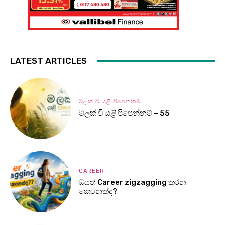
LATEST ARTICLES
මලක් වී යළි පිපෙන්නම්
මලක් වී යළි පිපෙන්නම් – 55
CAREER
ඔයත් Career zigzagging කරන
කෙනෙක්ද?