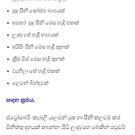
සුදු සීනි කෝප්ප බාගයක්
අමතර සුදු සීනි මේස හැදි එකක්
ලුණු තේ හැඳි භාගයක්
අයිසිං සීනි මේස හැඳි තුනක්
ක්‍රීම් චීස් මේස හැදි තුනක්
වැනිලා තේ හැදි එකක්
ලෙමන් බින්දුවක්
සාදන ක්‍රමය.
ස්ට්‍රෝබෙරි කැබලි ,ලෙමන් යුෂ හා සීනි කලවම් කර
මිනිත්තු දහයක් තබන්න .පිටි ලුණු සහ බේකින් පවුඩර්