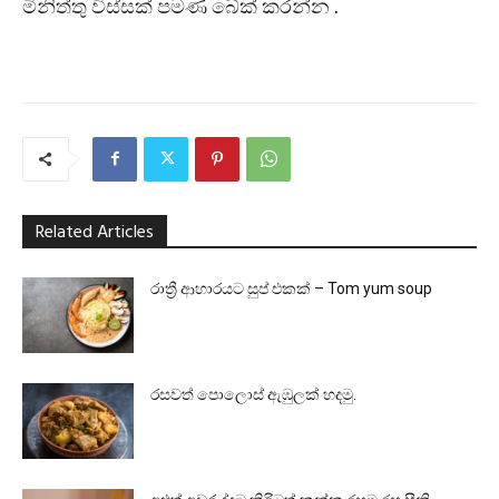
මිනිත්තු විස්සක් පමණ බේක් කරන්න .
Related Articles
රාත්‍රී ආහාරයට සුප් එකක් – Tom yum soup
රසවත් පොලොස් ඇඹුලක් හදමු.