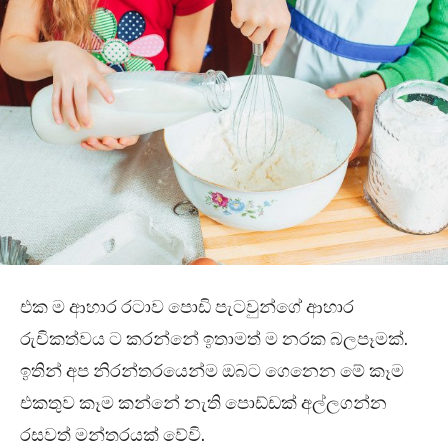
එක ම ආහාර රටාව පොඩි පැටවුන්ගේ ආහාර
රුචිකත්වය ට කරන්නේ ඉතාමත් ම නරක බලපෑමක්.
ඉතින් අප නිරන්තරයෙන්ම ඔබට ගෙනෙන මේ කෑම
එකතුව කෑම කන්නේ නැති පොඩ්ඩක් අල්ලගන්න
රසවත් මන්තරයක් වේවි.