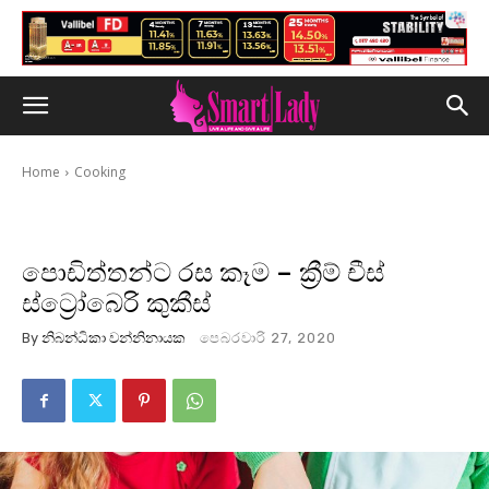
Home
Cooking
පොඩිත්තන්ට රස කෑම – ක්‍රීම් චීස්
ස්ට්‍රෝබෙරි කුකීස්
By
නිබන්ධිකා වන්නිනායක
පෙබරවාරි 27, 2020