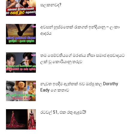
සලකනවද?
අවසන් හුස්මතෙක් රැකගත් ඉන්දියානු – ලංකා
ආදරය
තම පෙම්වතියගේ මරණය නිසා සමාජ අපවාදයට
ලක් වූ කොරියානු තරුව
නැවත ඉපදීම ඇත්තක් බව ඔප්පු කල Dorothy
Eady ගෙ කතාව
රටවල් 51, එක රතු ඇඳුමයි!