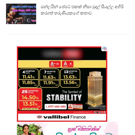
ඔන්ලයින් පේමට් එකක් නිසා මුදල් සියල්ල අහිමි
කරගත් තරුණියකගේ කතාව