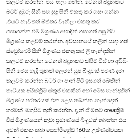
කලවම් කරන්න. එය හලා ගන්න. වෙනත් බඳුනකට
බටර් දුඹුරු සීනි සහ සුදු සීනි එකතු කර ගසා ගන්න
.එයට නැවතත් බිත්තර වැනිලා එකතු කර
ගසාගන්න.එම මිශ්‍රණය හොඳින් ගසාගත් පසු පිටි
මිශ්‍රණය කලවම් කරන්න. අවසානයේ කලින් සාදා ගත්
ස්ට්‍රෝබෙරි සීනි මිශ්‍රණය එකතු කර ලී හැන්දකින්
කලවම් කරන්න.වෙනත් බඳුනකට ක්රීම් චීස් හා අයිසිං
සීනි මේස හැදි තුනක් ලෙමන් යුෂ බිංදුවක් පමණ දමා
කලවම් කරන්න.බටර් ගා පාන් පිටි ඉසගත් බේකින්
තැටියක අයිස්ක්‍රීම් ස්කූප් එකකින් හෝ මේස හැන්දකින්
මිශ්‍රණය පරතරයක් එන ලෙස තබන්න .හැන්දෙන්
තරමක් මතුපිට තුනී කරන්න. දැන් ඒ මතට creaක්‍රීම්
චීස් මිශ්‍රණයෙන් කුඩා ප්‍රමාණයේ බිංදුවක් තබන්න එය
අවන් එකක තබා සෙන්ටිග්‍රේඩ් 160ක උෂ්ණත්වයක