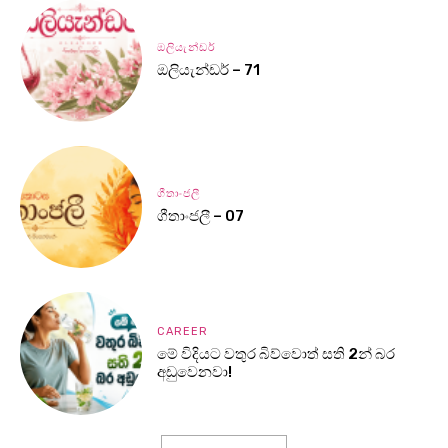
ඔලියැන්ඩර්
ඔලියැන්ඩර් – 71
ගීතාංජලී
ගීතාංජලී – 07
CAREER
මේ විදියට වතුර බිව්වොත් සති 2න් බර
අඩුවෙනවා!