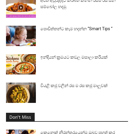
අළුත් අවුරුද්දට කිරිබත් කන්න රසම රස සීනි
සම්බෝල හදමු.
පොඩිත්තන්ට කෑම හදන්න “Smart Tips “
ඉන්දියන් ක්‍රමයට කඩල මසාලා කරියක්
වියළි කජු වලින් රස ම රස කජු මාලුවක්
Don't Miss
කෙනෙක් නිරන්තරයෙන්ම ඔබව පහත් කර