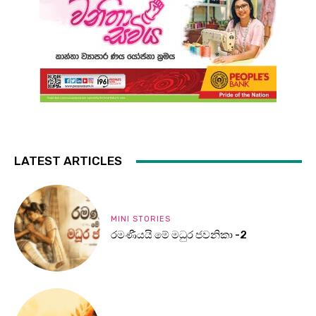
LATEST ARTICLES
MINI STORIES
රමණීයයි මේ මධුර ජවනිකා -2