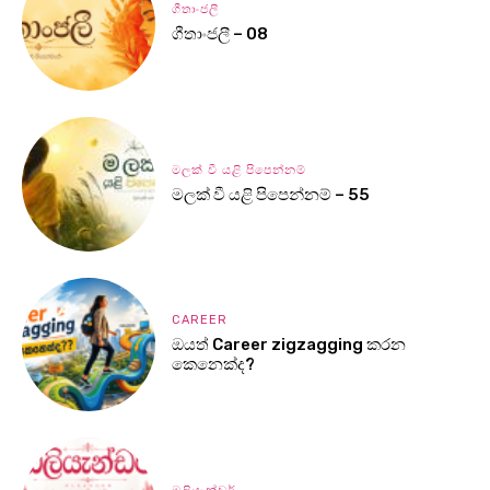
ගීතාංජලී
ගීතාංජලී – 08
මලක් වී යළි පිපෙන්නම්
මලක් වී යළි පිපෙන්නම් – 55
CAREER
ඔයත් Career zigzagging කරන
කෙනෙක්ද?