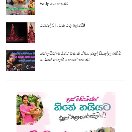
Eady ගෙ කතාව
රටවල් 51, එක රතු ඇඳුමයි!
ඔන්ලයින් පේමට් එකක් නිසා මුදල් සියල්ල අහිමි
කරගත් තරුණියකගේ කතාව