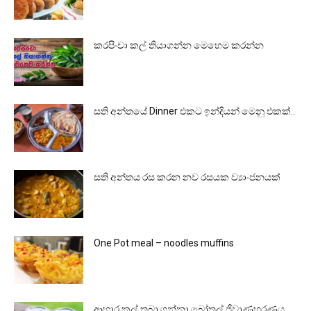
කරපිංචා කල් තියාගන්න මෙහෙම කරන්න
සති අන්තයේ Dinner එකට ඉන්දියන් මෙනු එකක්..
සති අන්තය රස කරන නව රසයක ව්‍යාංජනයක්
One Pot meal – noodles muffins
ආහාර කල් තබා ගන්නා බෝතල් ජීවාණුහරණය