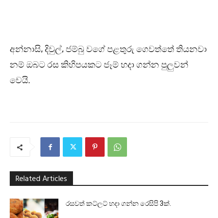
අන්නාසි, දිවුල්, ජම්බු වගේ පළතුරු ගෙවත්තේ තියනවා
නම් ඔබට රස කිහිපයකට ජෑම් හදා ගන්න පුලුවන්
වෙයි.
Related Articles
රසවත් කට්ලට් හදා ගන්න රෙසිපි 3ක්.