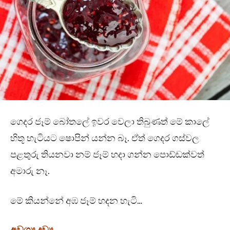
ගෙදර ජෑම් බෝතලේ ඉවර වෙලා තිබුණත් මේ කාලේ
හිතූ හැටියට ෂොපින් යන්න බෑ. ඒත් ගෙදර ගස්වල
පළතුරු තියනවා නම් ජෑම් හදා ගන්න පොඩ්ඩක්වත්
අමාරු නෑ.
මේ කියන්නේ අඹ ජෑම් හදන හැටි…
අවශ්‍ය ද්‍රව්‍ය