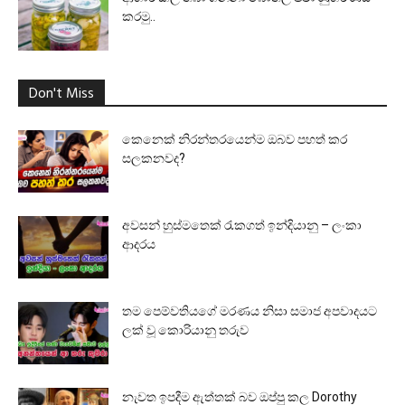
කරමු..
Don't Miss
කෙනෙක් නිරන්තරයෙන්ම ඔබව පහත් කර
සලකනවද?
අවසන් හුස්මතෙක් රැකගත් ඉන්දියානු – ලංකා
ආදරය
තම පෙම්වතියගේ මරණය නිසා සමාජ අපවාදයට
ලක් වූ කොරියානු තරුව
නැවත ඉපදීම ඇත්තක් බව ඔප්පු කල Dorothy