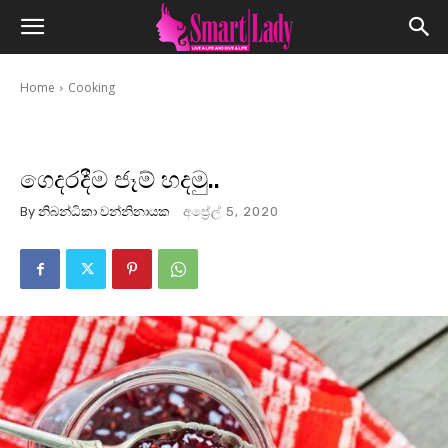
Home
Cooking
ගෙදරදීම ජෑම් හදමු..
By
නිබන්ධිකා වන්නිනායක
අප්‍රේල් 5, 2020