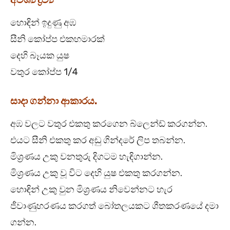
හොඳින් ඉදුණු අඹ
සීනි කෝප්ප එකහමාරක්
දෙහි බෑයක යුෂ
වතුර කෝප්ප 1/4
සාදා ගන්නා ආකාරය.
අඹ වලට වතුර එකතු කරගෙන බ්ලෙන්ඩ් කරගන්න.
එයට සීනි එකතු කර අඩු ගින්දරේ ලිප තබන්න.
මිශ්‍රණය උකු වනතුරු දිගටම හැඳිගාන්න.
මිශ්‍රණය උකු වූ විට දෙහි යුෂ එකතු කරගන්න.
හොඳින් උකු වුන මිශ්‍රණය නිවෙන්නට හැර
ජීවාණුහරණය කරගත් බෝතලයකට ශීතකරණයේ දමා
ගන්න.