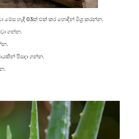
ේස හැඳි 03ක් එක් කර හොඳින් මිශ්‍ර කරන්න.
ඟවා ගන්න.
න්න.
වායකින් පිසදා ගන්න.
න.