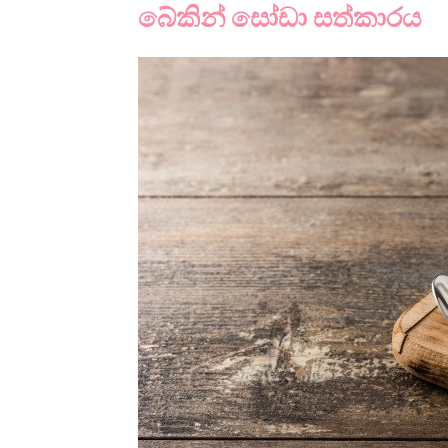
බේකින් සෝඩා සත්කාරය