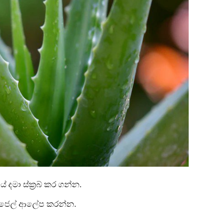
ේ දමා ස්ක්‍රබ් කර ගන්න.
 ජෙල් ආලේප කරන්න.