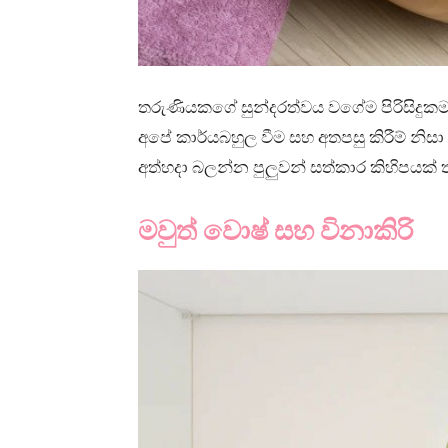
තරුණියකගේ සුන්දරත්වය වගේම පිරිසිදුක
අපේ කාර්යබහුල වීම සහ අතපසු කිරීම් නිස
අත්හදා බලන්න පුලුවන් සත්කාර කිහිපයක් 
මවුත් වොෂ් සහ විනාකිරි