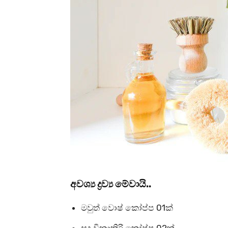
අවශ්‍ය ද්‍රව්‍ය මේවායි..
මවුත් වොෂ් කෝප්ප 01ක්
සුදු විනාකිරි කෝප්ප 02ක්