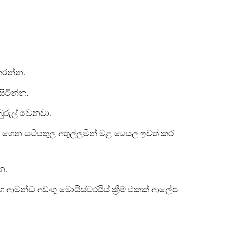
 කරන්න.
ිටින්න.
ුරුල් වෙනවා.
කක් ගෙන යටිපතුල අතුල්ලමින් මළ සෛල ඉවත් කර
න.
මන්ඩ් අඩංගු මොයිස්චරයිස් ක්‍රීම් එකක් ආලේප