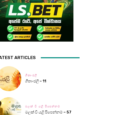
ATEST ARTICLES
ගීතාංජලී
ගීතාංජලී – 11
මලක් වී යළි පිපෙන්නම්
මලක් වී යළි පිපෙන්නම් – 57