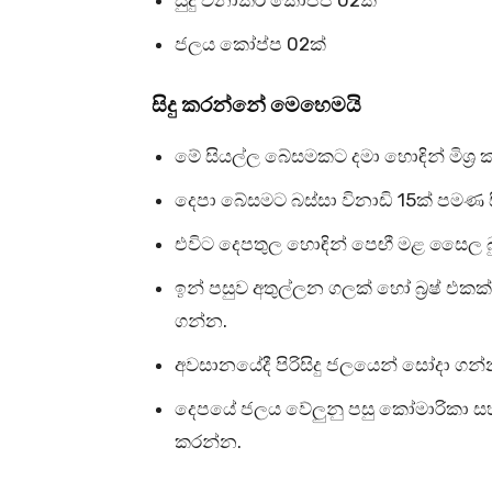
ජලය කෝප්ප 02ක්
සිදු කරන්නේ මෙහෙමයි
මේ සියල්ල බේසමකට දමා හොඳින් මිශ්‍ර
දෙපා බේසමට බස්සා විනාඩි 15ක් පමණ ස
එවිට දෙපතුල හොඳින් පෙඟී මළ සෛල බ
ඉන් පසුව අතුල්ලන ගලක් හෝ බ්‍රෂ් එ
ගන්න.
අවසානයේදී පිරිසිදු ජලයෙන් සෝදා ගන්
දෙපයේ ජලය වේලුනු පසු කෝමාරිකා සහ ආ
කරන්න.