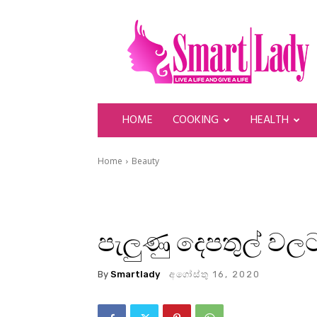
SmartLady
HOME
COOKING
HEALTH
Home
Beauty
පැලුණු දෙපතුල් වල
By
Smartlady
අගෝස්තු 16, 2020