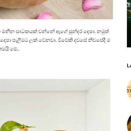
ම මනින සාධකයක් වන්නේ ඇගේ සුන්දර දෙපා. නමුත්
ා දෙපා පැලීමට ලක් වෙනවා. විවේකි දවසේ නිවසේදී ම
තමයි මේ..
L