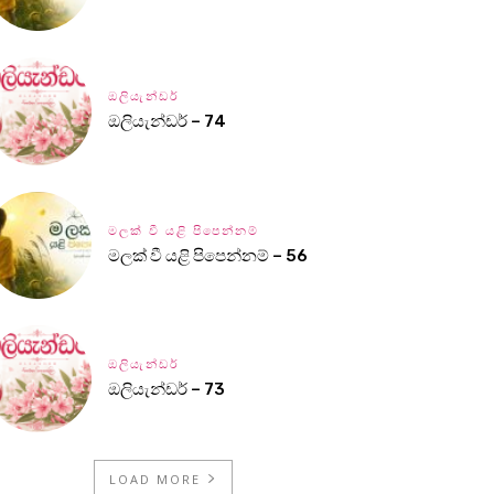
ඔලියැන්ඩර්
ඔලියැන්ඩර් – 74
මලක් වී යළි පිපෙන්නම්
මලක් වී යළි පිපෙන්නම් – 56
ඔලියැන්ඩර්
ඔලියැන්ඩර් – 73
LOAD MORE