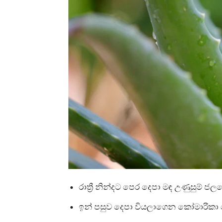
රාත්‍රී නින්දට පෙර දෙපා මඳ උණුසුම් ජලය
ඉන් පසුව දෙපා වියලාගෙන කෝමාරිකා