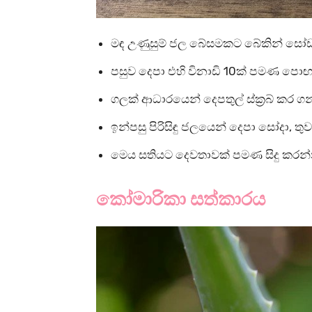
මඳ උණුසුම් ජල බේසමකට බේකින් සෝඩා ම
පසුව දෙපා එහි විනාඩි 10ක් පමණ පො
ගලක් ආධාරයෙන් දෙපතුල් ස්ක්‍රබ් කර ග
ඉන්පසු පිරිසිඳු ජලයෙන් දෙපා සෝදා, තු
මෙය සතියට දෙවතාවක් පමණ සිදු කරන්
කෝමාරිකා සත්කාරය