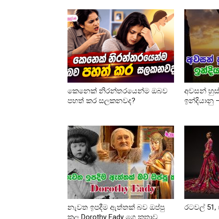
කෙනෙක් නිරන්තරයෙන්ම ඔබව
අවසන් හුස
පහත් කර සලකනවද?
ඉන්දියානු
නැවත ඉපදීම ඇත්තක් බව ඔප්පු
රටවල් 51, 
කල Dorothy Eady ගෙ කතාව