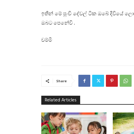
ඉතින් මේ පුංචි දේවල් ටික ඔබේ දිවියේ 
.
ඔබට පෙනේවි
චම්මි
Share
Related Articles