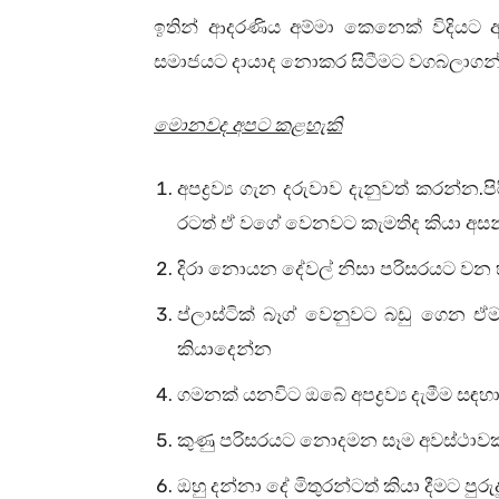
ඉතින් ආදරණිය අම්මා කෙනෙක් විදියට
සමාජයට දායාද නොකර සිටීමට වගබලාගන
මොනවද අපට කළහැකි
.
අපද්‍රව්‍ය ගැන දරුවාව දැනුවත් කරන්න
ප
රටත් ඒ වගේ වෙනවට කැමතිද කියා අස
දිරා නොයන දේවල් නිසා පරිසරයට වන 
ප්ලාස්ටික් බෑග් වෙනුවට බඩු ගෙන ඒ
කියාදෙන්න
ගමනක් යනවිට ඔබේ අපද්‍රව්‍ය දැමීම 
කුණු පරිසරයට නොදමන සෑම අවස්ථාවකම
ඔහු දන්නා දේ මිතුරන්ටත් කියා දීමට පුර