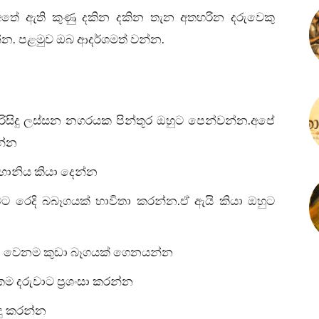
 අතේ ඇති කුණු දකින දකින තැන අතහරින දරුවෙකු
.
.
්න
පළමුව ඔබ ආදර්ශමත් වන්න
.
ිරිසිදු ලස්සන නගරයක පින්තූර ඔහුට පෙන්වන්න
අපේ
න්න
හානිය කියා දෙන්න
.
මට රෙදි බබෑගයක් භාවිතා කරන්න
ඒ ඇයි කියා ඔහුට
සඳහා වෙනම කුඩා බෑගයක් ගෙනයන්න
 දරුවාට ප්‍රශංසා කරන්න
ුදු කරන්න