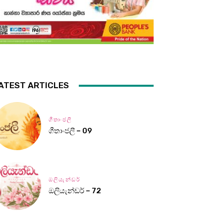
ATEST ARTICLES
ගීතාංජලී
ගීතාංජලී – 09
ඔලියැන්ඩර්
ඔලියැන්ඩර් – 72