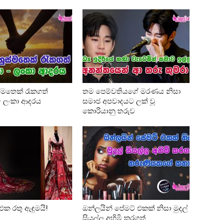
්මතෙක් රැකගත්
තම පෙම්වතියගේ මරණය නිසා
 – ලංකා ආදරය
සමාජ අපවාදයට ලක් වූ
කොරියානු තරුව
එක රතු ඇඳුමයි!
ඔන්ලයින් පේමට් එකක් නිසා මුදල්
සියල්ල අහිමි කරගත්