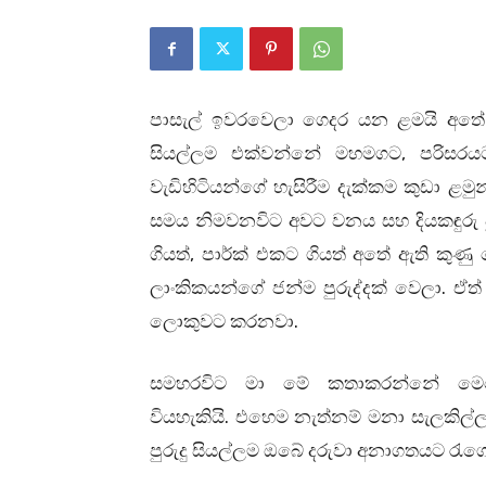
පාසැල් ඉවරවෙලා ගෙදර යන ළමයි අතේ අ
,
සියල්ලම එක්වන්නේ මහමගට
පරිසරය
වැඩිහිටියන්ගේ හැසිරීම දැක්කම කුඩා 
සමය නිමවනවිට අවට වනය සහ දියකඳුරු ප
,
ගියත්
පාර්ක් එකට ගියත් අතේ ඇති කු
.
ලාංකිකයන්ගේ ජන්ම පුරුද්දක් වෙලා
ඒත්
.
ලොකුවට කරනවා
සමහරවිට මා මේ කතාකරන්නේ ම
.
වියහැකියි
එහෙම නැත්නම් මනා සැලකිල්ලක
පුරුදු සියල්ලම ඔබේ දරුවා අනාගතයට 