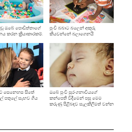
 අඩු ඔබේ පොඩිත්තාගේ
පුංචි බබාට බලෙන් අකුරු
ධනය කරන ක්‍රියාකාරකම්.
කියවන්නේ බලාගෙනයි
ව් සෙනෙහස සිතේ
ඔබේ පුංචි සුරංගනාවියගේ
ල් පතුලේ සැඟව ගිය
කන්පෙති විදීමෙන් පසු මෙම
කරුණු පිළිබඳව සැලකිලිමත් වන්න