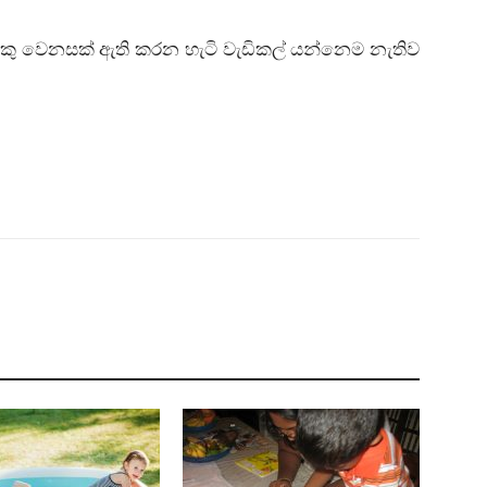
ලොකු වෙනසක් ඇති කරන හැටි වැඩිකල් යන්නෙම නැතිව