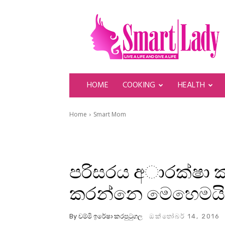
SmartLady
HOME
COOKING
HEALTH
Home
Smart Mom
පරිසරය අාරක්ෂා 
කරන්නෙ මෙහෙමයි
By
චම්මි ඉරේෂා කරපුටුගල
ඔක්තෝබර් 14, 2016