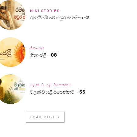
MINI STORIES
රමණීයයි මේ මධුර ජවනිකා -2
ගීතාංජලී
ගීතාංජලී – 08
මලක් වී යළි පිපෙන්නම්
මලක් වී යළි පිපෙන්නම් – 55
LOAD MORE