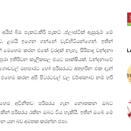
,
,
යිස් බිම පැකට්
කිරි පැකට්
ප්ලාස්ටික් ඇසුරුම් මේ
.
.
ට
ළමයි ඉගෙන ගන්නේ වැඩිහිටියන්ගෙන්
ඉතින්
L
.
ළමුන් මෙහෙම කරන එකේ වරදක් නැහැ
සිරිපාද වන්දනා
.
ුරා ඉතිරිවන කැලිකසල එයට සාක්ෂියක්
වන්දනාවේ
ණු ගොඩවල් මහපාරට හෝ පරිසරයට අතහරින එක දැන්
 එහෙම කරන අපි පිටරටවල් වල වර්ණනාව නම් හරි
ෙහෙම අවිනිතව පරිසරය ගැන නොතකන ඔබට
.
ින් පරිසරය රකින ඔබට විය හැකියි
ඉතින් ඔබේ මේ
.
රැගෙන යන බව අමතක කරන්න එපා