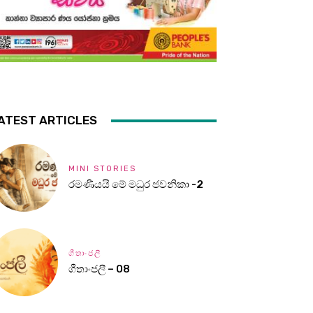
ATEST ARTICLES
MINI STORIES
රමණීයයි මේ මධුර ජවනිකා -2
ගීතාංජලී
ගීතාංජලී – 08