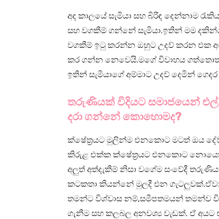
අද කාලයේ සැමියා සහ බිරිඳ දෙන්නාම රැක
සහ වගකීම් ගන්නේ සැමියා.ඉතින් මම දකින
වගකීම් ඉටු කරන්න ඔහුට උදව් කරන එක අ
කර ගන්න නෙවෙයි.මගේ විවාහය ගත්තොත් ම
ඉතින් සැමියාගේ අම්මාට උදව් දෙමින් ගෙද
තරුණියක් විදියට සමාජයෙන් එල
දරා ගන්නේ කොහොමද?
ක්ෂේත්‍රයට මුලින්ම එනකොට මටත් ඔය දේවල්
කිරුළ එක්ක ක්ෂේත්‍රයට එනකොට නොයෙකු
අලුත් අත්දැකීම් නිසා වගේම සංවේදී තරුණිය
කටකතා කියන්නේ මුලදී එන ගැටලුවක්.ඒව
තමන්ට විශ්වාස නම්,සමීපතමයන් තමන්ව 
ගැනීම සහ කලබල අනවශ්‍ය වැඩක්. ඒ අයට ඒව