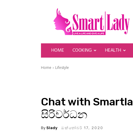
SmartLady
HOME
COOKING
HEALTH
Home
Lifestyle
Chat with Smartlad
සිරිවර්ධන
By
Slady
ඔක්තෝබර් 17, 2020