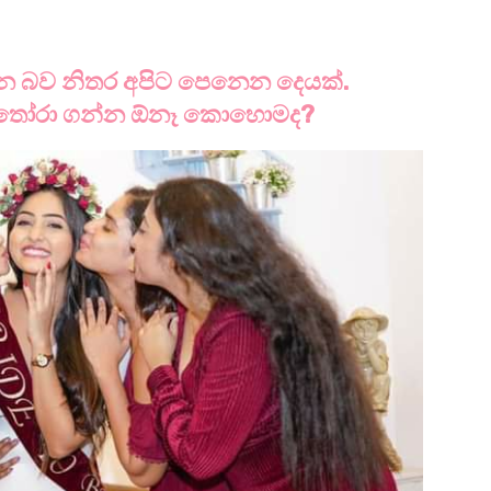
ඉන්න බව නිතර අපිට පෙනෙන දෙයක්.
ො තෝරා ගන්න ඕනෑ කොහොමද?