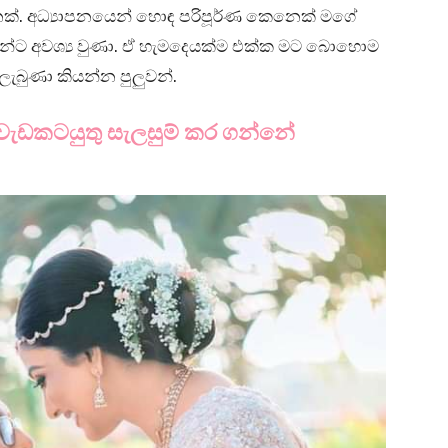
ෙක්. අධ්‍යාපනයෙන් හොඳ පරිපූර්ණ කෙනෙක් මගේ
යන්ට අවශ්‍ය වුණා. ඒ හැමදෙයක්ම එක්ක මට බොහොම
බුණා කියන්න පුලුවන්.
ේ වැඩකටයුතු සැලසුම් කර ගන්නේ