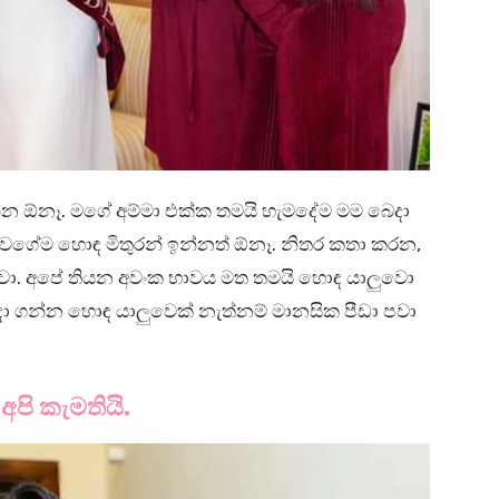
්න ඕනෑ. මගේ අම්මා එක්ක තමයි හැමදේම මම බෙදා
වගේම හොඳ මිතුරන් ඉන්නත් ඕනෑ. නිතර කතා කරන,
ා. අපේ තියන අවංක භාවය මත තමයි හොඳ යාලුවො
 ගන්න හොඳ යාලුවෙක් නැත්නම් මානසික පීඩා පවා
පි කැමතියි.