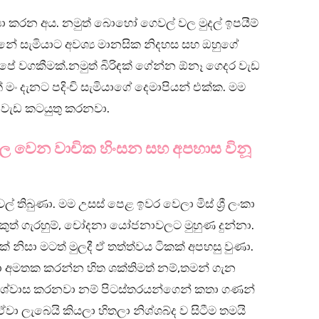
ියා කරන අය. නමුත් බොහෝ ගෙවල් වල මුදල් ඉපයීම්
්නේ සැමියාට අවශ්‍ය මානසික නිදහස සහ ඔහුගේ
පේ වගකීමක්.නමුත් බිරිඳක් ගේන්න ඕනෑ ගෙදර වැඩ
ං දැනට පදිංචි සැමියාගේ දෙමාපියන් එක්ක. මම
ර වැඩ කටයුතු කරනවා.
්ල වෙන වාචික හිංසන සහ අපහාස විනූ
 තිබුණා. මම උසස් පෙළ ඉවර වෙලා මිස් ශ්‍රී ලංකා
ත් ගැරහුම්, චෝදනා යෝජනාවලට මුහුණ දුන්නා.
ක් නිසා මටත් මුලදී ඒ තත්ත්වය ටිකක් අපහසු වුණා.
ා අමතක කරන්න හිත ශක්තිමත් නම්,තමන් ගැන
විශ්වාස කරනවා නම් පිටස්තරයන්ගෙන් කතා ගණන්
ා ලැබෙයි කියලා හිතලා නිශ්ශබ්ද ව සිටීම තමයි