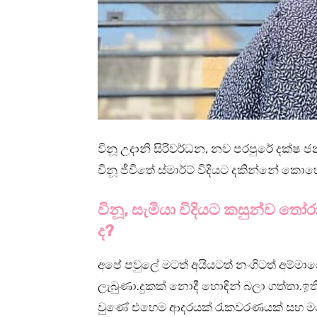
විනූ උදානි සිරිවර්ධන, නව පරපුරේ දක්ෂ ජන
විනූ ජීවිතේ ස්මාර්ට් විදියට දකින්නේ ක
විනූ, සැමියා විදියට කසුන්ව 
ද?
අපේ පවුලේ මටත් අයියටත් නංගිටත් අම්ම
ලැබුණා.දුකක් නොදී හොඳින් බලා ගත්තා.
වුණේ එහෙම ආදරයක් රැකවරණයක් සහ මග