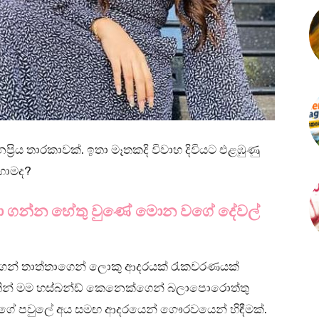
ප්‍රිය තාරකාවක්. ඉතා මෑතකදි විවාහ දිවියට එළඹුණු
ොහොමද?
තෝරා ගන්න හේතු වුණේ මොන වගේ දේවල්
ාගෙන් තාත්තාගෙන් ලොකු ආදරයක් රැකවරණයක්
ඉතින් මම හස්බන්ඩ් කෙනෙක්ගෙන් බලාපොරොත්තු
ේ පවුලේ අය සමඟ ආදරයෙන් ගෞරවයෙන් හිඳීමක්.