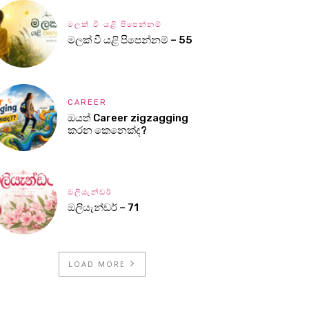
මලක් වී යළි පිපෙන්නම්
මලක් වී යළි පිපෙන්නම් – 55
CAREER
ඔයත් Career zigzagging
කරන කෙනෙක්ද?
ඔලියැන්ඩර්
ඔලියැන්ඩර් – 71
LOAD MORE