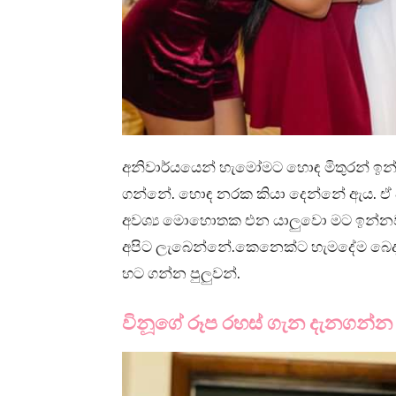
අනිවාර්යයෙන් හැමෝමට හොඳ මිතුරන් ඉන
ගන්නේ. හොඳ නරක කියා දෙන්නේ ඇය. ඒ 
අවශ්‍ය මොහොතක එන යාලුවො මට ඉන්නව
අපිට ලැබෙන්නේ.කෙනෙක්ට හැමදේම බෙදා
හට ගන්න පුලුවන්.
විනූගේ රූප රහස් ගැන දැනගන්න අ