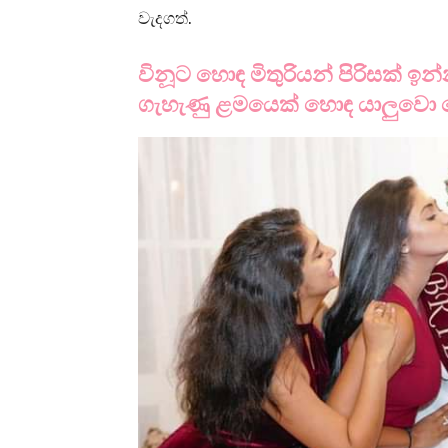
වැදගත්.
විනූට හොඳ මිතුරියන් පිරිසක් 
ගැහැණු ළමයෙක් හොඳ යාලුව