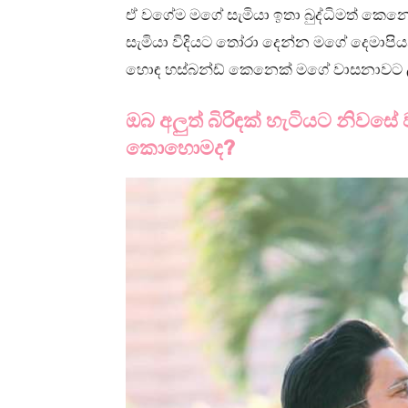
ඒ වගේම මගේ සැමියා ඉතා බුද්ධිමත් කෙන
සැමියා විදියට තෝරා දෙන්න මගේ දෙමාපි
හොඳ හස්බන්ඩ් කෙනෙක් මගේ වාසනාවට ලැ
ඔබ අලුත් බිරිඳක් හැටියට නිවස
කොහොමද?