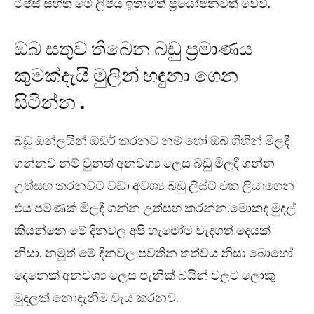
ටිප්ස් සහිත මේ ලිපිය ඉතාමත් ප්‍රයෝජනවත් වේවි.
ඔබ සතුව තිබෙන බඩු ප්‍රමාණය
කුමක්දැයි මුලින් හඳුනා ගෙන
සිටින්න .
බඩු ඔන්ලයින් ඕඩර් කරනව නම් හෝ ඔබ ගිහින් මිලදී
ගන්නව නම් වුනත් අනවශ්‍ය ලෙස බඩු මිලදී ගන්න
උත්සහ කරනවට වඩා අවශ්‍ය බඩු ලිස්ට් එක ලියාගෙන
එය පමණක් මිලදී ගන්න උත්සහ කරන්න.මොකද මුදල්
කියන්නෙ මේ දිනවල අපි හැමෝම වැදගත් දෙයක්
නිසා. නමුත් මේ දිනවල පවතින තත්වය නිසා බොහෝ
දෙනෙක් අනවශ්‍ය ලෙස පැනික් බයින් වලට ලොකු
මුදලක් නොදැනීම වැය කරනව.