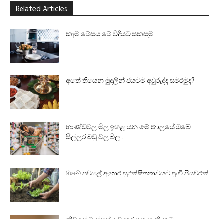
Related Articles
කෑම මේසය මේ විදියට සකසමු
අතේ තියෙන මුදලින් ජයටම අවුරුද්ද සමරමුද?
භාණ්ඩවල මිල ඉහළ යන මේ කාලයේ ඔබේ
සිල්ලර බඩු වල බිල...
ඔබේ පවුලේ ආහාර සුරක්‌ෂිතතාවයට පුංචි පියවරක්