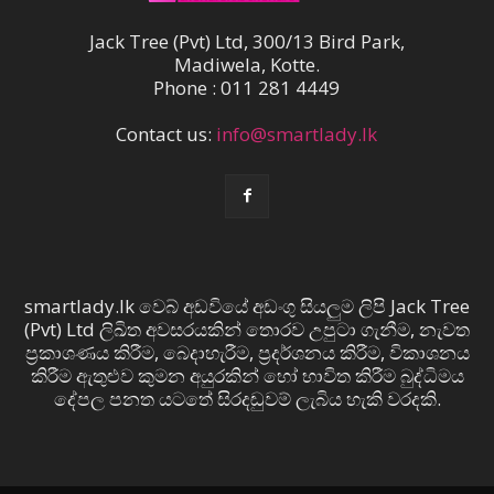
Jack Tree (Pvt) Ltd, 300/13 Bird Park,
Madiwela, Kotte.
Phone : 011 281 4449
Contact us:
info@smartlady.lk
smartlady.lk වෙබ් අඩවියේ අඩංගු සියලුම ලිපි Jack Tree
(Pvt) Ltd ලිඛිත අවසරයකින් තොරව උපුටා ගැනීම, නැවත
ප්‍රකාශණය කිරීම, බෙදාහැරීම, ප්‍රදර්ශනය කිරීම, විකාශනය
කිරීම ඇතුළුව කුමන අයුරකින් හෝ භාවිත කිරීම බුද්ධිමය
දේපල පනත යටතේ සිරදඬුවම් ලැබිය හැකි වරදකි.