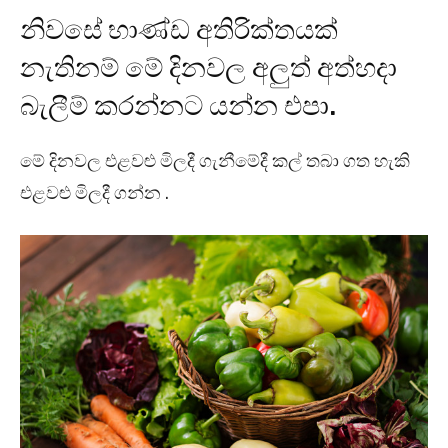
නිවසේ භාණ්ඩ අතිරික්තයක්
නැතිනම් මේ දිනවල අලුත් අත්හදා
බැලීම් කරන්නට යන්න එපා.
මේ දිනවල එළවළු මිලදී ගැනීමේදී කල් තබා ගත හැකි
එළවළු මිලදී ගන්න .