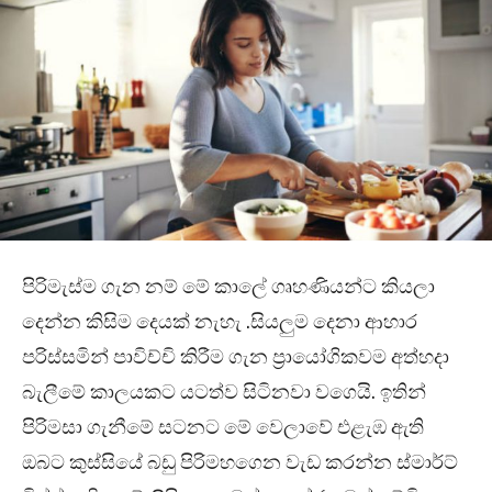
පිරිමැස්ම ගැන නම් මේ කාලේ ගෘහණියන්ට කියලා
දෙන්න කිසිම දෙයක් නැහැ .සියලුම දෙනා ආහාර
පරිස්සමින් පාවිච්චි කිරීම ගැන ප්‍රායෝගිකවම අත්හදා
බැලීමේ කාලයකට යටත්ව සිටිනවා වගෙයි. ඉතින්
පිරිමසා ගැනීමේ සටනට මේ වෙලාවේ එළැඹ ඇති
ඔබට කුස්සියේ බඩු පිරිමහගෙන වැඩ කරන්න ස්මාර්ට්