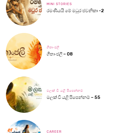
MINI STORIES
රමණීයයි මේ මධුර ජවනිකා -2
ගීතාංජලී
ගීතාංජලී – 08
මලක් වී යළි පිපෙන්නම්
මලක් වී යළි පිපෙන්නම් – 55
CAREER