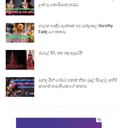
ලක් වූ කොරියානු තරුව
නැවත ඉපදීම ඇත්තක් බව ඔප්පු කල Dorothy
Eady ගෙ කතාව
රටවල් 51, එක රතු ඇඳුමයි!
ඔන්ලයින් පේමට් එකක් නිසා මුදල් සියල්ල අහිමි
කරගත් තරුණියකගේ කතාව