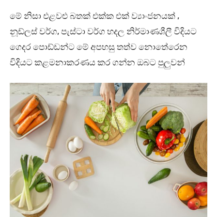
මේ නිසා එළවළු බතක් එක්ක එක් ව්‍යාංජනයක් ,
නූඩ්ලස් වර්ග, පැස්ටා වර්ග හදල නිර්මාණශීලී විදියට
ගෙදර පොඩ්ඩන්ට මේ අපහසු තත්ව නොතේරෙන
විදියට කළමනාකරණය කර ගන්න ඔබට පුලුවන්