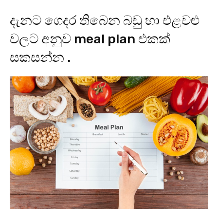
දැනට ගෙදර තිබෙන බඩු හා එළවළු
වලට අනුව meal plan එකක්
සකසන්න .