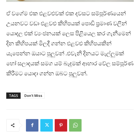
ඒ වගේම එක එළවළුවක් එක දවසට සම්පූර්ණයෙන්
උයනවට වඩා එළවළු කිහිපයක් පොඩි ප්‍රමාණ වලින්
යොදල එක් ව්‍යංජනයක් ලෙස පිළියෙල කර ගැනීමෙන්
දින කිහිපයක් මිලදී ගන්න එළවළු කිහිපයකින්
යැපෙන්න ඔයාට පුලුවන් .එවැනි දිනයට මැල්ලුමක්
හෝ සලාදයක් සමග යම් බැදුමක් ආහාර වේල සම්පූර්ණ
කිරීමට යොදා ගන්න ඔබට පුලුවන්.
TAGS
Don't Miss