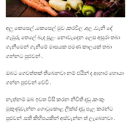
අලු කෙසෙල් ,කෙසෙල් මුව ,කරවිල ,අල ,වැනි දේ
ගැඹුරු තෙලේ බැද සුළං නොවැදෙන ලෙස අසුරා තබා
ගැනීමෙන් ගැනීමේ මාසයක පමණ කාලයක් තබා
ගන්නට පුළුවන් .
ඔබට ගෙවත්තක් තිබෙනවා නම් එයින් ද ආහාර හොයා
ගන්න පුළුවන් වේවි .
නැත්නම් ඔබ ඉවත විසි කරන නිවිති දඬු ,කංකුං
මුකුණුවැන්න ගොටුකොළ ලීක්ස් දඬු පැල කරන්ට
පුළුවන් .සති කිහිපයකින් අස්වැන්න ත් ලැබෙනවා .