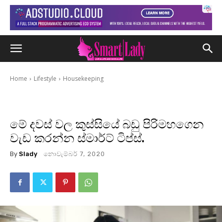
Home
Lifestyle
Housekeeping
මේ දවස් වල කුස්සියේ බඩු පිරිමහගෙන
වැඩ කරන්න ස්මාර්ට් ටිප්ස්.
By
Slady
නොවැම්බර් 7, 2020