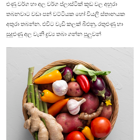
ළුණු වර්ග හා අල වර්ග ප්ලාස්ටික් කූඩ වල අහුරා
තබනවාට වඩා පන් වට්ටියක හෝ වියලි ස්තානයක
අතුරා තබන්න. එවිට වැඩි කලක් බීළුනු, රතුළුණු හා
සුදුළුණු අල වැනි ද්‍රව්‍ය තබා ගන්න පුලුවන්