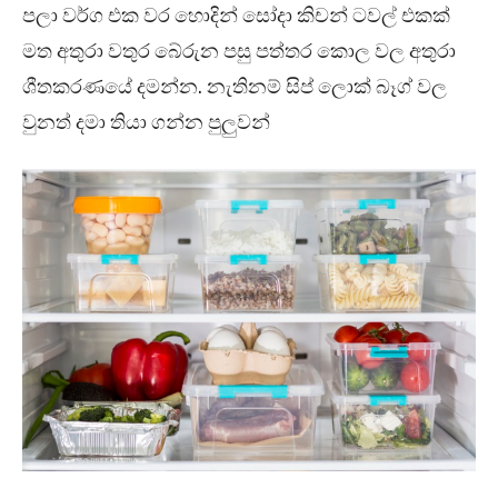
පලා වර්ග එක වර හොදින් සෝදා කිචන් ටවල් එකක්
මත අතුරා වතුර බේරුන පසු පත්තර කොල වල අතුරා
ශීතකරණයේ දමන්න. නැතිනම් සිප් ලොක් බෑග් වල
වුනත් දමා තියා ගන්න පුලුවන්