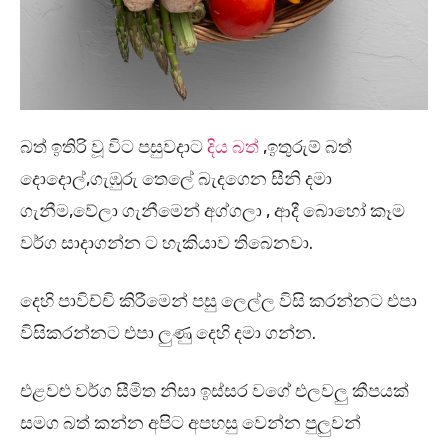
බත් ඉතිරි වූ විට පසුවදාට
දිය බත්
,ඉතුරුම් බත්
දොදොල්,ගැඹුරු තෙලේ බැදගෙන සීනි දමා
ගැනීම,වේලා ගැනීමෙන් අග්ගලා , ආදී බොහෝ කෑම
වර්ග සාදාගන්න ට හැකියාව තිබෙනවා.
දෙහි පාවිච්චි කිරීමෙන් පසු ලෙල්ල විසි කරන්නට එපා
විසිකරන්නට එපා ලුණු දෙහි දමා ගන්න.
එළවළු වර්ග සීමිත නිසා ඉස්සර වගේ එලවලු කීපයක්
සමග බත් කන්න අපිට අපහසු වෙන්න පුලුවන්