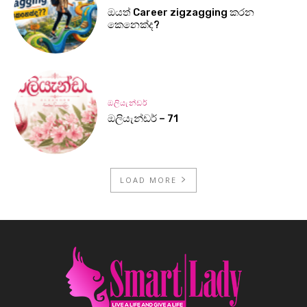
ඔයත් Career zigzagging කරන
කෙනෙක්ද?
ඔලියැන්ඩර්
ඔලියැන්ඩර් – 71
LOAD MORE