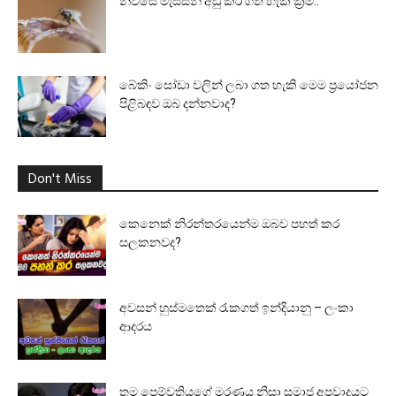
නිවසේ මැස්සන් අඩු කර ගත හැකි ක්‍රම..
බේකිං සෝඩා වලින් ලබා ගත හැකි මෙම ප්‍රයෝජන
පිළිබඳව ඔබ දන්නවාද?
Don't Miss
කෙනෙක් නිරන්තරයෙන්ම ඔබව පහත් කර
සලකනවද?
අවසන් හුස්මතෙක් රැකගත් ඉන්දියානු – ලංකා
ආදරය
තම පෙම්වතියගේ මරණය නිසා සමාජ අපවාදයට