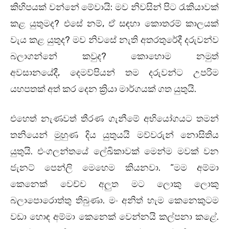
කිහිපයක් වන්නේ මේවායි: මව නිවසින් පිට රැකියාවක්
කළ යුතුමද? එසේ නම්, ඒ සඳහා කොතරම් කාලයක්
වැය කළ යුතුද? මව නිවසේ නැති අතරතුරේදී දරුවන්ව
බලාගන්නේ කවුද? කොහොම නමුත්
අවසානයේදී, දෙමව්පියන් තම දරුවන්ට උපරිම
යහපතක් අත් කර දෙන ක්‍රියා මාර්ගයක් ගත යුතුයි.
එහෙත් නැණවත් තීරණ ගැනීමේ අභියෝගයට තමන්
තනියෙන් මුහුණ දිය යුතුයයි මව්වරුන් නොසිතිය
යුතුයි. එංගලන්තයේ ලේඛිකාවක් මෙන්ම මවක් වන
ජැනට් පෙන්ලි මෙහෙම කියනවා. “මම අම්මා
කෙනෙක් වෙච්ච අලුත මට ලොකු ලොකු
බලාපොරොත්තු තිබුණා. මං අනිත් හැම කෙනෙකුටම
වඩා හොඳ අම්මා කෙනෙක් වෙන්නයි කල්පනා කළේ.