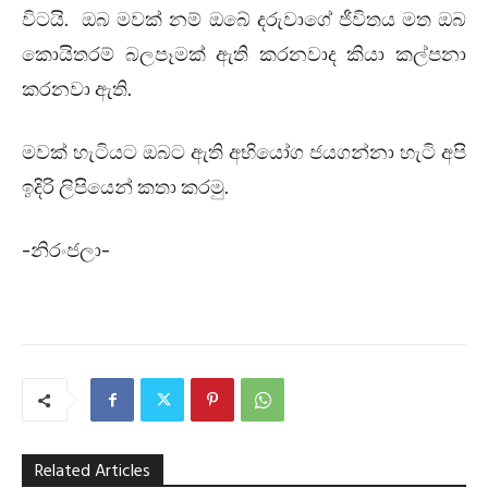
විටයි. ඔබ මවක් නම් ඔබේ දරුවාගේ ජීවිතය මත ඔබ
කොයිතරම් බලපෑමක් ඇති කරනවාද කියා කල්පනා
කරනවා ඇති.
මවක් හැටියට ඔබට ඇති අභියෝග ජයගන්නා හැටි අපි
ඉදිරි ලිපියෙන් කතා කරමු.
-නිරංජලා-
Related Articles