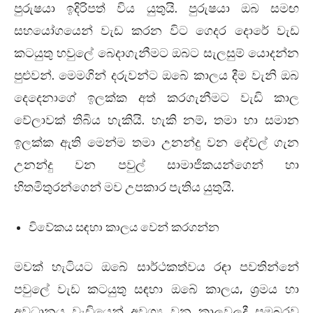
පුරුෂයා ඉදිරිපත් විය යුතුයි. පුරුෂයා ඔබ සමඟ
සහයෝගයෙන් වැඩ කරන විට ගෙදර දොරේ වැඩ
කටයුතු හවුලේ බෙදාගැනීමට ඔබට සැලසුම් යොදන්න
පුළුවන්. මෙමගින් දරුවන්ට ඔබේ කාලය දීම වැනි ඔබ
දෙදෙනාගේ ඉලක්ක අත් කරගැනීමට වැඩි කාල
වේලාවක් තිබිය හැකියි. හැකි නම්, තමා හා සමාන
ඉලක්ක ඇති මෙන්ම තමා උනන්දු වන දේවල් ගැන
උනන්දු වන පවුල් සාමාජිකයන්ගෙන් හා
හිතමිතුරන්ගෙන් මව උපකාර පැතිය යුතුයි.
විවේකය සඳහා කාලය වෙන් කරගන්න
මවක් හැටියට ඔබේ සාර්ථකත්වය රඳා පවතින්නේ
පවුලේ වැඩ කටයුතු සඳහා ඔබේ කාලය, ශ්‍රමය හා
අවධානය වැඩියෙන් අවශ්‍ය වන කාලවලදී සමබරව