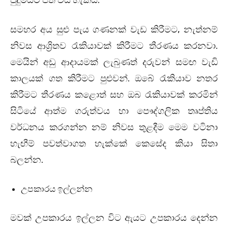
පුදුමයට පත් විය හැකියි.
සමහර අය සුළු පැය ගණනක් වැඩ කිරීමට, නැත්නම්
නිවස ආශ්‍රිතව රැකියාවක් කිරීමට තීරණය කරනවා.
මෙයින් අඩු ආදායමක් ලැබුණත් දරුවන් සමඟ වැඩි
කාලයක් ගත කිරීමට පුළුවන්. ඔබේ රැකියාව නතර
කිරීමට තීරණය කළොත් සහ ඔබ රැකියාවක් කරමින්
සිටියේ ආත්ම ගරුත්වය හා පෞද්ගලික තෘප්තිය
වර්ධනය කරගන්න නම් නිවස තුළදීම මෙම වටිනා
හැඟීම් පවත්වාගත හැක්කේ කෙසේද කියා සිතා
බලන්න.
උපකාරය ඉල්ලන්න
මවක් උපකාරය ඉල්ලන විට ඇයට උපකාරය දෙන්න