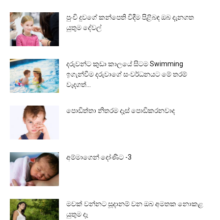
පුංචි දුවගේ කන්පෙති විදීම පිළිබඳ ඔබ දැනගත
යුතුම දේවල්
දරුවන්ට කුඩා කාලයේ සිටම Swimming
ඉගැන්වීම දරුවාගේ සංවර්ධනයට මේ තරම්
වැදගත්...
පොඩිත්තා නිතරම දෑස් පොඩිකරනවාද
අම්මාගෙන් දෝණිට -3
මවක් වන්නට සූදානම් වන ඔබ අමතක නොකළ
යුතුම දෑ