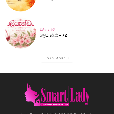
ඔලියැන්ඩර්
ඔලියැන්ඩර් – 72
LOAD MORE