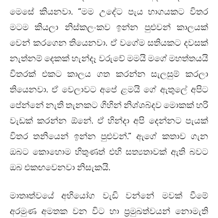
මෙසේ කියනවා. “මම උදේට පැය භාගයකට විතර
මටම කියලා නිස්කලංකව ඉන්න පුළුවන් කාලයක්
වෙන් කරගෙන තියෙනවා. ඒ වගේම සතියකට දවසක්
නැත්නම් දෙකක් හැන්දෑ වරුවේ මමයි මගේ මහත්තයයි
විතරක් එකට කාලය ගත කරන්න සැලසුම් කරලා
තියෙනවා. ඒ වෙලාවට අපේ ළමයි ගේ ඇතුලේ අපිට
පේන්නේ නැති තැනකට ගිහින් නිශ්ශබ්දව මොකක් හරි
වැඩක් කරන්න ඕනේ. ඒ හින්දා අපි දෙන්නට පැයක්
විතර තනියෙන් ඉන්න පුළුවන්.” ඇගේ කතාව ගැන
ඔබට කොහොම හිතුණත් එහි සත්‍යතාවක් ඇති බවට
ඔබ එකඟවෙනවා නිසැකයි.
මාතෘත්වයේ අභියෝග වැඩි වන්නේ මවක් වීමේ
අරමුණ අමතක වන විට හා ප්‍රමුඛත්වයන් නොමැති