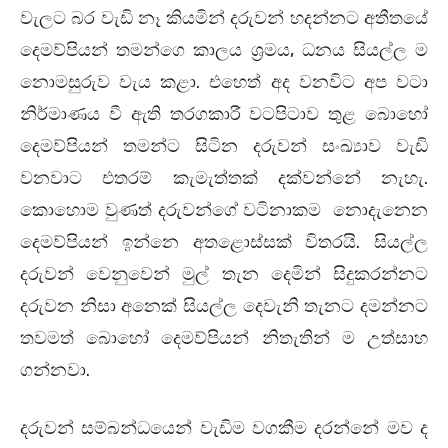
වැලට බර වැඩි නෑ කියමින් දරුවන් හදන්නට අතීතයේ
දෙමව්පියන් තමන්ගෙ කාලය ශ්‍රමය, ධනය සියල්ල ම
නොමසුරුව වැය කළා. එහෙත් අද වනවිට අප වටා
නිර්මාණය වී ඇති තරගකාරී වටපිටාව තුළ බොහෝ
දෙමව්පියන් තමන්ට සිටින දරුවන් සංඛ්‍යාව වැඩි
වනවාට එතරම් කැමැත්තක් දක්වන්නේ නැහැ.
කොහොම වුණත් දරුවන්ගේ වටිනාකම නොදැනෙන
දෙමව්පියන් ඉන්නෙ අතළොස්සක් විතරයි. සියල්ල
දරුවන් වෙනුවෙන් මුල් තැන දෙමින් සිදුකරන්නට
දරුවන නිසා අනෙක් සියල්ල දෙවැනි තැනට දමන්නට
තවමත් බොහෝ දෙමව්පියන් නිතැතින් ම උත්සාහ
ගන්නවා.
දරුවන් සම්බන්ධයෙන් වැඩිම වගකීම දරන්නේ මව ද