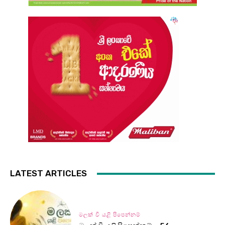
LATEST ARTICLES
මලක් වී යළි පිපෙන්නම්