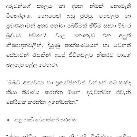
දරුවන්ගේ කාලය කා දමන නිමක් නොමැති
විනෝදාංශ, නොයෙක් බඩු මුට්ටු, මෙවලම් හා
ප්‍රවණතාවන් අතර තෝරා බේරීමක් කිරීම සඳහා විචාර
බුද්ධිය අවශ්‍යයි. වැල නොකැඩී එන අලුත්
නිෂ්පාදනවලින්, දියුණු තාක්ෂණයෙන් හා වෙනත්
සේවාවන් රැසකින් අපේ ජීවිතවලට නිතරම වාගේ
බලපෑම් එල්ල වෙනවා.
“ඔබට අත්‍යවශ්‍ය හා ප්‍රයෝජනවත් වන්නේ මොකක්ද
කියා තීරණය කරන්න ඕනේ. දරුවන්ටත් එවැනි
තේරීමක් කරන්න උගන්වන්න.”
කළ හැකි වෙනස්කම් කරන්න