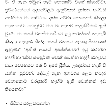
මං ඒ ගැන තිබුණ හැම පොතක්ම වගේ කියෙව්වා.
ප්‍රවීණයන්ගේ අදහස්වලට ඇහුම්කන් දුන්නා. හැබැයි
අන්තිමට මං සාර්ථක, දක්ෂ අම්මා කෙනෙක් කියලා
හැඟෙනවා වෙනුවට මට මං ගැනම කලකිරීමක් ඇති
වුණා. මං මගේ වගකීම හරියට ඉටු කරන්නේ නැහැයි
කියලා හැඟුණ හින්දා මගේ මනසට ලොකු පීඩනයක්
දැනුණා” “අනිත් අයගේ අපේක්ෂාවන් ඉටු කරන්න
හදද්දී හා ‘සර්ව සම්පූර්ණ මවක්’ වෙන්න හදද්දී ඕනෑවට
වඩා වෙහෙසට පත් වී අපේ ප්‍රීතිය, උද්‍යෝගය නැති වී
යන්න පුළුවන්. දේවල් ගැන අනවශ්‍ය ලෙස කරදර
වෙනකොට වරදකාරී හැඟීම් ඇති වෙන්නත් ඉඩ
තියෙනවා.”
ජීවිතය සරල කරගන්න