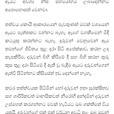
ඇයට අවශ්‍ය නිසි සහයෝගය ලබාදෙන්නට
අපොහොසත් වෙනවා.
තත්වය කොයි ආකාරයෙන් පැවතුණත් මවක් වශයෙන්
ඇයට පැත්තකට ‍වන්නට බැහැ. ඇගේ වගකීමෙන් මිදී
කටයුතු කරන්නට බැහැ. දරුවන් වෙනුවෙන් ඇය
තමන්ගේ ජීවිතය තුළ දරා සිටි අපේක්ෂාව, කරන ලද
කැපකිරීම, දරුවන් බිහි කිරීමේ දී සහ බිහි කරන තුරු
කුස තුළ දරා සිටීමේ දී ඇති වූ බැඳීම ඇයට දරුවන්ගෙන්
ඈත්වී සිටින්නට කිසිසේත් ඉඩ දෙන්නේ නැහැ.
කවර තත්ත්වයක සිටිමින් හෝ දරුවන් ඉතා සුරක්ෂිතව
සහ ශාරීරිකවත් මානසිකවත් නිරෝගී අන්දමින් දරුවන්
උස්මහත් කරගන්නට මවක් හැටියට ඔබ ශක්තිමත් විය
යුතුයි. දරුවන්ගේ එක් එක් වර්ධන අවධි තුළ ඔබ ඔවුන්