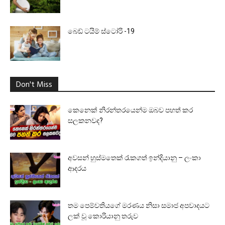
බෙඩ් ටයිම් ස්ටෝරි -19
Don't Miss
කෙනෙක් නිරන්තරයෙන්ම ඔබව පහත් කර
සලකනවද?
අවසන් හුස්මතෙක් රැකගත් ඉන්දියානු – ලංකා
ආදරය
තම පෙම්වතියගේ මරණය නිසා සමාජ අපවාදයට
ලක් වූ කොරියානු තරුව