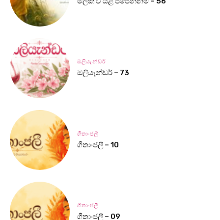
මලක් වී යළි පිපෙන්නම් – 56
ඔලියැන්ඩර්
ඔලියැන්ඩර් – 73
ගීතාංජලී
ගීතාංජලී – 10
ගීතාංජලී
ගීතාංජලී – 09