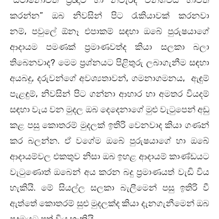
“ස්ථානෝචිත ප්‍රඥාව හා නිවැරදි විනිශ්චය භාවිත
කරන්න” ඔබ නිවසින් පිට රැකියාවක් කරනවා
නම්, පවුලේ ඕනෑ එපාකම් සඳහා ඔබේ පුරුෂයාගේ
ආදායම පමණක් ප්‍රමාණවත්ද කියා සලකා බලා
තිබෙනවාද? මෙම ප්‍රශ්නයට පිළිතුරු ලබාගැනීම සඳහා
අයබදු, දරුවන්ගේ අවශ්‍යතාවන්, ගමනාගමනය, ඇඳුම්
පැළඳුම්, නිවසින් පිට ගන්නා ආහාර හා අමතර වියදම්
සඳහා වැය වන මුදල ඔබ දෙදෙනාගේ මුළු වැටුපෙන් අඩු
කළ පසු කොතරම් මුදලක් ඉතිරි වෙනවාද කියා ගණන්
කර බලන්න. ඒ වගේම ඔබේ පුරුෂයාගේ හා ඔබේ
ආදායම්වල එකතුව නිසා ඔබ ඉහළ ආදායම් කාණ්ඩයට
වැටුණොත් ඔබෙන් අය කරන බදු ප්‍රමාණයත් වැඩි විය
හැකියි. මේ සියල්ල සලකා බැලීමෙන් පසු ඉතිරි වී
ඇත්තේ කොතරම් සුළු මුදලක්ද කියා දැනගැනීමෙන් ඔබ