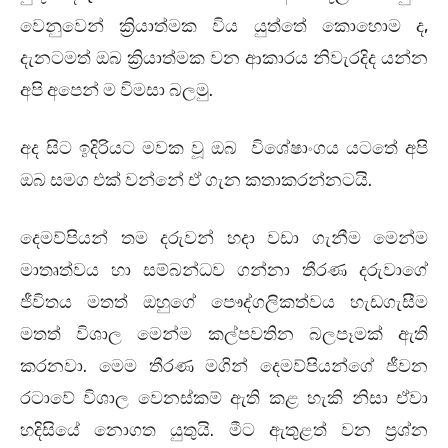
වෙනුවෙන් ක්‍රියාත්මක විය යුත්තේ කොහොම ද,
දැනටමත් ඔබ ක්‍රියාත්මක වන ආකාරය නිවැරදිද යන්න
අපි අපෙන් ම විමසා බලමු.
අද සිට ඉදිරියට මවක වූ ඔබ විශේෂාංගය යටතේ අපි
ඔබ සමග එක් වන්නේ ඒ ගැන කතාකරන්නටයි.
දෙමව්පියන් තම දරුවන් හදා වඩා ගැනීම මෙන්ම
මාතෘත්වය හා සම්බන්ධව ගන්නා තීරණ දරුවාගේ
ජීවිතය මතත් ඔහුගේ පෞද්ගලිකත්වය හැඩගැසීම
මතත් විශාල මෙන්ම කල්පවතින බලපෑමක් ඇති
කරනවා. මෙම තීරණ මගින් දෙමව්පියන්ගේ ජීවන
රටාවේ විශාල වෙනස්කම් ඇති කළ හැකි නිසා ඒවා
හදිසියේ නොගත යුතුයි. මීට ඇතුළත් වන ප්‍රශ්න