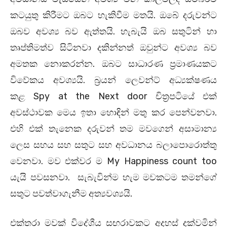
කටයුතු කිරීමට ඔබට හැකිවීම මතයි. ඔබේ දරුවන්ට
ඔබව අවශ්‍ය බව ඇත්තයි. හැබැයි ඔබ සතුටින් හා
තෘප්තිමත්ව සිටිනවා දකින්නත් ඔවුන්ට අවශ්‍ය බව
අමතක නොකරන්න. ඔබට සාධාරණ ප්‍රමාණයකට
විවේකය අවශ්‍යයි. බ්‍රයන් ලෙවන්ට් අධ්‍යක්ෂණය
කළ Spy at the Next door චිත්‍රපටියේ එක්
අවස්ථාවක මෙය ඉතා හොඳින් මතු කර පෙන්වනවා.
එහි එක් තැනෙක දරුවන් තම මවගෙන් අසාමාන්‍ය
ලෙස සහය සහ සතුට සහ අවධානය බලාපොරොත්තු
වෙනවා. මව එක්වර ම My Happiness count too
යැයි පවසනවා. සැබැවින්ම හැම මවකටම තමන්ගේ
සතුට පවත්වාගැනීම අත්‍යවශ්‍යයි.
එක්තරා මවක් විදේශීය සඟරාවකට අදහස් දක්වමින්