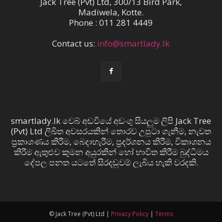
Jack Tree (Pvt) Ltd, 300/13 Bird Park,
Madiwela, Kotte.
Phone : 011 281 4449
Contact us:
info@smartlady.lk
smartlady.lk වෙබ් අඩවියේ අඩංගු සියලුම ලිපි Jack Tree
(Pvt) Ltd ලිඛිත අවසරයකින් තොරව උපුටා ගැනීම, නැවත
ප්‍රකාශණය කිරීම, බෙදාහැරීම, ප්‍රදර්ශනය කිරීම, විකාශනය
කිරීම ඇතුළුව කුමන අයුරකින් හෝ භාවිත කිරීම බුද්ධිමය
දේපල පනත යටතේ සිරදඬුවම් ලැබිය හැකි වරදකි.
© Jack Tree (Pvt) Ltd |
Privacy Policy
|
Terms