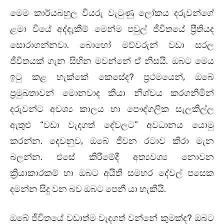
මෙම කාර්යබහුල වියරු වැටුණු ලෝකය දරුවන්ගේ
ළමා වියේ අද්දැකීම් මෙන්ම පවුල් ජීවිතයේ ප්‍රීතියද
සොරාගන්නවා. බොහෝ මව්වරුන් වඩා සරල
ජීවිතයක් ගැන සිහින මවන්නේ ඒ නිසයි. ඔබට මෙය
ඉටු කළ හැක්කේ කෙසේද? ප්‍රථමයෙන්, ඔබේ
ප්‍රමුඛතාවන් මොනවාද කියා නිශ්චය කරගනිමින්
දරුවන්ට අවශ්‍ය කාලය හා පෞද්ගලික සැලකිල්ල
ඇතුළු “වඩා වැදගත් දේවලට” අවධානය යොමු
කරන්න. දෙවනුව, ඔබේ ජීවන රටාව කිරා මැන
බලන්න. එසේ කිරීමේදී අත්‍යවශ්‍ය නොවන
ක්‍රියාකාරකම් හා ඔබට අයිති සමහර දේවල් පසෙක
දමන්න සිදු වන බව ඔබට පෙනී යා හැකියි.
ඔබේ ජීවිතයේ වඩාත්ම වැදගත් වන්නේ කුමක්ද? ඔබට