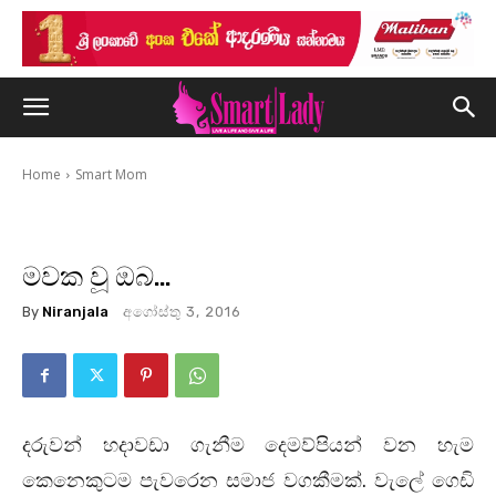
Home
Smart Mom
මවක වූ ඔබ…
By
Niranjala
අගෝස්තු 3, 2016
දරුවන් හදාවඩා ගැනීම දෙමව්පියන් වන හැම
කෙනෙකුටම පැවරෙන සමාජ වගකීමක්. වැලේ ගෙඩි