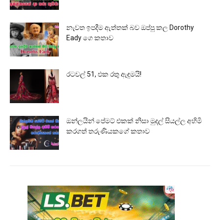
නැවත ඉපදීම ඇත්තක් බව ඔප්පු කල Dorothy
Eady ගෙ කතාව
රටවල් 51, එක රතු ඇඳුමයි!
ඔන්ලයින් පේමට් එකක් නිසා මුදල් සියල්ල අහිමි
කරගත් තරුණියකගේ කතාව