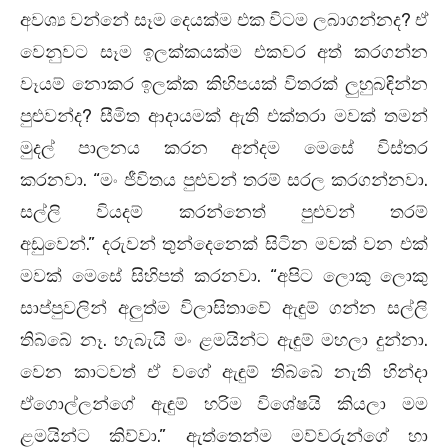
අවශ්‍ය වන්නේ සෑම දෙයක්ම එක විටම ලබාගන්නද? ඒ
වෙනුවට සෑම ඉලක්කයක්ම එකවර අත් කරගන්න
වෑයම් නොකර ඉලක්ක කිහිපයක් විතරක් ලුහුබඳින්න
පුළුවන්ද? සීමිත ආදායමක් ඇති එක්තරා මවක් තමන්
මුදල් පාලනය කරන අන්දම මෙසේ විස්තර
කරනවා. “මං ජීවිතය පුළුවන් තරම් සරල කරගන්නවා.
සල්ලි වියදම් කරන්නෙත් පුළුවන් තරම්
අඩුවෙන්.” දරුවන් තුන්දෙනෙක් සිටින මවක් වන එක්
මවක් මෙසේ සිහිපත් කරනවා. “අපිට ලොකු ලොකු
සාප්පුවලින් අලුත්ම විලාසිතාවේ ඇඳුම් ගන්න සල්ලි
තිබ්බේ නෑ. හැබැයි මං ළමයින්ට ඇඳුම් මහලා දුන්නා.
වෙන කාටවත් ඒ වගේ ඇඳුම් තිබ්බේ නැති හින්දා
ඒගොල්ලන්ගේ ඇඳුම් හරිම විශේෂයි කියලා මම
ළමයින්ට කිව්වා.” ඇත්තෙන්ම මව්වරුන්ගේ හා