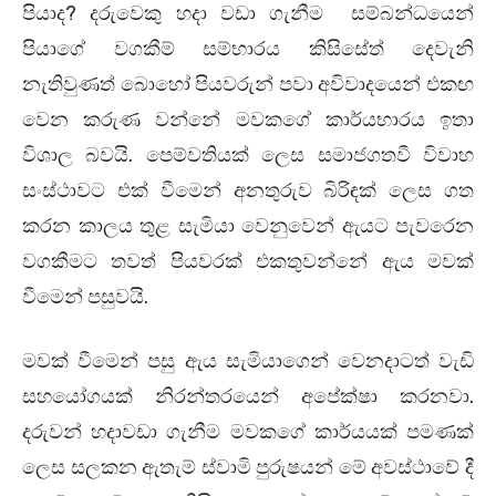
පියාද? දරුවෙකු හදා වඩා ගැනීම සම්බන්ධයෙන්
පියාගේ වගකීම් සම්භාරය කිසිසේත් දෙවැනි
නැතිවුණත් බොහෝ පියවරුන් පවා අවිවාදයෙන් එකඟ
වෙන කරුණ වන්නේ මවකගේ කාර්යභාරය ඉතා
විශාල බවයි. පෙම්වතියක් ලෙස සමාජගතවී විවාහ
සංස්ථාවට එක් වීමෙන් අනතුරුව බිරිඳක් ලෙස ගත
කරන කාලය තුළ සැමියා වෙනුවෙන් ඇයට පැවරෙන
වගකීමට තවත් පියවරක් එකතුවන්නේ ඇය මවක්
වීමෙන් පසුවයි.
මවක් වීමෙන් පසු ඇය සැමියාගෙන් වෙනදාටත් වැඩි
සහයෝගයක් නිරන්තරයෙන් අපේක්ෂා කරනවා.
දරුවන් හදාවඩා ගැනීම මවකගේ කාර්යයක් පමණක්
ලෙස සලකන ඇතැම් ස්වාමි පුරුෂයන් මේ අවස්ථාවේ දී