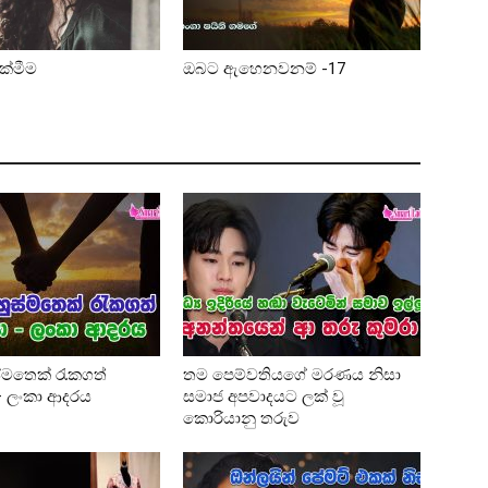
ික්මීම
ඔබට ඇහෙනවනම් -17
්මතෙක් රැකගත්
තම පෙම්වතියගේ මරණය නිසා
 – ලංකා ආදරය
සමාජ අපවාදයට ලක් වූ
කොරියානු තරුව