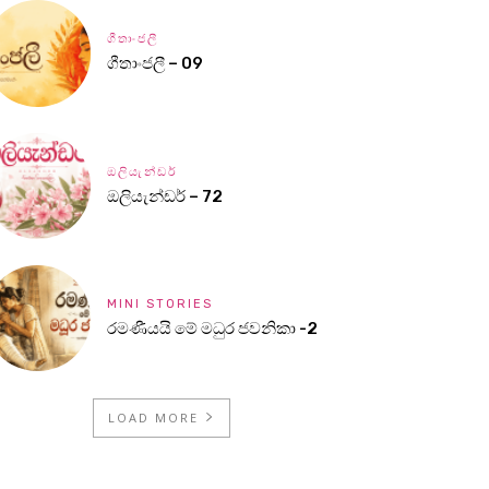
ගීතාංජලී
ගීතාංජලී – 09
ඔලියැන්ඩර්
ඔලියැන්ඩර් – 72
MINI STORIES
රමණීයයි මේ මධුර ජවනිකා -2
LOAD MORE