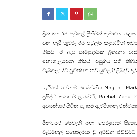
බ්‍රිතාන්‍ය රජ පවුලේ ප්‍රීතිමත් කුමාරයා 
වන හැරී කුමරු රජ පවුලම කළඹමින් තව
නිසයි. ඒ ඇය සාම්ප්‍රදායික බ්‍රිතාන්‍ය
නොගැලපෙන නිසයි. පසුගිය සති කිහිප
ටැබ්ලොයිඩ් පුවත්පත් නව යුවළ පිළිබඳව 
හැරීගේ නවතම පෙම්වතිය Meghan Markle
ප්‍රසිද්ධ කතා මාලාවෙහි, Rachel Zane
අවසන්කර සිටින ඈ කළු ඇමරිකානු ජන්මය
මින්පෙර මෙවැනි මහා පෙරළයක් සිදුක
වැඩිමහල් සහෝදරයා වූ අටවන එඩ්වර්ඩ් 