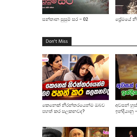
සන්තාන සුසුම් සර – 02
ප්‍රේමයේ න
Don't Miss
කෙනෙක් නිරන්තරයෙන්ම ඔබව
අවසන් හුස
පහත් කර සලකනවද?
ඉන්දියානු