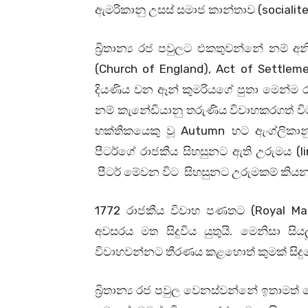
ඇමරිකානු උසස් සමාජ කාන්තාව (socialite
බ්‍රිතාන්‍ය රජ පවුලට එකතුවන්නේ නම
(Church of England), Act of Settleme
දියණිය වන ඈන් කුමරියගේ පුතා මෙන්ම ර
නම් කැනේඩියානු තරුණිය විවාහකරගත් වි
භක්තිකයෙකු වූ Autumn හට ඇංග්ලිකා
පීටර්ගේ රාජකීය සිහසුනට ඇති උරුමය (li
පීටර් මේවන විට සිහසුනට උරුමකම් කියනන
1772 රාජකීය විවාහ පණතට (Royal Mar
අවසරය මත සිදුවිය යුතුයි. මෙනිසා ස
විවාහවන්නට තීරණය කළහොත් කුමක් සිදුව
බ්‍රිතාන්‍ය රජ පවුල වෙනස්වන්නේ ඉතාමත්