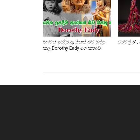
නැවත ඉපදීම ඇත්තක් බව ඔප්පු
රටවල් 51, 
කල Dorothy Eady ගෙ කතාව