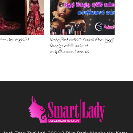
එක රතු ඇඳුමයි!
ඔන්ලයින් පේමට් එකක් නිසා මුදල්
සියල්ල අහිමි කරගත්
තරුණියකගේ කතාව