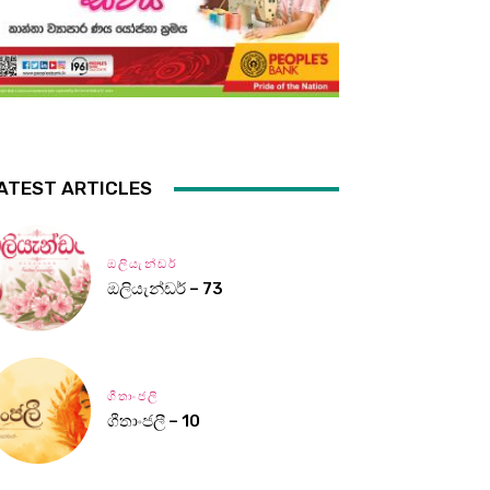
ATEST ARTICLES
ඔලියැන්ඩර්
ඔලියැන්ඩර් – 73
ගීතාංජලී
ගීතාංජලී – 10