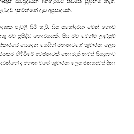
කෞතුක සම්ප්‍රදායන් අත්හැරීමට තවමත් සූදානම් නැත.
ඳව දක්වන්නේ දැඩි අප්‍රසාදයකි.
හබ දෙකක පැටලී සිටි හැරී, සිය සහෝදරයා මෙන් නොව
කු බව ප්‍රසිද්ධ නොරහසකි. සිය මව මෙන්ම උණුසුම්
සත්කාරයේ යෙදෙන හෙයින් ජනතාවගේ කුමාරයා ලෙස
 රජකම හිමිවීමේ අවස්තාවක් නොමැති නමුත් සිහසුනට
 දරන්නේ ද ජනතා වගේ කුමාරයා ලෙස ජනහදවත් දිනා