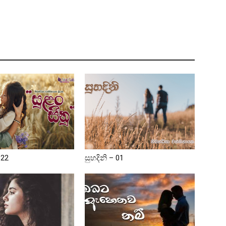
 22
සුහදිනි – 01