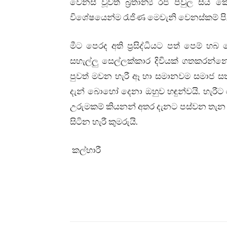
වෙනස් වූවත් බ්‍රිතාන්‍ය රජ පවුල සිය 
විශේෂයෙන්ම රැජිණ මෙවැනි වෙනස්කම් පිළබ
මීට පෙරද අති ප්‍රසිද්ධියට පත් පෙම් 
සහැල්ලු සෙල්ලක්කාර දිවියක් ගතකරන්නෙ
පුවත් මවන හැරී ඈ හා සමානවම සමාජ 
දැන් බොහෝ දෙනා ඔහුව හඳුන්වයි. හැරීට
උරුමකම් කියනන් අතර දැනට පස්වන තැන
සිටින හැරී කුමරුයි.
කල්හාරී