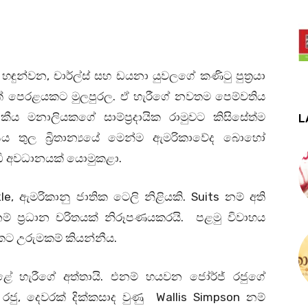
ලෙස හඳුන්වන, චාර්ල්ස් සහ ඩයනා යුවලගේ කණිටු පුත්‍රයා
ත් පෙරළයකට මුලපුරල. ඒ හැරීගේ නවතම පෙම්වතිය
 රාජකීය මනාලියකගේ සාම්ප්‍රදායික රාමුවට කිසිසේත්ම
L
ය තුල බ්‍රිතාන්‍යයේ මෙන්ම ඇමරිකාවේද බොහෝ
දැඩි අවධානයක් යොමුකළා.
, ඇමරිකානු ජාතික ටෙලි නිළියකි. Suits නම් අති
 නම් ප්‍රධාන චරිතයක් නිරූපණයකරයි. පළමු විවාහය
කට උරුමකම් කියන්නීය.
ළේ හැරීගේ අත්තායි. එනම් හයවන ජෝර්ජ් රජුගේ
රජු, දෙවරක් දික්කසාද වුණු Wallis Simpson නම්