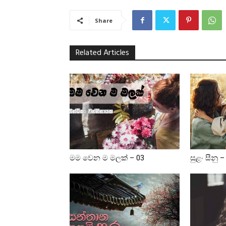
Share
Related Articles
මම වෙන ම මලක් – 03
සුළං සීනු –