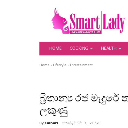
SmartLady
HOME
COOKING
HEALTH
Home
Lifestyle
Entertainment
බ්‍රිතාන්‍ය රජ මැදු
ලකුණු
By
Kalhari
නොවැම්බර් 7, 2016