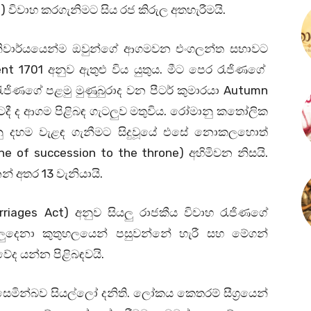
) විවාහ කරගැනිමට සිය රජ කිරුල අතහැරීමයි.
් අනිවාර්යයෙන්ම ඔවුන්ගේ ආගමවන එංගලන්ත සභාවට
nt 1701 අනුව ඇතුළු විය යුතුය. මීට පෙර රැජිණගේ
ැජිණගේ පළමු මුණුබුරාද වන පීටර් කුමාරයා Autumn
ටදී ද ආගම පිළිබඳ ගැටලුව මතුවිය. රෝමානු කතෝලික
නු දහම වැළඳ ගැනීමට සිදුවූයේ එසේ නොකලහොත්
ne of succession to the throne) අහිමිවන නිසයි.
් අතර 13 වැනියායි.
riages Act) අනුව සියලු රාජකීය විවාහ රැජිණගේ
ියලුදෙනා කුතුහලයෙන් පසුවන්නේ හැරී සහ මේගන්
ේද යන්න පිළිබඳවයි.
 සෙමින්බව සියල්ලෝ දනිති. ලෝකය කෙතරම් සීග්‍රයෙන්