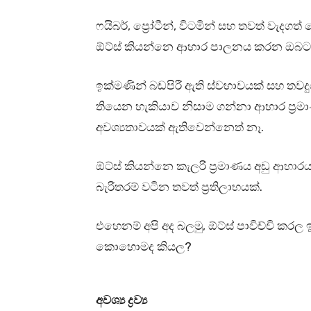
ෆයිබර්, ප්‍රෝටීන්, විටමින් සහ තවත් වැද
ඕට්ස් කියන්නෙ ආහාර පාලනය කරන ඔබට 
ඉක්මණින් බඩපිරී ඇති ස්වභාවයක් සහ තවද
තියෙන හැකියාව නිසාම ගන්නා ආහාර ප්‍
අවශ්‍යතාවයක් ඇතිවෙන්නෙත් නෑ.
ඕට්ස් කියන්නෙ කැලරි ප්‍රමාණය අඩු ආහ
බැරිතරම් වටින තවත් ප්‍රතිලාභයක්.
එහෙනම් අපි අද බලමු, ඕට්ස් පාවිච්චි කර
කොහොමද කියල?
අවශ්‍ය ද්‍රව්‍ය