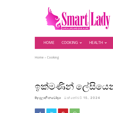
SmartLady
HOME
COOKING
HEALTH
Home
Cooking
ඉක්මණින් ලේසියෙන්
By
දුලානි නවෝද්‍යා
ඔක්තෝබර් 15, 2024