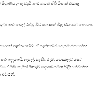
්‍රණය උකු වැඩි නම් තවත් කිරි ටිකක් එකතු
ේප කර තෙල් රත්වූ විට සාදාගත් මිශ්‍රණයෙන් කොටස
් අනෙක් පැත්ත හරවා ඒ පැත්තත් එලෙසම පිසගන්න.
 කර බ්ලූබෙරි, ඇපල්, පැණි, ජෑම්, චොකලට් හෝ
ෙල් වගේ ඔබ කැමති ඕනෑම දෙයක් සමඟ පිළිඟන්වන්න
 අවසන්.