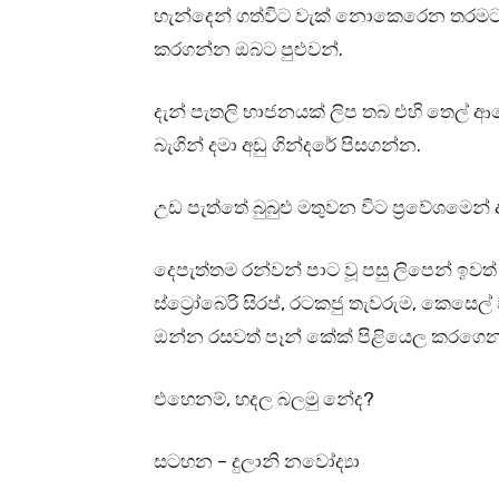
හැන්දෙන් ගත්විට වැක් නොකෙරෙන තරමට මිශ
කරගන්න ඔබට පුළුවන්.
දැන් පැතලි භාජනයක් ලිප තබ එහි තෙල් ආල
බැගින් දමා අඩු ගින්දරේ පිසගන්න.
උඩ පැත්තේ බුබුළු මතුවන විට ප්‍රවේශමෙන
දෙපැත්තම රන්වන් පාට වූ පසු ලිපෙන් ඉවත්
ස්ට්‍රෝබෙරි සිරප්, රටකජු තැවරුම, කෙස
ඔන්න රසවත් පෑන් කේක් පිළියෙල කරගෙන
එහෙනම්, හදල බලමු නේද?
සටහන – දුලානි නවෝද්‍යා