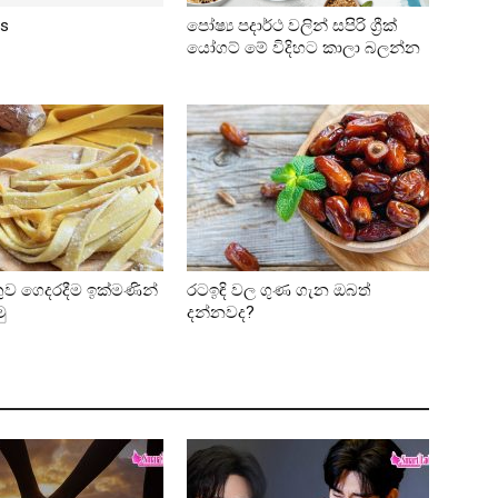
es
පෝෂ්‍ය පදාර්ථ වලින් සපිරි ග්‍රීක්
යෝගට් මේ විදිහට කාලා බලන්න
තුව ගෙදරදීම ඉක්මණින්
රටඉඳි වල ගුණ ගැන ඔබත්
මු
දන්නවද?