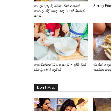
ගෙදර ඉතුරු වෙන බත් අපතේ
Smiley Fri
නොදා පිලියෙල කල හැකි රසවත්
කෑම...
පොඩිත්තන්ට රස කෑම – ක්‍රීම් චීස්
මැෂින් නැ
ස්ට්‍රෝබෙරි කුකීස්
පාස්තා හද
Don't Miss