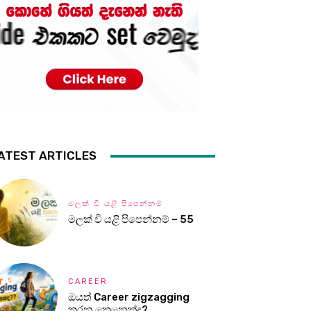
ATEST ARTICLES
මලක් වී යළි පිපෙන්නම්
මලක් වී යළි පිපෙන්නම් – 55
CAREER
ඔයත් Career zigzagging
කරන කෙනෙක්ද?