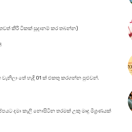
 තවත් කිරි ටිකක් සූදානම් කර තබන්න)
ක්
සහ වැනිලා තේ හැඳි 01 ක් එකතු කරගන්න පුළුවන්.
 කෝප්පයට දමා කෑලි නොසිටින තරමක් උකු මෘදු මිශ්‍රණයක්