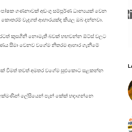
ගත් පෝෂක ගණනාවක් අඩංගු සම්පූර්ණ ධාන්‍යයක් වෙන
කොතරම් වැදගත් ආහාරයක්ද කියල ඔබ දන්නවා.
ුරටත් කුසගිනි නොමැති බවක් හඟවන්න ඕට්ස් වලට
රමාණය සීමා වෙනව වගේම නිතරම ආහාර ගැනීමේ
L
ාරයක් වීමත් තවත් අමතර වගේම සුළුකොට සළකන්න
ල ඉක්මණින් ලේසියෙන් පෑන් කේක් හදාගන්නෙ