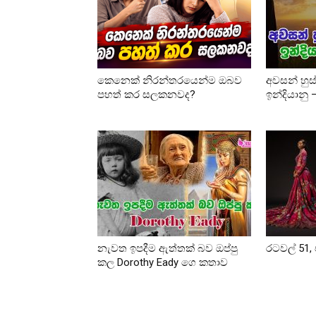
කෙනෙක් නිරන්තරයෙන්ම ඔබව
අවසන් හුස
පහත් කර සලකනවද?
ඉන්දියානු
නැවත ඉපදීම ඇත්තක් බව ඔප්පු
රටවල් 51, 
කල Dorothy Eady ගෙ කතාව