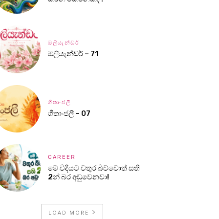
ඔලියැන්ඩර්
ඔලියැන්ඩර් – 71
ගීතාංජලී
ගීතාංජලී – 07
CAREER
මේ විදියට වතුර බිව්වොත් සති
2න් බර අඩුවෙනවා!
LOAD MORE