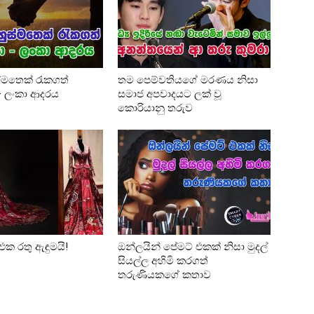
්මතෙක් රැකගත්
තම පෙම්වතියගේ මරණය නිසා
 – ලංකා ආදරය
සමාජ අපවාදයට ලක් වූ
කොරියානු තරුව
එක රතු ඇඳුමයි!
ඔන්ලයින් පේමට් එකක් නිසා මුදල්
සියල්ල අහිමි කරගත්
තරුණියකගේ කතාව