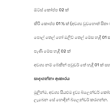
ඕට්ස් කෝප්ප 02 ක්
කිරි කොප්ප 01 ½ ක් (අවශ්‍ය වුවහොත් සිතා
පොල් තෙල් හෝ ඔලිව් තෙල් මේස හැඳි 01 
පැණි මේස හැඳි 02 ක්
අවශ්‍ය නම් බේකින් පවුඩර් තේ හැඳි 01 ක් 
සාදාගන්නා ආකාරය
මුලින්ම, අවශ්‍ය සියළුම ද්‍රව්‍ය බ්ලෙන්ඩර්
ලැබෙන සේ හොඳින් බ්ලෙන්ඩර් කරගන්න.