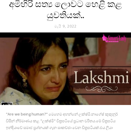
අමිහිරි සත්‍ය ලොවට හෙළි කළ
යුවතියක්..
මැයි 9, 2022
"Are we being human?" මෙහෙම අහන්නේ ලක්ෂ්මි.නාගේෂ් කුකුනූර්
විසින් නිර්මාණය කළ "ලක්ෂ්මි" චිත්‍රපටියේ ප්‍රධාන චරිතය.මේ චිත්‍රපටිය
ඉන්දියාවේ සමාජ ප්‍රශ්නයක් ගැන සාකච්ඡා වෙන චිත්‍රපටියක්.එය ලියා