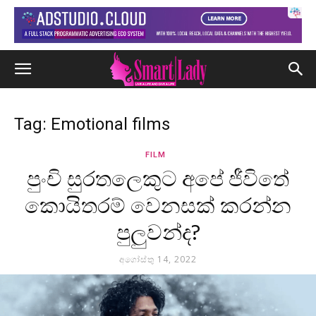
Tag: Emotional films
FILM
පුංචි සුරතලෙකුට අපේ ජීවිතේ
කොයිතරම් වෙනසක් කරන්න
පුලුවන්ද?
අගෝස්තු 14, 2022