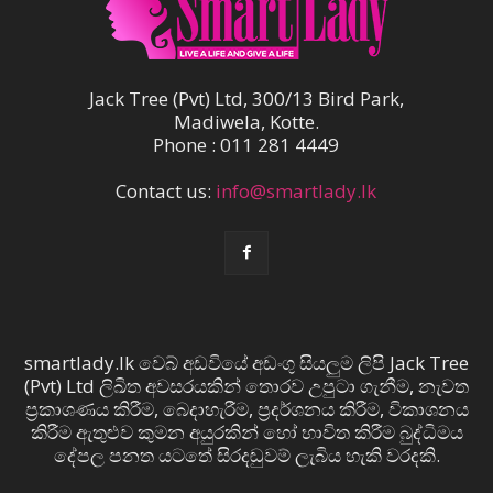
Jack Tree (Pvt) Ltd, 300/13 Bird Park,
Madiwela, Kotte.
Phone : 011 281 4449
Contact us:
info@smartlady.lk
smartlady.lk වෙබ් අඩවියේ අඩංගු සියලුම ලිපි Jack Tree
(Pvt) Ltd ලිඛිත අවසරයකින් තොරව උපුටා ගැනීම, නැවත
ප්‍රකාශණය කිරීම, බෙදාහැරීම, ප්‍රදර්ශනය කිරීම, විකාශනය
කිරීම ඇතුළුව කුමන අයුරකින් හෝ භාවිත කිරීම බුද්ධිමය
දේපල පනත යටතේ සිරදඬුවම් ලැබිය හැකි වරදකි.