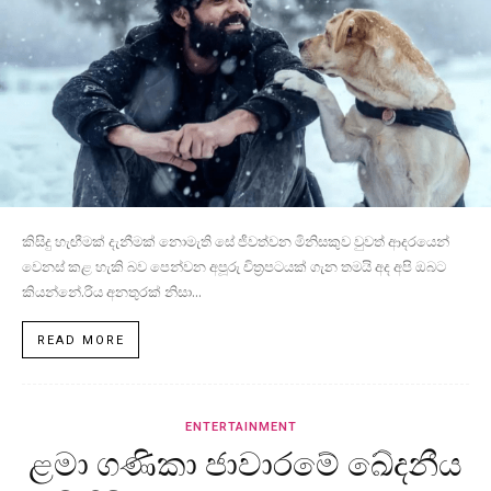
කිසිදු හැඟීමක් දැනීමක් නොමැති සේ ජීවත්වන මිනිසකුව වුවත් ආදරයෙන්
වෙනස් කළ හැකි බව පෙන්වන අපූරු චිත්‍රපටයක් ගැන තමයි අද අපි ඔබට
කියන්නේ.රිය අනතුරක් නිසා...
READ MORE
ENTERTAINMENT
ළමා ගණිකා ජාවාරමේ ඛේදනීය