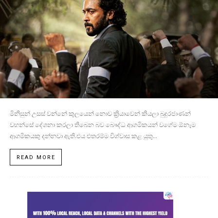
මිනිසුන් උසස් වන්නේ කුලයෙන් නොව ක්‍රියාවෙන් කියලා බුදුරජාණන්
වහන්සේ දේශනා කරලා තිබෙන බව බෞද්ධ ආගමිකයන් වගේම ඕනෑම
ආගමිකයකු දන්නවා ඇති.එය එතරම්ම විශ්වාස කළ යුතු...
READ MORE