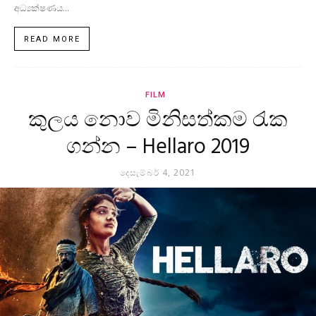
අධ්‍යක්ෂණය...
READ MORE
FILM
කුලය නොව මිනිසත්කම රැක
ගන්න – Hellaro 2019
දෙසැම්බර් 4, 2021