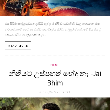
ජය සිරිමා හාමුදුරුවනේදරමිටි ඇද්දා රෑ නිදි වැරුවාගිණි මැල ගහගෙන රැක
හිටියාඑහෙව් අපට අද එන්ඩ තහංචිදජය සිරිමා හාමුදුරුවනේ. මේ ගීය ජය ශ්‍රී
මහා බෝධිය වෙනුවෙන් කැප...
READ MORE
FILM
නීතියට උස්පහත් භේද නෑ -Jai
Bhim
නොවැම්බර් 23, 2021