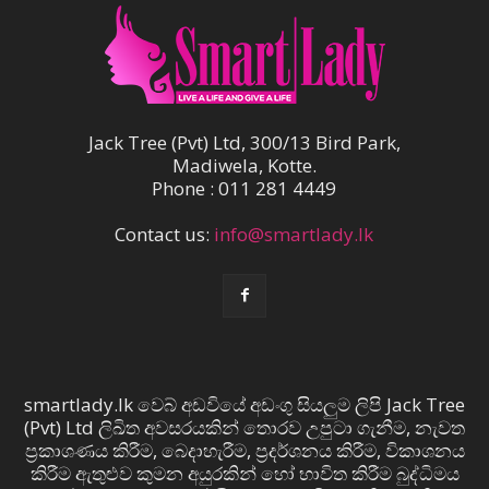
Jack Tree (Pvt) Ltd, 300/13 Bird Park,
Madiwela, Kotte.
Phone : 011 281 4449
Contact us:
info@smartlady.lk
smartlady.lk වෙබ් අඩවියේ අඩංගු සියලුම ලිපි Jack Tree
(Pvt) Ltd ලිඛිත අවසරයකින් තොරව උපුටා ගැනීම, නැවත
ප්‍රකාශණය කිරීම, බෙදාහැරීම, ප්‍රදර්ශනය කිරීම, විකාශනය
කිරීම ඇතුළුව කුමන අයුරකින් හෝ භාවිත කිරීම බුද්ධිමය