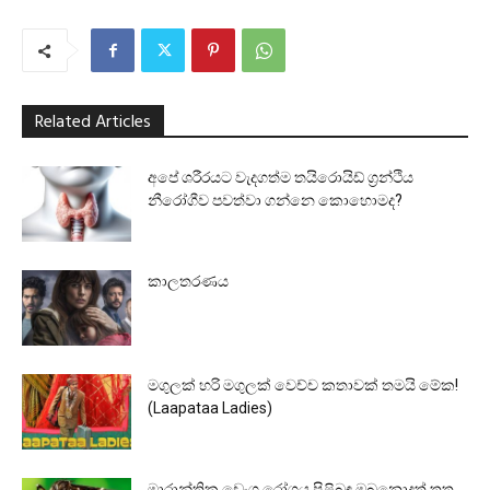
Related Articles
අපේ ශරීරයට වැදගත්ම තයිරොයිඩ් ග්‍රන්ථිය
නීරෝගීව පවත්වා ගන්නෙ කොහොමද?
කාලතරණය
මගුලක් හරි මගුලක් වෙච්ච කතාවක් තමයි මේක!
(Laapataa Ladies)
මාරාන්තික ඩෙංගු රෝගය පිළිබඳ ඔබනොදත් තතු