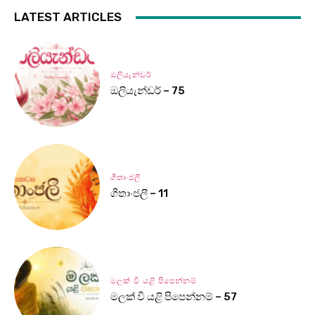
LATEST ARTICLES
ඔලියැන්ඩර්
ඔලියැන්ඩර් – 75
ගීතාංජලී
ගීතාංජලී – 11
මලක් වී යළි පිපෙන්නම්
මලක් වී යළි පිපෙන්නම් – 57