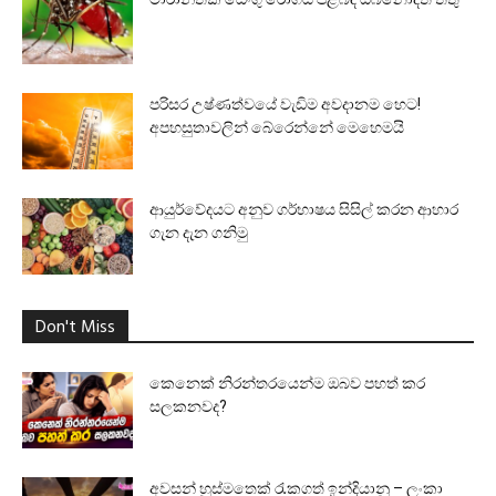
පරිසර උෂ්ණත්වයේ වැඩිම අවදානම හෙට!
අපහසුතාවලින් බේරෙන්නේ මෙහෙමයි
ආයුර්වේදයට අනුව ගර්භාෂය සිසිල් කරන ආහාර
ගැන දැන ගනිමු
Don't Miss
කෙනෙක් නිරන්තරයෙන්ම ඔබව පහත් කර
සලකනවද?
අවසන් හුස්මතෙක් රැකගත් ඉන්දියානු – ලංකා