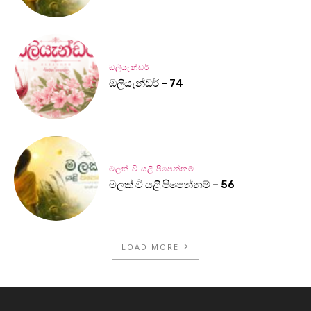
ඔලියැන්ඩර්
ඔලියැන්ඩර් – 74
මලක් වී යළි පිපෙන්නම්
මලක් වී යළි පිපෙන්නම් – 56
LOAD MORE