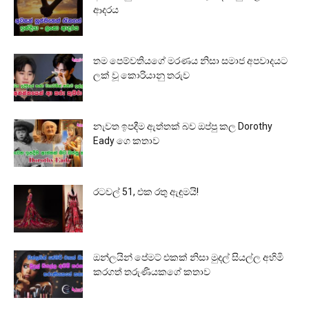
ආදරය
තම පෙම්වතියගේ මරණය නිසා සමාජ අපවාදයට
ලක් වූ කොරියානු තරුව
නැවත ඉපදීම ඇත්තක් බව ඔප්පු කල Dorothy
Eady ගෙ කතාව
රටවල් 51, එක රතු ඇඳුමයි!
ඔන්ලයින් පේමට් එකක් නිසා මුදල් සියල්ල අහිමි
කරගත් තරුණියකගේ කතාව