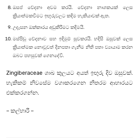
ඔසප් වේදනා අවම කරයි. වේදනා නාශකයක් ලෙස
ක්‍රියාත්මකවීමට ඉඟුරුවලට කදිම හැකියාවක් ඇත.
උදෑසන ඔක්කාරය අඩුකිරීමට කදිමයි.
මස්පිඬු වේදනාව සහ ඉදිමුම් සුවකරයි. හදිසි ඔසුවක් ලෙස
ක්‍රියාත්මක නොවූවත් දිනපතා ගැනීම නිති පතා ව්‍යායාම කරන
ඔබට පහසුවක් ගෙනදේවි.
Zingiberaceae ශාඛ කුලයට අයත් ඉඟුරු දිව ඔසුවක්.
හැකිකම් නිවසේම වගාකරගෙන නිතරම ආහාරයට
එක්කරගන්න.
– කල්හාරී –