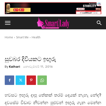
Home
Smart Me
Health
සුවබර දිවියකට ඉඟුරු
By
Kalhari
නොවැම්බර් 11, 2016
හවසට ඉඟුරු දාපු තේකක් තරම් දෙයක් නැහැ නේද?
දවසේම විඩාව නිවන්න පුළුවන් ඉඟුරු ගැන මෙන්න