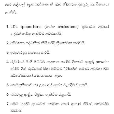
මේ දේවල් දැනගත්තොත් ඔබ නිතරම ඉඟුරු භාවිතයට
ගනීවි.
LDL lipoproteins (නරක cholesterol) ප්‍රමාණය අඩුකර
හදවත් රෝග ඇතිවීම අවමකරයි.
පරිවහන පද්ධතීන් නිසි පරිදි ක්‍රියාත්මක කරවයි.
ඉරුවාරදය සමනය කරයි.
රුධිරයේ සීනි මට්ටම පාලනය කරයි. දිනකට ඉඟුරු powder
ග්රෑම් 2ක් රුධිරයේ සීනි මට්ටම 12%කින් පමණ අඩුවන බව
පර්යේෂකයන් සොයාගෙන ඇත.
සෙම්ප්‍රතිෂ්‍යාව හා උණ ආදී රෝග වැළඳීම වළකයි.
බඩවැළ ආශ්‍රිත පිළිකා ඇතිවීම වළකයි.
ඛේට ග්‍රන්ථි ප්‍රාණවත් කරවන අතර ආහාර ජීර්ණ එන්සයිම
වඩවයි.