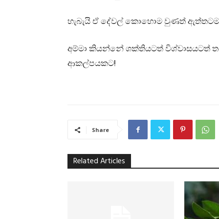
හැබැයි ඒ දේවල් කොහොම වුණත් ඇත්තට
අම්මා කියන්නේ ශක්තියටත් විශ්වාසයටත්
ආකල්පයකට!
Share
Related Articles