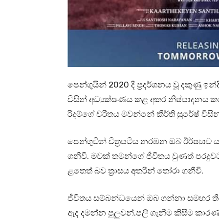
පෙන්ගුයින් 2020 දී ප්‍රදර්ශනය වූ දකුණු ඉන්
විසින් අධ්‍යක්ෂණය කළ අතර නිෂ්පාදනය කර ඇත
රිදම්ගේ චරිතය මවන්නේ කීර්ති සුරේෂ් විසින
පෙන්ගුවින් චිත්‍රපටිය නරඹන ඔබ ඊර්ෂ්‍ය
ගනීවි. මවක් තමන්ගේ ජීවිතය වුණත් පරද
ළතෙත් බව ත්‍රාසය අතරින් තෝරා ගනීවි.
ජීවිතය සම්බන්ධයෙන් ඔබ ගන්නා සමහර 
ඇද දමන්න පුලුවන්.පලි ගැනීම කිසිම කා