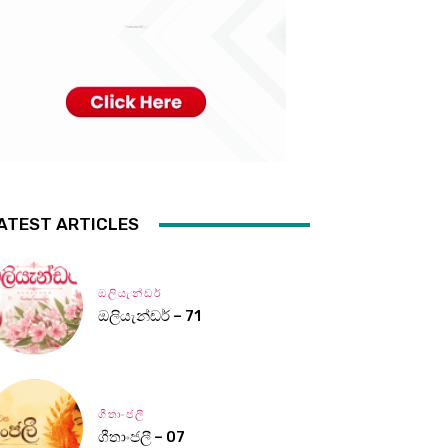
ATEST ARTICLES
ඔලියැන්ඩර්
ඔලියැන්ඩර් – 71
ගීතාංජලී
ගීතාංජලී – 07