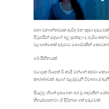
මහා වනාන්තරයක ඇවිද එන කුඩා දරුවෙක් 
පිටුපසින් ඔහුගේ බලු සුරතලා ද පැමිණෙනවා
වලාගත්තෙක් දරුවාට පොරවකින් කොටනව
මේ සිහිනයක්.
එය දැක බියපත් වී අවදි වන්නේ අම්මා කෙන
කාරණාවක්. ඇගේ පළමුවැනි විවාහයේ ඇනිව
සියල්ල හිතේ දරාගෙන බර වූ හදවතින් රෝ
තිගැස්සෙනවා. ඒ දිවිනසා ගත් දරුවෙක්.