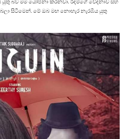
 විඳිය යුතු බව මම යෝජනා කරනවා. රිදම්ගේ වේදනාව සහ
ා සිටීමෙන්. මේ ඔබ මඟ නොහැර නැරඹිය යුතු