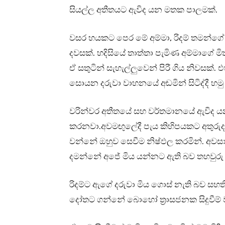
සියල්ල අතීතයට ඇවිද යන මතක පාලමක්.
වසර හයකට පෙර මේ අම්මා, රිදම් තමන්ගේ ක
දවසක්. හදිසියේ තාත්තා පැමිණ අම්මාගේ ම
ඒ සතුටින් සැහැල්ලුවෙන් පිරී ගිය නිවසක්.
සොයන දරුවා වාහනයේ අඬමින් සිටිද්දී හම
වරින්වර අතීතයේ සහ වර්තමානයේ ඇවිද යන
කරනවා.අවමඟුලේදී පැය කිහිපයකට අතුරුද
වන්නේ ඔහුව සෙවීම නිෂ්ඵල කරමින්. අව
දමන්නේ අජේ මිය යන්නට ඇති බව තහවුරු 
රිදම්ට ඇගේ දරුවා මිය ගොස් නැති බව ස
දෝතට ගන්නේ බොහෝ ත්‍රාසජනක සිදුවීම් ව