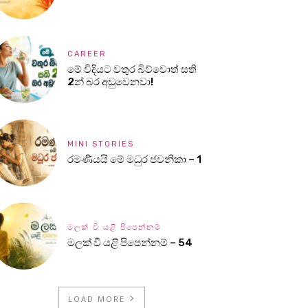
CAREER
මේ විදියට වතුර බිව්වොත් සති
2න් බර අඩුවෙනවා!
MINI STORIES
රමණීයයි මේ මධුර ජවනිකා – 1
මලක් වී යළි පිපෙන්නම්
මලක් වී යළි පිපෙන්නම් – 54
LOAD MORE