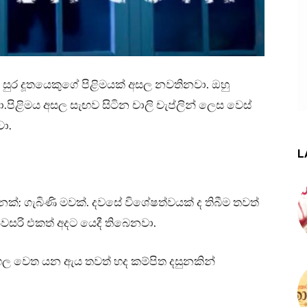
සුර දූතයෙකුගේ පිළිමයක් අසල නවතිනවා. ඔහු
.පිළිමය අසල සැඟව සිටින චාලි චැප්ලින් ලෙස වෙස්
ා.
L
ෙක්; ගැබිණි මවක්. දවසේ විශේෂත්වයක් ද තිබීම තවත්
සරි එකත් අදට යෙදී තිබෙනවා.
හල වෙත යන ඇය තවත් හද කම්පිත දසුනකින්