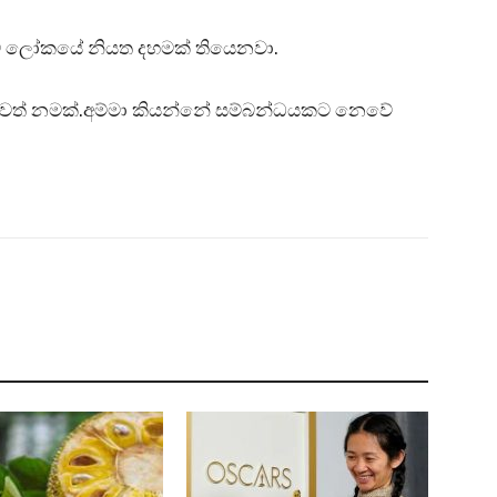
ම ලෝකයේ නියත දහමක් තියෙනවා.
 තවත් නමක්.අම්මා කියන්නේ සම්බන්ධයකට නෙවේ