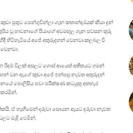
ුඩා පුතුට පෙන්ගුවින්ලා ගැන කතාන්දරයක් කියා දුන්
ිතුරිය වූ භාවනාගේ පියාගේ අවමඟුල ගැන පවසන තුරු
 එහිදී හිටිහැටියේ අජේ අතුරුදහන් වෙනවා.කලබල වී
ු වෙනවා.
 රිදම් විලක් අසලට ගොස් ආයෙත් අතීතයට ගමන්
හන් වන ඇගේ කුඩා අජේ ඉන්පසු නැවත අතුරුදන්
සානයේ පොලිසිය පවා පරීක්ෂණ කටයුතු අතහැර
කරමින්.
හතිකයි. ඒ හැඟීමෙන් දරුවා සොයන ඇයට දරුවා නැවත
ලට මැදි වෙමින්.