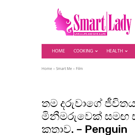
SmartLady
HOME
COOKING
HEALTH
Home
Smart Me
Film
තම දරුවාගේ ජීවිත
මිනීමරුවෙක් සම
කතාව. – Penguin