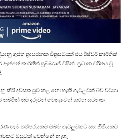
දියානු ගුප්ත ත්‍රාසජනක චිත්‍රපටයක් එය ඊෂ්වර් කාර්තික්
්තේ කාර්තික් සුබ්බරාජ් විසින්. ප්‍රධාන චරිතය වූ
්.
ාව යනු කිසි දවසක සුව කළ නොහැකි ගැටලුවක් බව වටහා
ුවට තබමින් තම දරුවන් වෙනුවෙන් කරන සටනක
තීරණ හැම තත්පරයකම ඔබව ගැටලුවකට සහ භීතියකට
රණාවකට ඔසුවක් වෙන්නේ නැහැ