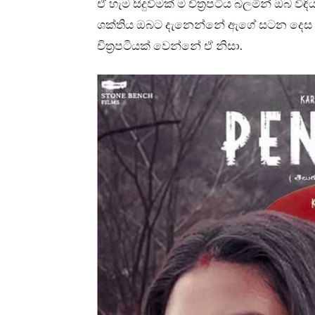
ඒ හැම සිදුවීමක් ම චිත්‍රපටිය බලමින් ඔබ
ශක්තිය ඔබට දැනෙන්නේ ඇගේ සටන දෙස බල
චිත්‍රපටියක් වෙන්නේ ඒ නිසා.