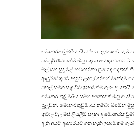
මොනරකුඩුම්බිය කියන්නෙ ලංකාවෙ සෑම ප
සම්පූර්ණයෙන්ම ඔසු සඳහා යොදා ගන්නට හැ
මල් සහ සුදු මල් හටගන්නා ප්‍රභේද දෙකක් 
ආයුර්වේදයට අනුව ළදරුවන්ගේ මාන්දම් ර
සහල් සමග සෑදූ විට ඉතාමත්ම ගුණ දායකයි
මොනර කුඩුම්බිය සමග අනෙකුත් ඔසු යෙදීමෙ
පුලුවන්. මොනරකුඩුම්බිය තම්බා බීමෙන් මුත
තුවාලවල මස් ලියලීම සඳහා ද මොනරකුඩුම්
ඇති අයට ආහාරයට ගත හැකි ඉතාමත්ම ගුණ