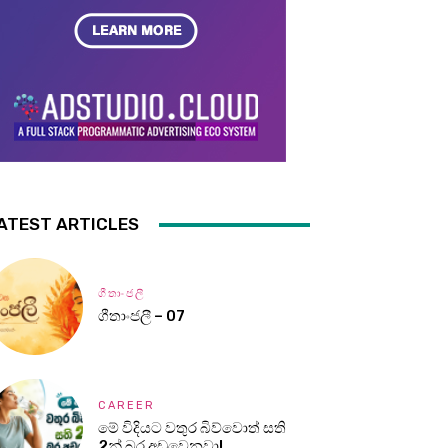
ATEST ARTICLES
ගීතාංජලී
ගීතාංජලී – 07
CAREER
මේ විදියට වතුර බිව්වොත් සති
2න් බර අඩුවෙනවා!