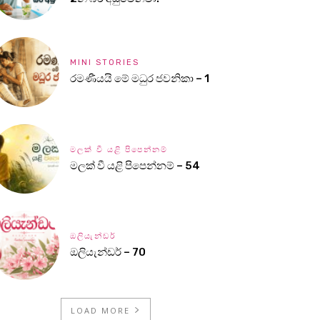
MINI STORIES
රමණීයයි මේ මධුර ජවනිකා – 1
මලක් වී යළි පිපෙන්නම්
මලක් වී යළි පිපෙන්නම් – 54
ඔලියැන්ඩර්
ඔලියැන්ඩර් – 70
LOAD MORE