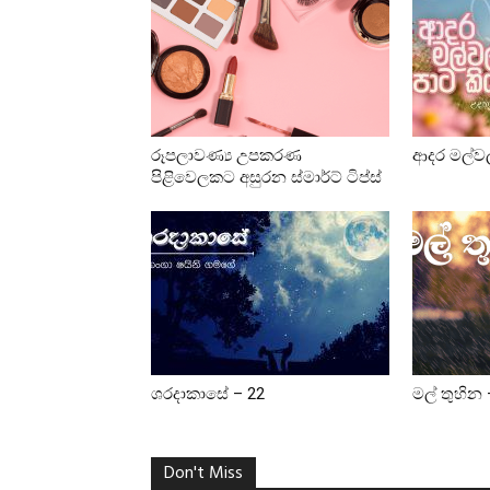
රූපලාවණ්‍ය උපකරණ
ආදර මල්ව
පිළිවෙලකට අසුරන ස්මාර්ට් ටිප්ස්
ශරදාකාසේ – 22
මල් තුහින 
Don't Miss