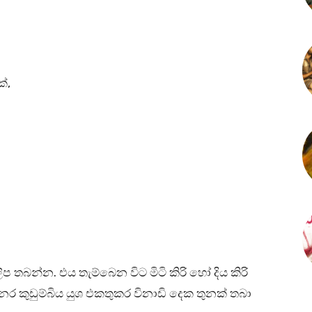
්,
ිප තබන්න. එය තැම්බෙන විට මිටි කිරි හෝ දිය කිරි
නර කුඩුම්බිය යුශ එකතුකර විනාඩි දෙක තුනක් තබා