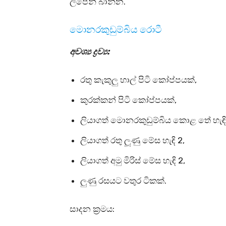
ලිපෙන් බාන්න.
මොනරකුඩුම්බිය රොටී
අවශ්‍ය ද්‍රව්‍ය:
රතු කැකුලු හාල් පිටි කෝප්පයක්,
කුරක්කන් පිටි කෝප්පයක්,
ලියාගත් මොනරකුඩුම්බිය කොළ තේ හැඳි
ලියාගත් රතු ලූණු මේස හැඳි 2,
ලියාගත් අමු මිරිස් මේස හැඳි 2,
ලුණු රසයට වතුර ටිකක්.
සාදන ක්‍රමය: