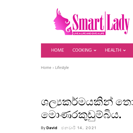
SmartLady
HOME
COOKING
HEALTH
Home
Lifestyle
ශල්‍යකර්මයකින් තොර
මොණරකුඩුම්බිය.
By
David
ජනවාරි 14, 2021