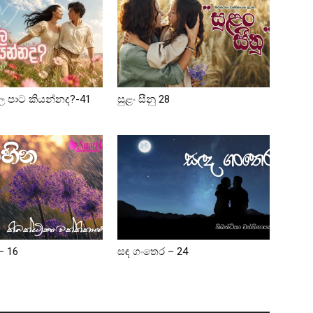
ල පාට කියන්නද?-41
සුළං සීනු 28
– 16
සඳ ගංතෙර – 24