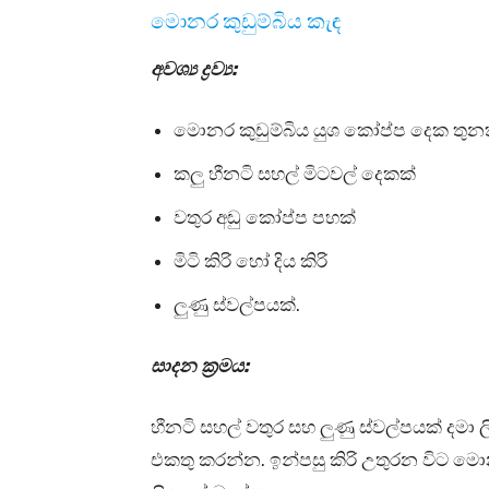
මොනර කුඩුම්බිය කැඳ
අවශ්‍ය ද්‍රව්‍ය:
මොනර කුඩුම්බිය යුශ කෝප්ප දෙක තුනක
කලු හීනටි සහල් මිටවල් දෙකක්
වතුර අඬු කෝප්ප පහක්
මිටි කිරි හෝ දිය කිරි
ලුණු ස්වල්පයක්.
සාදන ක්‍රමය:
හීනටි සහල් වතුර සහ ලුණු ස්වල්පයක් දමා ල
එකතු කරන්න. ඉන්පසු කිරි උතුරන විට මො