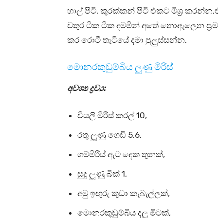
හාල් පිටි, කුරක්කන් පිටි එකට මිශ්‍ර කරන්න.
වතුර ටික ටික දමමින් අතේ නොඇලෙන ප්‍රමා
කර රොටී තැටියේ දමා පුලුස්සන්න.
මොනරකුඩුම්බිය ලුණු මිරිස්
අවශ්‍ය ද්‍රව්‍ය:
වියලි මිරිස් කරල් 10,
රතු ලූණු ගෙඩි 5,6.
ගම්මිරිස් ඇට දෙක තුනක්,
සුදු ලූණු බික් 1,
අමු ඉඟුරු කුඩා කැබැල්ලක්,
මොනරකුඩුම්බිය දලු මිටක්,