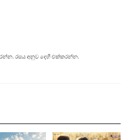
රන්න. රසය අනුව දෙහි එක්කරන්න.