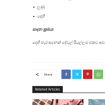
ලුණු
දෙහි
සාදන ක්‍රමය:
දෙහි හැර අනෙක් දේවල් සියල්ලම එකට අඹ
Share
Related Articles