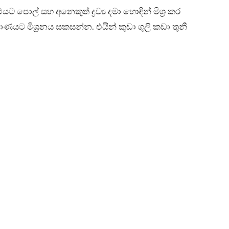
එයට පොල් සහ අනෙකුත් ද්‍රව්‍ය දමා හොඳින් මිශ්‍ර කර
ණයට මිශ්‍රනය සකසන්න. එයින් කුඩා ගුලි කඩා තුනී