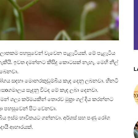
ලාතකම පහසුවෙන් වැවෙන පැළෑටියක්. මේ පැළෑටිය
කියි. ඉවත දමන්නට කිසිදු කොටසක් නැහැ. මෙහි නිල්
L
තිබෙනවා.
ෝගය සඳහා මොනරකුඩුම්බිය කැඳ දෙනු ලබනවා. හීනටි
.සෙoගමාලය සෑදුනු විටද මේ කැඳ ලබා දෙනවා.
න් ශල්‍ය කර්මයකින් තොරව මුත්‍රා ගල් දිය කරන්නට
්‍රා පහසුවෙන් පිට වෙනවා.
බිය ඉස්ම භාවිතයට ගන්නවා. අර්ශස් සහ පණු රෝග
දායී ආහාරයක්.