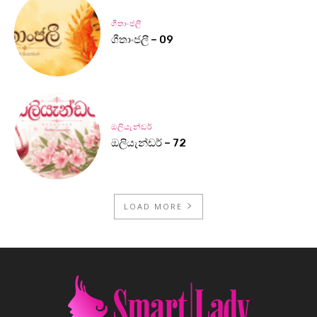
ගීතාංජලී
ගීතාංජලී – 09
ඔලියැන්ඩර්
ඔලියැන්ඩර් – 72
LOAD MORE