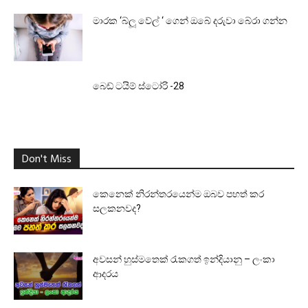
මාරක ‘බ්ලූ වේල් ‘ ගෙන් ඔබේ දරුවා බේරා ගන්න
බෙඩ් ටයිම් ස්ටෝරි -28
Don't Miss
කෙනෙක් නිරන්තරයෙන්ම ඔබව පහත් කර
සලකනවද?
අවසන් හුස්මතෙක් රැකගත් ඉන්දියානු – ලංකා
ආදරය