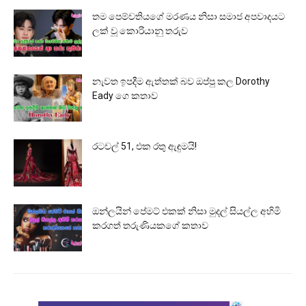
තම පෙම්වතියගේ මරණය නිසා සමාජ අපවාදයට
ලක් වූ කොරියානු තරුව
නැවත ඉපදීම ඇත්තක් බව ඔප්පු කල Dorothy
Eady ගෙ කතාව
රටවල් 51, එක රතු ඇඳුමයි!
ඔන්ලයින් පේමට් එකක් නිසා මුදල් සියල්ල අහිමි
කරගත් තරුණියකගේ කතාව