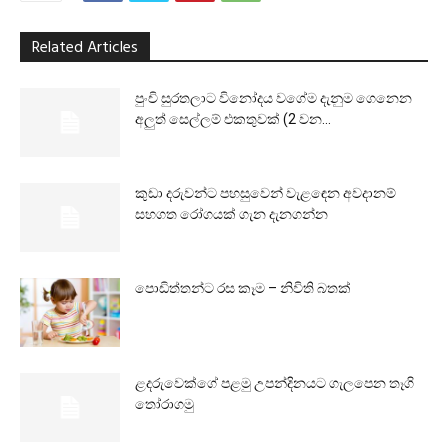
Related Articles
පුංචි සුරතලාට විනෝදය වගේම දැනුම ගෙනෙන
අලුත් සෙල්ලම් එකතුවක් (2 වන...
කුඩා දරුවන්ට පහසුවෙන් වැළඳෙන අවදානම්
සහගත රෝගයක් ගැන දැනගන්න
පොඩිත්තන්ට රස කෑම – නිවිති බතක්
ළදරුවෙක්ගේ පළමු උපන්දිනයට ගැලපෙන තෑගි
තෝරාගමු