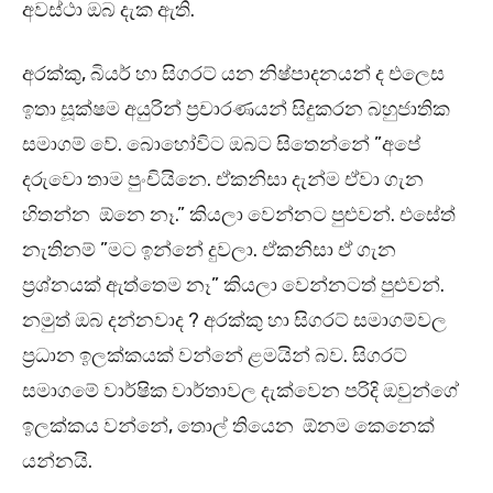
අවස්ථා ඔබ දැක ඇති.
අරක්කු, බියර් හා සිගරට් යන නිෂ්පාදනයන් ද එලෙස
ඉතා සූක්ෂම අයුරින් ප‍්‍රචාරණයන් සිදුකරන බහුජාතික
සමාගම් වේ. බොහෝවිට ඔබට සිතෙන්නේ ”අපේ
දරුවො තාම පුංචියිනෙ. ඒකනිසා දැන්ම ඒවා ගැන
හිතන්න ඕනෙ නෑ.” කියලා වෙන්නට පුළුවන්. එසේත්
නැතිනම් ”මට ඉන්නේ දුවලා. ඒකනිසා ඒ ගැන
ප‍්‍රශ්නයක් ඇත්තෙම නෑ” කියලා වෙන්නටත් පුළුවන්.
නමුත් ඔබ දන්නවාද ? අරක්කු හා සිගරට් සමාගම්වල
ප‍්‍රධාන ඉලක්කයක් වන්නේ ළමයින් බව. සිගරට්
සමාගමේ වාර්ෂික වාර්තාවල දැක්වෙන පරිදි ඔවුන්ගේ
ඉලක්කය වන්නේ, තොල් තියෙන ඕනම කෙනෙක්
යන්නයි.