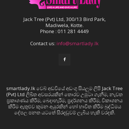
Jack Tree (Pvt) Ltd, 300/13 Bird Park,
Madiwela, Kotte.
Phone : 011 281 4449
Contact us:
info@smartlady.lk
smartlady.lk වෙබ් අඩවියේ අඩංගු සියලුම ලිපි Jack Tree
(Pvt) Ltd ලිඛිත අවසරයකින් තොරව උපුටා ගැනීම, නැවත
ප්‍රකාශණය කිරීම, බෙදාහැරීම, ප්‍රදර්ශනය කිරීම, විකාශනය
කිරීම ඇතුළුව කුමන අයුරකින් හෝ භාවිත කිරීම බුද්ධිමය
දේපල පනත යටතේ සිරදඬුවම් ලැබිය හැකි වරදකි.