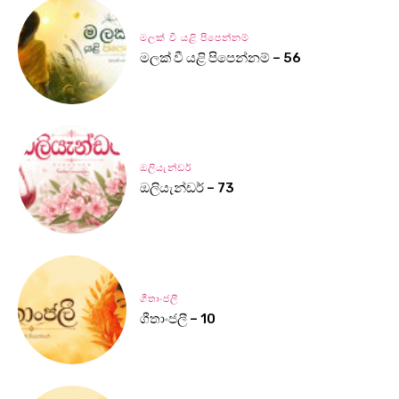
මලක් වී යළි පිපෙන්නම්
මලක් වී යළි පිපෙන්නම් – 56
ඔලියැන්ඩර්
ඔලියැන්ඩර් – 73
ගීතාංජලී
ගීතාංජලී – 10