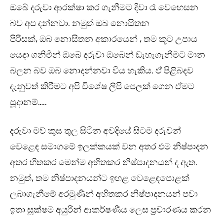
ඔබේ දරුවා ආරක්ෂා කර ගැනීමට දිවා රෑ වෙහෙසන
බව අප දන්නවා. නමුත් ඔබ නොසිතන
පිරිසක්, ඔබ නොසිතන අකාරයෙන් , තම කූට උපාය
යෙදා ගනිමින් ඔබේ දරුවා ඔබෙන් ඩැහැගැනීමට මාන
බලන බව ඔබ නොදන්නවා විය හැකිය‍. ඵ් පිළිබදව
දැනුවත් කිරීමට අපි විශේෂ ලිපි පෙලක් ගෙන ඵ්මට
සූදානම්…..
දරුවා මව් කුස තුල සිටින අවදියේ සිටම දරුවන්
වෙළෙඳ සමාගමේ ඉලක්කයක් වන අතර එම නිෂ්පාදන
අතර හිතකර මෙන්ම අහිතකර නිෂ්පාදනයන් ද ඇත.
නමුත්, තම නිෂ්පාදනයන්ට ඉහළ වෙළෙඳපොළක්
ලබාගැනීමේ අරමුණින් අහිතකර නිෂ්පාදනයන් පවා
ඉතා සූක්ෂම අයුරින් ආකර්ෂණීය ලෙස ප‍්‍රචාරණය කරන