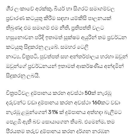
ශී‍්‍ර ලංකාවේ අරක්කු, බියර් හා සිගරට් සමාගම්වල
ප‍්‍රචාරණ කටයුතු කිරීම සඳහා යම්කිසි පාලනයක්
තිබුණද එම සමාගම් එම නීති, ප‍්‍රතිපත්ති වලට
හසුනොවන පරිදි ඉතාමත් සූක්ෂම අයුරින් තම ප‍්‍රවර්ධන
කටයුතු සිදුකරනු ලැබේ. සමහර ටෙලි
නාට්‍ය, චිත‍්‍රපටි, පුවත්පත් සහ අන්තර්ජාලය හරහා ඔවුන්
ඔවුන්ගේ ප‍්‍රවර්ධනයන් ඉතාමත් ආකර්ෂණීය අන්දමින්
සිදුකරනු ලබයි.
චිත‍්‍රපටිවල දුම්පානය කරන අවස්ථා 50ක් නැරඹූ
දරුවන්ට වඩා දුම්පානය කරන අවස්ථා 160කට වඩා
නැරඹූ ළමුන්ගෙන් 31% ක් දුම්පානය අත්හදා බැලීමට
පෙළඹී ඇති බව සොයාගෙන තිබේ. එමෙන්ම, තම
පි‍්‍රයතම තරුව දුම්පානය කරන දර්ශන නරඹන