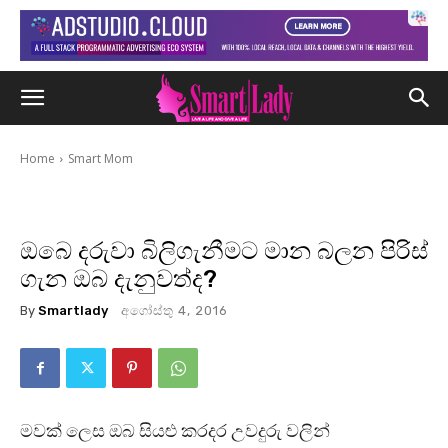
Home
Smart Mom
ඔබෙ දරුවා බිලිගැනීමට මාන බලන පිරිස්
ගැන ඔබ දැනුවත්ද?
By
Smartlady
අගෝස්තු 4, 2016
මවක් ලෙස ඔබ සියළු කරදර උවදුරු වලින්