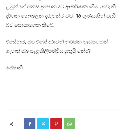
ළමුන්ගේ මනස දුම්පානයට ආකර්ෂණයවීම , එවැනි
දර්ශන නොබලන දරුවන්ට වඩා 16 ගුණයකින් වැඩි
බව සොයාගෙන තිබේ.
එසේනම්, ඔඪ එකේ දරුවන් නරඹන වැඩසටහන්
ගැනත් ඔබ සැළකිලිමත්විය යුතුයි නේද?
පේෂානි.