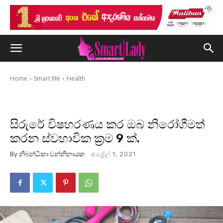
Home
Smart Me
Health
සිරුරේ විෂහරණය කර ඔබ නිරෝගීමත්
කරන ස්වභාවික ක්‍රම 9 ක්.
By
නිබන්ධිකා වන්නිනායක
අප්‍රේල් 1, 2021