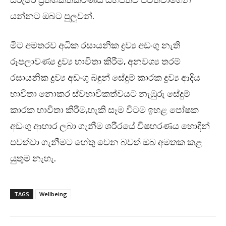
යන්නට ඔබට පුලුවන්.
මීට අමතරව අධික රසායනික ද්‍රව්‍ය අඩංගු නැති
රූපලාවණ්‍ය ද්‍රව්‍ය භාවිතා කිරීම, අනවශ්‍ය තරම්
රසායනික ද්‍රව්‍ය අඩංගු බඳුන් සේදුම් කාරක ද්‍රව්‍ය ආදිය
භාවිතා නොකර ස්වභාවිකත්වයට නැඹුරු සේදුම්
කාරක භාවිතා කිරීම,හැකි සෑම විටම ඉහළ පෝෂක
අඩංගු ආහාර ලබා ගැනීම ශරීරයේ විෂහරණය හොඳින්
පවත්වා ගැනීමට හේතු වෙන බවත් ඔබ අමතක කළ
යුතුම නැහැ.
TAGS
Wellbeing