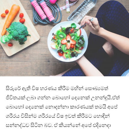
සිරුරේ ඇති විෂ හරණය කිරීම මඟින් සෞඛ්‍යමත්
ජීවිතයක් ලබා ගන්න බොහෝ දෙනෙක් උනන්දුයි.ඒත්
බොහෝ දෙනෙක් නොදන්නා කාරණයක් තමයි අපේ
ශරීරය විසින්ම ශරීරයේ විෂ ඉවත් කිරීමට හොඳින්
සන්නද්ධව සිටින බව. ඒ කියන්නේ අපේ එදිනෙදා