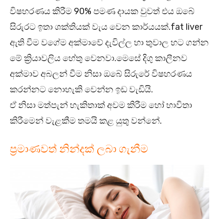
විෂහරණය කිරීම 90% පමණ දායක වුවත් එය ඔබේ
සිරුරට ඉතා ශක්තියක් වැය වෙන කාර්යයක්.fat liver
ඇති වීම වගේම අක්මාවේ දැවිල්ල හා තුවාල හට ගන්න
මේ ක්‍රියාවලිය හේතු වෙනවා.මෙසේ දිගු කාලීනව
අක්මාව අබලන් වීම නිසා ඔබේ සිරුරේ විෂහරණය
කරන්නට නොහැකි වෙන්න ඉඩ වැඩියි.
ඒ නිසා මත්පැන් හැකිතාක් අවම කිරීම හෝ භාවිතා
කිරීමෙන් වැළකීම තමයි කළ යුතු වන්නේ.
ප්‍රමාණවත් නින්දක් ලබා ගැනීම