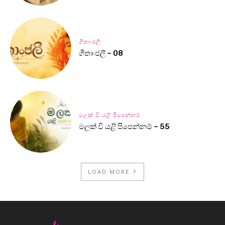
ගීතාංජලී
ගීතාංජලී – 08
මලක් වී යළි පිපෙන්නම්
මලක් වී යළි පිපෙන්නම් – 55
LOAD MORE