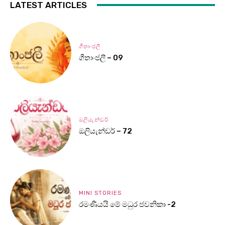
LATEST ARTICLES
ගීතාංජලී
ගීතාංජලී – 09
ඔලියැන්ඩර්
ඔලියැන්ඩර් – 72
MINI STORIES
රමණීයයි මේ මධුර ජවනිකා -2