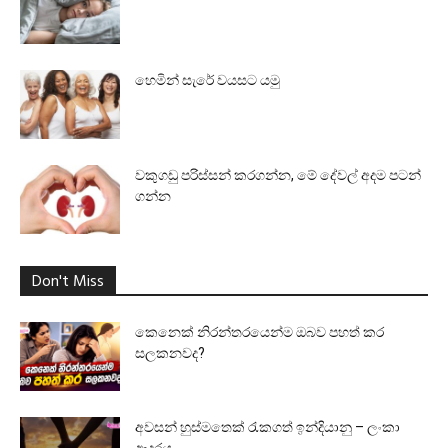
හෙමින් සැරේ වයසට යමු
වකුගඩු පරිස්සන් කරගන්න, මේ දේවල් අදම පටන්
ගන්න
Don't Miss
කෙනෙක් නිරන්තරයෙන්ම ඔබව පහත් කර
සලකනවද?
අවසන් හුස්මතෙක් රැකගත් ඉන්දියානු – ලංකා
ආදරය