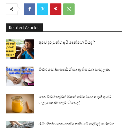
Related Articles
අපේ දරුවන්ට අපි දෙන්නේ විසද ?
ඩිම්බ කෝෂ ගෙඩි නිසා ඇතිවෙන සංකූලතා
කොච්චර කෑවත් මහත් වෙන්නෙ නැති අයට
ගැලපෙනම කෑම-ගිතෙල්
රෑට නින්ද නොයනවා නම් මේ දේවල් කරන්න..