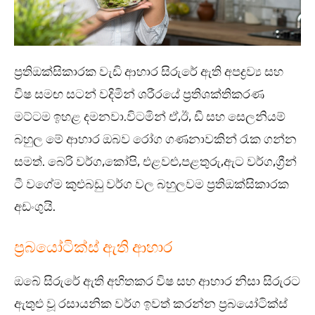
ප්‍රතිඔක්සිකාරක වැඩි ආහාර සිරුරේ ඇති අපද්‍රව්‍ය සහ
විෂ සමඟ සටන් වදිමින් ශරීරයේ ප්‍රතිශක්තිකරණ
මට්ටම ඉහළ දමනවා.විටමින් ඒ,ඊ, ඩී සහ සෙලනියම්
බහුල මේ ආහාර ඔබව රෝග ගණනාවකින් රැක ගන්න
සමත්. බෙරි වර්ග,කෝපි, එළවළු,පළතුරු,ඇට වර්ග,ග්‍රීන්
ටී වගේම කුළුබඩු වර්ග වල බහුලවම ප්‍රතිඔක්සිකාරක
අඩංගුයි.
ප්‍රබයෝටික්ස් ඇති ආහාර
ඔබේ සිරුරේ ඇති අහිතකර විෂ සහ ආහාර නිසා සිරුරට
ඇතුළු වූ රසායනික වර්ග ඉවත් කරන්න ප්‍රබයෝටික්ස්