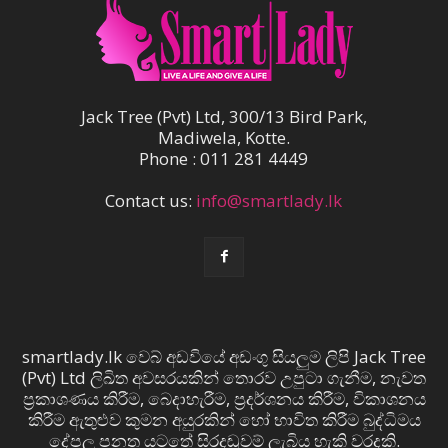
Jack Tree (Pvt) Ltd, 300/13 Bird Park,
Madiwela, Kotte.
Phone : 011 281 4449
Contact us:
info@smartlady.lk
smartlady.lk වෙබ් අඩවියේ අඩංගු සියලුම ලිපි Jack Tree
(Pvt) Ltd ලිඛිත අවසරයකින් තොරව උපුටා ගැනීම, නැවත
ප්‍රකාශණය කිරීම, බෙදාහැරීම, ප්‍රදර්ශනය කිරීම, විකාශනය
කිරීම ඇතුළුව කුමන අයුරකින් හෝ භාවිත කිරීම බුද්ධිමය
දේපල පනත යටතේ සිරදඬුවම් ලැබිය හැකි වරදකි.