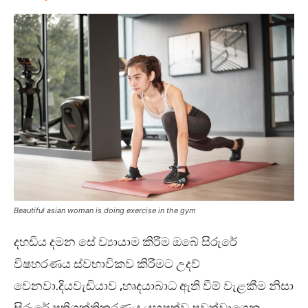
Beautiful asian woman is doing exercise in the gym
දහඩිය දමන සේ ව්‍යායාම කිරීම ඔබේ සිරුරේ
විෂහරණය ස්වභාවිකව කිරීමට උදව්
වෙනවා.දියවැඩියාව ,හෘදයාබාධ ඇති වීම් වැළකීම නිසා
සිරුරේ ප්‍රතිශක්තිකරණය යහපත්ව පවත්වාගෙන