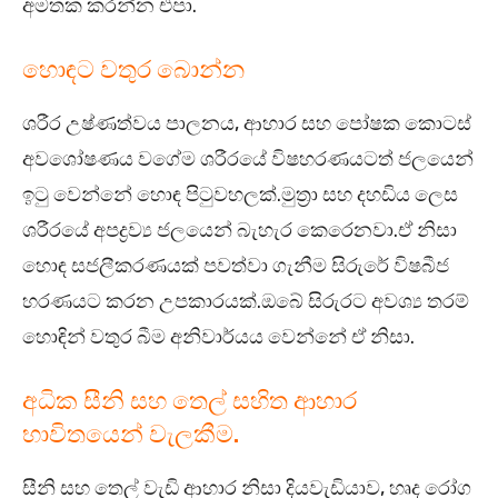
අමතක කරන්න එපා.
හොඳට වතුර බොන්න
ශරීර උෂ්ණත්වය පාලනය, ආහාර සහ පෝෂක කොටස්
අවශෝෂණය වගේම ශරීරයේ විෂහරණයටත් ජලයෙන්
ඉටු වෙන්නේ හොඳ පිටුවහලක්.මුත්‍රා සහ දහඩිය ලෙස
ශරීරයේ අපද්‍රව්‍ය ජලයෙන් බැහැර කෙරෙනවා.ඒ නිසා
හොඳ සජලීකරණයක් පවත්වා ගැනීම සිරුරේ විෂබීජ
හරණයට කරන උපකාරයක්.ඔබේ සිරුරට අවශ්‍ය තරම්
හොඳින් වතුර බීම අනිවාර්යය වෙන්නේ ඒ නිසා.
අධික සීනි සහ තෙල් සහිත ආහාර
භාවිතයෙන් වැලකීම.
සීනි සහ තෙල් වැඩි ආහාර නිසා දියවැඩියාව, හෘද රෝග