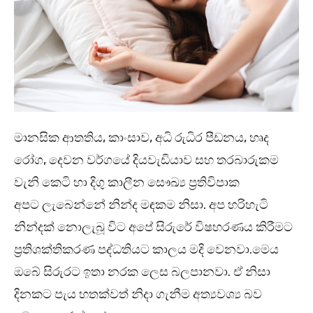
මානසික ආතතිය, කාංසාව, අධි රුධිර පීඩනය, හෘද
රෝග, දෙවන වර්ගයේ දියවැඩියාව සහ තරබාරුකම
වැනි කෙටි හා දිගු කාලීන සෞඛ්‍ය ප්‍රතිවිපාක
අපට ලැබෙන්නේ නින්ද මඳකම නිසා. අප හරිහැටි
නින්දක් නොලැබූ විට අපේ සිරුරේ විෂහරණය කිරීමට
ප්‍රතිශක්තිකරණ පද්ධතියට කාලය මදි වෙනවා.මෙය
ඔබේ සිරුරට ඉතා නරක ලෙස බලපානවා. ඒ නිසා
දිනකට පැය හතක්වත් නිදා ගැනීම අත්‍යවශ්‍ය බව