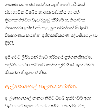
සෞඛ්‍ය යහපත්ව පවත්වා ගැනීමෙන් ශරීරයේ
ස්වාභාවික විෂබීජ නාශක පද්ධතිය හා එහි
ක්‍රියාකාරීත්වය වැඩි දියුණු කිරීමේ හැකියාවක්
තියෙනවා.ඉතින් අපි කළ යුතු වෙන්නේ සිරුරේ
විෂහරණය කරන්න ප්‍රතිශක්තිකරණ පද්ධතියට උදව්
දීමයි.
අපි මෙම ලිපියෙන් ඔබේ ශරීරයේ ප්‍රතිශක්තිකරණ
පද්ධතිය යථා තත්වයට ගන්න ක්‍රම 9 ක් ගැන ඔබට
කියන්න හිතුවේ ඒ නිසා.
ඇල්කොහොල් පාලනය කරන්න.
ඇල්කොහොල් පානය කිරීම ඔබේ අක්මාවට ඉතා
වැඩියෙන් බලපාන්නක්. අක්මාව මත්ද්‍රව්‍ය වල