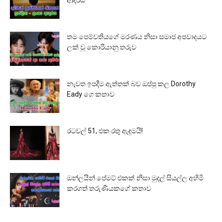
තම පෙම්වතියගේ මරණය නිසා සමාජ අපවාදයට
ලක් වූ කොරියානු තරුව
නැවත ඉපදීම ඇත්තක් බව ඔප්පු කල Dorothy
Eady ගෙ කතාව
රටවල් 51, එක රතු ඇඳුමයි!
ඔන්ලයින් පේමට් එකක් නිසා මුදල් සියල්ල අහිමි
කරගත් තරුණියකගේ කතාව