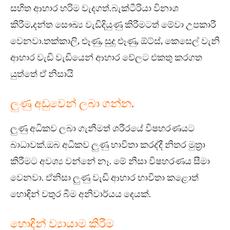
සහිත ආහාර හරිම වැදගත්.බැක්ටීරියා විනාශ
කිරීම,දන්ත සෞඛ්‍ය වැඩිදියුණු කිරීමටත් මේවා උපකාරී
වෙනවා.තක්කාලි, ළූණු, සුදු ළූණු, ඕට්ස්, කෙසෙල් වැනි
ආහාර වැඩි වැඩියෙන් ආහාර වේලට එකතු කරගත
යුත්තේ ඒ නිසායි
ලුණු අඩුවෙන් ලබා ගන්න.
ලුණු අධිකව ලබා ගැනීමත් ශරීරයේ විෂහරණයට
බාධාවක්.ඔබ අධිකව ලුණු භාවිතා කරද්දී නිතර මුත්‍රා
කිරීමට අවශ්‍ය වන්නේ නෑ. මේ නිසා විෂහරණය සීමා
වෙනවා. ඒනිසා ලුණු වැඩි ආහාර භාවිතා කළොත්
හොඳින් වතුර බීම අනිවාර්යය දෙයක්.
හොඳින් ව්‍යායාම කිරීම