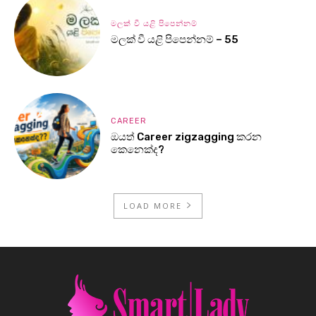
මලක් වී යළි පිපෙන්නම්
මලක් වී යළි පිපෙන්නම් – 55
CAREER
ඔයත් Career zigzagging කරන
කෙනෙක්ද?
LOAD MORE