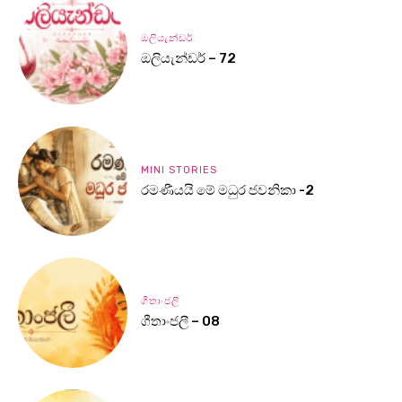
ඔලියැන්ඩර්
ඔලියැන්ඩර් – 72
MINI STORIES
රමණීයයි මේ මධුර ජවනිකා -2
ගීතාංජලී
ගීතාංජලී – 08