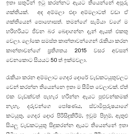
ඉතා සතුටින් ඉටු කරන්නට ඇයට තියෙන්නේ අපූරු
ශක්තියක්. අද අම්මලා එදා අම්මලාටත් වඩා ඒ
ශක්තියෙන් පොහොසත්. තමන්ගේ සැමියා වගේ ම
හරිහරියට ජීවන බර බෙදාගන්න දැන් ඇයත් එකතු
වෙලා. ලෝකෙ සමස්ත කාන්තාවන්ගෙන් රැකියා කරන
කාන්තාවන්ගේ ප්‍රතිශතය 2015 වසර අවසන්
වෙනකොට සියයට 50 ත් ඉක්මවලා.
රැකියා කරන අම්මලාට ගෙදර දොරේ වැඩකටයුතුවලට
වෙන් කරන්න තියෙන්නෙ ඉතා ම සීමිත වෙලාවක්. ඒත්
එක වැඩක්වත් පැහැර හරින්න ඇයට පුළුවන්කමක්
නැහැ. දරුවන්ගෙ පෝෂණය, ස්වාමිපුරුෂයාගේ
කටයුතු, ගෙදර දොර පිරිසිදුකිරීම්, ඉවුම් පිහුම්, ඇතුළු
සියලු වැඩකටයුතු සිදුකරන්න ඇයට තියෙන්නේ ඉතා