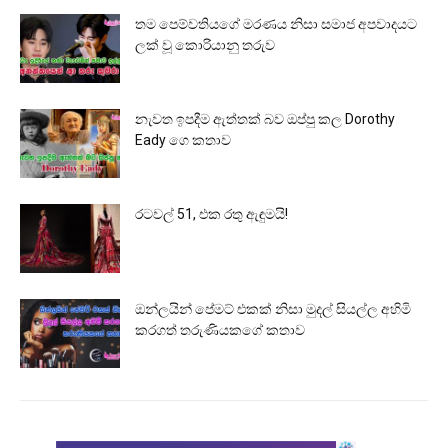
තම පෙම්වතියගේ මරණය නිසා සමාජ අපවාදයට
ලක් වූ කොරියානු තරුව
නැවත ඉපදීම ඇත්තක් බව ඔප්පු කල Dorothy
Eady ගෙ කතාව
රටවල් 51, එක රතු ඇඳුමයි!
ඔන්ලයින් පේමට් එකක් නිසා මුදල් සියල්ල අහිමි
කරගත් තරුණියකගේ කතාව