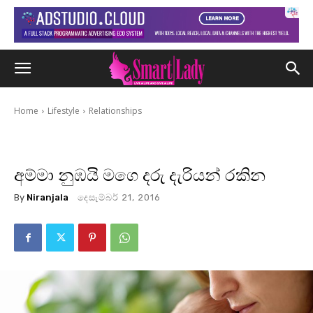
Home
Lifestyle
Relationships
අම්මා නුඹයි මගෙ දරු දැරියන් රකින
By
Niranjala
දෙසැම්බර් 21, 2016