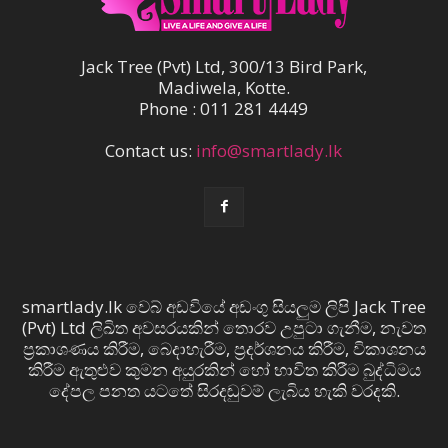
Jack Tree (Pvt) Ltd, 300/13 Bird Park,
Madiwela, Kotte.
Phone : 011 281 4449
Contact us:
info@smartlady.lk
smartlady.lk වෙබ් අඩවියේ අඩංගු සියලුම ලිපි Jack Tree
(Pvt) Ltd ලිඛිත අවසරයකින් තොරව උපුටා ගැනීම, නැවත
ප්‍රකාශණය කිරීම, බෙදාහැරීම, ප්‍රදර්ශනය කිරීම, විකාශනය
කිරීම ඇතුළුව කුමන අයුරකින් හෝ භාවිත කිරීම බුද්ධිමය
දේපල පනත යටතේ සිරදඬුවම් ලැබිය හැකි වරදකි.