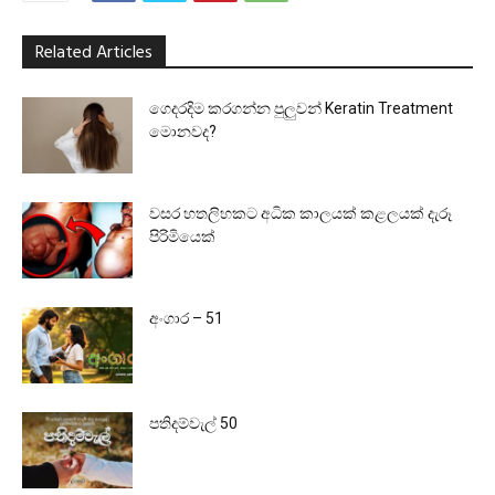
Related Articles
ගෙදරදිම කරගන්න පුලුවන් Keratin Treatment
මොනවද?
වසර හතලිහකට අධික කාලයක් කළලයක් දැරූ
පිරිමියෙක්
අංගාර – 51
පතිදම්වැල් 50