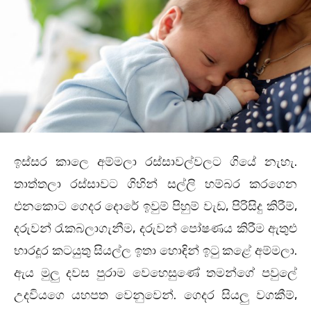
ඉස්සර කාලෙ අම්මලා රස්සාවල්වලට ගියේ නැහැ.
තාත්තලා රස්සාවට ගිහින් සල්ලි හම්බර කරගෙන
එනකොට ගෙදර දොරේ ඉවුම් පිහුම් වැඩ, පිරිසිදු කිරීම්,
දරුවන් රැකබලාගැනීම, දරුවන් පෝෂණය කිරීම ඇතුළු
භාරදූර කටයුතු සියල්ල ඉතා හොඳින් ඉටු කළේ අම්මලා.
ඇය මුලු දවස පුරාම වෙහෙසුණේ තමන්ගේ පවුලේ
උදවියගෙ යහපත වෙනුවෙන්. ගෙදර සියලු වගකීම්,