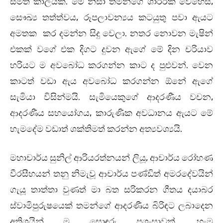
සීමිත කාලයක්. මේ නිසා තමන්ගෙ ශාරීරික වෙහෙස,
සෞඛ්‍ය තත්ත්වය, රූපලාවන්‍යය කටයුතු පවා ඇයට
අමතක කර දමන්න සිදු වෙලා. නතර නොවන මැෂින්
එකක් වගේ එක දිගට දුවන ඇගේ මේ දින චරියාව
හරියට ම අවබෝධ කරගන්න කාට ද පුළුවන්. වෙන
කාටත් වඩා ඇය අවබෝධ කරගන්න ඕනේ ඇගේ
සැමියා විසින්මයි. සැමියෙකුගේ ආදරණීය වචන,
ආදරණීය සහයෝගය, කාරුණික අව‍ධානය ඇයට මේ
හැමදේම වඩාත් ශක්තිමත් කරන්න අත්‍යවශ්‍යයි.
මහාචාර්ය සුනිල් ආරියරත්නයන් ලියූ, ආචාර්ය රෝහණ
වීරසීහයන් තනු නිමැවූ ආචාර්ය පණ්ඩිත් අම‍රදේවයින්
ගැයූ තාත්තා වුණත් මා බත සරිකරන ගීතය දයාබර
ස්වාමිපුරුෂයෙක් තමන්ගේ ආදරණීය බිරිඳට ලබාදෙන
අතිශයින් ම සොඳුරු ප්‍රශංසාවක්. හැම