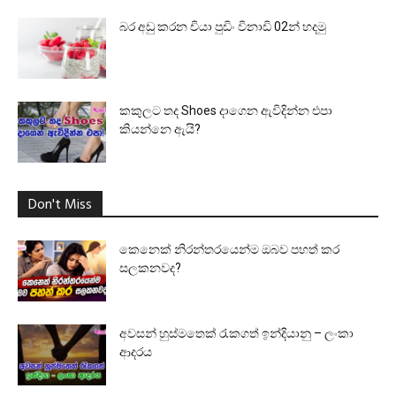
බර අඩු කරන චියා පුඩිං විනාඩි 02න් හදමු
කකුලට තද Shoes දාගෙන ඇවිදින්න එපා
කියන්නෙ ඇයි?
Don't Miss
කෙනෙක් නිරන්තරයෙන්ම ඔබව පහත් කර
සලකනවද?
අවසන් හුස්මතෙක් රැකගත් ඉන්දියානු – ලංකා
ආදරය