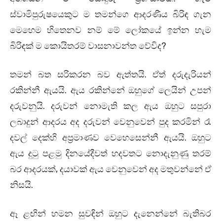
ස්වාමිපුරුෂයෙකුට ම තමන්ගෙ ආදරණීය බිරිඳ ගැන
මෙහෙම හි‍තෙනව නම් මේ ලෝකයේ ඉන්න හැම
බිරිඳක් ම කොයිතරම් වාසනාවන්ත වේවිද?
තමන් බත සරිකරන බව ඇත්තයි. ඒත් දරුදැරියන්
රකින්නී ඇයයි. ඇය රකින්නේ ඔහුගේ ලෙයින් උපන්
දරුවනුයි. දරුවන් නොමැති කල ඇය ඔහුට සපුරා
ලබාදුන් ආදරය අද දරුවන් වෙනුවෙන් පුද කරමින් රෑ
දවල් දෙක්හි අප්‍රමාණව වෙහෙසෙන්නී ඇයයි. ඔහුට
ඇය දුටු පළමු දිනයේදීවත් හදවතට නොදැනුණු තරම්
බර ආදරයක්, දයාවක් ඇය වෙනුවෙන් අද මතුවන්නේ ඒ
නිසයි.
ඈ ළඟින් හමන සුවඳින් ඔහුට දැනෙන්නේ බැතිබර