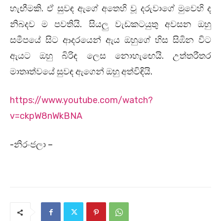
හැඟීමකි. ඒ සුවඳ ඇගේ අතෙහි වූ දරුවාගේ මුවෙහි ද
නිබදව ම පවතියි. සියලු වැඩකටයුතු අවසන ඔහු
සමීපයේ සිට ආදරයෙන් ඇය ඔහුගේ හිස සිඹින විට
ඇයට ඔහු බිරිඳ ලෙස නොහැ‍ඟෙයි. උත්තරීතර
මාතෘත්වයේ සුවඳ ඇගෙන් ඔහු අත්විඳියි.
https://www.youtube.com/watch?
v=ckpW8nWkBNA
-නිරංජලා –