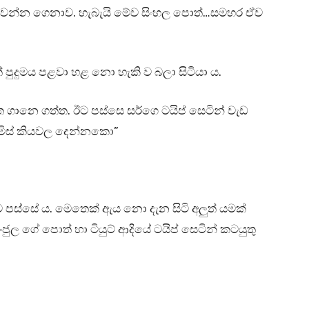
කියවන්න ගෙනාව. හැබැයි මේව සිංහල පොත්…සමහර ඒව
ත් පුදුමය පළවා හළ නො හැකි ව බලා සිටියා ය.
නෙ ගත්ත. ඊට පස්සෙ සර්ගෙ ටයිප් සෙටින් වැඩ
. මිස් කියවල දෙන්නකො”
ස්සේ ය. මෙතෙක් ඇය නො දැන සිටි අලුත් යමක්
ජුල ගේ පොත් හා ටියුට් ආදියේ ටයිප් සෙටින් කටයුතු