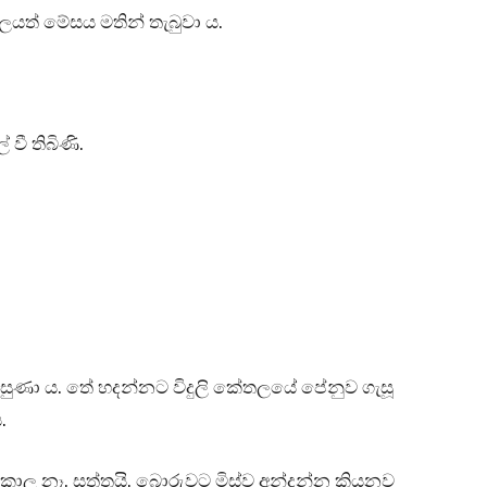
ලයත් මේසය මතින් තැබුවා ය.
 වී තිබිණි.
ාසුණා ය. තේ හදන්නට විදුලි කේතලයේ පේනුව ගැසූ
.
 කාල නෑ. සත්තයි. බොරුවට මිස්ව අන්දන්න කියනව