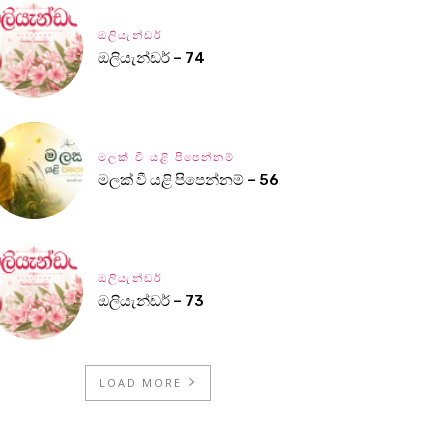
ඔලියැන්ඩර්
ඔලියැන්ඩර් – 74
මලක් වී යළි පිපෙන්නම්
මලක් වී යළි පිපෙන්නම් – 56
ඔලියැන්ඩර්
ඔලියැන්ඩර් – 73
LOAD MORE