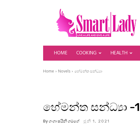
SmartLady
HOME
COOKING
HEALTH
Home
Novels
හේමන්ත සන්ධ්‍යා
හේමන්ත සන්ධ්‍යා -
By
ගංගා ෂයිනි ගමගේ
ජූනි 1, 2021