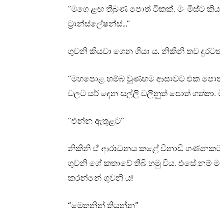
“මගෙ ළඟ තිබුණ පොත් ටිකක්. මං මිස්ට 
ට්‍රාන්ස්ලේෂන්ස්…”
ගුවනි කියවා ගෙන ගියා ය. නිකිනි තව දුරට
“මහපොළ හම්බ වුණහම ආසාවට එක පොත ගා
වලට සර් දෙන සල්ලි වලිනුත් පොත් ගත්තා
“එන්න ඇතුළට”
නිකිනි ඒ ආරාධනය කළේ විනාඩි ගණනකට ප
ගුවනි ගේ කතාවේ තිබී හමු විය. එසේ නම් මං
කරන්නේ ගුවනි ය!
“මෙතනින් තියන්න”