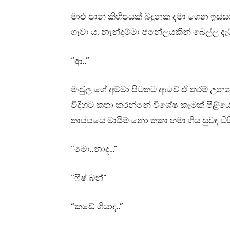
මාළු පාන් කිහිපයක් බඳුනක දමා ගෙන ඉස්ස
ගෑවා ය. නැන්දම්මා ජනේලයකින් බෙල්ල දැම
“ආ..”
මංජුල ගේ අම්මා පිටතට ආවේ ඒ තරම් උනන්
විදිහට කතා කරන්නේ විශේෂ කෑමක් පිළිය
තාප්පයේ මායිම් නො තකා හමා ගිය සුවඳ වි
“මො..නාද…”
“ෆිෂ් බන්”
“කඩේ ගියාද..”