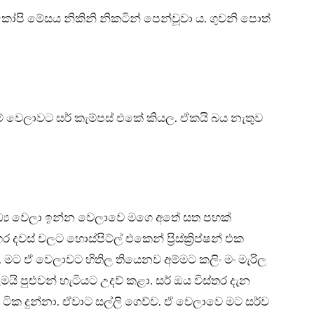
 කෝපි මේසය නිකිනි නිකටින් පෙන්වූවා ය. ගුවනි පොත්
ේ වෙලාවට සර් කැම්පස් එකේ කියල. ඒකයි බය නැතුව
සාධ්‍ය වෙලා ඉන්න වෙලාවෙ මගෙ අතේ සත පහක්
ර දවස් වලට හොස්පිට්ල් එකෙන් ප්‍රිස්ක්‍රිප්ෂන් එක
 මට ඒ වෙලාවට හිතිල තියෙනව අම්මට කලිං මං මැරිල
යි පුළුවන් හැටියට උදව් කළා. සර් ඔය විස්තර දැන
 ටික දුන්නා. ඒවාට සල්ලි ගෙව්ව. ඒ වෙලාවෙ මට සර්ව