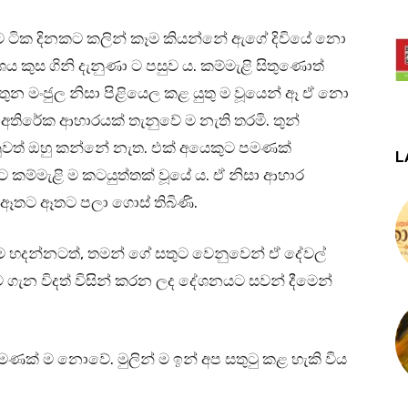
 මීට ටික දිනකට කලින් කෑම කියන්නේ ඇගේ දිවියේ නො
ය කුස ගිනි දැනුණා ට පසුව ය. කම්මැළි සිතුණොත්
 තුන මංජුල නිසා පිළියෙල කළ යුතු ම වූයෙන් ඈ ඒ නො
අතිරේක ආහාරයක් තැනුවේ ම නැති තරමි. තුන්
ැනුවත් ඔහු කන්නේ නැත. එක් අයෙකුට පමණක්
L
කම්මැළි ම කටයුත්තක් වූයේ ය. ඒ නිසා ආහාර
 ඈතට ඈතට පලා ගොස් තිබිණි.
ී ම හදන්නටත්, තමන් ගේ සතුට වෙනුවෙන් ඒ දේවල්
ට ගැන විදත් විසින් කරන ලද දේශනයට සවන් දීමෙන්
පමණක් ම නොවේ. මුලින් ම ඉන් අප සතුටු කළ හැකි විය