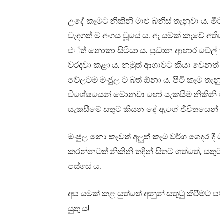
උදේ කෑමට නිකිනි මාළු බනිස් තැනුවා ය.
වැදගත් ම අංගය වූයේ ය. ඈ යමක් කෑවේ අතිශ
එ්ත් නොකා සිටියා ය. ප්‍රධාන ආහාර වේල්
වරදවා කළා ය. නමුත් ආශාවට කියා වෙනත් 
වේලටම මංජුල ට බත් ඕනා ය. පිටි කෑම ත
විශේෂයෙන් මොනවා හෝ සැකසීම නිකිනි ට 
සැකසීමේ සතුට කියන දේ ඇගේ ජීවිතයෙන්
මංජුල නො කෑවත් අලුත් කෑම වර්ග ගෙදර ද
කරන්නටත් නිකිනි තදින් සිතට ගත්තේ, සතු
පස්සේ ය.
අප යමක් කළ යුත්තේ අනුන් සතුටු කිරීමට 
යුතු ය!