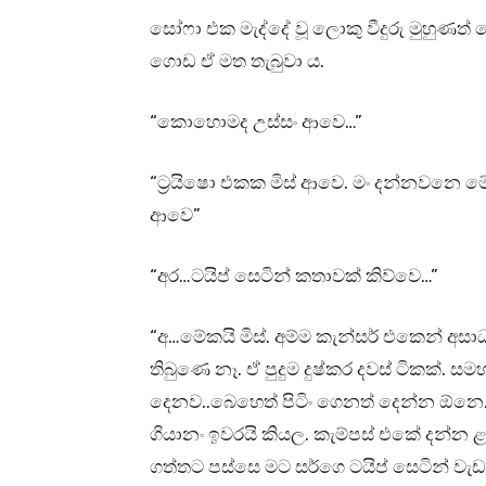
සෝෆා එක මැද්දේ වූ ලොකු වීදුරු මුහුණත්
ගොඩ ඒ මත තැබුවා ය.
“කොහොමද උස්සං ආවෙ…”
“ට්‍රයිෂො එකක මිස් ආවෙ. මං දන්නවනෙ ම
ආවෙ”
“අර…ටයිප් සෙටින් කතාවක් කිව්වෙ…”
“අ…මේකයි මිස්. අම්ම කැන්සර් එකෙන් අ
තිබුණෙ නෑ. ඒ පුදුම දුෂ්කර දවස් ටිකක්. සමහ
දෙනව..බෙහෙත් පිටිං ගෙනත් දෙන්න ඕනෙ.
ගියානං ඉවරයි කියල. කැම්පස් එකේ දන්න ළම
ගත්තට පස්සෙ මට සර්ගෙ ටයිප් සෙටින් වැඩ