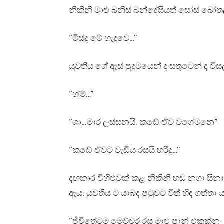
නිකිනි මාළු බනිස් බන්දේසියත් සෝස් බෝත
“මිස්ද මේ හැදුවෙ…”
යුවතිය ගේ ඇස් පුදුමයෙන් ද සතුටෙන් ද විසල්
“හ්ම්…”
“ශා…මාර ලස්සනයි. කඩේ ඒව වගේමනෙ”
“කඩේ ඒවට වැඩිය රසයි හරිද…”
දඟකාර විහිළුවක් කළ නිකිනි හඬ නගා සින
ඇය, යුවතිය ට යාබද පුටුවට විත් හිඳ ගත්තා ය
“ජීවිතේටම මෙච්චර රස මාළු පාන් එකක්නං