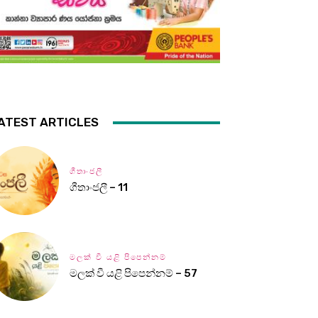
ATEST ARTICLES
ගීතාංජලී
ගීතාංජලී – 11
මලක් වී යළි පිපෙන්නම්
මලක් වී යළි පිපෙන්නම් – 57