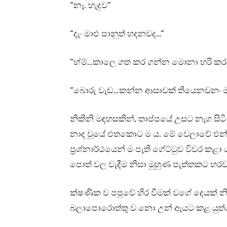
“නෑ. හැදුව”
“දැං මාළු පානුත් හදනවද…”
“හ්ම්…කාලෙ ගත කර ගන්න මොනා හරි කරන
“බොරු වැඩ…කන්න ආසාවක් තියෙනවනං මා
නිකිනි මඳහසකින්, තාප්පයේ උසට නැග සිටි
නාද වූයේ එතකොට ම ය. මේ වෙලාවේ එන්
ප්‍රශ්නාර්ථයෙන් ම පැති ගේට්ටුව විවර කළ
පොත් වල වැදීම නිසා මුහුණ පැත්තකට හරව
ක්ෂණික ව පපුවේ හිර වීමක් වගේ දෙයක් න
බලාපොරොත්තු ව නො උන් ඇයට කළ යුත්තේ 