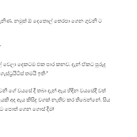
ැනිණ. නමුත් ඕ දෙතොල් තෙරපා ගෙන ගුවනි ට
”
ල් වෙලා දෙකටම එක පාර කනව. දැන් ඒකට පුරුදු
ට්‍රයිටිස් තමයි ඉතිං”
ගුවනි ගේ වයසේ දී තබා දැන් ඇය හිඳින වයසේදී වත්
ි අද ඇය කිසිදු වගක් නැතිව කර තිබෙන්නේ. සිය
 ට පොත් ගෙන ගොස් දීම!