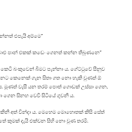
්නත් එපැයි අම්මෙ”
ළු පාන් එකක් කඩෙං ගෙනත් කන්න තිබුණනෙ”
 කෙටි බංකුවෙන් බිමට පැන්නා ය. ගේට්ටුවේ සීනුව
නට කෙනෙක් ගැන සිතා ගත නො හැකි වුණත් ඕ
ා ය. මූණත් වැසී යන තරම් පොත් ගොඩක් උස්සා ගෙන,
ා ගෙන සිනහ වෙවී සිටියේ ගුවනි ය.
ිකිනි අත් වින්දා ය. මෙහෙම මොහොතක් කිසි සේත්
කුමක් දැයි එක්වන සිහි නො වුණ තරමි.