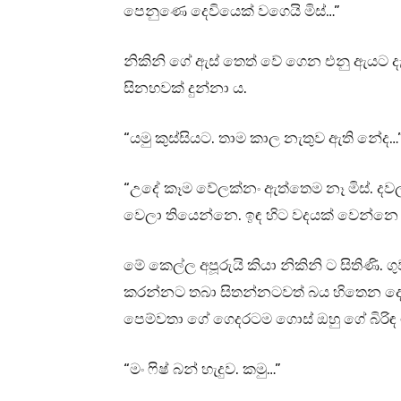
පෙනුණෙ දෙවියෙක් වගෙයි මිස්…”
නිකිනි ගේ ඇස් තෙත් වේ ගෙන එනු ඇයට ද
සිනහවක් දුන්නා ය.
“යමු කුස්සියට. තාම කාල නැතුව ඇති නේද…
“උදේ කෑම වේලක්නං ඇත්තෙම නෑ මිස්. දව
වෙලා තියෙන්නෙ. ඉඳ හිට වදයක් වෙන්නෙ ගැස්
මේ කෙල්ල අපූරුයි කියා නිකිනි ට සිතිණි. 
කරන්නට තබා සිතන්නටවත් බය හිතෙන දෙයක
පෙම්වතා ගේ ගෙදරටම ගොස් ඔහු ගේ බිරිඳ
“මං ෆිෂ් බන් හැදුව. කමු…”