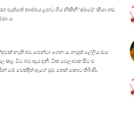
රහ පැත්තේ තාප්පය ළඟට ගිය නිකිනි ‘අම්මේ’ කියා හඬ
්මා ය.
දුවක් නැති බව පෙන්වා ගෙන ය. නමුත් ලේලිය ඔය
ෙල කළ විට බව ඇය දනී. ටික වෙලාවක සිට ම
සින් මේ වෙත්දීත් ඇගේ මුව තෙත් කොට තිබිණි.