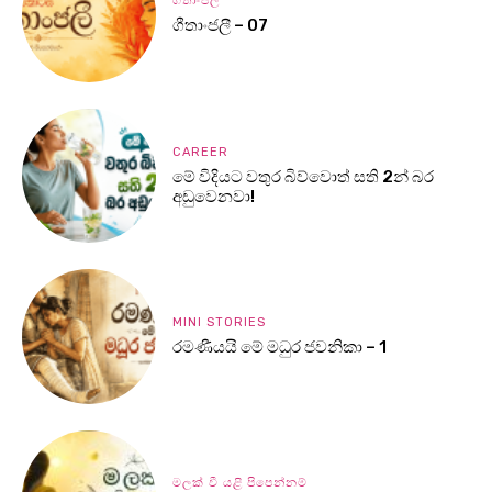
ගීතාංජලී
ගීතාංජලී – 07
CAREER
මේ විදියට වතුර බිව්වොත් සති 2න් බර
අඩුවෙනවා!
MINI STORIES
රමණීයයි මේ මධුර ජවනිකා – 1
මලක් වී යළි පිපෙන්නම්