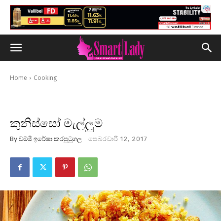
Home
Cooking
කුනිස්සෝ මැල්ලුම
By
චම්මි ඉරේෂා කරපුටුගල
පෙබරවාරි 12, 2017