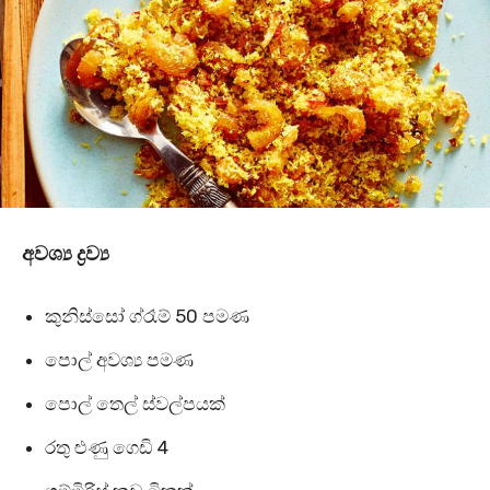
අවශ්‍ය ද්‍රව්‍ය
කුනිස්සෝ ග්රෑම්
50
පමණ
පොල් අවශ්‍ය පමණ
පොල් තෙල් ස්වල්පයක්
රතු ළුණු ගෙඩි
4