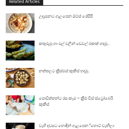
Related Articles
උදෑසනට ගැලපෙන ඕට්ස් රෙසිපි
කතුරුමුංගා මල් වලින් ඩෙවල් එකක් හදමු…
නත්තලට ක්‍රිස්මස් කුකීස් හදමු..
පොඩිත්තන්ට රස කෑම – ක්‍රීම් චීස් ස්ට්‍රෝබෙරි
කුකීස්
වැහි දවසට හොඳින් ගැළපෙන “හොට් වැනිලා