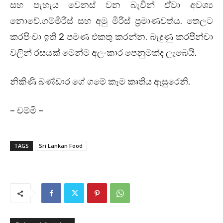
සහ පැහැය වෙනස් වන බැවින් ඒවා අවශ්‍ය
නොවේ
.
ගම්මිරිස් සහ අමු මිරිස් ප්‍රමාණවත්ය
.
තෙලට
කරපිංචා ඉති
2
පමණ එකතු කරන්න
.
බැදුණු කරපීන්චා
වලින් රසයක් මෙන්ම අලංකාර පෙනුමක්ද ලැබෙයි
.
නිකිණි බණ්ඩාර ගේ ගමේ කෑම කෘතිය ඇසුරෙනි.
– චම්මි –
TAGS
Sri Lankan Food