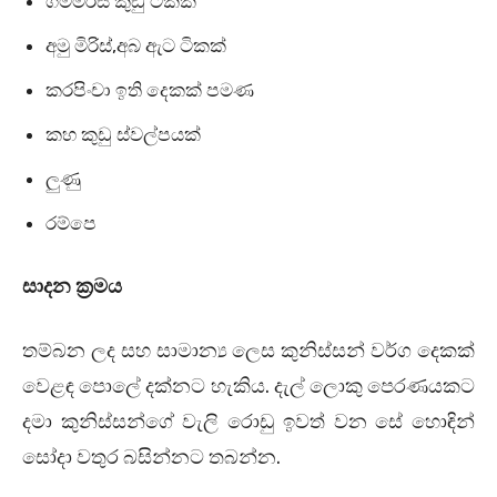
ගම්මිරිස් කුඩු ටිකක්
අමු මිරිස්
,
අබ ඇට ටිකක්
කරපිංචා ඉති දෙකක් පමණ
කහ කුඩු ස්වල්පයක්
ලුණු
රම්පෙ
සාදන ක්‍රමය
තම්බන ලද සහ සාමාන්‍ය ලෙස කුනිස්සන් වර්ග දෙකක්
වෙළඳ පොලේ දක්නට හැකිය
.
දැල් ලොකු පෙරණයකට
දමා කුනිස්සන්ගේ වැලි රොඩු ඉවත් වන සේ හොඳින්
සෝදා වතුර බසින්නට තබන්න
.