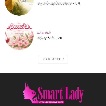
මලක් වී යළි පිපෙන්නම් – 54
ඔලියැන්ඩර්
ඔලියැන්ඩර් – 70
LOAD MORE