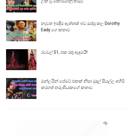
ලක් වූ කොරියානු තරුව
නැවත ඉපදීම ඇත්තක් බව ඔප්පු කල Dorothy
Eady ගෙ කතාව
රටවල් 51, එක රතු ඇඳුමයි!
ඔන්ලයින් පේමට් එකක් නිසා මුදල් සියල්ල අහිමි
කරගත් තරුණියකගේ කතාව