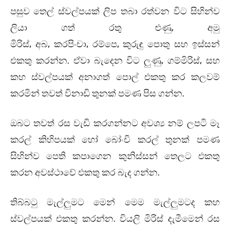
පසුව තෙල් ස්වල්පයක් ලිප තබා රත්වන විට සිහින්ව
ලියා ගත් රතු ළුණු
,
අමු
මිරිස්
,
අබ
,
කරපිංචා
,
රම්පෙ
,
කුරුඳු පොතු සහ ඉස්සන්
එකතු කරන්න
.
ඒවා බැදෙන විට ලුණු
,
ගම්මිරිස්
,
සහ
කහ ස්වල්පයක් අනාගත් පොල් එකතු කර කලවම්
කරමින් තවත් විනාඩි තුනක් පමණ පිස ගන්න
.
ඔබට තවත් රස වැඩි කරගන්නට අවශ්‍ය නම් ලපටි මෑ
කරල් කිහිපයක් හෝ බෝංචි කරල් තුනක් පමණ
සිහින්ව පෙති කපාගෙන කුනිස්සන් තෙලට එකතු
කරන අවස්ථාවේ එකතු කර බැද ගන්න
.
තිබ්බටු මැල්ලුමට මෙන් මෙම මැල්ලුමටද කහ
ස්වල්පයක් එකතු කරන්න
.
වියලි මිරිස් දැමීමෙන් රස