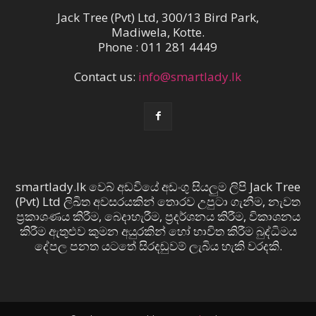
Jack Tree (Pvt) Ltd, 300/13 Bird Park,
Madiwela, Kotte.
Phone : 011 281 4449
Contact us:
info@smartlady.lk
smartlady.lk වෙබ් අඩවියේ අඩංගු සියලුම ලිපි Jack Tree
(Pvt) Ltd ලිඛිත අවසරයකින් තොරව උපුටා ගැනීම, නැවත
ප්‍රකාශණය කිරීම, බෙදාහැරීම, ප්‍රදර්ශනය කිරීම, විකාශනය
කිරීම ඇතුළුව කුමන අයුරකින් හෝ භාවිත කිරීම බුද්ධිමය
දේපල පනත යටතේ සිරදඬුවම් ලැබිය හැකි වරදකි.