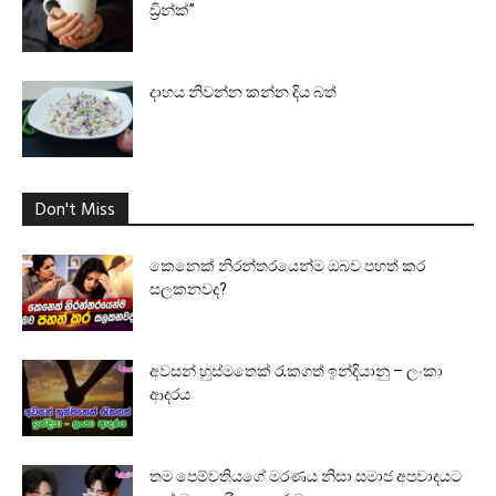
ඩ්‍රින්ක්”
දාහය නිවන්න කන්න දිය බත්
Don't Miss
කෙනෙක් නිරන්තරයෙන්ම ඔබව පහත් කර
සලකනවද?
අවසන් හුස්මතෙක් රැකගත් ඉන්දියානු – ලංකා
ආදරය
තම පෙම්වතියගේ මරණය නිසා සමාජ අපවාදයට