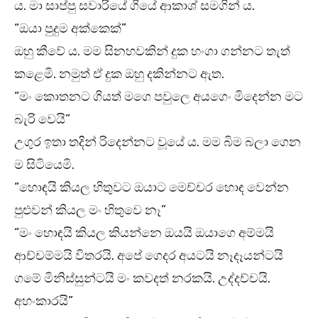
ය. මා සාප්පු සවාරියේ ගියේ ආකාශ් සමගින් ය.
“ඔයා පුදුම අක්කෙක්”
ඔහු කීවේ ය. මම සිනහවකින් දුක හංගා ගන්නට තැත්
කළෙමි. නමුත් ඒ දුක ඔහු දකින්නට ඇත.
“මං කොතනට ගියත් මගෙ පවුලෙ අයගෙං මිදෙන්න මට
බැරි වෙයි”
උගුර ඉතා තදින් රිදෙන්නට වූයේ ය. මම බිම බලා ගෙන
ම සිටියෙමි.
“හොඳයි කියල හිතුවට ඔයාට මෙච්චර හොඳ වෙන්න
පුළුවන් කියල මං හිතුවෙ නෑ”
“මං හොඳයි කියල කියන්නෙ ඔයයි ඔයාගෙ අම්මයි
ආච්චම්මයි විතරයි. අපේ ගෙදර අයටයි නෑදෑයන්ටයි
ගමේ මිනිස්සුන්ටයි මං කවදත් නරකයි. උද්දච්චයි.
අහංකාරයි”