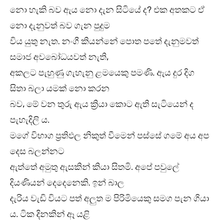
නො හැකි බව ඇය නො දැන සිටියේ ද? එක අතකට ඒ
නො දැනුවත් බව ගැන පුදුම
විය යුතු නැත. නංගී කියන්නේ පොත පතේ දැනුමවත්
සමාජ අවබෝධයවත් නැති,
අකලට පැහුණු ගැහැනු ළමයෙකු පමණි. ඇය දුර දිග
සිතා බලා යමක් නො කරන
බව, මේ වන තුරු ඇය ක්‍රියා කොට ඇති සැටියෙන් ද
පැහැදිලි ය.
මගේ විභාග ප්‍රතිඵල නිකුත් වීමෙන් පස්සේ ගමේ අය අප
දෙස බලන්නට
ඇත්තේ අමුතු ඇසකින් කියා සිතමි. අපේ පවුලේ
දියණියන් දෙදෙනෙකි. ඉන් බාල
දැරිය වැඩි වියට පත් අලුත ම පිරිමියෙකු සමග පැන ගියා
ය. ටික දිනකින් ඈ යළි