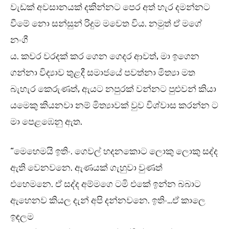
වැඩක් අවසානයක් දකින්නට පෙර අත් හැර දමන්නට
වීමේ නො සන්සුන් රිදුම මවෙත විය. නමුත් ඒ මගේ
නංගී
ය. කවර වරදක් කර ගෙන ගෙදර ආවත්, මා ඉගෙන
ගන්නා විද්‍යාව තුළදී සමාජයේ පවත්නා මිත්‍යා මත
බැහැර කෙරුණත්, ඇයට නපුරක් වන්නට පුළුවන් කියා
යමෙකු කියනවා නම් මිත්‍යාවක් වුව විශ්වාස කරන්න ට
මා පෙළඹෙනු ඇත.
“මෙහෙමයි ඉතිං. ගෙවල් හදනකොට ලොකු ලොකු සද්ද
ඇති වෙනවනෙ. ඇණයක් ගැහුවා වුණත්
එහෙමනෙ. ඒ සද්ද අම්මගෙ ටමි එකේ ඉන්න බබාට
ඇහෙනව කියල දැන් අපි දන්නවනෙ. ඉතිං…ඒ කාලෙ
ඉඳලම