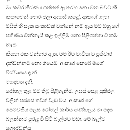
මා කවර තීරණය ගත්තත් ඈ තරහ නො වන බවට කී
කතාවෙන් නෙරංජලා අදහස් කළේ, ආකාශ් ගැන
මසිත් හි සැක සංකාවක් වන්නේ නම් ඇය මට ඔහු ගේ
පතිණිය වන්නැයි කළ ඉල්ලීම නො පිළිගත්තා ට කම්
නැත
කියන එක වන්නට ඇත. මම ඊට වාචික ව ප්‍රතිචාර
දක්වන්නට නො ගියෙමි. ආකාශ් කෙරේ මගේ
විශ්වාසය දැන්
මහදවත දනී.
රෝහල තුළ මට තිබූ පිළිගැනීම, උසස් පෙළ ප්‍රතිඵල
වලින් පස්සේ තවත් වැඩි විය. ආකාශ් ගේ
පෙම්වතිය ලෙස රෝහල් කාර්ය මණ්ඩලය මා දෙස
බලන්නට පුරුදු වී සිටි බැල්මට වඩා, මේ බැල්ම
ගෞරවනීය