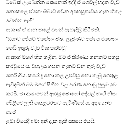
බබෙක් ලැබෙන්න කෙනෙක් ඉද්දි ඒ ගෙවල් හදන වැඩ
නොකළෙ ඒකෙං බබාට වෙන අපහසුතාවය ගැන හිතල
වෙන්න ඇති”
ආකාශ් ඒ ගැන කළේ එවන් පැහැදිලි කිරීමකි.
“ඔයාට අප්සට් වගේනං බබා ලැබුණට පස්සෙ එහෙනං
ගෙයි ඉතුරු වැඩ ටික කරවමු”
ආකාශ් මගේ හිත හැඳින, මට ඒ තීරණය ගන්නට පහසු
කරවූයේ ය. වහලය ගසන තැනට වන තුරු වැඩ
කෙරී ගිය, කපරාදු නො කළ උළුවහු නො තැබූ ගෙතුළ
ඇවිදමින් මම මගේ සිහින වල පරණ නොවූ පුසුඹ ඉව
කරමි. මා ආශාවෙන් ඇරඹු බොහෝ දේවල් නංගී නිසා
අපිළිවෙලැති කෙළවරකට පැමිණියේ ය. අද නොව
අපේ
ළමා වියේදී ද මා අත් දැක ඇති සත්‍යය එයයි.