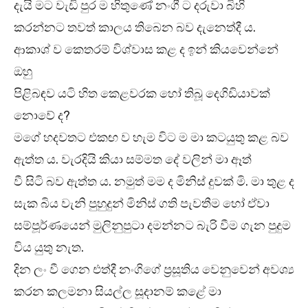
දැයි මට වැඩි පුර ම හිතුණේ නංගී ට දරුවා බිහි
කරන්නට තවත් කාලය තිබෙන බව දැනෙත්දී ය.
ආකාශ් ව කෙතරම් විශ්වාස කළ ද ඉන් කියවෙන්නේ
ඔහු
පිළිබඳව යටි හිත කෙළවරක හෝ තිබූ දෙගිඩියාවක්
නොවේ ද?
මගේ හදවතට එකඟ ව හැම විට ම මා කටයුතු කළ බව
ඇත්ත ය. වැරදියි කියා සම්මත දේ වලින් මා ඈත්
වී සිටි බව ඇත්ත ය. නමුත් මම ද මිනිස් දුවක් මි. මා තුළ ද
සැක බිය වැනි පුහුදුන් මිනිස් ගති පැවතීම හෝ ඒවා
සම්පූර්ණයෙන් මුලිනුපුටා දමන්නට බැරි වීම ගැන පුදුම
විය යුතු නැත.
දින ලං වී ගෙන එත්දී නංගිගේ ප්‍රසූතිය වෙනුවෙන් අවශ්‍ය
කරන කලමනා සියල්ල සූදානම් කළේ මා