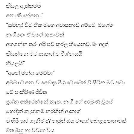
කියල ඇත්තටම
නොකියන්නෙ…”
“සමහර විට ඒක මගෙ අවාසනාව අම්මෙ. මගෙම
නංගිගෙං ඒ වගේ කතාවක්
අහගන්න තරං අපි පව් කරල තියෙනව. මං අදත්
කියන්නෙ මට ආකාශ් ව විශ්වාසයි
කියලයි”
“අනේ මන්දා මෙව්වා”
අම්මා ට නොව වෛද්‍ය පීඨයට සමත් වී සිටින මට පවා
මේ සංකීර්ණ ජීවිත
ප්‍රශ්න තේරෙන්නේ නැත. නංගී ගේ අරමුණ වූයේ
හොඳින් නැත්නම් නරකින් ආකාශ්
ව හිමි කර ගැනීම ද? නමුත් ඔය වාගේ බොළඳ කතාවක්
මත ඔහු හා විවාහ විය