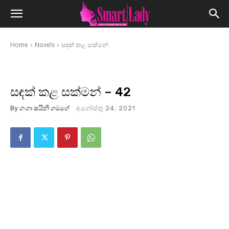
Home
Novels
සඳක් කළ සක්මන්
සඳක් කළ සක්මන් – 42
By
ගංගා ෂයිනි ගමගේ
අගෝස්තු 24, 2021