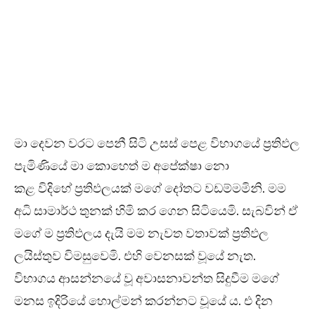
මා දෙවන වරට පෙනී සිටි උසස් පෙළ විභාගයේ ප්‍රතිඵල
පැමිණියේ මා කොහෙත් ම අපේක්ෂා නො
කළ විදිහේ ප්‍රතිඵලයක් මගේ දෝතට වඩම්මමිනි. මම
අධි සාමාර්ථ තුනක් හිමි කර ගෙන සිටියෙමි. සැබවින් ඒ
මගේ ම ප්‍රතිඵලය දැයි මම නැවත වතාවක් ප්‍රතිඵල
ලයිස්තුව විමසුවෙමි. එහි වෙනසක් වූයේ නැත.
විභාගය ආසන්නයේ වූ අවාසනාවන්ත සිදුවීම මගේ
මනස ඉදිරියේ හොල්මන් කරන්නට වූයේ ය. එ දින