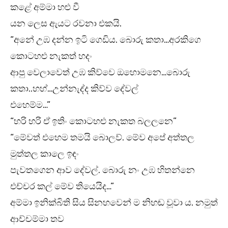
කළේ අම්මා හළු වී
යන ලෙස ඇයට රවනා එකයි.
“අනේ උඹ දන්න ඉටි ගෙඩිය. බොරු කතා…අරකිගෙ
කොටහළු නැකත් හදං
ආපු වෙලාවෙත් උඹ කිව්වෙ ඔහොමනෙ…බොරු
කතා..හහ්…උන්නැද්ද කිව්ව දේවල්
එහෙම්ම…”
“හරි හරි ඒ ඉතිං කොටහළු නැකත බලලනෙ”
“මේවත් එහෙම තමයි බොලව්. මේව අපේ අත්තල
මුත්තල කාලෙ ඉඳං
පැවතගෙන ආව දේවල්. බොරු නං උඹ හිතන්නෙ
එච්චර කල් මේව තියෙයිද…”
අම්මා ඉනික්බිති සිය සිනහවෙන් ම නිහඬ වූවා ය. නමුත්
ආච්චම්මා තව