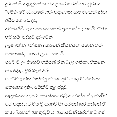
දුරටත් සිය දැනුවත් භාවය ප්‍රකට කරන්නට වූවා ය.
“මේකි මේ දඩාවතේ ගිහිං හදාගෙන ආපු එකෙක් නිසා
අපිට මේ බඩ දරු
අම්මණ්ඩි ගැන සෙනෙහසක් දැනෙන්නෑ තමයි. ඒත් බං
හරි හමං විදිහට දරුවෙක්
ලැබෙන්න ඉන්නෙ අම්මෙක් කියන්නෙ මොන තරං
සම්පතක්ද…ගෙදර උං නෙවෙයි
ගමේ ම උං එහෙව් එකියක් රැක බලා ගත්තා. ඒකනෙ
ඔය දොළ දුක් කෑම අරං
ගමේම ඉන්න මිනිස්සු ඒ කාලෙට ගෙදරට එන්නෙ.
කොහෙද ඉතිං…මේකිට කුලප්පුව
හැදුණනෙ ඇටෙං පොත්තෙං එළියට එන්නත් ඉස්සරිං”
ගේ හදන්නට මට වූ ආශාව මා යටපත් කර ගත්තේ ඒ
කතා බහෙන් අනතුරුව ය. ආශාවෙන් කරන්නට ගත්