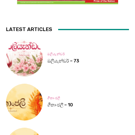
LATEST ARTICLES
ඔලියැන්ඩර්
ඔලියැන්ඩර් – 73
ගීතාංජලී
ගීතාංජලී – 10