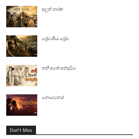
අලුත් පාරක
ප්‍රේමණීය ප්‍රේම
තනි අතේ අත්පුඩිය
නොවෙනස්
Don't Miss