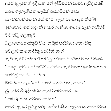
අපේ අලුතෙන් ඉදි වන ගේ ඉදිරියෙන් පාරේ ඇවිද යත්දී
ගමේ ගැහැනියක මැජික් පෙට්ටියක් දෙස
බලන්නාක්මෙ න් ගේ දෙස බලනවා මා දැක තිබේ!
ඉක්මනට ගේ හදා නිම කර ගැනීම, ණය මුදලක් ගනිත්දී
මට තිබූ ලොකු ම
බලාපොරොත්තුව විය. නමුත් හදිසියේ නො සිතූ
වෙලාවක නොසිතූ සෙයින් නංගී
ගැබ් ගැනීම නිසා ඒ කටයුතු එහෙම පිටින් ම නැවතිණ.
“ගෙදර ළමයෙක් හම්බ වෙන්න ගෑනියෙක් ඉන්නකොට
ගෙවල් හදන්නෙ තියා
බිත්තියක ඇණයක් ගහන්නෙවත් නෑ අපිනං”
මුලින්ම විරුද්දත්වය පෑවේ ආච්චම්මා ය.
“බොරු කතා අම්මෙ ඕවනං”
අම්මා ඇයට පුරුදු සරල බවින් කියා දැමුවා ය. ආච්චම්මා