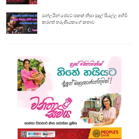
ඔන්ලයින් පේමට් එකක් නිසා මුදල් සියල්ල අහිමි
කරගත් තරුණියකගේ කතාව