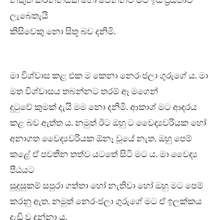
නිකුත් කරන්නියක හෝ වෙන්නට මට ඉඩ ප්‍රස්තාව
ලැබෙතැයි
කිසිවෙකු නො සිතූ බව දනිමි.
මා විශ්වාස කළ එක ම කෙනා නෙරංජලා ගුරුගේ ය. මා
මත විශ්වාසය තබන්නට තරම් ඈ මගෙන්
දුටුවේ කුමක් දැයි මම නො දනිමි. ආකාශ් මට ආදරය
කළ බව ඇත්ත ය. නමුත් ඊට ඔහු ට වෛද්‍යවරියක හෝ
අනාගත වෛද්‍යවරියක ඕනෑ වූයේ නැත. ඔහු පෙම්
කළේ ඒ පවතින තත්ව යටතේ සිටි මට ය. මා වෛද්‍ය
පීඨයට
සුදුසුකම් සපුරා ගත්තා හෝ නැතිවා හෝ ඔහු මට පෙම්
කරනු ඇත. නමුත් නෙරංජලා ගුරුගේ මට ඒ ඉලක්කය
දැඩි ව දුන්නා ය.