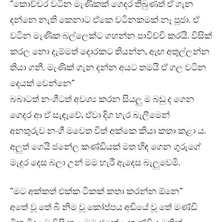
“කොච්චර වටින මැණිකක් ගෙදර තිබුණත් ඒ ගැන
දන්නෙ නැති කෙනාට ඒකෙ වටිනකමක් නෑ පූජා. ඒ
වටින මැණික බල්ලෙක්ට ගහන්න පාවිච්චි කරයි. විසික්
කරල නො දැම්මත් දොරකට තියන්න, ඇඟ අතුල්ලන්න
තියා ගනී. මැණික් ගැන දන්න අයට තමයි ඒ ගල වටින
දෙයක් වෙන්නෙ”
බබාටත් නංගීටත් අවශ්‍ය කරන සියලු ම බඩු ද ගෙන
ගෙදර ආ ඒ සැඳෑවේ, ඒවා දිග හැර බැලීමෙන්
අනතුරුව නංගී මවෙත විත් අක්කෙ කියා කතා කළා ය.
අලුත් ගෙයි ජනේල කණ්ඩියක් මත හිඳ ගෙන ගුරුගේ
මැදුර දෙස බලා උන් මම හැරී ඇදෙස බැලුවෙමි.
“මට අක්කත් එක්ක ටිකක් කතා කරන්න ඕනෙ”
අතේ වූ තේ බී නිම වූ කෝප්පය අඩියේ වූ තේ මණ්ඩි