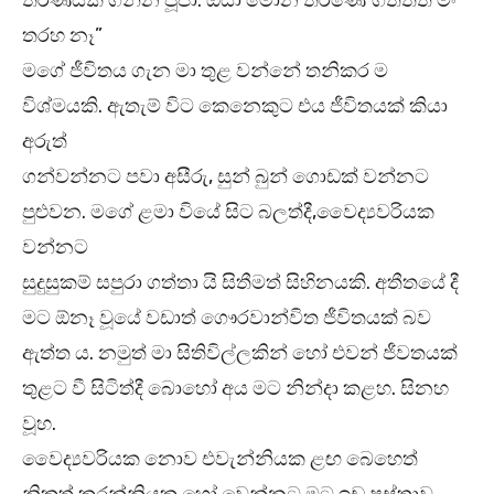
තීරණයක් ගන්න පූජා. ඔයා මොන තීරණේ ගත්තත් මං
තරහ නෑ”
මගේ ජීවිතය ගැන මා තුළ වන්නේ තනිකර ම
විශ්මයකි. ඇතැම් විට කෙනෙකුට එය ජීවිතයක් කියා
අරුත්
ගන්වන්නට පවා අසීරු, සුන් බුන් ගොඩක් වන්නට
පුළුවන. මගේ ළමා වියේ සිට බලත්දී,වෛද්‍යවරියක
වන්නට
සුදුසුකම් සපුරා ගත්තා යි සිතීමත් සිහිනයකි. අතීතයේ දී
මට ඕනෑ වූයේ වඩාත් ගෞරවාන්විත ජීවිතයක් බව
ඇත්ත ය. නමුත් මා සිතිවිල්ලකින් හෝ එවන් ජීවතයක්
තුළට වී සිටිත්දී බොහෝ අය මට නින්දා කළහ. සිනහ
වූහ.
වෛද්‍යවරියක නොව එවැන්නියක ළඟ බෙහෙත්