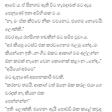
ආවේ ය. ඒ සිනහව ඇති විට හැමදාමත් මට ඇය
පෙනුණේ ඉතා අවිහිංසක ව ය.
“නෑ මං ඒක කිව්වෙ නිකං වචනෙට. එහෙම නෙවෙයි.
ලොක්කි..”
එවර ඇය රහසිගත හඬකින් මට සමීප වූවා ය.
“අර කියපු ටෙස්ට් එක කරවගෙනම බලමු නේද…මං
කියන්නෙ ඉතිං..නංගිට ඕකට ආකාශ් වම අල්ලන්න
ඕන කමක් නෑනෙ වෙන කෙනෙක් කළා නං…නේද…”
“අයියෝ අම්මෙ”
මට දැනුණේ අසහනකාරී බවකි.
“කරනව තමයි. ආකාශ් ටත් ඕනෙ ඕක කරල එයා ගෙ
වරදක් නෑ කියන එක
පෙන්නන්න”
“ඉතිං ලොක්කි. එහෙනං ඇයි පොඩ්ඩි ඕක කළේ කවුද