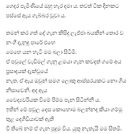
ගෙදර පැමිණියේ ඔහු හැර දමා ය. තවත් ටික දිනකට
පස්සේ ඇය ගැබ්බර වූවා ය.
තමන් කර ගත් දේ ගැන කිසිදු ලැජ්ජා බයකින් තොර ව
නංගී දැනුදු පාරේ එහෙ
මෙහෙ යන හැටි මම බලා සිටිමි.
ඒ පවුලේ වැඩිමල් ගෑනු ළමයා ගැන කවදත් ගමේ අය
ප්‍රසාදයක් දැක්වූයේ
නැත. ඒ ඇය ඔවුන් සමග ලොකු ආස්සරයකට නො ගිය
නිසාවෙනි. අද ඇය
වෛද්‍යවරියක වීමේ පිම්ම පැන සිටින්නී ය.
ඉතින් මේ පවුල දෙස කොහොම බලන්නද කියා ගම්මු
තුළ දෙගිඩියාවක් ඇති
වී තිබේ නම් ඒ ගැන පුදුම විය. යුතු නැතැයි මම සිතමි.