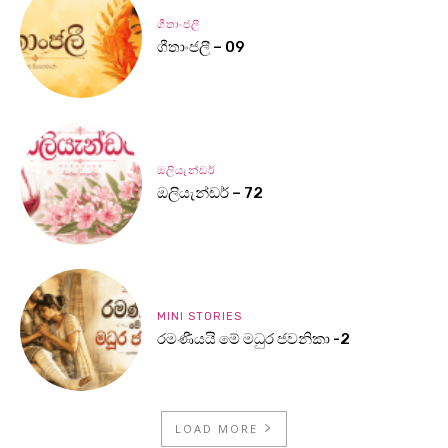
ගීතාංජලී
ගීතාංජලී – 09
ඔලියැන්ඩර්
ඔලියැන්ඩර් – 72
MINI STORIES
රමණීයයි මේ මධුර ජවනිකා -2
LOAD MORE