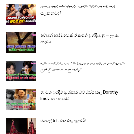
කෙනෙක් නිරන්තරයෙන්ම ඔබව පහත් කර
සලකනවද?
අවසන් හුස්මතෙක් රැකගත් ඉන්දියානු – ලංකා
ආදරය
තම පෙම්වතියගේ මරණය නිසා සමාජ අපවාදයට
ලක් වූ කොරියානු තරුව
නැවත ඉපදීම ඇත්තක් බව ඔප්පු කල Dorothy
Eady ගෙ කතාව
රටවල් 51, එක රතු ඇඳුමයි!