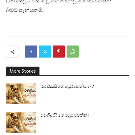
ටික මිදුලට විසි කළ මම ජනේල කණ්ඩිය මතින්
බිමට පැන්නෙමි.
More Stories
රමණීයයි මේ මධුර ජවනිකා -2
රමණීයයි මේ මධුර ජවනිකා – 1