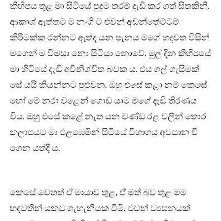
කිහිපය තුළ මා සිටියේ පුදුම තරම් දැඩි කර ගත් සිතකිනි.
ආකාශ් ඇත්තට ම නංගී ට එවන් අඩන්තේට්ටම්
කිරීමක්ක රන්නට ඇත්ද යන පැනය මගේ හදවත විසින්
මගෙන් ම විමසා නො සිටියා නොවේ. මුල් දින කිහිපයේ
මා හිටියේ දැඩි අවිනිශ්චිත බවක ය. එය ගල් ගැසීමක්
සේ යයි කියන්නට පුළුවන. ඔහු එසේ කළා නම් කෙසේ
හෝ මේ නරා වළෙන් ගොඩ යාම මගේ දැඩි තීරණය
විය. ඔහු එසේ කළේ නැත යන චණ්ඩ රළ වලින් තොර
කලාපයට මා එළඹෙමින් සිටියේ විභාගය අවසාන වී
ගෙන යත්දී ය.
කෙසේ වෙතත් ඒ මායාව තුළ, ඒ මත් බව තුළ මම
හදවතින් යකඩ ගැහැනියක වීමි. එවන් ව්‍යසනයක්