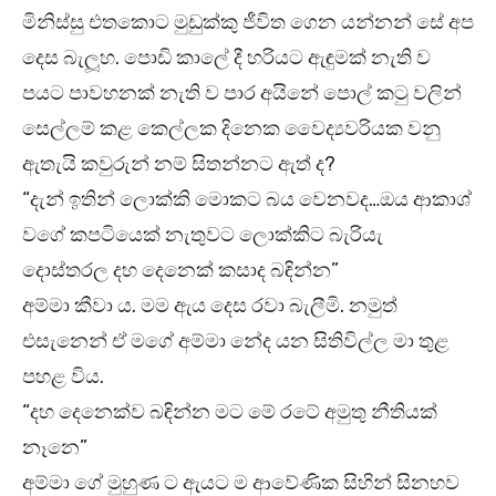
මිනිස්සු එතකොට මුඩුක්කු ජීවිත ගෙන යන්නන් සේ අප
දෙස බැලූහ. පොඩි කාලේ දී හරියට ඇඳුමක් නැති ව
පයට පාවහනක් නැති ව පාර අයිනේ පොල් කටු වලින්
සෙල්ලම් කළ කෙල්ලක දිනෙක වෛද්‍යවරියක වනු
ඇතැයි කවුරුන් නම් සිතන්නට ඇත් ද?
“දැන් ඉතින් ලොක්කි මොකට බය වෙනවද…ඔය ආකාශ්
වගේ කපටියෙක් නැතුවට ලොක්කිට බැරියැ
දොස්තරල දහ දෙනෙක් කසාද බඳින්න”
අම්මා කීවා ය. මම ඇය දෙස රවා බැලීමි. නමුත්
එසැනෙන් ඒ මගේ අම්මා නේද යන සිතිවිල්ල මා තුළ
පහළ විය.
“දහ දෙනෙක්ව බඳින්න මට මේ රටේ අමුතු නීතියක්
නෑනෙ”
අම්මා ගේ මුහුණ ට ඇයට ම ආවේණික සිහින් සිනහව