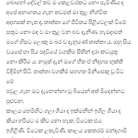
බොහෝ දේවල් තව ම කෙළවරකට නො පැමිණිය ද
අපේ අනාගතය ගැන තවමත් මා තුළ නිශ්චිත
අදහසක් නැත ද, තාත්තා ගේ ජීවිතය පිළිවෙලක් වීමේ
සතුට නො මඳ ව මා තුළ වන බව දැනිණ. හැමදාමත්
මගේ හිසට ලොකු ම බර ව දැනුණේ තාත්තා ය. ඔහු සිය
වයසේ හා පිය පදවියේ වගකීම සිතින් දරා කටයුතු
නො කිරීම ය. නමුත් දැන් මගේ හිත ඒ නිදහස භුක්ති
විඳිමින් සිටී. තාත්තා වගකීම් සහගත මිනිසෙකු වූ විට
මේ
පවුල ගැන මට දැනෙන්නා වූ බියෙන් අත් මිදෙන්නට
පුළුවන.
කාලය හෙමිහිට ගලා ගියා ද ඉක්මනින් ඉගිල ගියා ද
කියා හරියට ම කිව නො හැක. විටෙක එය
ඉගිළිණි. විටෙක ළතැවිණි. කාලය කෙතරම් මන්දගාමී