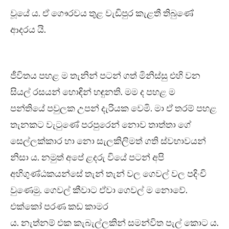
වූයේ ය. ඒ ගෞරවය තුළ වැඩිපුර කැළතී තිබුණේ
ආදරය යි.
ජීවිතය පහළ ම තැනින් පටන් ගත් මිනිස්සු එහි වන
සියල් රසයන් හොඳින් හඳුනති. මම ද පහළ ම
පන්තියේ පවුලක උපන් දැරියක වෙමි. මා ඒ තරම් පහළ
තැනකට වැටුණේ පරපුරෙන් නොව තාත්තා ගේ
සෙල්ලක්කාර හා නො සැලකිලිමත් ගති ස්වභාවයන්
නිසා ය. නමුත් අපේ ළදරු වියේ පටන් අපි
අහිගුණ්ඨකයන්සේ තැන් තැන් වල ගෙවල් වල පදිංචි
වුණෙමු. ගෙවල් කීවාට ඒවා ගෙවල් ම නොවේ.
එක්කෝ පරණ කඩ කාමර
ය. නැත්නම් එක කැබැල්ලකින් සමන්විත පැල් කොට ය.