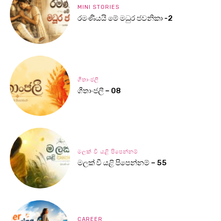
MINI STORIES
රමණීයයි මේ මධුර ජවනිකා -2
ගීතාංජලී
ගීතාංජලී – 08
මලක් වී යළි පිපෙන්නම්
මලක් වී යළි පිපෙන්නම් – 55
CAREER