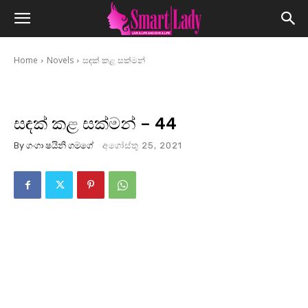
Home
Novels
සඳක් කළ සක්මන්
සඳක් කළ සක්මන් – 44
By
ගංගා ෂයිනි ගමගේ
අගෝස්තු 25, 2021