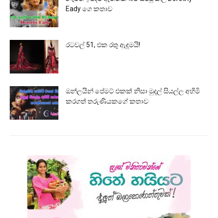
Eady ගෙ කතාව
රටවල් 51, එක රතු ඇඳුමයි!
ඔන්ලයින් පේමට් එකක් නිසා මුදල් සියල්ල අහිමි
කරගත් තරුණියකගේ කතාව