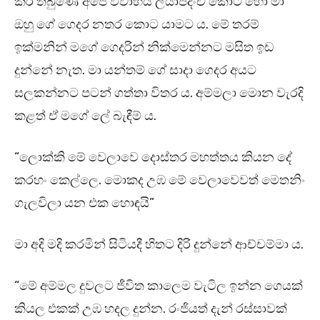
කර තිබුණේ අපේ විවාහය ලියාපදිංචි කොට හෝ මා
ඔහු ගේ ගෙදර නතර කොට යාමට ය. මේ තරම්
ඉක්මනින් මගේ ගෙදරින් නික්මෙන්නට මසිත ඉඩ
දුන්නේ නැත. මා යන්තම් ගේ සාදා ගෙදර අයට
සලකන්නට පටන් ගත්තා විතර ය. අම්මලා මොන වැරදි
කළත් ඒ මගේ ලේ බැඳීම් ය.
“ලොක්කි මේ වෙලාවෙ දොස්තර මහත්තය කියන දේ
කරහං කෙල්ලෙ. මොකද උඹ මේ වෙලාවෙවත් මෙතනිං
ගැලවිලා යන එක හොඳයි”
මා අදි මදි කරමින් සිටියදී හිතට දිරි දුන්නේ ආච්චම්මා ය.
“මේ අම්මල දුවලට ජීවිත කාලෙම වැටිල ඉන්න ගෙයක්
කියල එකක් උඹ හදල දුන්න. රංජියත් දැන් රස්සාවක්