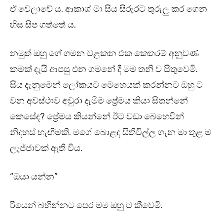
ඒ වෙලාවේ ය. ආකාශ් මා සිය සිරුරට තුරුලු කර ගෙන
හිස සිප ගත්තේ ය.
නමුත් ඔහු ගේ ගමන වළකන එක කෙතරම් අනුවණ
කමක් දැයි ආපසු එන ගමනේ දී මම තනි ව සිතුවෙමි.
සිය දැනුමෙන් ලෝකයට මෙහෙයක් කරන්නට ඔහු ට
වන අවස්ථාව අවුරා දැමීම ප්‍රේමය කියා සිතන්නේ
කෙසේද? ප්‍රේමය කියන්නේ ඊට වඩා බෙහෙවින්
නිදහස් හැඟීමකි. මගේ බොළඳ සිතිවිල්ල ගැන මා තුළ ම
ලැජ්ජාවක් ඇති විය.
“ඔයා යන්න”
රියෙන් බහින්නට පෙර මම ඔහු ට කීවෙමි.