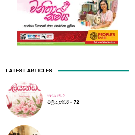
LATEST ARTICLES
ඔලියැන්ඩර්
ඔලියැන්ඩර් – 72