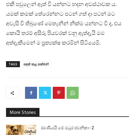
එකී පවුලෙන් ඈත් වී යන්නට හදන අවස්ථාවක ය.
යමක් කමක් තේරෙන්නට පටන් ගත් දා පටන් මට
අවැසි වී තිබුණේ මෙතැනින් නික්ම යන්නට වී ද, එය
කොයි තරම් අසීරු පියවරක් වනු ඇත්දැයි මම
අත්දැකීමෙන් ම ප්‍රත්‍යක්ෂ කරමින් සිටියෙමි.
TAGS
සඳක් කළ සක්මන්
More Stories
රමණීයයි මේ මධුර ජවනිකා -2