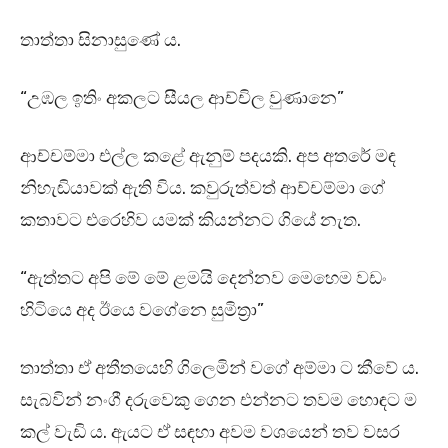
තාත්තා සිනාසුණේ ය.
“උඹල ඉතිං අකලට සීයල ආච්චිල වුණානෙ”
ආච්චම්මා එල්ල කළේ ඇනුම් පදයකි. අප අතරේ මඳ
නිහැඬියාවක් ඇති විය. කවුරුත්වත් ආච්චම්මා ගේ
කතාවට එරෙහිව යමක් කියන්නට ගියේ නැත.
“ඇත්තට අපි මේ මේ ළමයි දෙන්නව මෙහෙම වඩං
හිටියෙ අද ඊයෙ වගේනෙ සුමිත්‍රා”
තාත්තා ඒ අතීතයෙහි ගිලෙමින් වගේ අම්මා ට කීවේ ය.
සැබවින් නංගී දරුවෙකු ගෙන එන්නට තවම හොඳට ම
කල් වැඩි ය. ඇයට ඒ සඳහා අවම වශයෙන් තව වසර