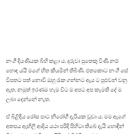
නංගී දියණියක බිහි කළා ය. දරුවා පුතෙකු විණි නම්
හොඳ යයි මගේ හිත කියමින් තිබිණි. එතකොට නංගී සේ
විපතට පත් නොවී ඔහු රැක ගන්නට ඇය ට පුළුවන් වනු
ඇත. නමුත් ඉරණම හැම විට ම අපට අප කැමති දේ ම
ලබා දෙන්නේ නැත.
ඒ බිළිඳිය රෝස පාට නිරෝගී දැරියක වූවා ය. මම ඇගේ
අතපය ඇඟිලි ආදිය යථා පරිදි පිහිටා තිබේ දැයි හොඳින්