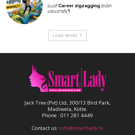
ඔයත් Career zigzagging කරන
කෙනෙක්ද?
LOAD MORE
Jack Tree (Pvt) Ltd, 300/13 Bird Park,
Madiwela, Kotte.
Phone : 011 281 4449
Contact us:
info@smartlady.lk