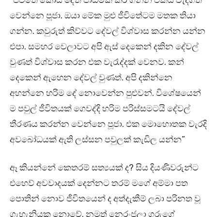
“ජීවිතේ කොයි දේත් පාඩමක් කර ගන්න එකයි වැදගත්
වෙන්නෙ පූජා. ඔයා මේක මුළු ජීවිතේටම මතක තියා
ගන්න. කවුරුත් කිව්වට දේවල් විශ්වාස කරන්න යන්න
එපා. සමහර වෙලාවට අපි ඇස් දෙකෙන් දකින දේවල්
වුණත් විශ්වාස කරන එක වැරැද්දක් වෙනව. කන්
දෙකෙන් ඇහෙන දේවල් වුණත්. අපි දකින්නෙ
අහන්නෙ හරිම දේ නොවෙන්න පුළුවන්. විශේෂයෙන්
ම පවුල් ජීවිතයක් ගෙවද්දි හරිම පරිස්සමටයි දේවල්
තීරණය කරන්න වෙන්නෙ පූජා. එක මොහොතක වැරදි
අවබෝධයක් ඇති ලස්සන පවුලක් කැඩිල යන්න”
ඈ කියන්නේ කෙතරම් සත්‍යයක් ද? සිය දියණිවරුන්ට
එහෙව් අවවාදයක් දෙන්නට තරම් මගේ අම්මා පත
පොතින් නොව ජීවිතයෙන් ද අත්දැකීම් ලබා පරිනත වූ
ගැහැනියක නොවේ. නමුත් නෙරංජලා ගුරුගේ