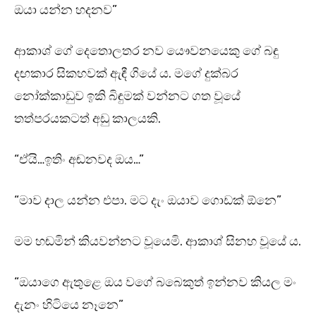
ඔයා යන්න හදනව”
ආකාශ් ගේ දෙතොලතර නව යෞවනයෙකු ගේ බඳු
දඟකාර සිකහවක් ඇඳී ගියේ ය. මගේ දුක්බර
නෝක්කාඩුව ඉකි බිඳුමක් වන්නට ගත වූයේ
තත්පරයකටත් අඩු කාලයකි.
“ඒයි…ඉතිං අඬනවද ඔය…”
“මාව දාල යන්න එපා. මට දැං ඔයාව ගොඩක් ඕනෙ”
මම හඬමින් කියවන්නට වූයෙමි. ආකාශ් සිනහ වූයේ ය.
“ඔයාගෙ ඇතුළෙ ඔය වගේ බබෙකුත් ඉන්නව කියල මං
දැනං හිටියෙ නෑනෙ”