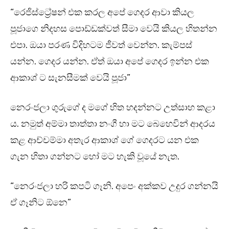
“රෙජිස්ට්‍රේෂන් එක කරල අපේ ගෙදර ආවා කියල
පූජාගෙ නිදහස පොඩ්ඩක්වත් සීමා වෙයි කියල හිතන්න
එපා. ඔයා පරණ විදිහටම ජීවත් වෙන්න. කැම්පස්
යන්න. ගෙදර යන්න. ඒත් ඔයා අපේ ගෙදර ඉන්න එක
ආකාශ් ට සැනසීමක් වෙයි පූජා”
නෙරංජලා ගුරුගේ ද මගේ හිත හදන්නට උත්සාහ කළා
ය. නමුත් අම්මා තාත්තා නංගී හා මට බෙහෙවින් ආදරය
කළ ආච්චම්මා අතැර ආකාශ් ගේ ගෙදරට යන එක
ගැන හිතා ගන්නට හෝ මට හැකි වූයේ නැත.
“නෙරංජලා හරි කපටි ගෑනි. අපෙං අක්කව උදුර ගන්නයි
ඒ ගෑනිට ඕනෙ”