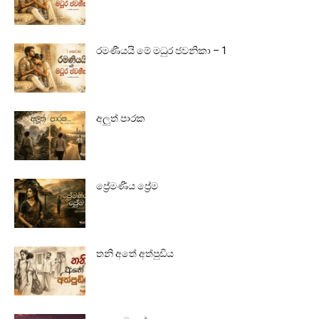
රමණීයයි මේ මධුර ජවනිකා – 1
අලුත් පාරක
ප්‍රේමණීය ප්‍රේම
තනි අතේ අත්පුඩිය