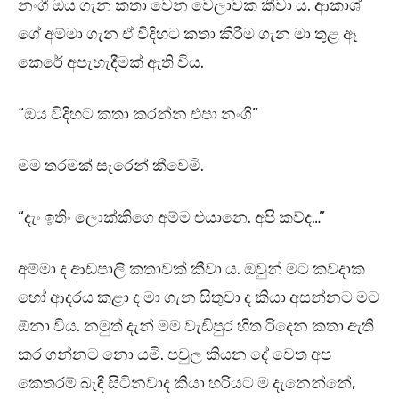
නංගී ඔය ගැන කතා වෙන වෙලාවක කීවා ය. ආකාශ්
ගේ අම්මා ගැන ඒ විදිහට කතා කිරීම ගැන මා තුළ ඈ
කෙරේ අපැහැදීමක් ඇති විය.
“ඔය විදිහට කතා කරන්න එපා නංගි”
මම තරමක් සැරෙන් කීවෙමි.
“දැං ඉතිං ලොක්කිගෙ අම්ම එයානෙ. අපි කව්ද…”
අම්මා ද ආඩපාලි කතාවක් කීවා ය. ඔවුන් මට කවදාක
හෝ ආදරය කළා ද මා ගැන සිතුවා ද කියා අසන්නට මට
ඕනා විය. නමුත් දැන් මම වැඩිපුර හිත රිදෙන කතා ඇති
කර ගන්නට නො යමි. පවුල කියන දේ වෙත අප
කෙතරම් බැඳී සිටිනවාද කියා හරියට ම දැනෙන්නේ,