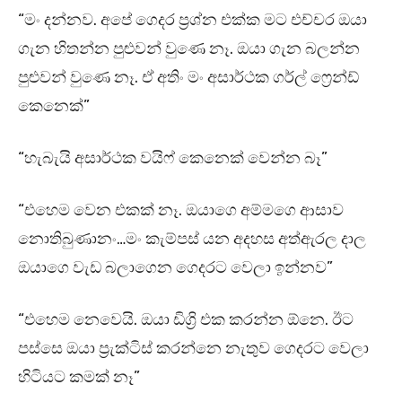
“මං දන්නව. අපේ ගෙදර ප්‍රශ්න එක්ක මට එච්චර ඔයා
ගැන හිතන්න පුළුවන් වුණෙ නෑ. ඔයා ගැන බලන්න
පුළුවන් වුණෙ නෑ. ඒ අතිං මං අසාර්ථක ගර්ල් ෆ්‍රෙන්ඩ්
කෙනෙක්”
“හැබැයි අසාර්ථක වයිෆ් කෙනෙක් වෙන්න බෑ”
“එහෙම වෙන එකක් නෑ. ඔයාගෙ අම්මගෙ ආසාව
නොතිබුණානං…මං කැම්පස් යන අදහස අත්ඇරල දාල
ඔයාගෙ වැඩ බලාගෙන ගෙදරට වෙලා ඉන්නව”
“එහෙම නෙවෙයි. ඔයා ඩිග්‍රි එක කරන්න ඕනෙ. ඊට
පස්සෙ ඔයා ප්‍රැක්ටිස් කරන්නෙ නැතුව ගෙදරට වෙලා
හිටියට කමක් නෑ”