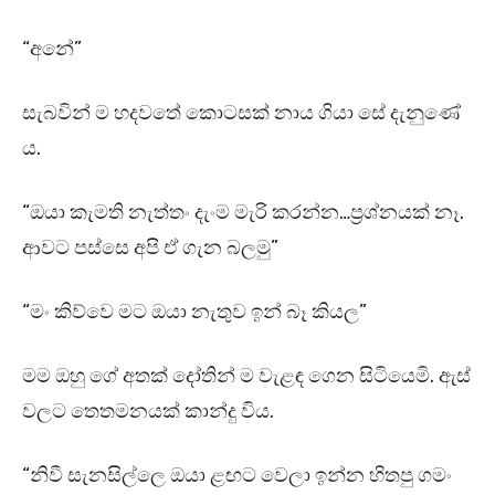
“අනේ”
සැබවින් ම හදවතේ කොටසක් නාය ගියා සේ දැනුණේ
ය.
“ඔයා කැමති නැත්තං දැංම මැරි කරන්න…ප්‍රශ්නයක් නෑ.
ආවට පස්සෙ අපි ඒ ගැන බලමු”
“මං කිව්වෙ මට ඔයා නැතුව ඉන් බෑ කියල”
මම ඔහු ගේ අතක් දෝතින් ම වැළඳ ගෙන සිටියෙමි. ඇස්
වලට තෙතමනයක් කාන්දු විය.
“නිවී සැනසිල්ලෙ ඔයා ළඟට වෙලා ඉන්න හිතපු ගමං