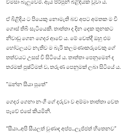
විමසා බැලුවෙමි. ඇය පිරිපුන් බිළිඳියක වූවා ය.
ඒ බිළිඳිය ට පියෙකු නොමැති බව අපට අමතක ම වී
ගොස් තිබි සැටියෙකි. තාත්තා ද දින දෙක තුනකට
නිවාඩු ගෙන ගෙදර ආවේ ය. මේ වෙත්දී ඔහු එම
හෝටලයට නැතිව ම බැරි කලමණාකරුවෙකු ගේ
තත්වයට උසස් වී සිටියේ ය. තාත්තා පෙනුමෙන් ද
තරමක් පුෂ්ටිමත් ව, තරුණ පෙනුමක් ලබා සිටියේ ය.
“ඔන්න සීයා පුතේ”
ගෙදර ගෙනා නංගි ගේ දරුවා ව අම්මා තාත්තා වෙත
පෑවේ එසේ කියමිනි.
“සීයා…අපි සීයලත් වුණාද අප්ප…ලැජ්ජත් හිතෙනව”