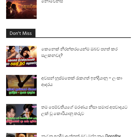
නොවෙනස්
Don't Miss
කෙනෙක් නිරන්තරයෙන්ම ඔබව පහත් කර
සලකනවද?
අවසන් හුස්මතෙක් රැකගත් ඉන්දියානු – ලංකා
ආදරය
තම පෙම්වතියගේ මරණය නිසා සමාජ අපවාදයට
ලක් වූ කොරියානු තරුව
නැවත ඉපදීම ඇත්තක් බව ඔප්පු කල Dorothy