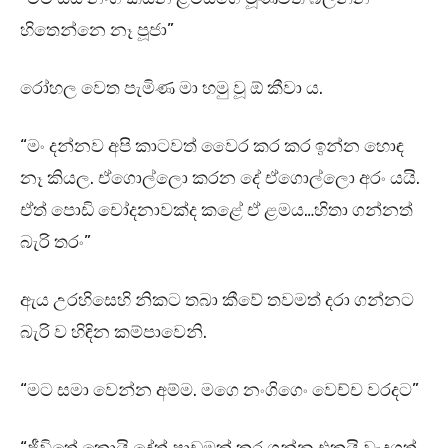
හිතෙන්නෙ නෑ පූජා”
රෝහල වෙත පැමිණ මා හමු වූ ඕ කීවා ය.
“මං දන්නව අපි කාටවත් වෛර කර කර ඉන්න හොඳ
නෑ කියල. ඒගොල්ලො කරන දේ ඒගොල්ලො අරං යයි.
ඒත් පොඩි චෝදනාවක්ද කළේ ඒ ළමය…හිතා ගන්නත්
බැරි තරං”
ඇය උරහිසෙහි නිකට තබා කීවේ තවමත් දරා ගන්නට
බැරි ව හිඳින කම්පාවෙනි.
“මට සමා වෙන්න අම්ම. මගෙ නංගිගෙං වෙච්ච වරදට”