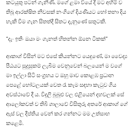
කටයුතු පටන් ගැනිණි. මගේ ළමා වියේ දී මට අහිමි ව
තිබූ ආරක්ෂිත නිවසක් නංගිගේ දියණියට හෝ තනා දිය
හැකි වීම ගැන සිතත්දී සිතට දැනුණේ සතුටකි.
“දැං ඉතිං ඔයා මං ගැනත් හිතන්න ඕනෙ ටිකක්”
ආකාශ් විසින් මට එසේ කියන්නට යෙදුණේ, මා වෛද්‍ය
පීඨයට සුදුසුකම් ලැබීම වෙනුවෙන් බලයෙන් ම වගේ
මා ඉල්ලා සිටි සංග්‍රහය ට ඔහු මාව කොළඹ ප්‍රධාන
පෙළේ හෝටලයක් වෙත රෑ කෑම සඳහා කැටුව ගිය
අවස්ථාවේ දී ය. විදුලි බුබුළු වල එළියෙන් දහවලක් සේ
ආලෝකවත් ව තිබි ශාලාවේ විසිතුරු අතරේ ආකාශ් ගේ
ඇස් වල දීප්තිය වෙන් කර ගන්නට මම උත්සාහ
කළෙමි.