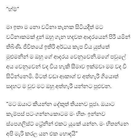
“හ්ම්”
මා ඉතා ම නො වටිනා තැනක සිටියදීත් මට
වටිනාකමක් දුන් ඔහු ගැන හදවත ආදරයෙන් පිරී යමින්
තිබිණි. ජීවිතයේ ඉතිරි අර්ධය කැප විය යුත්තේ
මුළුමනින් ම ඔහු ගේ ආදරය වෙනුවෙනි.මගේ පවුලේ
අය වෙනුවෙන් වද විය හැකි සීමාව ඉක්මවා මම වද වී
සිටින්නෙමි. මීටත් වඩා ආකාශ් ව අත්හැරී ගියොත්
සදහට ම වුව මට ඔහු අත්හැරී යන්නට පුළුවන.
“මට ඔයාට කියන්න දේකුත් තියනව පූජා. ඔයාට
කැම්පස් පටංගන්නකොටම මං හිතං ඉන්නව
ස්පෙශලිස්ට් ට්‍රේනින් එකට යූකේ යන්න. මං හිතන්නෙ
අපි මැරි කරල යන එක හොඳයි”