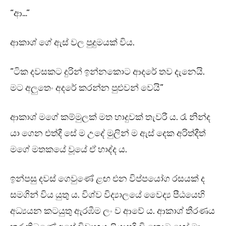
“ආ…”
ආකාශ් ගේ ඇස් වල පුදුමයක් විය.
“ටික දවසකට දුරින් ඉන්නකොට ආදරේ තව දැනෙයි.
මට අලුතෙං අදරේ කරන්න පුළුවන් වෙයි”
ආකාශ් මගේ කම්මුලක් මත හාදුවක් තැවරී ය. රෑ නින්ද
යා ගෙන එත්දී සේ ම උදේ මුලින් ම ඇස් දෙක අරිත්දීත්
මගේ මතකයේ වූයේ ඒ හාද්ද ය.
ඉන්පසු දවස් ගෙවුණේ ළඟ එන විප්පයෝග රසයක් ද
සමගින් විය යුතු ය. විශ්ව විද්‍යාලයේ වෛද්‍ය පීඨයෙහි
අධ්‍යයන කටයුතු ඇරඹීම ලං ව ආවේ ය. ආකාශ් තීරණය