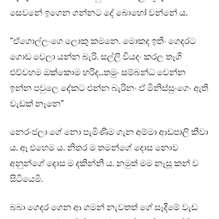
සෙවනේ ඉගෙන ගන්නට දේ බොහෝ වන්නේ ය.
“ඒගොල්ලංගෙ ලොකු කමනෙ. මොකද ඉතිං ගෙදරට
ගොඩ වෙලා යන්න බැරි. සල්ලි වියදං කරල තෑගි
එව්වහම ඔක්කොම හරිද…තමුං සම්බන්ධ වෙන්න
ඉන්න පවුලෙ දේකට එන්න බැරිනං ඒ මිනිස්සුංගෙං ඇති
වැඩක් නෑනෙ”
නෙරංජලා ගේ නො පැමිණීම ගැන අම්මා ආඩපාලි කීවා
ය. ඈ එහෙම ය. නිතර ම තමන්ගේ දොස නොව
අනුන්ගේ දොස ම දකින්නී ය. නමුත් මම නෑසූ කන් ව
සිටියෙමි.
බබා ගෙදර ගෙන ආ ගමන් නැවතත් ගේ සෑදීමේ වැඩ