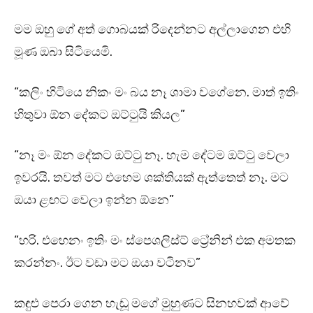
මම ඔහු ගේ අත් ගොබයක් රිදෙන්නට අල්ලාගෙන එහි
මූණ ඔබා සිටියෙමි.
“කලිං හිටියෙ නිකං මං බය නෑ ශාමා වගේනෙ. මාත් ඉතිං
හිතුවා ඕන දේකට ඔට්ටුයි කියල”
“නෑ මං ඕන දේකට ඔට්ටු නෑ. හැම දේටම ඔට්ටු වෙලා
ඉවරයි. තවත් මට එහෙම ශක්තියක් ඇත්තෙත් නෑ. මට
ඔයා ළඟට වෙලා ඉන්න ඕනෙ”
“හරි. එහෙනං ඉතිං මං ස්පෙශලිස්ට් ට්‍රේනින් එක අමතක
කරන්නං. ඊට වඩා මට ඔයා වටිනව”
කඳුළු පෙරා ගෙන හැඬූ මගේ මුහුණට සිනහවක් ආවේ