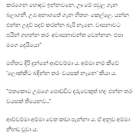
කරගෙන හොඳට ඉන්නවනෙ. ඌ මේ පවුල ගැන
බලාගනී. උඹ අනාගතේ ගැන හිතහං කෙල්ලෙ. යන්න
එන්න උදව් පදව් කරන්න බැරි නෑනෙ. වාසනාවට
පයින් ගහන්න තරං අවාසනාවන්ත වෙන්නනං එපා
මගෙ දෙයියො”
මහිතට දිරි දුන්නේ ආච්චම්මා ය. අම්මා නම් කීවේ
‘ලොක්කිට බඳින්න තරං වයසක් නෑනෙ’ කියා ය.
“එතකොට උඹගෙ පොඩ්ඩිට දරුවෙකුත් හදං එන්න තරං
වයසක් තියෙනව…”
ආච්චම්මා අම්මා වෙත කඩා පැන්නා ය. ඒ අනුව අම්මා
නිහඬ වූවා ය.