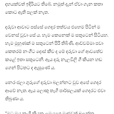
දහයක්වත් ඉදිරියට තිබේ. නමුත් දැන් ඒවා ගැන කතා
කොට ඇති පලක් නැත.
දරුවා ආවාට පස්සේ ගෙදර තත්වය එහෙම පිටින් ම
වෙනස් වූවා සේ ය. හැම කෙනෙක් ම සතුටෙන් සිටියහ.
හැම මුහුණක් ම සතුටෙන් පිරී තිබිණි. ආච්චම්මා පවා
කෙතරම් නංගීට දොස් කීව ද මේ දරුවා ගේ ආවතේව
කළේ ඉතා සතුටෙනි. ඇය දරු නැලවිලි ගී කියන හඬ
ගෙන් පිටතට ද ඇසුණේ ය.
නෙරංජලා ගුරුගේ දරුවා බලන්නට වුව අපේ ගෙදර
ආවේ නැත. ඇය ලොකු තෑගි පාර්සලයක් ගෙදරට එවා
තිබුණා ය.
“මට ඔය නංගි කියන ළමයගෙ මූණවත් බලන්න