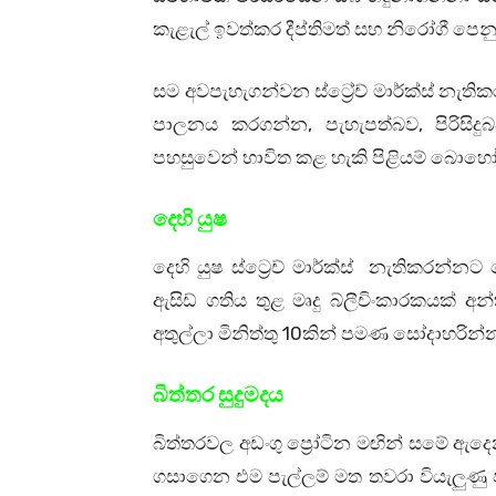
කැළැල් ඉවත්කර දීප්තිමත් සහ නිරෝගී පෙ
සම අවපැහැගන්වන ස්ට්‍රේච් මාර්ක්ස් නැත
පාලනය කරගන්න, පැහැපත්බව, පිරිසි
පහසුවෙන් භාවිත කළ හැකි පිළියම් බොහෝ 
දෙහි යුෂ
දෙහි යුෂ ස්ට්‍රෙච් මාර්ක්ස් නැතිකරන්
ඇසිඩ් ගතිය තුළ මෘදු බ්ලීචිංකාරකයක් අන්ත
අතුල්ලා මිනිත්තු 10කින් පමණ සෝදාහරින්
බිත්තර සුදුමදය
බිත්තරවල අඩංගු ප්‍රෝටින මඟින් සමේ ඇද
ගසාගෙන එම පැල්ලම් මත තවරා වියැලුණු ප