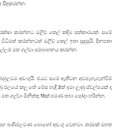
 සිදුකරන්න.
ක්ෂා කරන්නට ඔලිව් තෙල් කදිම සත්කාරයක්. සමේ
මත් කරන්නටත් ඔලිව් තෙල් ඉතා සුදුසුයි. දිනපතා
පැල්ලම් මත ගල්වා සම්බාහනය කරන්න.
බහුලවම අඩංගුයි. එයට සමේ ඇතිවන අවපැහැගැන්වීම්
ජලයේ කලු තේ මේස හැඳි 2ක් දමා ලුණු ස්වල්පයක් ද
ක් මත ගල්වා මිනිත්තු 15ක් පමණ තබා සෝදා හරින්න.
ින් සහ ඛණිජලවණ බොහෝ අඩංගු වෙනවා. තරමක් මහත