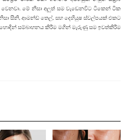
් වෙනවා. මේ නිසා අලුත් සම වැඩෙනවිට ටිකෙන් ටික
ිසා සීනි, ආමන්ඩ් තෙල්, සහ දෙහියුෂ ස්වල්පයක් එකට
්වා හොඳින් සම්බාහනය කිරීම මගින් මැරුණු සම ඉවත්කිරීම