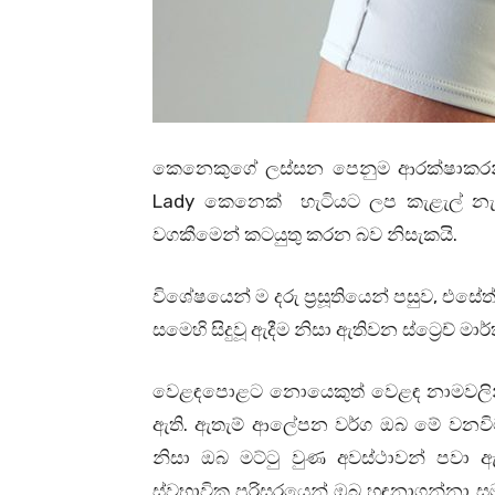
කෙනෙකුගේ ලස්සන පෙනුම ආරක්ෂාකරන
Lady කෙනෙක් හැටියට ලප කැළැල් නැ
වගකීමෙන් කටයුතු කරන බව නිසැකයි.
විශේෂයෙන් ම දරු ප්‍රසූතියෙන් පසුව, එසේත්
සමෙහි සිදුවූ ඇදීම නිසා ඇතිවන ස්ට්‍රෙච් 
වෙළඳපොළට නොයෙකුත් වෙළඳ නාමවලි
ඇති. ඇතැම් ආලේපන වර්ග ඔබ මේ වනවිටත
නිසා ඔබ මට්ටු වුණ අවස්ථාවන් පව
ස්වභාවික පරිසරයෙන් ඔබ හඳුනාගන්නා සමහ