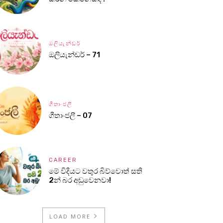
ඔලියැන්ඩර්
ඔලියැන්ඩර් – 71
ගීතාංජලී
ගීතාංජලී – 07
CAREER
මේ විදියට වතුර බිව්වොත් සති
2න් බර අඩුවෙනවා!
LOAD MORE