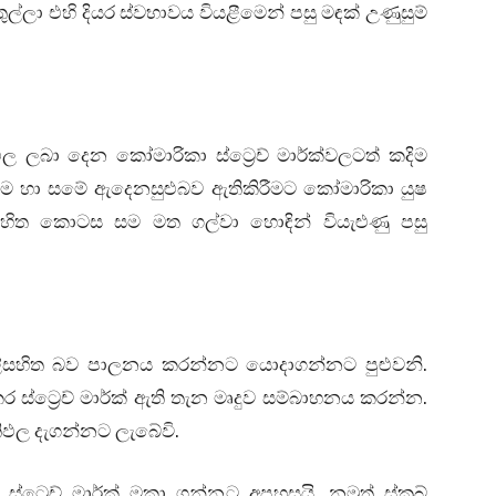
අතුල්ලා එහි දියර ස්වභාවය වියළීමෙන් පසු මඳක් උණුසුම්
 ලබා දෙන කෝමාරිකා ස්ට්‍රෙච් මාර්ක්වලටත් කදිම
කදීම හා සමේ ඇදෙනසුළුබව ඇතිකිරීමට කෝමාරිකා යුෂ
සහිත කොටස සම මත ගල්වා හොඳින් වියැළුණු පසු
සහිත බව පාලනය කරන්නට යොදාගන්නට පුළුවනි.
ට්‍රෙච් මාර්ක් ඇති තැන මෘදුව සම්බාහනය කරන්න.
තිඵල දැගන්නට ලැබේවි.
ට්‍රෙච් මාර්ක් මකා ගන්නට අපහසුයි. නමුත් ස්ක්‍රබ්