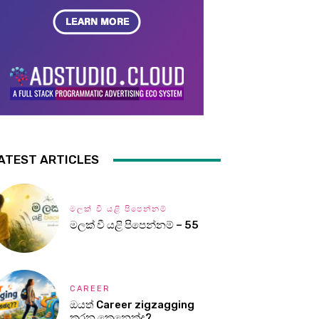
ATEST ARTICLES
මලක් වී යළි පිපෙන්නම්
මලක් වී යළි පිපෙන්නම් – 55
CAREER
ඔයත් Career zigzagging
කරන කෙනෙක්ද?