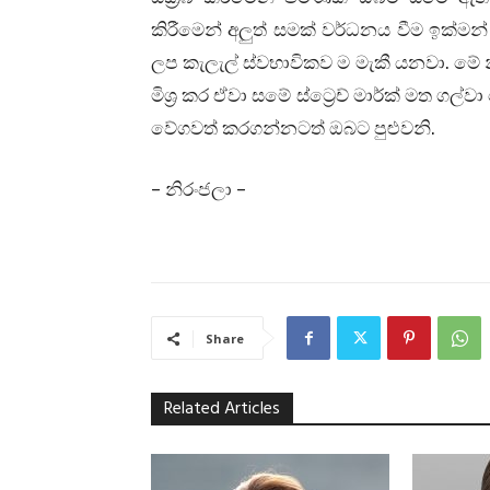
කිරීමෙන් අලුත් සමක් වර්ධනය වීම ඉක්මන
ලප කැලැල් ස්වභාවිකව ම මැකී යනවා. මේ න
මිශ්‍ර කර ඒවා සමේ ස්ට්‍රෙච් මාර්ක් මත ගල
වේගවත් කරගන්නටත් ඔබට පුළුවනි.
– නිරංජලා –
Share
Related Articles