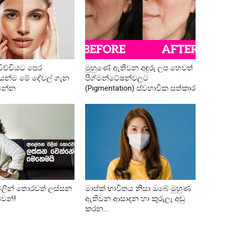
ාවිච්චියට පෙර
මුහුණේ ඇතිවන අඳුරු ලප හෙවත්
යෙන්ම මේ දේවල් ගැන
පිග්මන්ටේෂන්වලට
ෙන්න
(Pigmentation) ස්වභාවික සත්කාර
ින් තොරවත් ලස්සන
මාස්ක් භාවිතය නිසා ඔබේ මුහුණ
ුවන්!
ඇතිවන ආසාදන හා කුරුලෑ අඩු
කරන...