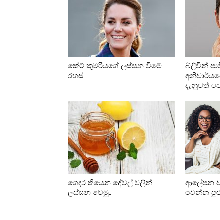
කේට් කුමරියගේ ලස්සන වීමේ
බ්ලීචින් ප
රහස්
අනිවාර්ය
දැනුවත් ව
ගෙදර තියෙන දේවල් වලින්
ආලේපන වල
ලස්සන වෙමු..
වෙන්න පුළ