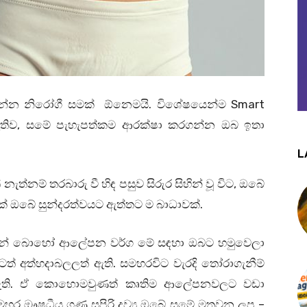
්න නිරෝගී සමක් ඕනෙමයි. විශේෂයෙන්ම Smart
තිව, සමේ පැහැපත්කම ආරක්ෂා කරගන්න ඔබ ඉතා
L
 නැත්නම් තරබාරු වී හිඳ පසුව සිරුර සිහින් වූ විට, ඔබේ
මාර්ක් ඔබේ සුන්දරත්වයට ඇත්තට ම බාධාවක්.
න් බොහෝ ආලේපන වර්ග මේ සඳහා ඔබට හමුවෙලා
් අත්හදාබලලත් ඇති. සමහරවිට වැරදි තෝරාගැනීම්
ා ඇති. ඒ කොහොමවුණත් කෘතිම ආලේපනවලට වඩා
ර ඖෂධීය ගුණ සපිරි ද්‍රව්‍ය ඔබේ සමේ මතුවන ලප –