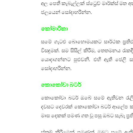
අල පෙති කැබැල්ලක් ස්ට්‍රෙච් මාර්ක්ස් මත 
ජලයෙන් සෝදාහරින්න.
කෝමාරිකා
සමේ ගැටළු බොහොමයකට සාර්ථක ප්‍රතිඵල
විසඳුමක්. සම සිසිල් කිරීම, තෙතමනය රැ
යොදාගන්නට පුළුවනි. එහි ඇති ජෙලි 
සෝදාහරින්න.
කොකෝවා බටර්
කොකෝවා බටර් ඔබේ සමේ ඇතිවන රැලි
දවසට දෙවරක් කොකෝවා බටර් ආලේප කර ස්
මාස දෙකක් පමණ ගත වූ පසු ඔබට සැබෑ ප්‍ර
ස්ක්‍රබ් කිරීමෙන් පමණක් ඔබට සමේ ඇති ස්