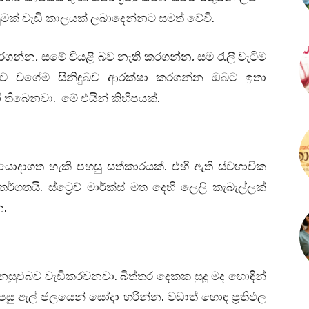
නුමක් වැඩි කාලයක් ලබාදෙන්නට සමත් වේවි.
ිකරගන්න, සමේ වියළි බව නැති කරගන්න, සම රැලි වැටීම
දුබව වගේම සිනිඳුබව ආරක්ෂා කරගන්න ඔබට ඉතා
තිබෙනවා. මේ එයින් කිහිපයක්.
නට යොදාගත හැකි පහසු සත්කාරයක්. එහි ඇති ස්වභාවික
ර්ගතයි. ස්ට්‍රෙච් මාර්ක්ස් මත දෙහි ලෙලි කැබැල්ලක්
න.
ෙනසුළුබව වැඩිකරවනවා. බිත්තර දෙකක සුදු මද හොඳින්
සු ඇල් ජලයෙන් සෝදා හරින්න. වඩාත් හොඳ ප්‍රතිඵල