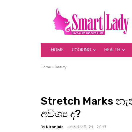
SmartLady
HOME
COOKING
HEALTH
Home
Beauty
Stretch Marks නැත
අවශ්‍ය ද?
By
Niranjala
පෙබරවාරි 21, 2017