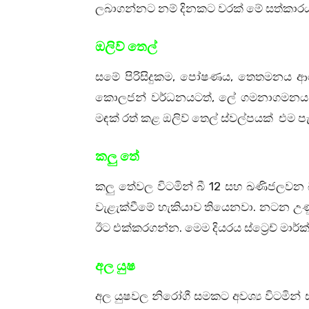
ලබාගන්නට නම් දිනකට වරක් මේ සත්කාරය
ඔලිව් තෙල්
සමේ පිරිසිදුකම, පෝෂණය, තෙතමනය ආර
කොලජන් වර්ධනයටත්, ලේ ගමනාගමනය විධි
මඳක් රත් කළ ඔලිව් තෙල් ස්වල්පයක් එම 
කලු තේ
කලු තේවල විටමින් බී 12 සහ ඛණිජලවන 
වැළැක්වීමේ හැකියාව තියෙනවා. නටන උණු 
ඊට එක්කරගන්න. මෙම දියරය ස්ට්‍රෙච් මාර්
අල යුෂ
අල යුෂවල නිරෝගී සමකට අවශ්‍ය විටම