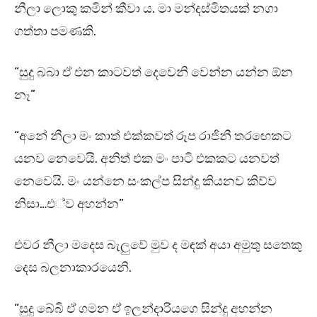
නීලා ලොකු කමින් කීවා ය. මා මන්දස්මිතයක් නගා
ගත්තා පමණකි.
“සුදු බබා ඒ එන කාටවත් දෙවෙනි වෙන්න යන්න ඕන
නෑ”
“අනේ නීලා මං කාත් එක්කවත් රූප රාජිනී තරඟෙකට
යනව නෙවෙයි. අනිත් එක මං පාටි එකකට යනවත්
නෙවෙයි. මං යන්නෙ සංකල්ප සින්දු කියනව කිව්ව
නිසා…එ්ව අහන්න”
එවර නීලා මදෙස බැලුවේ මුව ද මඳක් අයා අමුතු සතෙකු
දෙස බලනාකාරයෙනි.
“සුදු බේබි ඒ ගමන ඒ ඉලන්දාරියගෙ සින්දු අහන්න