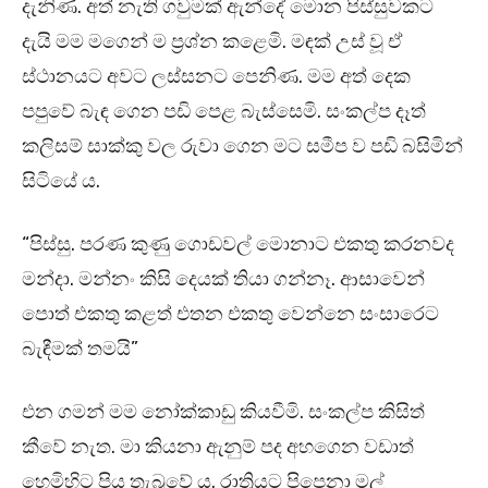
දැනිණ. අත් නැති ගවුමක් ඇන්දේ මොන පිස්සුවකට
දැයි මම මගෙන් ම ප්‍රශ්න කළෙමි. මඳක් උස් වූ ඒ
ස්ථානයට අවට ලස්සනට පෙනිණ. මම අත් දෙක
පපුවේ බැඳ ගෙන පඩි පෙළ බැස්සෙමි. සංකල්ප දෑත්
කලිසම් සාක්කු වල රුවා ගෙන මට සමීප ව පඩි බසිමින්
සිටියේ ය.
“පිස්සු. පරණ කුණු ගොඩවල් මොනාට එකතු කරනවද
මන්දා. මන්නං කිසි දෙයක් තියා ගන්නෑ. ආසාවෙන්
පොත් එකතු කළත් එතන එකතු වෙන්නෙ සංසාරෙට
බැඳීමක් තමයි”
එන ගමන් මම නෝක්කාඩු කියවීමි. සංකල්ප කිසිත්
කීවේ නැත. මා කියනා ඇනුම් පද අහගෙන වඩාත්
හෙමිහිට පිය තැබුවේ ය. රාත්‍රියට පිපෙනා මල්