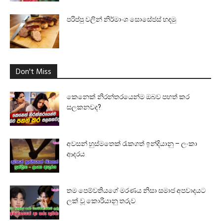
පරිප්පු වලින් නිර්මාංශ සොසේජස් හදමු
Don't Miss
කෙනෙක් නිරන්තරයෙන්ම ඔබව පහත් කර
සලකනවද?
අවසන් හුස්මතෙක් රැකගත් ඉන්දියානු – ලංකා
ආදරය
තම පෙම්වතියගේ මරණය නිසා සමාජ අපවාදයට
ලක් වූ කොරියානු තරුව