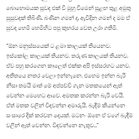
බොහොමයක සුවඳ එක් වී මුහු වීමෙන් සුළඟ තුළ අමුතු
සුසුවඳක් තිබිණි. බණින ගමන් ද, ඇවිදින ගමන් ද මම ඒ
සුවඳ හෙමි හෙමිහිට පපු කුහරය වෙත උරා ගතිමි.
“ඕන මනුස්සයෙක් ට ළමා කාලයක් තියෙනව.
ඉස්කෝල කාලයක් තියනව. තරුණ කාලයක් තියනව.
ඒව පහු කරගෙන කාලෙත් එක්ක අපි ඉස්සරහට යනව.
අතීතයෙ නතර වෙලා ඉන්නෑනෙ. එහෙම ඉන්න බැරි
නිසා තමයි මාත් මේ අප්පච්චි ගැන මතකයෙන් ඈත්
වෙන්න මෙහෙට ආවෙ. අමතක කරන්න බැරි වෙයි.
ඒත් මතක වලින් විඳවන්න අමාරුයි. බැඳීම් කියන්නෙ
සංසාරෙ දික් කරවන දෙයක්. මටනං ඕනෙ ඒ වගේ බැඳීම්
වලින් ඈත් වෙන්න. විඳවන්නෙ නැතුව…”