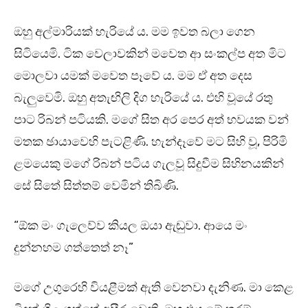
ඔහු අල්මාරියක් හැරියේ ය. මම ඉවත බලා ගෙන
සිටියෙමි. ටික වෙලාවකින් මවෙත ආ සංකල්ප අත මිට
මොලවා යමක් මවෙත පෑවේ ය. මම ඒ අත දෙස
බැලුවෙමි. ඔහු අතැඟිලි දිග හැරියේ ය. එහි වූයේ රතු
පාට රිබන් පටියකි. මගේ සිත අර පෙර අත් භවයක වන්
මතක ඡායාවෙහි පැටළිණි. හැන්දෑවේ මට සිහි වූ, පිරිමි
ළමයෙකු මගේ රිබන් පටිය ගැලවූ සිදුවීම සිහිනයකින්
සේ සිතේ සිත්තම් වෙමින් තිබිණි.
“ඕක මං ගැලෙව්ව කියල ඔයා ඇඬුවා. ආයෙ මං
දුන්නහම ගත්තෙත් නෑ”
මගේ උගුරෙහි වියළීමක් ඇති වෙනවා දැනිණ. මා කෙළ