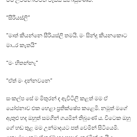
මම උවමනාවටත් වැඩිය සිනාසුණෙමි.
“සීරියස්ලි”
“මාත් කියන්නෙ සීරියස්ලි තමයි. මං සින්දු කියනකොට
මා…ර කැතයි”
“මං හිතන්නෑ”
“ඒත් මං දන්නවනෙ”
සංකල්ප සේ ම මිතුරන් ද ඇවිටිලි කළත් මම ඒ
යෝජනාව එක හෙළා ප්‍රතික්ෂේප කළෙමි. නමුත් මගේ
ඇතුළු හද ඔහුත් සමගින් ගයමින් තිබුණේ ය. විටෙක ඔහු
ගේ හඬ තුළ මම උන්මාදයට පත් වෙමින් සිටියෙමි.