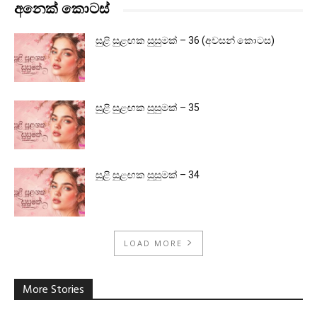
අනෙක් කොටස්
සුළි සුළඟක සුසුමක් – 36 (අවසන් කොටස)
සුළි සුළඟක සුසුමක් – 35
සුළි සුළඟක සුසුමක් – 34
LOAD MORE
More Stories