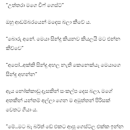
“උත්තරා මගෙ චීෆ් ගෙස්ට්”
ඔහු ආඩම්බරයෙන් මදෙස බලා කීවේ ය.
“බොරු අනේ. මෙයා සින්දු කියනව කියලයි මට එන්න
කිව්වෙ”
“අපෝ…අක්කි සින්දු අහල නැති කෙනෙක්යෑ මෙයාගෙ
සින්දු අහන්න”
ඇය නෝක්කාඩු දෑසකින් සංකල්ප දෙස බලා, මගේ
අතකින් යන්තම් අල්ලා ගෙන ම අමුත්තන් පිරිසක්
වෙතට ගියා ය.
“මේ…මට බෑ බර්ත් ඩේ එකට ආපු ගෙස්ට්ල එක්ක ඉන්න