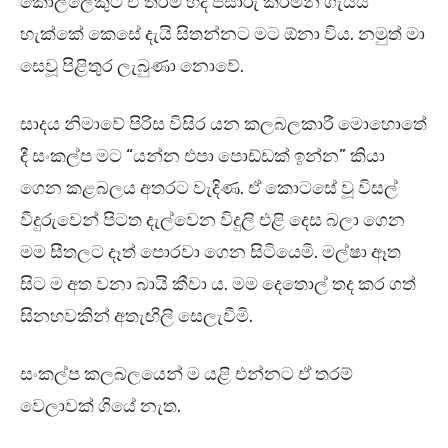
කොල්ලෙකුට ඒ තරම් හද පසාරු කරමින් ගැයිය
හැක්කේ කෙසේ දැයි සිතන්නට මට ඕනා විය. නමුත් මා
සෙවූ පිළිතුර ලැබුණා නොවේ.
සාදය නිමාවේ පිරිස විසිර යන කලබලකාරී මොහොතේ
දී සංකල්ප මට “යන්න එපා පොඩ්ඩක් ඉන්න” කියා
ගෙන කළබලය අතරට වැදිණ. ඒ කොටසේ වූ විසල්
වීදුරුවෙන් පිටත දැල්වෙන විදුලි එළි දෙස බලා ගෙන
මම සීතලට දෑත් පොරවා ගෙන සිටියෙමි. මල්ෂා ඈත
සිට ම අත වනා බායි කීවා ය. මම දෙතොල් තද කර ගත්
සිනහවකින් අතැඟිලි සෙලැවීමි.
සංකල්ප කලබලයෙන් ම යළි එන්නට ඒ තරම්
වෙලාවක් ගියේ නැත.