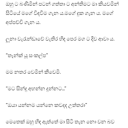
ඔහු ට බණිමින් පටන් ගත්තා ට අන්තිමට මා කියවමින්
සිටියේ මගේ විඳවීම ගැන ය.මගේ දුක ගැන ය. මගේ
අප්පච්චි ගැන ය.
ලූනා වැරැන්ඩාවේ වැතිර හිඳ පෙර මග ට දිව ආවා ය.
“තෑන්ක් යූ සංකල්ප”
මම නතර වෙමින් කීවෙමි.
“මට සින්දු අහන්න දුන්නට…”
“ඔයා යන්නම යන්නෙ කවදද උත්තරා”
මෙතෙක් ඔහු හිඳ ඇත්තේ මා සිටි තැන නො වන බව