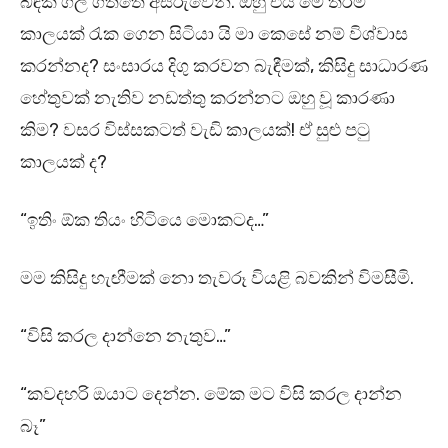
බිඳක් ගිල ගත්තේ අසීරුවෙනි. ඔහු එය මේ තරම්
කාලයක් රැක ගෙන සිටියා යි මා කෙසේ නම් විශ්වාස
කරන්නද? සංසාරය දිගු කරවන බැඳීමක්, කිසිදු සාධාරණ
හේතුවක් නැතිව නඩත්තු කරන්නට ඔහු වූ කාරණා
කිම? වසර විස්සකටත් වැඩි කාලයක්! ඒ සුළු පටු
කාලයක් ද?
“ඉතිං ඕක තියං හිටියෙ මොකටද…”
මම කිසිදු හැඟීමක් නො තැවරූ වියළි බවකින් විමසීමි.
“විසි කරල දාන්නෙ නැතුව…”
“කවදහරි ඔයාට දෙන්න. මේක මට විසි කරල දාන්න
බෑ”