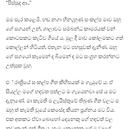
“පිස්සුද ආ…”
මම සැර කළෙමි. හඬ නගා හිනැහුණ සංකල්ප මාව ඔහු
ගේ සගයන් උන්, ශාලාවට සම්බන්ධ කාමරයක් වන්
කොටසකට කැටිව ගියේ ය. මුල දී මාව කෝලමකට ගත්
කොල්ලන් හිටියත්, එතැන මට පහසුවක් දැනිණ. ඔහු
ගේ සගයෝ කෑමෙන් ද බීමෙන් ද මට සංග්‍රහ කරන්නට
උත්සුක වූහ.
එ් රාත්‍රියේ සංකල්ප ගීත කිහිපයක් ම ගැයුවේ ය. ඒ
සියල්ල මගේ හදවත පත්ලට ම ගැයෙනවා සේ ය මට
දැනුණේ. මා කැමති ම ලැයිස්තුවේ තිබුණ ගීත වලට ම
ඔහු ත් කැමති වූයේ කෙසේද කියන ප්‍රශ්නය මට විය.
එක අතකට ඒවා බොහෝ දෙනෙකු ගේ හදවත් වල
නවාතැන් ගත් ගීත ය. හැම කෙනෙකු ගේ ම වාගේ