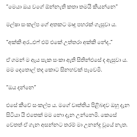
“මෙයා ඔය වගේ ඕන්නැති කතා තමයි කියන්නෙ”
මල්ෂා සංකල්ප ගේ අතකට මෘදු පහරක් ගැසුවා ය.
“අක්කි අර…එෆ් එම් එකේ උත්තරා අක්කි නේද..”
ඒ ගමන් ම ඇය සැක සංකා ඇති සිතින්එසේ ද ඇසුවා ය.
මම දෙතොල් තද කොට සිනහවක් පෑවෙමි.
“ඔය දන්නෙ”
එසේ කීවේ සංකල්ප ය. මගේ වෘත්තිය පිළිබඳව ඔහු දැන
සිටියා යි එතෙක් මම නො දැන උන්නෙමි. කෙසේ
වෙතත් ඒ ගැන අසන්නට තරම් මා උනන්දු වූයේ නැත.