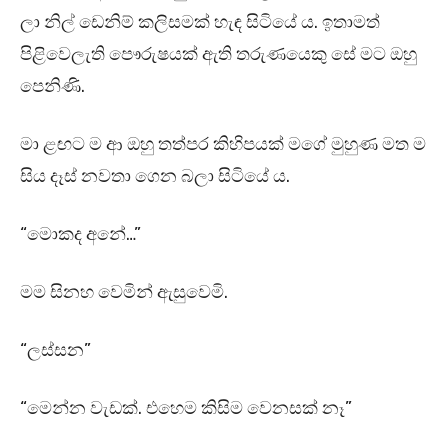
ලා නිල් ඩෙනිම් කලිසමක් හැඳ සිටියේ ය. ඉතාමත්
පිළිවෙලැති පෞරුෂයක් ඇති තරුණයෙකු සේ මට ඔහු
පෙනිණි.
මා ළඟට ම ආ ඔහු තත්පර කිහිපයක් මගේ මුහුණ මත ම
සිය දෑස් නවතා ගෙන බලා සිටියේ ය.
“මොකද අනේ…”
මම සිනහ වෙමින් ඇසුවෙමි.
“ලස්සන”
“මෙන්න වැඩක්. එහෙම කිසිම වෙනසක් නෑ”