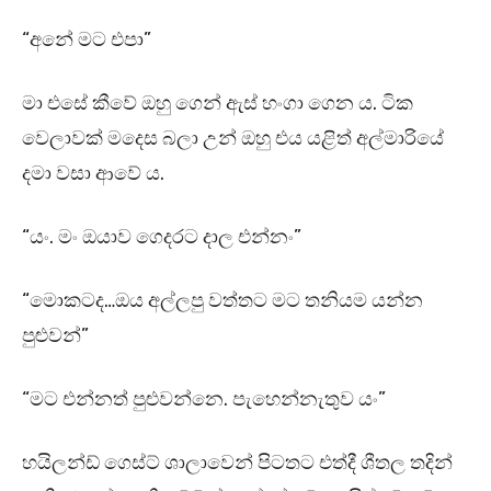
“අනේ මට එපා”
මා එසේ කීවේ ඔහු ගෙන් ඇස් හංගා ගෙන ය. ටික
වෙලාවක් මදෙස බලා උන් ඔහු එය යළිත් අල්මාරියේ
දමා වසා ආවේ ය.
“යං. මං ඔයාව ගෙදරට දාල එන්නං”
“මොකටද…ඔය අල්ලපු වත්තට මට තනියම යන්න
පුළුවන්”
“මට එන්නත් පුළුවන්නෙ. පැහෙන්නැතුව යං”
හයිලන්ඩ් ගෙස්ට් ශාලාවෙන් පිටතට එත්දී ශීතල තදින්