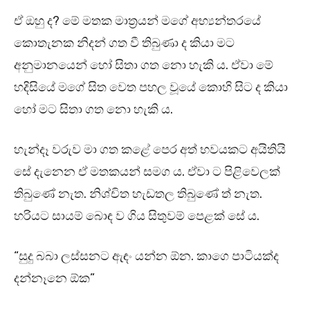
ඒ ඔහු ද? මේ මතක මාත්‍රයන් මගේ අභ්‍යන්තරයේ
කොතැනක නිදන් ගත වී තිබුණා ද කියා මට
අනුමානයෙන් හෝ සිතා ගත නො හැකි ය. ඒවා මේ
හදිසියේ මගේ සිත වෙත පහල වූයේ කොහි සිට ද කියා
හෝ මට සිතා ගත නො හැකි ය.
හැන්දෑ වරුව මා ගත කළේ පෙර අත් භවයකට අයිතියි
සේ දැනෙන ඒ මතකයන් සමග ය. ඒවා ට පිළිවෙලක්
තිබුණේ නැත. නිශ්චිත හැඩතල තිබුණේ ත් නැත.
හරියට සායම් බොඳ ව ගිය සිතුවම් පෙළක් සේ ය.
“සුදු බබා ලස්සනට ඇඳං යන්න ඕන. කාගෙ පාටියක්ද
දන්නෑනෙ ඕක”