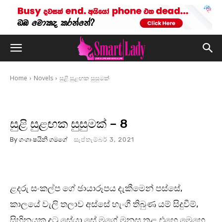
Home
Novels
සුළි සුළඟක සුසුමක්
සුළි සුළඟක සුසුමක් – 8
By
ගංගා ෂයිනි ගමගේ
සැප්තැම්බර් 3, 2021
ළදරු සංකල්ප ගේ ඡායාරූපය දැකීමෙන් පස්සේ,
කාලයේ වැලි තලාව අස්සේ හැංගී තිබුණ යම් සිදුවීම්,
සිහිනයක දුටු සේයා සේ මගේ මනස තුළ එහෙ මෙහෙ