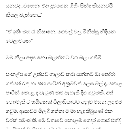
යනවද…එහෙනං එදා දුවගෙන ගිහිං සින්දු කියනවයි
කියල බැන්නෙ…”
“ඒ ඉතිං මහ රෑ නිසානෙ. ගෙවල් වල මිනිස්සු නිදියන
වෙලාවනෙ”
මම නීලා දෙස නො බලන්නට වග බලා ගතිමි.
සංකල්ප ගේ උත්සව ශාලාව කරා යන්නට මා තෝරා
ගත්තේ රතු හා කහ පාටින් අක්‍රමවත් ලෙස මල් ද, කොළ
පාටින් කොළ ද වැටුණ කළු පැහැති දිග ගවුමකි. අත්
නොමැති ව හයිනෙක් විලාසිතාවට අනුව මසන ලද එම
ගවුම, ආසාවට මිල දී ගත්තා ට මා හැඳ තිබුණේ එක
වරක් පමණකි. මේ වතාවේ කොළඹ ගෙදර ගොස් එත්දී