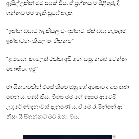
ඇසිල්ලකින් මට පසක් විය. ඒ ප්‍රශ්නය ට පිළිතුරු දී
ගන්නට මට හැකි වූයේ නැත.
“ඉන්න ඔයාට බෑ කියල මං දන්නව. ඒත් ඔයා හැමදාම
ඉන්නවනං කියල මං හිතනව”
“ළමයො. කාලෙත් එක්ක අපි ගහං යමු. නතර වෙන්න
නොහිතා ඉමු”
මා සිනහවකින් එසේ කීවේ ඔහු ගේ අතකට ද අත තබා
ගෙන ය. එසේ කියා විගස මම ගේ දෙසට ආවෙමි.
උගුරේ වේදනාවක් දැනුණේ ය. ඒ මේ රෑ පින්නේ ආ
නිසා යි සිතන්නට මට ඕනා විය.