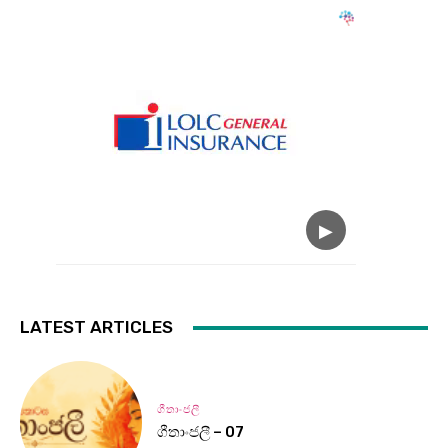
LATEST ARTICLES
ගීතාංජලී
ගීතාංජලී – 07