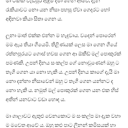
මා ටිකක් වැඩිපුර ඇඳුම් දමා ගෙන ආවේ, දැන්
රැකියාවට නො යන නිසා පහසු ඒවා ගෙදරට හෝ
අඳිනවා කියා සිතා ගෙන ය.
ලූනා මාත් එක්ක එන්න ම හැදුවාය. වදෙන් පොරෙන්
මම ඇය තියා ගියෙමි. තිළිණයක් ලෙස මා ගෙන ගියේ
රත්නපුරයට ගොස් හවස ගෙන ආ ඕකීඩ් මල් පොකුරක්
පමණකි. උපන් දිනය සංකල්ප ගේ නොවුණෙන් ඔහු ට
තෑගි ගෙන යා නො හැකි ය. උපන් දිනය කාගේ දැයි මා
නො දන්නා නිසාවෙන් ඔහු ට තෑගි ගෙන යන්නට ද
නො හැකි ය. නමුත් මල් පොකුරක් ගෙන යන එක හිස්
අතින් යනවාට වඩා හොඳ ය.
මා ශාලාවට ඇතුළු වෙනකොට ම සංකල්ප මා දැක වහා
ම මවෙත ආවේ ය. ඔහු කළු පාට ලිනන් කමිසයක් හා