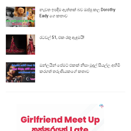
නැවත ඉපදීම ඇත්තක් බව ඔප්පු කල Dorothy
Eady ගෙ කතාව
රටවල් 51, එක රතු ඇඳුමයි!
ඔන්ලයින් පේමට් එකක් නිසා මුදල් සියල්ල අහිමි
කරගත් තරුණියකගේ කතාව