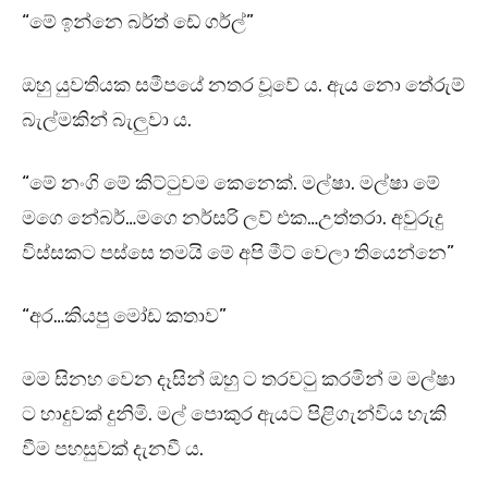
“මේ ඉන්නෙ බර්ත් ඩේ ගර්ල්”
ඔහු යුවතියක සමීපයේ නතර වූවේ ය. ඇය නො තේරුම්
බැල්මකින් බැලුවා ය.
“මේ නංගි මේ කිට්ටුවම කෙනෙක්. මල්ෂා. මල්ෂා මේ
මගෙ නේබර්…මගෙ නර්සරි ලව් එක…උත්තරා. අවුරුදු
විස්සකට පස්සෙ තමයි මේ අපි මීට් වෙලා තියෙන්නෙ”
“අර…කියපු මෝඩ කතාව”
මම සිනහ වෙන දෑසින් ඔහු ට තරවටු කරමින් ම මල්ෂා
ට හාදුවක් දුනිමි. මල් පොකුර ඇයට පිළිගැන්විය හැකි
වීම පහසුවක් දැනවී ය.