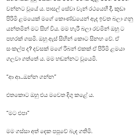
වන්නට වූයේ ය. පාසල් සේවා වෑන් රථයෙහි දී, කුඩා
පිරිමි ළමයෙක් මගේ කොණ්ඩයෙන් ඇද ඉවත බලා ගනු
යන්තමින් මට සිහ් විය. මම හැරී බලා රවමින් ඔහු ට
පහරක් ගසමි. ඔහු ඇස් සිහින් කොට සිනහ වේ. ඒ
සංකල්ප ද? දවසක් මගේ රිබන් එකක් ඒ පිරිමි ළමයා
ගලවා ගත්තේ ය. මම හඬන්නට වූයෙමි.
“ආ ආ…ඔන්න ගන්න”
එතකොට ඔහු එය මවෙත දිගු කළේ ය.
“මට එපා”
මම ගස්සා අත් දෙක පපුවේ බැඳ ගතිමි.