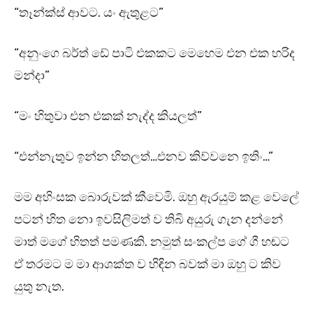
“තෑන්ක්ස් ආවට. යං ඇතුළට”
“අනුංගෙ බර්ත් ඩේ පාටි එකකට මෙහෙම එන එක හරිද
මන්දා”
“මං හිතුවා එන එකක් නැද්ද කියලත්”
“එන්නැතුව ඉන්න හිතලත්…එනව කිව්වනෙ ඉතිං…”
මම අහිංසක බොරුවක් කීවෙමි. ඔහු ඇරයුම් කළ වෙලේ
පටන් හිත නො ඉවසිලිමත් ව තිබි අයුරු ගැන දන්නේ
මාත් මගේ හිතත් පමණකි. නමුත් සංකල්ප ගේ ගී හඬට
ඒ තරමට ම මා ආශක්ත ව හිඳින බවක් මා ඔහු ට කිව
යුතු නැත.