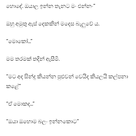
හොඳේ. ඔයාල ඉන්න තැනට මං එන්නං”
ඔහු අමුතු ඇස් දෙකකින් මදෙස බැලුවේ ය.
“මොකෝ…”
මම තරමක් තදින් ඇසීමි.
“මට අද සින්දු කියන්න පුළුවන් වෙයිද කියලයි කල්පනා
කළේ”
“ඒ මොකද…”
“ඔයා ඔහොම බලං ඉන්නකොට”