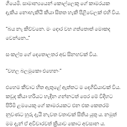
ගියෙමි. සාමාන්‍යයෙන් කොල්ලෙකු ගේ කාමරයක
දැකිය නොහැකියි කියා සිතත හැකි පිළිවෙලක් එහි විය.
“බය නෑ කිව්වනෙ. මං දොර වහ ගත්තොත් මොකද
වෙන්නෙ…”
සංකල්ප ගේ දෙතොලතර අඩ සිනහවක් විය.
“වහල බලමුකො එහෙනං”
එහෙම කීවාට හිත ඇතුළේ ඇත්තට ම දෙගිඩියාවක් විය.
කවුද කියා හරියට හැඳින ගන්නටත් පෙර මේ විදිහට
පිරිමි ළමයෙකු ගේ කාමරයකට එන එක කෙතරම්
නුවණට හුරු දැයි නැවත වතාවක් සිතිය යුතු ය. නමුත්
මම දැන් ඒ අවිචාරවත් ක්‍රියාව කොට අවසාන ය.