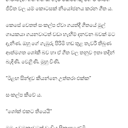
ජීවිත වල යම් කොටසක් නියෝජනය කරන ගීත ය.
කෙසේ වෙතත් සංකල්ප ඒවා ගයත්දී ගීතයේ මුල්
ගායකයා ගයනවාටත් වඩා හැඟීම් දනවන බවක් මට
දැනිණ. ඔහු ගේ ගැඹුරු පිරිමි හඬ තුළ තැවරී තිබුණ
ආත්මගත ශෝකී බව හා ඒ ගීත වල තනුව ඉතා තදින්
බැඳිණි. වෙළිණි. මුහු විණි.
“ඊළඟ සින්දුව කියන්නෙ උත්තරා එක්ක”
සංකල්ප කීවේ ය.
“ශෝක් එකට තියෙයි”