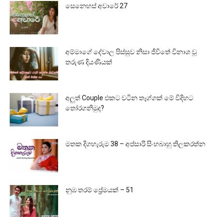
සෙනෙහස් අවාරේ 27
අම්මාගේ දේවාල පිස්සුව නිසා ජීවිතේ විනාශ වූ
තරුණ දියණියක්
අලුත් Couple එකට වටින තෑග්ගක් මේ විදිහට
තෝරගනිමුද?
මතක දිගහැරුම 38 – අප්සාරි සිංහබාහු තිලකරත්න
නුඹ තරම් ප්‍රේමයක් – 51