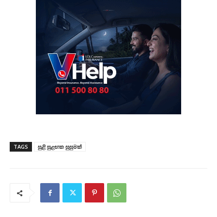
TAGS
සුළි සුළඟක සුසුමක්