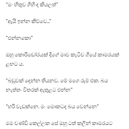
“මං හිතුව ගිහිංද කියලත්”
“ඇයි ඉන්න කිව්වෙ…”
“එන්නකො”
ඔහු කොරිඩෝරයක් දිගේ මාව කැටිව ගියේ කාමරයක්
ළඟට ය.
“බඩුවක් දෙන්න තියනව. මේ මගෙ රූම් එක. බය
නැත්තං විතරක් ඇතුළට එන්න”
“හරි වැඩක්නෙ. මං මොකටද බය වෙන්නෙ”
මම චණ්ඩි කෙල්ලක සේ ඔහු ටත් කලින් කාමරයට