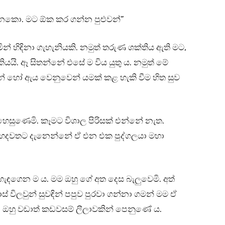
න්නකො. මට ඕක කර ගන්න පුළුවන්”
ින් හිඳිනා ගැහැනියකි. නමුත් තරුණ ශක්තිය ඇති මට,
යි. ඈ සිතන්නේ එසේ ම විය යුතු ය. නමුත් මේ
 හෝ ඇය වෙනුවෙන් යමක් කළ හැකි වීම හිත සුව
ුණෙමි. කෑමට විශාල පිරිසක් එන්නේ නැත.
 හදවතට දැනෙන්නේ ඒ එන එක පුද්ගලයා මහා
 හැඳගෙන ම ය. මම ඔහු ගේ අත දෙස බැලුවෙමි. අත්
් විලවුන් සුවඳින් පපුව පුරවා ගන්නා ගමන් මම ඒ
පා ඔහු වඩාත් කඩවසම් ලීලාවකින් පෙනුණේ ය.