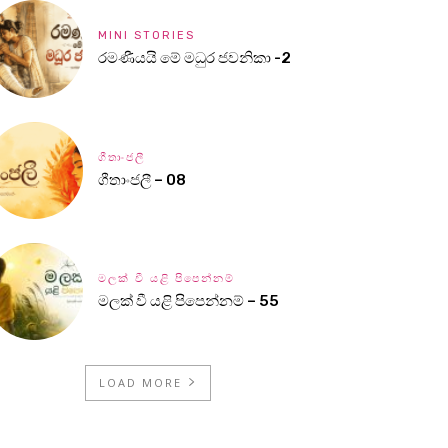
MINI STORIES
රමණීයයි මේ මධුර ජවනිකා -2
ගීතාංජලී
ගීතාංජලී – 08
මලක් වී යළි පිපෙන්නම්
මලක් වී යළි පිපෙන්නම් – 55
LOAD MORE