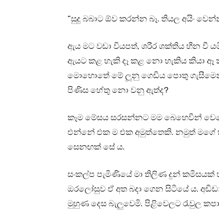
“සුදු බබාට ඕව කරන්න බෑ. තියල අයිං වෙ
ඇය මට වඩා වියපත්, ශරීර ශක්තිය හීන වී යම
ඇයට කළ හැකි දෑ කළ නො හැකිය කියා ඈ කිය
මොහොතේ මේ ලූනු ගෙඩිය පොතු ගැසීමෙන්
පිණිස හේතු නො වනු ඇත්ද?
කෑම මේසය සරසන්නට මම බෙහෙවින් වෙහෙස
එන්නේ එක ම එක අමුත්තෙකි. නමුත් මගේ
සෙනඟක් සේ ය.
සංකල්ප පැමිණියේ මා තිලිණ දුන් කමිසයක්
ඔරලෝසුව ඒ අත බදා ගෙන සිටියේ ය. අඩිඩාස
මුහුණ දෙස බැලුවෙමි. පිළිවෙලට රැවුල ක