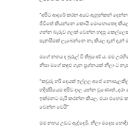
“අපිට ආදරේ කරන අයට ඇහුන්කන් දෙන්න 
ජීවිතේ කියන්නෙ කොයි මොහොතෙද කියල වි
ගන්න බැරුව ගලක් වෙන්න හදපු කෙල්ලෙ
සැනසීමක් ලැබෙන්නෙ නෑ කියල දැන් දැන්
මගේ නහය ද බුරුල් වී තිබුණේ ය. මම උරහි
නිසා මගේ කඳුළු ගැන ප්‍රශ්නයක් නීලා ට නැ
“කවුරු හරි දෙයක් ඉල්ලල අපේ නොසැලකි
හදිස්සියෙම අපිව දාල යන්න වුණොත්…දරා ග
ඉක්මනට මැරි කරන්න කියල. එයා එහෙම කර
වෙන්න වෙයි”
මම නහය උඩට ඇද්දෙමි. නීලා මදෙස හොඳින්