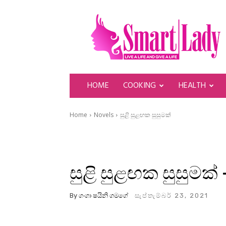
SmartLady
HOME
COOKING
HEALTH
Home
Novels
සුළි සුළඟක සුසුමක්
සුළි සුළඟක සුසුමක්
By
ගංගා ෂයිනි ගමගේ
සැප්තැම්බර් 23, 2021