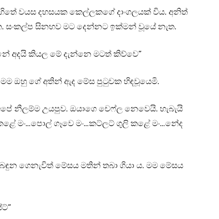
හිතේ වයස දහසයක කෙල්ලකගේ දාංගලයක් විය. අනිත්
. සංකල්ප සිනහව මට දෙන්නට ඉක්මන් වූයේ නැත.
ිනේ අදයි කියල මේ දැන්නෙ මටත් කිව්වෙ”
ම ඔහු ගේ අතින් ඇද මේස පුටුවක හිඳවූයෙමි.
අපේ නීලම්ම උයපුව. ඔයාගෙ චෙෆ්ල නෙවෙයි. හැබැයි
 කළේ මං…පොල් ගෑවෙ මං…කට්ලට් ගුලි කළේ මං…නේද
් බඳුන ගෙනැවිත් මේසය මතින් තබා ගියා ය. මම මේසය
ට්”