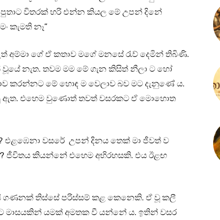
පුතාට විතරක් හරි එන්න කියල මේ උපන් දිනේ
ං කැමති නෑ”
ුත් අම්මා ගේ ඒ කතාව මගේ මනසේ රැව් දෙමින් තිබිණි.
් වූයේ නැත. තවම මම මේ ගැන කිසිත් නීලා ට හෝ
ජනාව කරන්නට මේ හොඳ ම වෙලාව බව මට දැනුණේ ය.
ිනු ඇත. එහෙම වුණොත් තවත් වසරකට ඒ මොහොත
ද? එළඹෙනා වසරේ උපන් දිනය තෙක් මා ජීවත් ව
් ද? ජීවිතය කියන්නේ එහෙම අභිරහසකි. එය ඊළඟ
 ගණනක් තිස්සේ පරිස්සම් කළ කෙනෙකි. ඒ වූ කලී
මාසයකින් යමක් අමතක වී යන්නේ ය. ඉතින් වසර