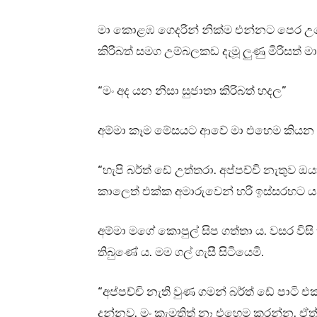
මා කොළඹ ගෙදරින් නික්ම එන්නට පෙර උදේ 
කිරිබත් සමග උම්බලකඩ දැමූ ලුණු මිරිසත් මා
“මං අද යන නිසා සුජාතා කිරිබත් හදල”
අම්මා කෑම මේසයට ආවේ මා එහෙම කියන
“හැපි බර්ත් ඩේ උත්තරා. අප්පච්චි නැතුව ඔ
කාලෙත් එක්ක අමාරුවෙන් හරි ඉස්සරහට 
අම්මා මගේ කොපුල් සිප ගත්තා ය. වසර වි
තිබුණේ ය. මම ගල් ගැසී සිටියෙමි.
“අප්පච්චි නැති වුණ ගමන් බර්ත් ඩේ පාටි
දන්නව. මං කැමතිත් නෑ එහෙම කරන්න. ඒත