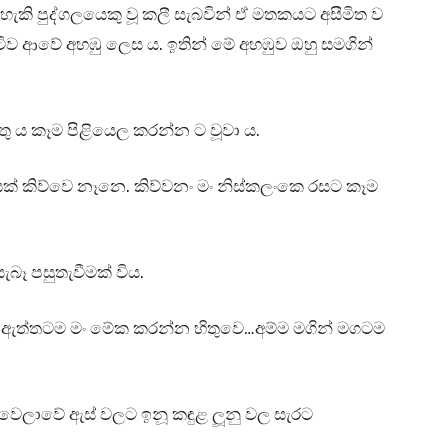
කි පුද්ගලයෙකු වූ කලී සැබවින් ඒ මතකයට අසීමිත ව
ිව ආවේ අහඹු ලෙස ය. ඉතින් මේ අහඹුව ඔහු සමගින්
තු ය කෑම පිළියෙල කරන්න ට වූවා ය.
යක් කිව්වෙ නෑනෙ. කිව්වනං මං නිස්කලංකෙ රසට කෑම
ැබෑ පසුතැවීමක් විය.
. ඇත්තටම මං මේක කරන්න හිතුවෙ…අම්ම මගින් මගටම
 මේ වෙලාවේ ඇස් වලට ඉනූ කඳුළ ලූනු වල සැරට