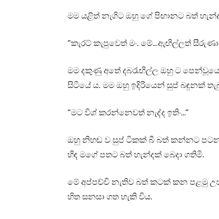
මම යළිත් නැගිට ඔහු ගේ පිඟානට බත් හැන්ද
“කැරට් කැපුවෙත් මං. මේ…ඇඟිල්ලත් සීරුණා
මම දකුණු අතේ දබරැඟිල්ල ඔහු ට පෙන්වූයෙ
සිටියේ ය. මම ඔහු ඉදිරියෙන් සුප් බඳුනක් තැ
“මට විශ් කරන්නෙවත් නැද්ද ඉතිං…”
ඔහු නිහඬ ව සුප් ටිකක් බී බත් කන්නට ප
හිඳ මගේ පතට බත් හැන්දක් බෙදා ගතිමි.
මේ අප්පච්චි නැතිව බත් කටක් කන පළමු උපන
හිත සනසා ගත හැකි විය.