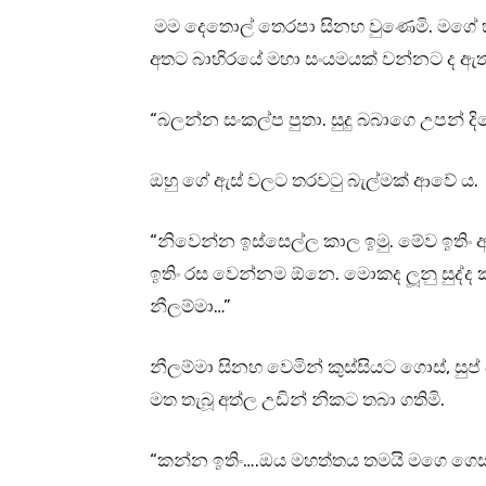
මම දෙතොල් තෙරපා සිනහ වුණෙමි. මගේ 
අතට බාහිරයේ මහා සංයමයක් වන්නට ද ඇත
“බලන්න සංකල්ප පුතා. සුදු බබාගෙ උපන් ද
ඔහු ගේ ඇස් වලට තරවටු බැල්මක් ආවේ ය. ම
“නිවෙන්න ඉස්සෙල්ල කාල ඉමු. මේව ඉතිං 
ඉතිං රස වෙන්නම ඕනෙ. මොකද ලූනු සුද්ද
නීලම්මා…”
නීලම්මා සිනහ වෙමින් කුස්සියට ගොස්, සුප
මත තැබූ අත්ල උඩින් නිකට තබා ගතිමි.
“කන්න ඉතිං….ඔය මහත්තය තමයි මගෙ ගෙස්