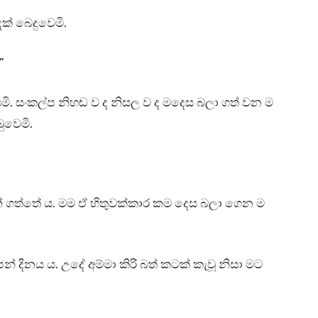
ක් බෙදුවෙමි.
”
මි. සංකල්ප නිහඬ ව ද නිසල ව ද මදෙස බලා ගත් වන ම
බුවෙමි.
ටන් ගත්තේ ය. මම ඒ හිතුවක්කාර කම දෙස බලා ගෙන ම
් දිනය ය. උදේ අම්මා කිරි බත් කටක් කැවූ නිසා මට