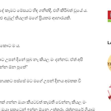
කෑමට මේසයට හිඳ ගනිත්දී, එහි කිරිබත් වූයේ ය.
ළු ඇඹුල් තියලත් මගේ ප්‍රියතම ආහාරයකි.
L
 කොට ම ය.
යාට උපන් දිනේ සුබ නෑ කියල මං දන්නව. ඒත් අපි
යන්න ඕන පුතේ”
සි හයකට පස්සේ මට මගේ උපන් දිනය අමතක වී
 එකක් ගන්න ඔයා කීයටවත් කැමති වෙන්නෑ කියල මං
් ඔයා සතුටෙන් ඉන්න ඕනෙ උත්තරා. රත්නපුරේ ගියාම