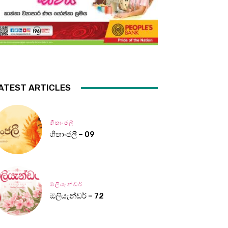
ATEST ARTICLES
ගීතාංජලී
ගීතාංජලී – 09
ඔලියැන්ඩර්
ඔලියැන්ඩර් – 72