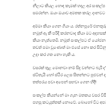
නීලාට කියල හොඳ කෑමක් හදල අර සංකල්ප 
සමරන්න. ඔයා ඔයාව අමතක කරල දානවට ම
අම්මා කියා ගෙන ගියා ය. රත්නපුරේ එනතුර
නමුත් ඈ කී පරිදි කරනවාද කියා මට අදහසක
කියා නැත්තෙමි. නමුත් සංකල්පට ඒ යෝ
තවත් පමා වුණොත් මා එසේ නො කර සිට
උදා කර ගත නො හැකි ය.
වසරක් තුළ මොනවා නම් සිදු වන්නට බැරි 
ස්ටිතැයි හෝ ස්ථිර ලෙස සිතන්නට පුළුවන
තත්පරය පවා අපෙන් සඟවා ගෙන හිඳී!
සංකල්ප කියන්නේ මා ගැන මතකය වසර විසි
පහසු කටයුත්තක් නොවේ. බොහෝ විට අපට 