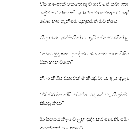
විසි ගණනක් කෙනෙකු ව හදවතේ තබා ගත හැ
ප්‍රේම කරන්නෙකි. ඉරණම මා මෙතැනට කැට
බෙදා හදා ගැනීමේ යුතුකමක් මට තියේ.
නීලා ඉතා ඉක්මනින් හා දැඩි වෙහෙසකින් යු
“අනේ සුදු බබා උදේ මට ඔය ගැන හාංකවිසි
ටික හදනවනෙ”
නීලා කිහිප වතාවක් ම කියවූවා ය. ඇය තුළ ස
“එච්චර මහන්සි වෙන්න දෙයක් නෑ නීලම්ම
කියපු නිසා”
මා සිටියේ නීලා ට ලූනු සුද්ද කර දෙමිනි.
උපන්නක් ම නොවේ.