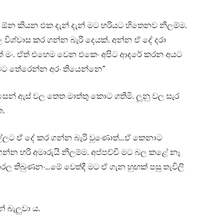
ඕන කියන එක දැන් දැන් මට හරියට හිතෙනව නීලම්ම.
ශ්වාස කර ගන්න බැරි දෙයක්. අන්න ඒ දේ දරා
ක් මං. ඒත් එහෙම වෙන එකෙං අපිට ආදරේ කරන අයට
 මට තේරෙන්න අරං තියෙන්නෙ”
සෙන් ඇස් වල තෙත මාත්තු කොට ගතිමි. ලූනු වල සැර
ත.
ල්ලට ඒ දේ කර ගන්න බැරි වුණොත්…ඒ කෙනාට
න්න හරි අමාරුයි නීලම්ම. අප්පච්චි මට බල කළේ නෑ
ල තිබුණනං…මේ වෙත්දී මට ඒ ගැන හුඟක් පසු තැවිලි
 බැලුවා ය.