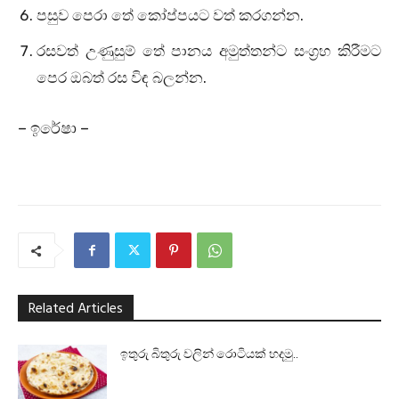
පසුව පෙරා තේ කෝප්පයට වත් කරගන්න.
රසවත් උණුසුම් තේ පානය අමුත්තන්ට සංග්‍රහ කිරීමට
පෙර ඔබත් රස විඳ බලන්න.
– ඉරේෂා –
Related Articles
ඉතුරු බිතුරු වලින් රොටියක් හදමු..