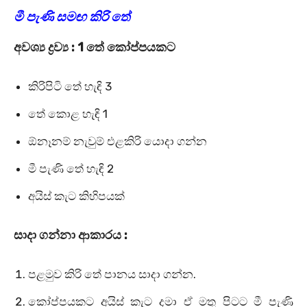
මී පැණි සමඟ කිරි තේ
අවශ්‍ය ද්‍රව්‍ය : 1 තේ කෝප්පයකට
කිරිපිටි තේ හැඳි 3
තේ කොළ හැඳි 1
ඕනෑනම් නැවුම් එළකිරි යොදා ගන්න
මී පැණි තේ හැඳි 2
අයිස් කැට කිහිපයක්
සාදා ගන්නා ආකාරය :
පළමුව කිරි තේ පානය සාදා ගන්න.
කෝප්පයකට අයිස් කැට දමා ඒ මතු පිටට මී පැණි