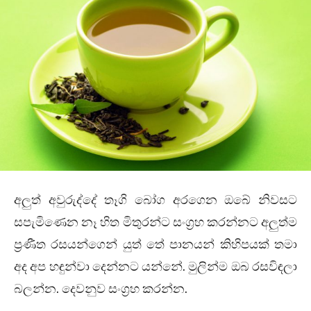
අලුත් අවුරුද්දේ තෑගි බෝග අරගෙන ඔබේ නිවසට
සපැමිණෙන නෑ හිත මිතුරන්ට සංග්‍රහ කරන්නට අලුත්ම
ප්‍රණීත රසයන්ගෙන් යුත් තේ පානයන් කිහිපයක් තමා
අද අප හඳුන්වා දෙන්නට යන්නේ. මුලින්ම ඔබ රසවිඳලා
බලන්න. දෙවනුව සංග්‍රහ කරන්න.