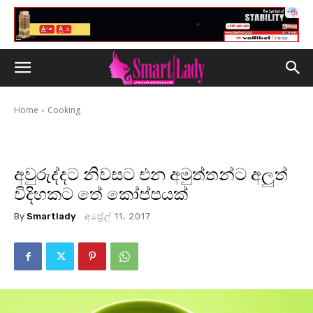
Home
Cooking
අවුරුද්දට නිවසට එන අමුත්තන්ට අලුත්
විදිහකට තේ කෝප්පයක්
By
Smartlady
අප්‍රේල් 11, 2017