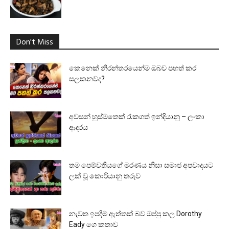
Don't Miss
කෙනෙක් නිරන්තරයෙන්ම ඔබව පහත් කර
සලකනවද?
අවසන් හුස්මතෙක් රැකගත් ඉන්දියානු – ලංකා
ආදරය
තම පෙම්වතියගේ මරණය නිසා සමාජ අපවාදයට
ලක් වූ කොරියානු තරුව
නැවත ඉපදීම ඇත්තක් බව ඔප්පු කල Dorothy
Eady ගෙ කතාව