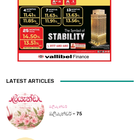
LATEST ARTICLES
ඔලියැන්ඩර්
ඔලියැන්ඩර් – 75