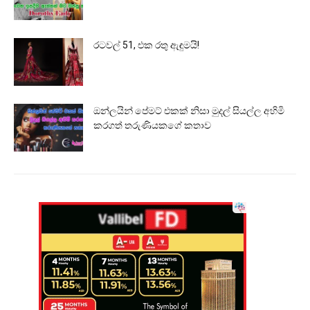
රටවල් 51, එක රතු ඇඳුමයි!
ඔන්ලයින් පේමට් එකක් නිසා මුදල් සියල්ල අහිමි
කරගත් තරුණියකගේ කතාව