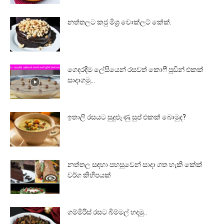
නත්තලට කජු මිශ්‍ර චොක්ලට් කේක්.
ගෙදරදීම ලේසියෙන් රසවත් කොෆී පුඩින් එකක්
සාදාගමු…
ඉතාලි රසයට සුදුළූණු සුප් එකක් බොමුද?
නත්තල සඳහා පහසුවෙන් සාදා ගත හැකි කේක්
වර්ග කිහිපයක්
ගම්මිරිස් රසට බිම්මල් හදමු..