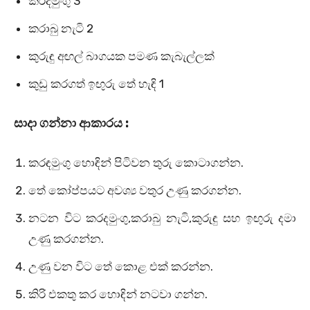
කරදමුංගු 3
කරාබු නැටි 2
කුරුඳු අඟල් බාගයක පමණ කැබැල්ලක්
කුඩු කරගත් ඉඟුරු තේ හැඳි 1
සාදා ගන්නා ආකාරය :
කරඳමුංගු හොඳින් පිටිවන තුරු කොටාගන්න.
තේ කෝප්පයට අවශ්‍ය වතුර උණු කරගන්න.
නටන විට කරදමුංගු,කරාබු නැටි,කුරුඳු සහ ඉඟුරු දමා
උණු කරගන්න.
උණු වන විට තේ කොළ එක් කරන්න.
කිරි එකතු කර හොඳින් නටවා ගන්න.