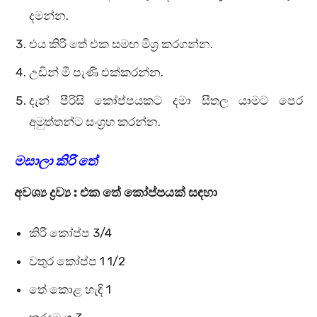
දමන්න.
එය කිරි තේ එක සමඟ මිශ්‍ර කරගන්න.
උඩින් මී පැණි එක්කරන්න.
දැන් පීරිසි කෝප්පයකට දමා සීතල යාමට පෙර
අමුත්තන්ට සංග්‍රහ කරන්න.
මසාලා කිරි තේ
අවශ්‍ය ද්‍රව්‍ය : එක තේ කෝප්පයක් සඳහා
කිරි කෝප්ප 3/4
වතුර කෝප්ප 1 1/2
තේ කොළ හැඳි 1