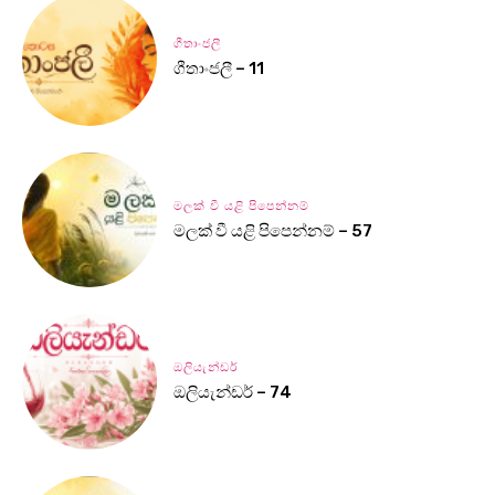
ගීතාංජලී
ගීතාංජලී – 11
මලක් වී යළි පිපෙන්නම්
මලක් වී යළි පිපෙන්නම් – 57
ඔලියැන්ඩර්
ඔලියැන්ඩර් – 74