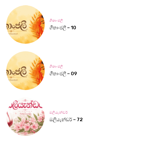
ගීතාංජලී
ගීතාංජලී – 10
ගීතාංජලී
ගීතාංජලී – 09
ඔලියැන්ඩර්
ඔලියැන්ඩර් – 72