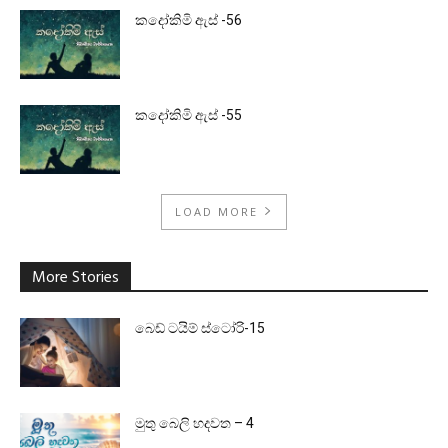
කදෝකිමි ඇස් -56
කදෝකිමි ඇස් -55
LOAD MORE
More Stories
බෙඩ් ටයිම් ස්ටෝරි-15
මුතු බෙලි හදවත – 4