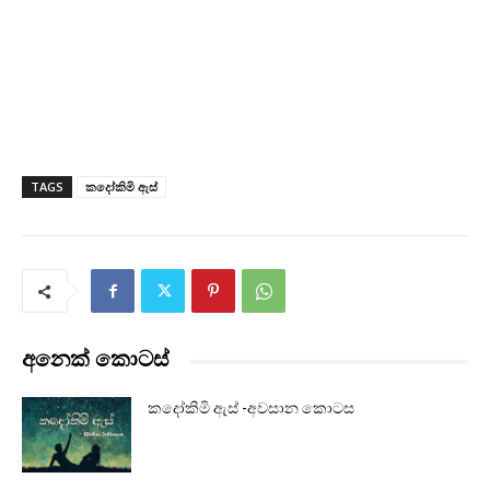
TAGS
කදෝකිමි ඇස්
අනෙක් කොටස්
කදෝකිමි ඇස් -අවසාන කොටස