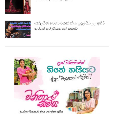
ඔන්ලයින් පේමට් එකක් නිසා මුදල් සියල්ල අහිමි
කරගත් තරුණියකගේ කතාව