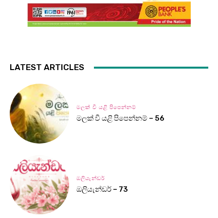
LATEST ARTICLES
මලක් වී යළි පිපෙන්නම්
මලක් වී යළි පිපෙන්නම් – 56
ඔලියැන්ඩර්
ඔලියැන්ඩර් – 73