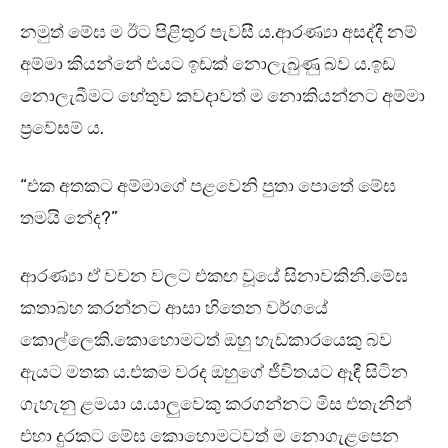
නමුත් මේඝ ම ඊට පිළිතුර පැවසී ය.ආරණ්‍යා අසද්දී නම්
අම්මා කියන්නේ එයට ඉඩක් නොලැබුණු බව ය.ඉඩ
නොලැබීමට හේතුව කවදාවත් ම නොකියන්නට අම්මා
ප්‍රවේසම් ය.
“එක අතකට අම්මාගේ පළවෙනි පුතා පොතේ මේඝ
තමයි නේද?”
ආරණ්‍යා ඒ වචන වලට එකඟ වූයේ සිනාවකිනි.මේඝ
කතාබහ කරන්නට ආසා හිතෙන වර්ගයේ
කොල්ලෙකි.කොහොමටත් ඔහු හැඩකාරයෙකු බව
ඇයට මතක ය.එකම වරද ඔහුගේ ජීවිතයට ඈඳී සිටින
ගැහැනු ළමයා ය.යාලුවෙකු කරගන්නට මිස එතැනින්
එහා දුරකට මේඝ කොහොමටවත් ම නොගැළපෙන