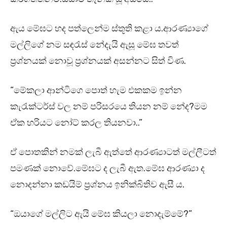
ඇය මේඝට හද පත්ලෙන්ම ස්තූති කළා ය.ආරණ්‍යාගේ
මල්ලිගේ නම සඳරැස් නේදැයි ඇසූ මේඝ තවත්
ප්‍රශ්නයක් නොවූ ප්‍රශ්නයක් අසන්නට සිත් විණ.
“මේකලා ආන්ටිගෙ පොත් හැම එකකම ඉන්න
කැරැක්ටර්ස් වල නම් පරිසරයෙ තියන නම් නේද?මම
ඒක හරියට නෝට් කරල තියනවා..”
ඒ පොතකින් නමක් ලැබී ඇත්තේ ආරණ්‍යාටත් මල්ලීටත්
පමණක් නොවේ.මේඝට ද ලැබී ඇත.මේඝ ආරණ්‍යා ද
නොදන්නා කඩයිම් ප්‍රශ්නය ඉනික්බිතිව ඇසී ය.
“ඔයාගේ මල්ලිට ඇයි මේඝ කියලා නොදැම්මේ?”