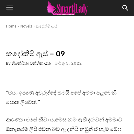
Home
Novels
කදෝකිමි ඇස්
කදෝකිමි ඇස් – 09
By
නිබන්ධිකා වන්නිනායක
මාර්තු 5, 2022
“ඔයා ඉපදුණු අවුරුද්දේ තමයි අපේ අම්මා පළවෙනි
පොත ලීවෙත්..”
ආරණ්‍යා එසේ කීවා ය.මේඝ නම් ඇති දරුවන් අම්මාට
ඕනෑතරම් ලිපි එවන බව ඈ දනියි.නමුත් ඒ හැම මේඝ