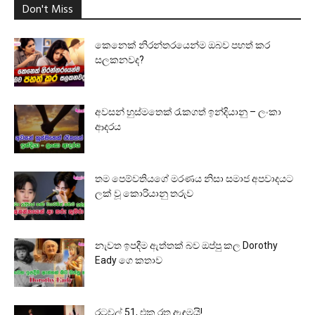
Don't Miss
කෙනෙක් නිරන්තරයෙන්ම ඔබව පහත් කර
සලකනවද?
අවසන් හුස්මතෙක් රැකගත් ඉන්දියානු – ලංකා
ආදරය
තම පෙම්වතියගේ මරණය නිසා සමාජ අපවාදයට
ලක් වූ කොරියානු තරුව
නැවත ඉපදීම ඇත්තක් බව ඔප්පු කල Dorothy
Eady ගෙ කතාව
රටවල් 51, එක රතු ඇඳුමයි!