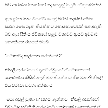
බව ආරණ්‍යා සිතන්නේ හද ඉපදුණු සියුම් වේදනාවකිනි.
ඇය දුරකථනය විසන්ධි කළේ බරැති හදකිනි.අම්මා
සමඟ මේඝ ගැන කියන්නට කොහොමටවත් නොහැකි
බව ඇය සිතී ය.ජීවිතයේ පළමු වතාවට ඇයට අම්මාට
නොකියන රහසක් තිබේ.
“මොනවද කල්පනා කරන්නේ?”
නිසලි ආරණ්‍යාගේ දෑසට එබුණේ ඒ මොහොතේ
ය.ආරණ්‍යා කිසිත් නැති බව කියන්නට හිස වනද්දී නිසලි
එය වරදවා වටහා ගත්තා ය.
“ඔයා අවුල් වුණා ද? සහස් බැන්නට.” නිසලි අසන්නේ
වඩා මෘදු හඬකිනි.ආරණ්‍යාට කෝපයක් දැනෙන්නේ ඒ