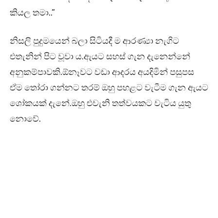
කියල තමා..”
නිසලි පුදුමයෙන් බලා සිටියදී ම ආරණ්‍යා නැගිට
එතැනින් පිට වූවා ය.ඇයට සහස් ගැන දැනෙන්නේ
අනුකම්පාවකි.ඕනෑවට වඩා ආදරය අයදිමින් පසුපස
ඒම තෝරා ගන්නට තරම් ඔහු පහළට වැටීම ගැන ඇයට
ශෝකයක් දැනේ.ඔහු එවැනි තත්වයකට වැටිය යුතු
නොවේ.