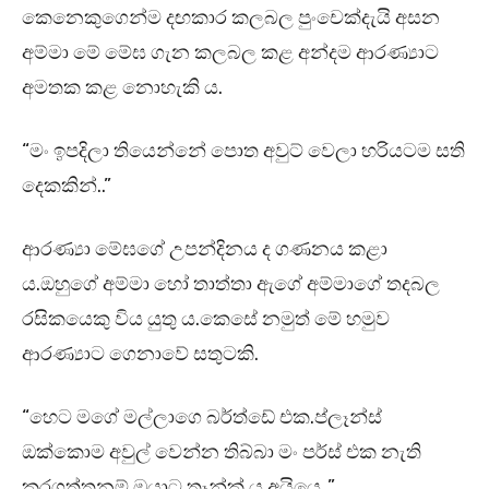
කෙනෙකුගෙන්ම දඟකාර කලබල පුංචෙක්දැයි අසන
අම්මා මේ මේඝ ගැන කලබල කළ අන්දම ආරණ්‍යාට
අමතක කළ නොහැකි ය.
“මං ඉපදිලා තියෙන්නේ පොත අවුට් වෙලා හරියටම සති
දෙකකින්..”
ආරණ්‍යා මේඝගේ උපන්දිනය ද ගණනය කළා
ය.ඔහුගේ අම්මා හෝ තාත්තා ඇගේ අම්මාගේ තදබල
රසිකයෙකු විය යුතු ය.කෙසේ නමුත් මේ හමුව
ආරණ්‍යාට ගෙනාවේ සතුටකි.
“හෙට මගේ මල්ලාගෙ බර්ත්ඩේ එක.ප්ලෑන්ස්
ඔක්කොම අවුල් වෙන්න තිබ්බා මං පර්ස් එක නැති
කරගත්තනම්.ඔයාට තෑන්ක් යූ අයියෙ..”