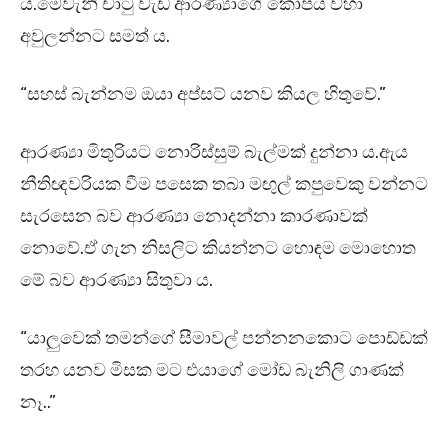
ය.මෙවැනි චාටු වැඩ ආරණ්‍යාගේ කෝපය වහා
අවුලන්නට සමත් ය.
“සහස් බැන්නම ඔයා අප්සට් යනව කියල හිතුවේ.”
ආරණ්‍යා මිතුරියට නොරිස්සුම් බැල්මක් දුන්නා ය.ඇය
නීතිඥවරියක වීම පසෙක තබා මඟුල් කපුවෙකු වන්නට
සැරසෙන බව ආරණ්‍යා නොදන්නා කාරණාවක්
නොවේ.ඒ ගැන නිසලිට කියන්නට හොඳම මොහොත
මේ බව ආරණ්‍යා සිතුවා ය.
“යාලුවෙක් තමන්ගේ සීමාවල් පන්නනකොට පොඩ්ඩක්
තරහ යනව මිසක මට එයාගේ මෝඩ බැනිලි ගාණක්
නෑ..”