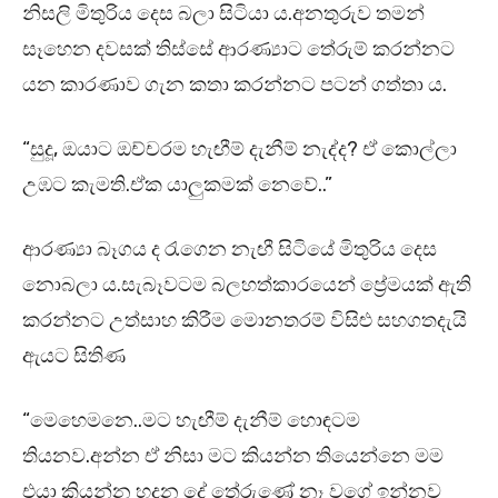
නිසලි මිතුරිය දෙස බලා සිටියා ය.අනතුරුව තමන්
සෑහෙන දවසක් තිස්සේ ආරණ්‍යාට තේරුම් කරන්නට
යන කාරණාව ගැන කතා කරන්නට පටන් ගත්තා ය.
“සුදූ, ඔයාට ඔච්චරම හැඟීම් දැනීම් නැද්ද? ඒ කොල්ලා
උඹට කැමති.ඒක යාලුකමක් නෙවේ..”
ආරණ්‍යා බෑගය ද රැගෙන නැඟී සිටියේ මිතුරිය දෙස
නොබලා ය.සැබෑවටම බලහත්කාරයෙන් ප්‍රේමයක් ඇති
කරන්නට උත්සාහ කිරීම මොනතරම් විසිළු සහගතදැයි
ඇයට සිතිණ
“මෙහෙමනෙ..මට හැඟීම් දැනීම් හොඳටම
තියනව.අන්න ඒ නිසා මට කියන්න තියෙන්නෙ මම
එයා කියන්න හදන දේ තේරුණේ නෑ වගේ ඉන්නව