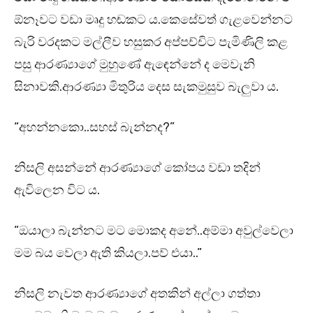
ඕනෑවට වඩා මෘදු හඬකට ය.කෙසේවත් ගැළවෙන්නට
බැරි වරදකට මල්ලීව හසුකර අප්පච්චිට පැමිණිලි කළ
පසු ආරණ්‍යාගේ මුහුණේ ඇඳෙන්නේ ද මෙවැනි
සිනාවකි.ආරණ්‍යා මිතුරිය දෙස සැකමුසුව බැලුවා ය.
“අහන්නකො..සහස් බැන්නද?”
නිසලි අසන්නේ ආරණ්‍යාගේ කෝපය වඩා තදින්
ඇවිලෙන විට ය.
“ඔයාලා බැන්නට මට මොකද අනේ..අම්මා අවුල්වෙලා
මම බය වෙලා ඇති කියලා.පව් එයා..”
නිසලි නැවත ආරණ්‍යාගේ අතකින් අල්ලා ගත්තා