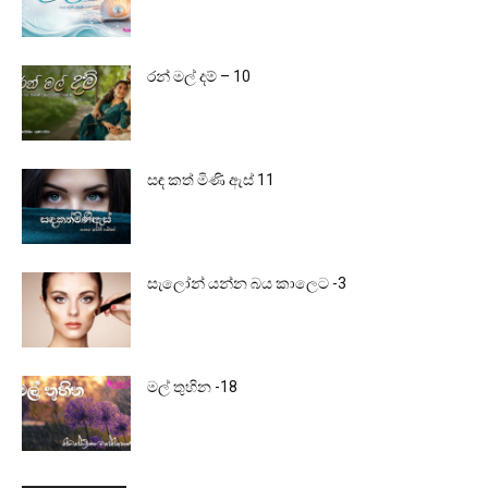
රන් මල් දම් – 10
සඳ කත් මිණි ඇස් 11
සැලෝන් යන්න බය කාලෙට -3
මල් තුහින -18