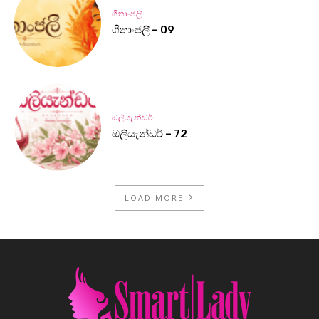
ගීතාංජලී
ගීතාංජලී – 09
ඔලියැන්ඩර්
ඔලියැන්ඩර් – 72
LOAD MORE