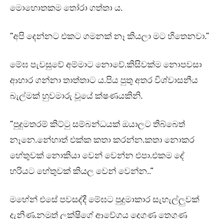
මොහොතකම තෝරා ගත්තා ය.
“අපි දෙන්නට එකට ගමනක් නෑ කියලා මට හිතෙනවා.”
මේඝ පැවසුවේ අම්මාට නොවේ.කිසිවක්ම නොපවසා
ආහාර ගන්නා තාත්තාට ය.පිය පුතු අතර විශ්වාසනීය
බැල්මක් හුවමාරු වූයේ ක්ෂණයකිනි.
“පුදුමතරම් කිට්ටු සම්බන්ධයක් ඔයාලට තිබ්බෙත්
නෑනෙ.නේහාත් එක්ක කතා කරන්න.කතා නොකර
හේතුවක් නොකියා වෙන් වෙන්න එපා.එකම දේ
හරියට හේතුවක් කියල වෙන් වෙන්න..”
මහේන් එසේ පවසද්දී මේඝට පුදුමාකාර සැහැල්ලුවක්
දැනිණ.නමුත් ලක්ෂිගේ ආවේගය දෙගුණ තෙගුණ