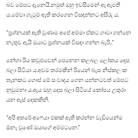
බව මේඝට දැනෙයි.නමුත් ඔහු ඉවසීමෙන් ඈ ඇමතී
ය.මේවා ගැටුම් ඇති කරගෙන විසඳන්නට අසීරු ය.
“ප්‍රශ්නයක් ඇති වුණාම අපේ අම්මා ඒකට ගාවා ගන්නෙ
නැතුව ඇයි ඔයාට ප්‍රශ්නයක් විසඳා ගන්න බැරි..”
නේහා රිය කවුළුවෙන් පෙනෙන කලබල ලෝකය දෙස
බලා සිටියා ය.අවම තරමකින් රියෙන් බැස නිස්කලංක
තැනකට ගොස් මේ සංවාදය ගෙන යන්නටවත් මේඝට
නුවුමනා ය.ඇය ඔහු දෙස බලා සිටියේ කෝපය උතුරා
යන ඇස් දෙකකිනි.
“අපි අතරේ අෆෙයා එකක් ඇති කරන්න වැඩියෙන්ම
ඕනෑ වුණේ ඔයාගේ අම්මටනෙ.”