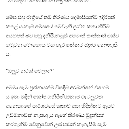
“මං හිතුවා නේහාගෙන් බ්‍රේකප් වෙන්න.”
මේඝ එදා රාත්‍රියේ තම තීරණය දෙමාපියන්ට ඉදිරිපත්
කළේ ය.කෑම මේසයේ මෙවැනි ප්‍රශ්න කතා කිරීම
අයහපත් බව ඔහු දනියි.නමුත් අම්මාත් තාත්තාත් එක්ව
හමුවන මොහොත මඟ හැර ගන්නට ඔහුට නොහැකි
ය.
“ඔලුව නරක් වෙලාද?”
අම්මා සෑම ප්‍රශ්නයක්ම විසඳීම අරඹන්නේ එහෙම
ය.ඉතා තදින් කෝප ගනිමිනි.ඕනෑම ගැටලුවක
අනෙකාගේ පාර්ශවයේ කතාව අසා හිඳින්නට ඇයට
උවමනාවක් නැත.ඇය ඇගේ තීරණය මුදුන්පත්
කරගැනීම වෙනුවෙන් උස් හඬින් කෑගැසීම සෑම