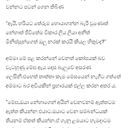
වන්නට පටන් ගෙන තිබිණ
“ඇයි, හරියට තේරුම හොයාගන්න බැරි වුණොත්
නේහාත් ජීවිතේම විකාර ලිය ලියා අනිත්
මිනිස්සුන්ගෙත් ඔලු නරක් කරයි කියල හිතුවද?”
අම්මා මේ පළ කරන්නේ වෙනත් කෝපයක් බව
වැටහුණු මේඝ ඇය දෙස බැලුවේ අසරණ
ලෙසිනි.එහෙත් තාත්තා කෑම මේසයෙන් නැගිට ගත්තේ
අම්මාට බර අවියකින් ප්‍රහාරයක් එල්ල කරන අතර ය.
“මේඝ,ඔයා නේහාගෙන් අයින් වෙනවනම් ඇත්තටම
ඇත්ත කියන්න එයාට.ඔයාට වෙන සම්බන්ධයක්
තියනම් ඒකත් කියන්න.ඒ ගෑනු ළමයාට හැමදාටම