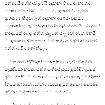
නෙවෙයි නේහා.ඒ ළමයි දෙන්නා විශ්වාස කරනවා
මොන දේටත් වඩා වටින්නේ යාලුකම කියල.මම
ඇත්තටම හිතුවා උන් දෙන්නා අෆෙයා එකකට
නොයන්නෙ ඇයි කියලා මාරම මැචින්.ඒත් ඕනෑම දුකක්
කරදරයක් බෙදා ගන්න පුලුවන් යාලුවෝ වෙන එකයි
එයාලගෙ තේරීම.මම තාම හිතනව ඇයි අපිටත් එහෙම
ඉන්න බැරි වුණේ කියල.”
නේහා එයට පිළිවදන් නොදුන්නා ය.ඈ ඒ වෙනුවට
ටැක්සියක නවතා යන්නට ගියේ සුපුරුදු පරිදි ගැටුමක්
අවසන් කිරීමෙන් තොරව ය.ඇයට අවශ්‍ය ගැටුමක් දිගින්
දිගටම ඇදගෙන යන්නට ය.එය ඇගේ අම්මා ද මේඝගේ
අම්මා ද මැදිහත් කරගෙන විසඳන්නට ය.