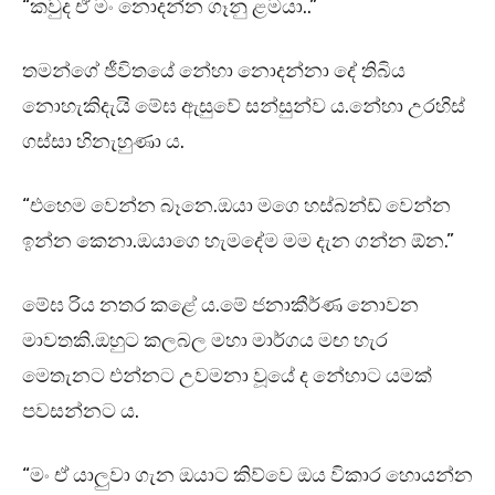
“කවුද ඒ මං නොදන්න ගෑනු ළමයා..”
තමන්ගේ ජීවිතයේ නේහා නොදන්නා දේ තිබිය
නොහැකිදැයි මේඝ ඇසුවේ සන්සුන්ව ය.නේහා උරහිස්
ගස්සා හිනැහුණා ය.
“එහෙම වෙන්න බෑනෙ.ඔයා මගෙ හස්බන්ඩ් වෙන්න
ඉන්න කෙනා.ඔයාගෙ හැමදේම මම දැන ගන්න ඕන.”
මේඝ රිය නතර කළේ ය.මේ ජනාකීර්ණ නොවන
මාවතකි.ඔහුට කලබල මහා මාර්ගය මඟ හැර
මෙතැනට එන්නට උවමනා වූයේ ද නේහාට යමක්
පවසන්නට ය.
“මං ඒ යාලුවා ගැන ඔයාට කිව්වෙ ඔය විකාර හොයන්න