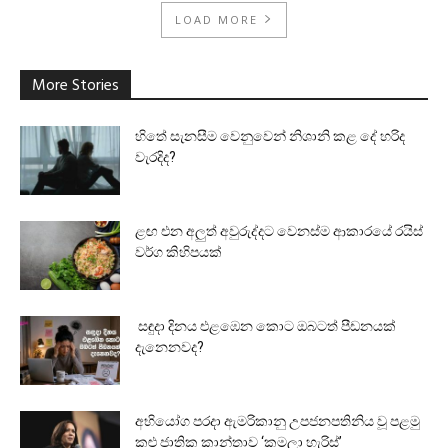
LOAD MORE
More Stories
හිතේ සැනසීම වෙනුවෙන් නිශානි කළ දේ හරිද
වැරදිද?
ළඟ එන අලුත් අවුරුද්දට වෙනස්ම ආකාරයේ රයිස්
වර්ග කිහිපයක්
සඳුදා දිනය එළඹෙන කොට ඔබටත් පීඩනයක්
දැනෙනවද?
අභියෝග පරදා ඇමරිකානු උපජනපතිනිය වූ පළමු
කළු ජාතික කාන්තාව ‘කමලා හැරිස්’