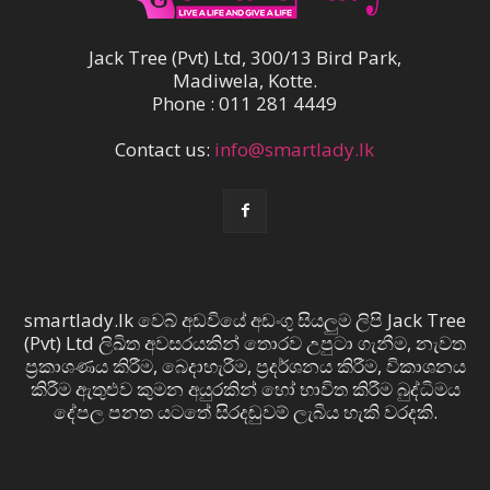
Jack Tree (Pvt) Ltd, 300/13 Bird Park,
Madiwela, Kotte.
Phone : 011 281 4449
Contact us:
info@smartlady.lk
smartlady.lk වෙබ් අඩවියේ අඩංගු සියලුම ලිපි Jack Tree
(Pvt) Ltd ලිඛිත අවසරයකින් තොරව උපුටා ගැනීම, නැවත
ප්‍රකාශණය කිරීම, බෙදාහැරීම, ප්‍රදර්ශනය කිරීම, විකාශනය
කිරීම ඇතුළුව කුමන අයුරකින් හෝ භාවිත කිරීම බුද්ධිමය
දේපල පනත යටතේ සිරදඬුවම් ලැබිය හැකි වරදකි.