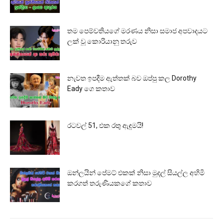
තම පෙම්වතියගේ මරණය නිසා සමාජ අපවාදයට
ලක් වූ කොරියානු තරුව
නැවත ඉපදීම ඇත්තක් බව ඔප්පු කල Dorothy
Eady ගෙ කතාව
රටවල් 51, එක රතු ඇඳුමයි!
ඔන්ලයින් පේමට් එකක් නිසා මුදල් සියල්ල අහිමි
කරගත් තරුණියකගේ කතාව