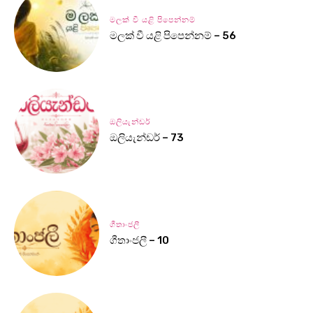
මලක් වී යළි පිපෙන්නම්
මලක් වී යළි පිපෙන්නම් – 56
ඔලියැන්ඩර්
ඔලියැන්ඩර් – 73
ගීතාංජලී
ගීතාංජලී – 10