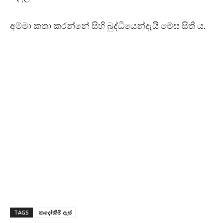
අම්මා කතා කරන්නේ සිහි බුද්ධියෙන්දැයි මේඝ සිතී ය.
TAGS
කදෝකිමි ඇස්