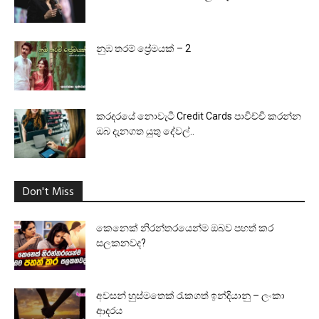
නුඹ තරම් ප්‍රේමයක් – 2
කරදරයේ නොවැටී Credit Cards පාවිච්චි කරන්න
ඔබ දැනගත යුතු දේවල්..
Don't Miss
කෙනෙක් නිරන්තරයෙන්ම ඔබව පහත් කර
සලකනවද?
අවසන් හුස්මතෙක් රැකගත් ඉන්දියානු – ලංකා
ආදරය