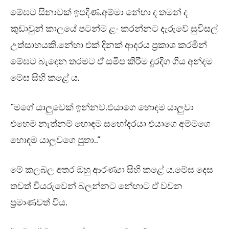
මේඝට සිනාවක් ඉපදිණ.අම්මා නේහා ද තමන් ද
කුඩාවුන් කාලයේ පටන්ම ළං කරන්නට දැරුවේ සුවිසල්
උත්සාහයකි.නේහා එක් දිනක් ආදරය ප්‍රකාශ කරමින්
මේඝට බැඳෙන තරමට ඒ සමීප කිරීම දුරදිග ගිය අන්දම
මේඝ සිහි කළේ ය.
“මගේ යාලුවෙක් ඉන්නව.එයාගෙ හොඳම යාලුවා
එහෙම නැත්නම් හොඳම සහෝදරයා එයාගෙ අම්මගෙ
හොඳම යාලුවගෙ පුතා..”
මේ කලබල අතර ඔහු ආරණ්‍යා සිහි කළේ ය.මේඝ දෙස
තවත් වියරුවෙන් බලන්නට නේහාට ඒ වචන
ප්‍රමාණවත් විය.