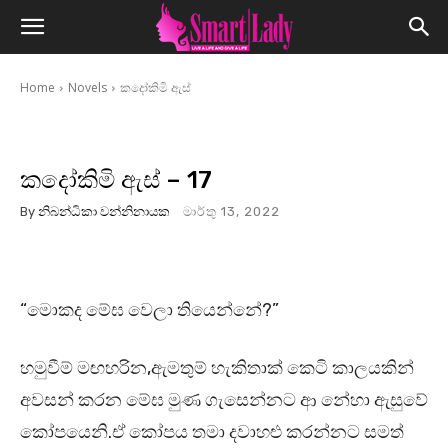
Home
Novels
කදෝකිමි ඇස්
කදෝකිමි ඇස් – 17
By
නිබන්ධිකා වන්නිනායක
මාර්තු 13, 2022
“මොකද මේඝ වෙලා තියෙන්නේ?”
හමුවීම් මඟහරින,ඇමතුම් හැකිතාක් කෙටි කාලයකින්
අවසන් කරන මේඝ මුණ ගැසෙන්නට ආ නේහා ඇසුවේ
කෝපයෙනි.ඒ කෝපය තමා දවාහළු කරන්නට සමත්