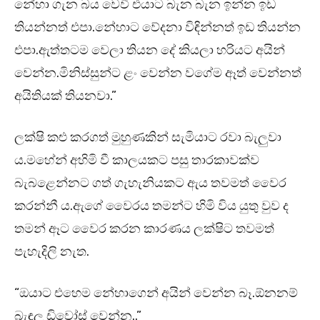
නේහා ගැන බය වෙවී එයාට බැන බැන ඉන්න ඉඩ
තියන්නත් එපා.නේහාට වේදනා විඳින්නත් ඉඩ තියන්න
එපා.ඇත්තටම වෙලා තියන දේ කියලා හරියට අයින්
වෙන්න.මිනිස්සුන්ට ළං වෙන්න වගේම ඈත් වෙන්නත්
අයිතියක් තියනවා.”
ලක්ෂි කළු කරගත් මුහුණකින් සැමියාට රවා බැලුවා
ය.මහේන් අහිමි වී කාලයකට පසු තාරකාවක්ව
බැබළෙන්නට ගත් ගැහැනියකට ඇය තවමත් වෛර
කරන්නී ය.ඇගේ වෛරය තමන්ට හිමි විය යුතු වුව ද
තමන් ඈට වෛර කරන කාරණය ලක්ෂිට තවමත්
පැහැදිලි නැත.
“ඔයාට එහෙම නේහාගෙන් අයින් වෙන්න බෑ.ඕනනම්
බැඳල ඩිවෝස් වෙන්න..”