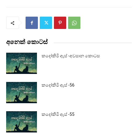
අනෙක් කොටස්
කදෝකිමි ඇස් -අවසාන කොටස
කදෝකිමි ඇස් -56
කදෝකිමි ඇස් -55