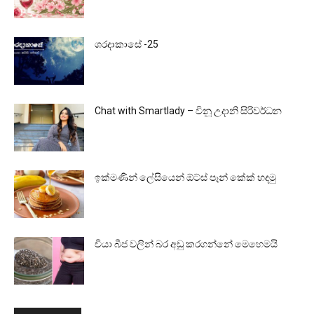
ශරදාකාසේ -25
Chat with Smartlady – විනූ උදානි සිරිවර්ධන
ඉක්මණින් ලේසියෙන් ඕට්ස් පෑන් කේක් හදමු
චියා බීජ වලින් බර අඩු කරගන්නේ මෙහෙමයි