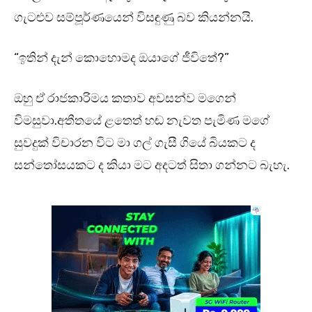
ගැටළුව සම්පූර්ණයෙන් විසඳුණු බව කියන්නයි.
“ඉතින් දැන් කොහොමද ඔයාගේ ජීවිතේ?”
ඔහු ඒ රාජකාරිමය කතාව අවසන්ව මගෙන්
විමසුවා.අතීතයේ ළතෙත් හඬ නැවත පැමිණ මගේ
සුවදුක් විචාරන විට මා ගල් ගැසී ගියේ බියකට ද
සන්තෝසයකට ද කියා මට අදටත් සිතා ගන්නට බැහැ.