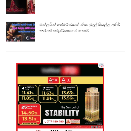
ඔන්ලයින් පේමට් එකක් නිසා මුදල් සියල්ල අහිමි
කරගත් තරුණියකගේ කතාව