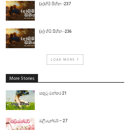
(අ)හිමි සිහින -237
(අ) හිමි සිහින -236
LOAD MORE
More Stories
සතුටු මන්තර 21
ඔලියැන්ඩර් – 27