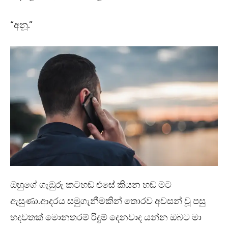
“අනූ.”
ඔහුගේ ගැඹුරු කටහඬ එසේ කියන හඬ මට
ඇසුණා.ආදරය සමුගැනීමකින් තොරව අවසන් වූ පසු
හදවතක් මොනතරම් රිදුම් දෙනවාද යන්න ඔබට මා