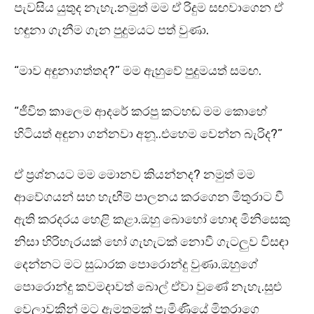
පැවසිය යුතුද නැහැ.නමුත් මම ඒ රිදුම සඟවාගෙන ඒ
හඳුනා ගැනීම ගැන පුදුමයට පත් වුණා.
“මාව අඳුනාගත්තද?” මම ඇහුවේ පුදුමයත් සමඟ.
“ජීවිත කාලෙම ආදරේ කරපු කටහඬ මම කොහේ
හිටියත් අඳුනා ගන්නවා අනූ..එහෙම වෙන්න බැරිද?”
ඒ ප්‍රශ්නයට මම මොනව කියන්නද? නමුත් මම
ආවේගයන් සහ හැඟීම් පාලනය කරගෙන මිතුරාට වී
ඇති කරදරය හෙළි කළා.ඔහු බොහෝ හොඳ මිනිසෙකු
නිසා හිරිහැරයක් හෝ ගැහැටක් නොවී ගැටලුව විසඳා
දෙන්නට මට සුධාරක පොරොන්දු වුණා.ඔහුගේ
පොරොන්දු කවමදාවත් බොල් ඒවා වුණේ නැහැ.සුළු
වෙලාවකින් මට ඇමතුමක් පැමිණියේ මිතුරාගෙ