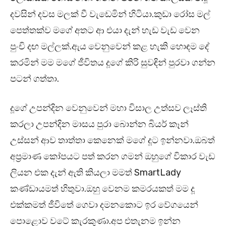
දවසින් දවස මලක් වී වැඩෙමින් හිටියා.කුඩා රෝස මල්
පෙත්තක්ව මගේ අතට ආ එයා දැන් හැඩ වැඩ වෙන
පුංචි දඟ මල්ලක්.ඇය වෙනුවෙන් කළ හැකි හොඳම දේ
කරමින් මම මගේ ජීවිතය දූගේ කිරි සුවඳින් පුරවා ගන්න
පටන් ගත්තා.
දූගේ උපන්දින වෙනුවෙන් මහා විසාල උත්සව ලෑස්ති
කරලා උපන්දින මාසය පුරා බොන්න බියර් කෑන්
උස්සන් ආව තාත්තා කෙනෙක් මගේ දූට ඉන්නවා.ඔබත්
අප්‍රමාණ කෝපයට පත් කරන ගමන් ඔහුගේ විකාර වැඩ
ලියන එක දැන් ඇති කියලා මමත් SmartLady
කණ්ඩායමත් හිතුවා.ඔහු වෙනම කමරයකත් මම දූ
එක්කමත් ජීවිතේ ගෙවා දමනකොට ඉර වේගයෙන්
පොළොව වටේ කැරකුණා.අප එතැනම ඉන්න