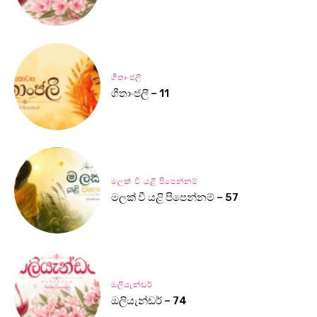
ගීතාංජලී
ගීතාංජලී – 11
මලක් වී යළි පිපෙන්නම්
මලක් වී යළි පිපෙන්නම් – 57
ඔලියැන්ඩර්
ඔලියැන්ඩර් – 74