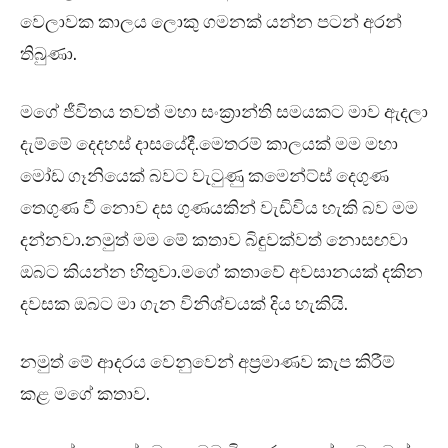
වෙලාවක කාලය ලොකු ගමනක් යන්න පටන් අරන්
තිබුණා.
මගේ ජීවිතය තවත් මහා සංක්‍රාන්ති සමයකට මාව ඇදලා
දැම්මේ දෙදහස් දාසයේදී.මෙතරම් කාලයක් මම මහා
මෝඩ ගෑනියෙක් බවට වැටුණු කමෙන්ට්ස් දෙගුණ
තෙගුණ වී නොව දස ගුණයකින් වැඩිවිය හැකි බව මම
දන්නවා.නමුත් මම මේ කතාව බිඳුවක්වත් නොසඟවා
ඔබට කියන්න හිතුවා.මගේ කතාවේ අවසානයක් දකින
දවසක ඔබට මා ගැන විනිශ්චයක් දිය හැකියි.
නමුත් මේ ආදරය වෙනුවෙන් අප්‍රමාණව කැප කිරීම්
කළ මගේ කතාව.