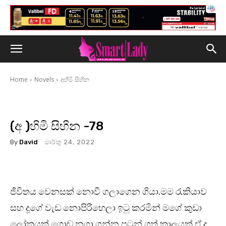
Home
Novels
අහිමි සිහින
(අ )හිමි සිහින -78
By
David
මාර්තු 24, 2022
ජීවිතය වෙනසක් නොවී ගලාගෙන ගියා.මම රැකියාව
සහ දූගේ වැඩ නොපිරිහෙලා ඉටු කරමින් මගේ කුඩා
ලෝකයක් ගොඩ නගා ගන්න පටන් ගත් කාලයක් ඒ.දූ