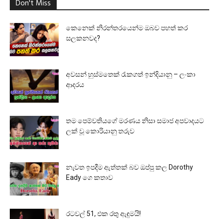
Don't Miss
කෙනෙක් නිරන්තරයෙන්ම ඔබව පහත් කර
සලකනවද?
අවසන් හුස්මතෙක් රැකගත් ඉන්දියානු – ලංකා
ආදරය
තම පෙම්වතියගේ මරණය නිසා සමාජ අපවාදයට
ලක් වූ කොරියානු තරුව
නැවත ඉපදීම ඇත්තක් බව ඔප්පු කල Dorothy
Eady ගෙ කතාව
රටවල් 51, එක රතු ඇඳුමයි!