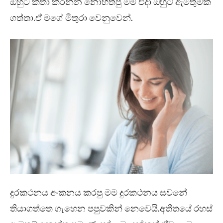
ඔහුට කතා කරන්න නොහිතපු මම එදා ඔහුට ඇමතුමක්
ගත්තා.ඒ මගේ මිතුරා වෙනුවෙන්.
දුරකථනය අංකනය කරපු මම දුරකථනය සවනේ
තියාගත්තෙ ගැහෙන පපුවකින් නෙවෙයි.අතීතයේ රහස්