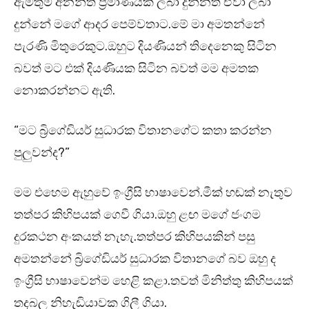
ඇමතුම් අනන්ත ප්‍රමාණයක් ලබා දුන්නත් ඒවා ලබා
දුන්නේ මගේ ආදර පෙම්වතාට.මේ මා අමතන්නේ
පැරණි මිතුරෙකුට.ඔහුට දියණියන් තිදෙනෙකු සිටින
බවත් මට එක් දියණියක සිටින බවත් මම අමතක
නොකරන්නට ඇති.
“මට බ්‍රිගේඩියර් සුධාරක විතානගේට කතා කරන්න
පුලුවන්ද?”
මම එහෙම ඇහුවේ ඉංග්‍රීසි භාෂාවෙන්.මීක් හඬක් නැතුව
තත්පර කිහිපයක් ගෙවී ගියා.ඔහු ළඟ මගේ ජංගම
දුරකථන අංකයත් නැහැ.තත්පර කිහිපයකින් පසු
අමතන්නේ බ්‍රිගේඩියර් සුධාරක විතානගේ බව ඔහු ද
ඉංග්‍රීසි භාෂාවෙන්ම හෙළි කළා.තවත් මිනිත්තු කිහිපයක්
තදබල නිහැඬියාවක ගිලී ගියා.