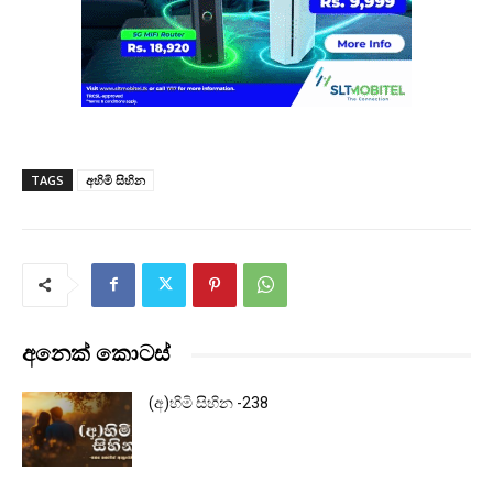
TAGS
අහිමි සිහින
අනෙක් කොටස්
(අ)හිමි සිහින -238