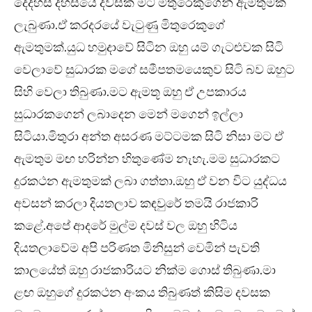
දෙදහස් දහසයේ දවසක මට මිතුරෙකුගෙන් ඇමතුමක්
ලැබුණා.ඒ කරදරයේ වැටුණු මිතුරෙකුගේ
ඇමතුමක්.යුධ හමුදාවේ සිටින ඔහු යම් ගැටළුවක සිටි
වෙලාවේ සුධාරක මගේ සමීපතමයෙකුව සිටි බව ඔහුට
සිහි වෙලා තිබුණා.මට ඇමතූ ඔහු ඒ උපකාරය
සුධාරකගෙන් ලබාදෙන මෙන් මගෙන් ඉල්ලා
සිටියා.මිතුරා අන්ත අසරණ මට්ටමක සිටි නිසා මට ඒ
ඇමතුම මඟ හරින්න හිතුණේම නැහැ.මම සුධාරකට
දුරකථන ඇමතුමක් ලබා ගත්තා.ඔහු ඒ වන විට යුද්ධය
අවසන් කරලා දියතලාව කඳවුරේ තමයි රාජකාරි
කළේ.අපේ ආදරේ මුල්ම දවස් වල ඔහු හිටිය
දියතලාවේම අපි පරිණත මිනිසුන් වෙමින් පැවති
කාලයේත් ඔහු රාජකාරියට නික්ම ගොස් තිබුණා.මා
ළඟ ඔහුගේ දුරකථන අංකය තිබුණත් කිසිම දවසක