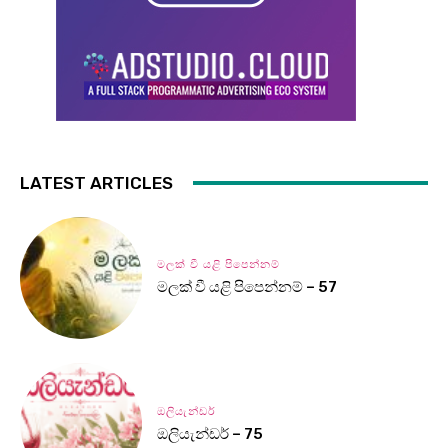
LATEST ARTICLES
මලක් වී යළි පිපෙන්නම්
මලක් වී යළි පිපෙන්නම් – 57
ඔලියැන්ඩර්
ඔලියැන්ඩර් – 75