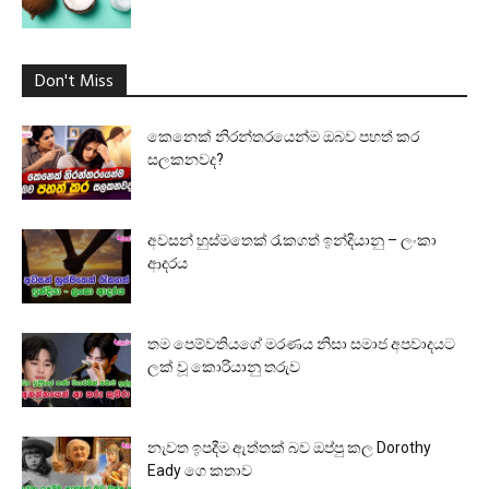
Don't Miss
කෙනෙක් නිරන්තරයෙන්ම ඔබව පහත් කර
සලකනවද?
අවසන් හුස්මතෙක් රැකගත් ඉන්දියානු – ලංකා
ආදරය
තම පෙම්වතියගේ මරණය නිසා සමාජ අපවාදයට
ලක් වූ කොරියානු තරුව
නැවත ඉපදීම ඇත්තක් බව ඔප්පු කල Dorothy
Eady ගෙ කතාව