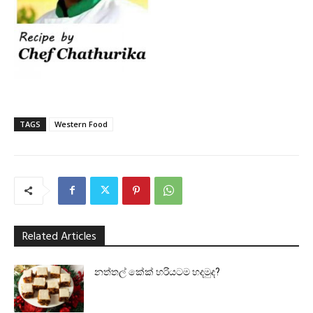
TAGS
Western Food
Related Articles
නත්තල් කේක් හරියටම හදමුද?