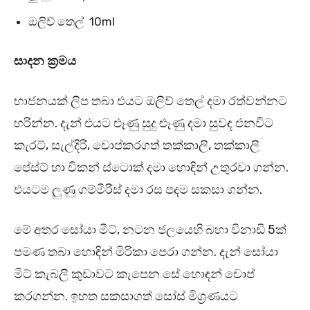
ඔලිව් තෙල් 10ml
සාදන ක්‍රමය
භාජනයක් ලිප තබා එයට ඔලිව් තෙල් දමා රත්වන්නට
හරින්න. දැන් එයට ළූණු සුදු ළූණු දමා සුවඳ එනවිට
කැරට්, සැල්දිරි, චොප්කරගත් තක්කාලි, තක්කාලි
පේස්ට් හා චිකන් ස්ටොක් දමා හොඳින් උතුරවා ගන්න.
එයටම ලුණු ගම්මිරිස් දමා රස පදම සකසා ගන්න.
මේ අතර සෝයා මීට්, නටන ජලයෙහි බහා විනාඩි 5ක්
පමණ තබා හොඳින් මිරිකා පෙරා ගන්න. දැන් සෝයා
මීට් කැබලි කුඩාවට කැපෙන සේ හොඳන් චොප්
කරගන්න. ඉහත සකසාගත් සෝස් මිශ්‍රණයට