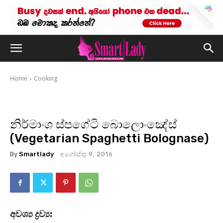
Home
Cooking
නිර්මාංශ ස්පගේටි බොලොංඤේස්
(Vegetarian Spaghetti Bolognase)
By
Smartlady
අගෝස්තු 9, 2016
අවශ්‍ය ද්‍රව්‍ය: