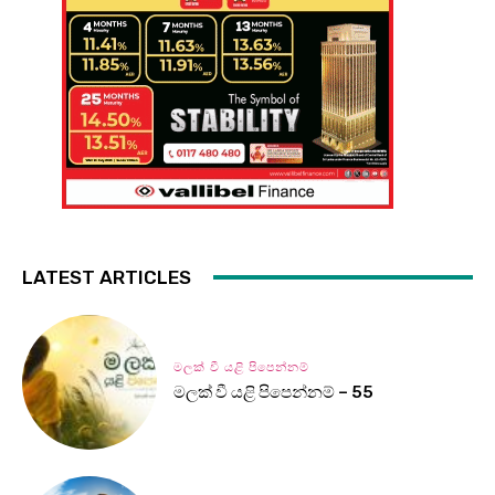
LATEST ARTICLES
මලක් වී යළි පිපෙන්නම්
මලක් වී යළි පිපෙන්නම් – 55