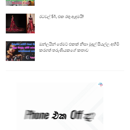
රටවල් 51, එක රතු ඇඳුමයි!
ඔන්ලයින් පේමට් එකක් නිසා මුදල් සියල්ල අහිමි
කරගත් තරුණියකගේ කතාව