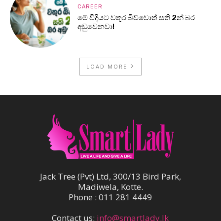
CAREER
මේ විදියට වතුර බිව්වොත් සති 2න් බර
අඩුවෙනවා!
LOAD MORE
Jack Tree (Pvt) Ltd, 300/13 Bird Park,
Madiwela, Kotte.
Phone : 011 281 4449
Contact us:
info@smartlady.lk