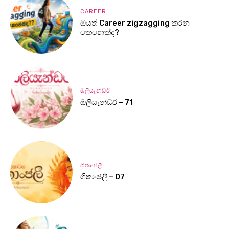
CAREER
ඔයත් Career zigzagging කරන
කෙනෙක්ද?
ඔලියැන්ඩර්
ඔලියැන්ඩර් – 71
ගීතාංජලී
ගීතාංජලී – 07