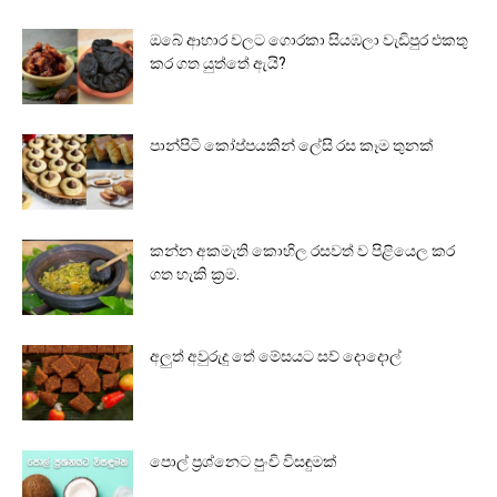
ඔබේ ආහාර වලට ගොරකා සියඹලා වැඩිපුර එකතු
කර ගත යුත්තේ ඇයි?
පාන්පිටි කෝප්පයකින් ලේසි රස කෑම තුනක්
කන්න අකමැති කොහිල රසවත් ව පිළියෙල කර
ගත හැකි ක්‍රම.
අලුත් අවුරුදු තේ මේසයට සව් දොදොල්
පොල් ප්‍රශ්නෙට පුංචි විසඳුමක්