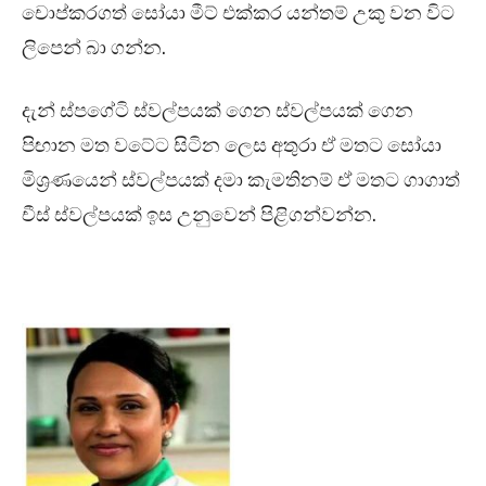
චොප්කරගත් සෝයා මීට් එක්කර යන්තම් උකු වන විට
ලිපෙන් බා ගන්න.
දැන් ස්පගේටි ස්වල්පයක් ගෙන ස්වල්පයක් ගෙන
පිඟාන මත වටේට සිටින ලෙස අතුරා ඒ මතට සෝයා
මිශ්‍රණයෙන් ස්වල්පයක් දමා කැමතිනම් ඒ මතට ගාගාත්
චීස් ස්වල්පයක් ඉස උනුවෙන් පිළිගන්වන්න.