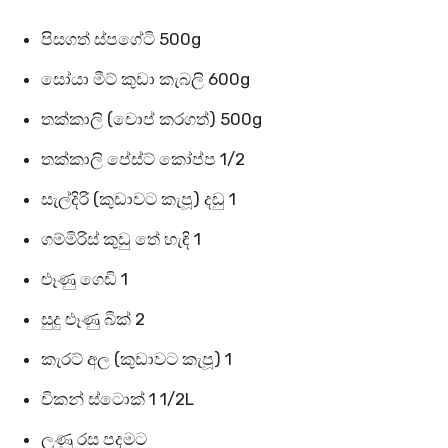
පිසගත් ස්පගේටි 500g
සෝයා මීට් කුඩා කැබලි 600g
තක්කාලි (චොප් කරගත්) 500g
තක්කාලි පේස්ට් ‍කෝප්ප 1/2
සැල්දිරි (කුඩාවට කැපූ) දඬු 1
ගම්මිරිස් කුඩු තේ හැඳි 1
ළූණු ගෙඩි 1
සුදු ළූණු බික් 2
කැරට් අල (කුඩාවට කැපූ) 1
චිකන් ස්ටොක් 1 1/2L
ලුණු රස පදමට