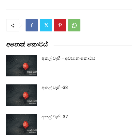
අනෙක් කොටස්
අකල් වැහි – අවසාන කොටස
අකල් වැහි -38
අකල් වැහි -37