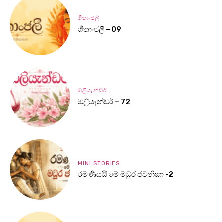
ගීතාංජලී
ගීතාංජලී – 09
ඔලියැන්ඩර්
ඔලියැන්ඩර් – 72
MINI STORIES
රමණීයයි මේ මධුර ජවනිකා -2