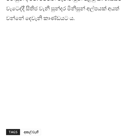
වැටෙද්දී සිතිජ වැනි සුන්දර මිනිසුන් අල්පයක් අයත්
වන්නේ දෙවැනි කාණ්ඩයට ය.
TAGS
අකල් වැහි