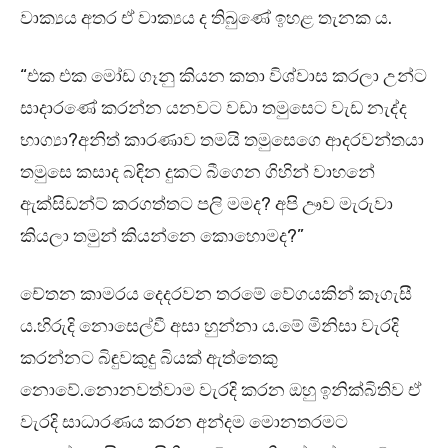
වාක්‍යය අතර ඒ වාක්‍යය ද තිබුණේ ඉහළ තැනක ය.
“එක එක මෝඩ ගෑනු කියන කතා විශ්වාස කරලා උන්ට
සාදාරණේ කරන්න යනවට වඩා තමුසෙට වැඩ නැද්ද
භාග්‍යා?අනිත් කාරණාව තමයි තමුසෙගෙ ආදරවන්තයා
තමුසෙ කසාද බඳින දුකට බීගෙන ගිහින් වාහනේ
ඇක්සිඩන්ට් කරගත්තට පලි මමද? අපි ඌව මැරුවා
කියලා තමුන් කියන්නෙ කොහොමද?”
චේතන කාමරය දෙදරවන තරමේ වේගයකින් කෑගැසී
ය.හිරුදි නොසෙල්වී අසා හුන්නා ය.මේ මිනිසා වැරදි
කරන්නට බිඳුවකුදු බියක් ඇත්තෙකු
නොවේ.නොනවත්වාම වැරදි කරන ඔහු ඉනික්බිතිව ඒ
වැරදි සාධාරණය කරන අන්දම මොනතරමට