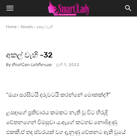
Home
Novels
අකල් වැහි
අකල් වැහි -32
By
නිබන්ධිකා වන්නිනායක
ජූනි 1, 2022
“ඔයා සරසිටයි දරුවටයි කරන්නේ මොකක්ද?”
ළසඳාගේ ප්‍රතිචාරය කමකට නැති වූ විට හිරුදි
චේතනගෙන් විමසුවා ය.ඇගේ කටහඬ නොබිඳුණු
එකකි.ඒ තද ස්වරයක් වග දැනුණු චේතනට ඇති වූයේ