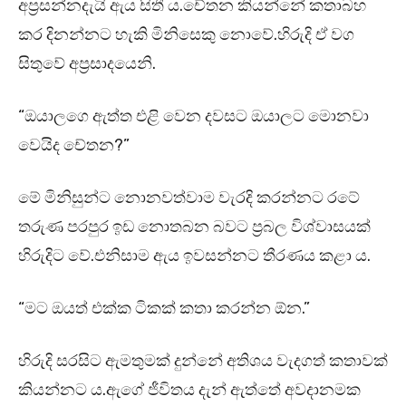
අප්‍රසන්නදැයි ඇය සිතී ය.චේතන කියන්නේ කතාබහ
කර දිනන්නට හැකි මිනිසෙකු නොවේ.හිරුදි ඒ වග
සිතුවේ අප්‍රසාදයෙනි.
“ඔයාලගෙ ඇත්ත එළි වෙන දවසට ඔයාලට මොනවා
වෙයිද චේතන?”
මේ මිනිසුන්ට නොනවත්වාම වැරදි කරන්නට රටේ
තරුණ පරපුර ඉඩ නොතබන බවට ප්‍රබල විශ්වාසයක්
හිරුදිට වේ.එනිසාම ඇය ඉවසන්නට තීරණය කළා ය.
“මට ඔයත් එක්ක ටිකක් කතා කරන්න ඕන.”
හිරුදි සරසිට ඇමතුමක් දුන්නේ අතිශය වැදගත් කතාවක්
කියන්නට ය.ඇගේ ජීවිතය දැන් ඇත්තේ අවදානමක