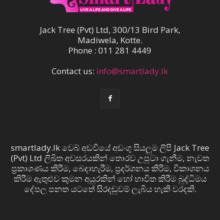
Jack Tree (Pvt) Ltd, 300/13 Bird Park,
Madiwela, Kotte.
Phone : 011 281 4449
Contact us:
info@smartlady.lk
smartlady.lk වෙබ් අඩවියේ අඩංගු සියලුම ලිපි Jack Tree
(Pvt) Ltd ලිඛිත අවසරයකින් තොරව උපුටා ගැනීම, නැවත
ප්‍රකාශණය කිරීම, බෙදාහැරීම, ප්‍රදර්ශනය කිරීම, විකාශනය
කිරීම ඇතුළුව කුමන අයුරකින් හෝ භාවිත කිරීම බුද්ධිමය
දේපල පනත යටතේ සිරදඬුවම් ලැබිය හැකි වරදකි.