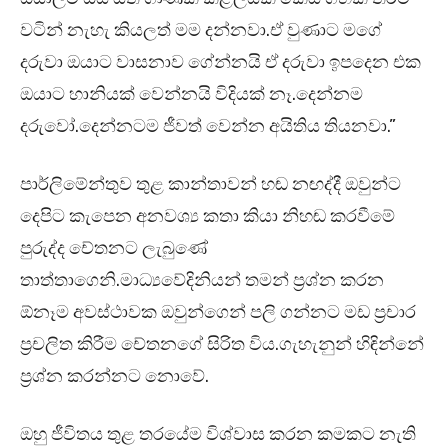
වටින් නැහැ කියලත් මම දන්නවා.ඒ වුණාට මගේ
දරුවා ඔයාට වාසනාව ගේන්නයි ඒ දරුවා ඉපදෙන එක
ඔයාට හානියක් වෙන්නයි විදියක් නෑ.දෙන්නම
දරුවෝ.දෙන්නටම ජීවත් වෙන්න අයිතිය තියනවා.”
පාර්ලිමේන්තුව තුළ කාන්තාවන් හඬ නඟද්දී ඔවුන්ට
දෙපිට කැපෙන අනවශ්‍ය කතා කියා නිහඬ කරවීමේ
පුරුද්ද චේතනට ලැබුණේ
තාත්තාගෙනි.මාධ්‍යවේදිනියන් තමන් ප්‍රශ්න කරන
ඕනෑම අවස්ථාවක ඔවුන්ගෙන් පලි ගන්නට මඩ ප්‍රචාර
ප්‍රචලිත කිරීම චේතනගේ සිරිත විය.ගැහැනුන් හිඳින්නේ
ප්‍රශ්න කරන්නට නොවේ.
ඔහු ජීවිතය තුළ තරයේම විශ්වාස කරන කමකට නැති