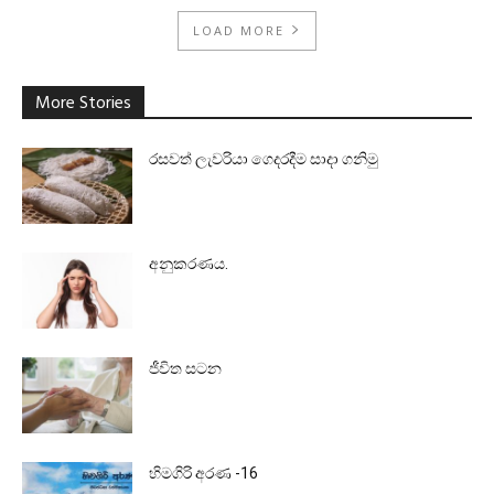
LOAD MORE
More Stories
රසවත් ලැවරියා ගෙදරදීම සාදා ගනිමු
අනුකරණය.
ජීවිත සටන
හිමගිරි අරණ -16