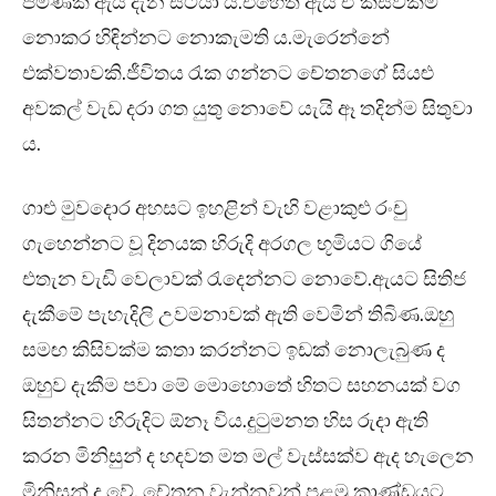
පමණක් ඇය දැන සිටියා ය.එහෙත් ඇය ඒ කිසිවක්ම
නොකර හිඳින්නට නොකැමති ය.මැරෙන්නේ
එක්වතාවකි.ජීවිතය රැක ගන්නට චේතනගේ සියළු
අවකල් වැඩ දරා ගත යුතු නොවේ යැයි ඈ තදින්ම සිතුවා
ය.
ගාළු මුවදොර අහසට ඉහළින් වැහි වළාකුළු රංචු
ගැහෙන්නට වූ දිනයක හිරුදි අරගල භූමියට ගියේ
එතැන වැඩි වෙලාවක් රැදෙන්නට නොවේ.ඇයට සිතිජ
දැකීමේ පැහැදිලි උවමනාවක් ඇති වෙමින් තිබිණ.ඔහු
සමඟ කිසිවක්ම කතා කරන්නට ඉඩක් නොලැබුණ ද
ඔහුව දැකීම පවා මේ මොහොතේ හිතට සහනයක් වග
සිතන්නට හිරුදිට ඕනෑ විය.දුටුමනත හිස රුදා ඇති
කරන මිනිසුන් ද හදවත මත මල් වැස්සක්ව ඇද හැලෙන
මිනිසුන් ද වේ. චේතන වැන්නවුන් පළමු කාණ්ඩයට