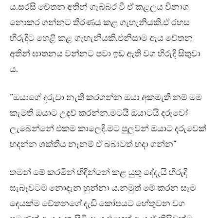
ය.සරසි චේතන අතින් ගැබ්බර වී ඒ කළලය විනාශ
නොකර ගන්නට තීරණය කළ ගැහැනියකි.ඒ රහස
හිරුදිට හෙළි කළ ගැහැනියකි.එනිසාම ඇය චේතන
අතින් ඝාතනය වන්නට පවා ඉඩ ඇති වග හිරුදි සිතුවා
ය.
“ඔයාගේ දරුවා නැති කරගන්න ඔයා අකමැති නම් මම
කැමති ඔයාට උදව් කරන්න.මටයි ඔයාටයි දරුවෝ
ලැබෙන්නේ එකම කාලෙදි.මට පුලුවන් ඔයාට දරුවෙක්
හදන්න ශක්තිය නෑනම් ඒ බබාවත් හදා ගන්න”
තමන් මේ කරමින් හිඳින්නේ කළ යුතු දේදැයි හිරුදි
සැබෑවටම නොදැන හුන්නා ය.නමුත් මේ කරන සෑම
දෙයක්ම චේතනගේ දැඩි කෝපයට හේතුවන වග