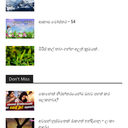
ආකාස මෝස්තර – 54
මිරිස් කල් තබා ගන්න අලුත් ක්‍රමයක්..
Don't Miss
කෙනෙක් නිරන්තරයෙන්ම ඔබව පහත් කර
සලකනවද?
අවසන් හුස්මතෙක් රැකගත් ඉන්දියානු – ලංකා
ආදරය