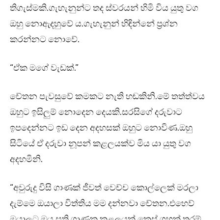
තිගැස්මකි.ගැහැනුන්ට තද ස්වරයන් හිමි විය යුතු වග
ඔහු නොඇදහුවේ ය.ගැහැනුන් හිඳින්නේ ප්‍රශ්න
කරන්නට නොවේ.
“ඒක මගේ වැඩක්.”
චේතන පැවසුවේ කමකට නැති හඬකිනි.මේ තත්ත්වය
ඔහුට ඉසිලුම් නොදෙන දෙයකි.සරසිගේ දරුවාට
ඉපදෙන්නට ඉඩ දෙන අදහසක් ඔහුට නොවිණ.ඔහු
සිටියේ ඒ දරුවා නූපන් කළලයක්ව මිය යා යුතු වග
අදහමිනි.
“අවුරුදු විසි ගාණක් ජීවත් වෙච්ච කොල්ලෙක් මරලා
දැම්මෙ ඔයාලා විත්තිය මම දන්නවා චේතන.එහෙව්
ඔයාලට ඔය සති ගාණක කළලයක් කෙස් ගහක් තරම්