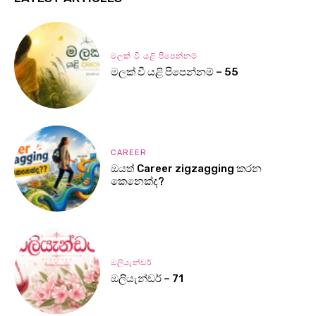
මලක් වී යළි පිපෙන්නම්
මලක් වී යළි පිපෙන්නම් – 55
CAREER
ඔයත් Career zigzagging කරන
කෙනෙක්ද?
ඔලියැන්ඩර්
ඔලියැන්ඩර් – 71