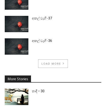
අකල් වැහි -37
අකල් වැහි -36
LOAD MORE
More Stories
තාදී – 30