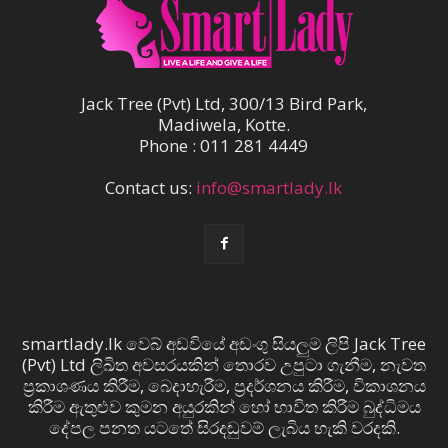
Jack Tree (Pvt) Ltd, 300/13 Bird Park,
Madiwela, Kotte.
Phone : 011 281 4449
Contact us:
info@smartlady.lk
smartlady.lk වෙබ් අඩවියේ අඩංගු සියලුම ලිපි Jack Tree
(Pvt) Ltd ලිඛිත අවසරයකින් තොරව උපුටා ගැනීම, නැවත
ප්‍රකාශණය කිරීම, බෙදාහැරීම, ප්‍රදර්ශනය කිරීම, විකාශනය
කිරීම ඇතුළුව කුමන අයුරකින් හෝ භාවිත කිරීම බුද්ධිමය
දේපල පනත යටතේ සිරදඬුවම් ලැබිය හැකි වරදකි.