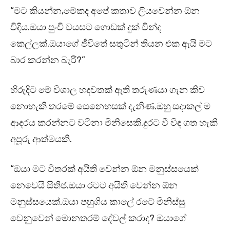
“මට කියන්න,මේකද අපේ කතාව ලියවෙන්න ඕන
විදිය.ඔයා පුංචි වයසට ගොඩක් දුක් වින්ද
කෙල්ලක්.ඔයාගේ ජීවිතේ සතුටින් තියන එක ඇයි මට
බාර කරන්න බැරි?”
හිරුදිට මේ විශාල හදවතක් ඇති තරුණයා ගැන කිව
නොහැකි තරමේ සෙනෙහසක් දැනිණ.ඔහු සදාකල් ම
ආදරය කරන්නට වටිනා මිනිසෙකි.දුරට වී විඳ ගත හැකි
අපූරු ආත්මයකි.
“ඔයා මට විතරක් අයිති වෙන්න ඕන මනුස්සයෙක්
නෙවෙයි සිතිජ.ඔයා රටට අයිති වෙන්න ඕන
මනුස්සයෙක්.ඔයා පහුගිය කාලේ රටේ මිනිස්සු
වෙනුවෙන් මොනතරම් දේවල් කරාද? ඔයාගේ