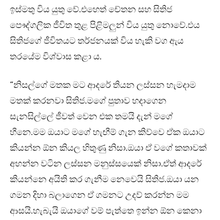
ඉස්මතු විය යුතු වේ.එහෙත් චේතන සහ සිතිජ
පෞද්ගලික ජීවිත තුළ පිළිමලුන් විය යුතු නොවේ.එය
සිතිජගේ ජීවිතයට තර්ජනයක් විය හැකි වග ඇය
තරයේම විශ්වාස කළා ය.
“නිසල්ගේ මතක මට ආදරේ තියන ලස්සන හැමදාම
මතක් කරනවා සිතිජ.මගේ පුතාව හදාගෙන
සැනසිල්ලේ ජීවත් වෙන එක තමයි දැන් මගේ
හීනෙ.මම ඔයාට මගේ හැඟීම් ගැන කිව්වෙ ඒක ඔයාට
කියන්න ඕන කියල හිතුණු නිසා.ඔයා ඒ වගේ කතාවක්
අහන්න වටින ලස්සන මනුස්සයෙක් නිසා.ඒත් ආදරේ
කියන්නෙ අයිති කර ගැනීම නෙවෙයි සිතිජ.ඔයා යන
ගමන දිහා බලාගෙන ඒ ගමනට උදව් කරන්න මම
ආසයි.හැබැයි ඔයාගේ වම් පැත්තෙ ඉන්න ඕන කෙනා