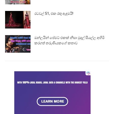
රටවල් 51, එක රතු ඇඳුමයි!
ඔන්ලයින් පේමට් එකක් නිසා මුදල් සියල්ල අහිමි
කරගත් තරුණියකගේ කතාව