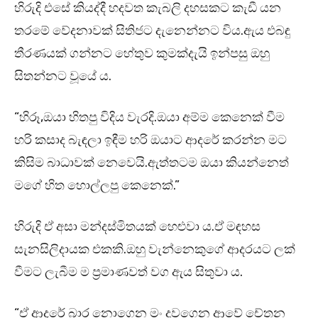
හිරුදි එසේ කියද්දී හදවත කැබලි දහසකට කැඩී යන
තරමේ වේදනාවක් සිතිජට දැනෙන්නට විය.ඇය එබඳු
තීරණයක් ගන්නට හේතුව කුමක්දැයි ඉන්පසු ඔහු
සිතන්නට වූයේ ය.
“හිරූ,ඔයා හිතපු විදිය වැරදි.ඔයා අම්ම කෙනෙක් වීම
හරි කසාද බැඳලා ඉඳීම හරි ඔයාට ආදරේ කරන්න මට
කිසිම බාධාවක් නෙවෙයි.ඇත්තටම ඔයා කියන්නෙත්
මගේ හිත හොල්ලපු කෙනෙක්.”
හිරුදි ඒ අසා මන්දස්මිතයක් හෙළුවා ය.ඒ මඳහස
සැනසිලිදායක එකකි.ඔහු වැන්නෙකුගේ ආදරයට ලක්
වීමට ලැබීම ම ප්‍රමාණවත් වග ඇය සිතුවා ය.
“ඒ ආදරේ බාර නොගෙන මං දුවගෙන ආවේ චේතන