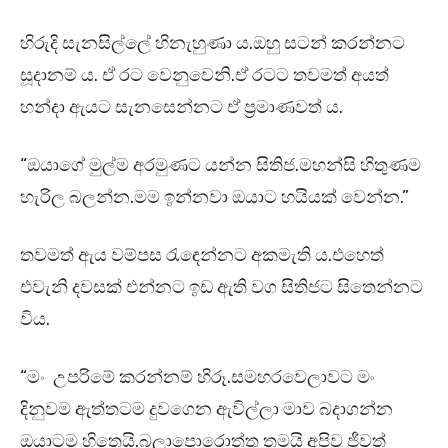
හිරුදි සැනසිල්ලේ හිනැහුණා ය.ඔහු සටන් කරන්නට
සූදානම් ය. ඒ රට වෙනුවෙනි.ඒ රටට තවමත් අයත්
හන්දා ඇයට සැනසෙන්නට ඒ ප්‍රමාණවත් ය.
“ඔයාගේ මුල්ම අරමුණට යන්න සිතිජ.මහන්සි හිතුණම
හැරිල බලන්න.මම ඉන්නවා ඔයාට හයියක් වෙන්න.”
තවමත් ඇය වම්පස රැඳෙන්නට අකමැති ය.එහෙත්
එවැනි දවසක් එන්නට ඉඩ ඇති වග සිතිජට සිතෙන්නට
විය.
“මං උපරිමේ කරන්නම් හිරූ.සමහරවෙලාවට මං
දිනුවම ඇත්තටම දුවගෙන ඇවිල්ලා මාව බදාගන්න
ඔයාටම හිතෙයි.බලාපොරොත්තු තමයි අපිව ජීවත්