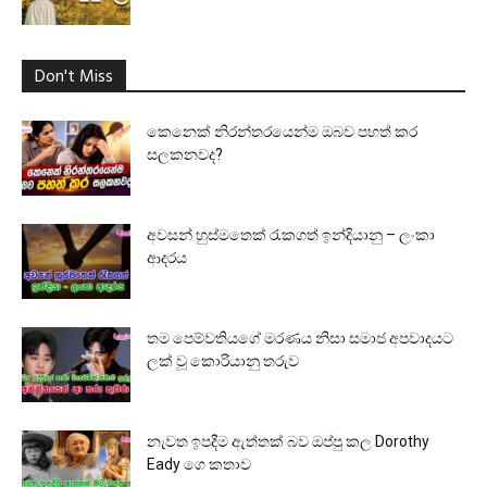
Don't Miss
කෙනෙක් නිරන්තරයෙන්ම ඔබව පහත් කර
සලකනවද?
අවසන් හුස්මතෙක් රැකගත් ඉන්දියානු – ලංකා
ආදරය
තම පෙම්වතියගේ මරණය නිසා සමාජ අපවාදයට
ලක් වූ කොරියානු තරුව
නැවත ඉපදීම ඇත්තක් බව ඔප්පු කල Dorothy
Eady ගෙ කතාව