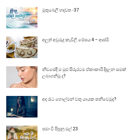
මුතුබෙලි හදවත -37
අලුත් අවුරුදු කැවිලි මේසය 4 – ආස්මී
නිවසේදී ම මුළු සිරුරටම ඒකාකාරී දිදුලන සමක්
ලබාගනිමු ද?
අද රෑට හොල්මන් වතු යායක තනිවෙමුද?
පමා වී පිපුනු මල් 23