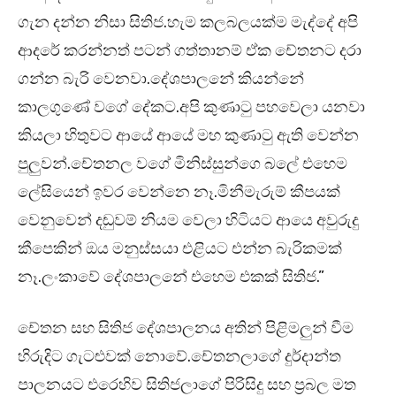
ගැන දන්න නිසා සිතිජ.හැම කලබලයක්ම මැද්දේ අපි
ආදරේ කරන්නත් පටන් ගත්තානම් ඒක චේතනට දරා
ගන්න බැරි වෙනවා.දේශපාලනේ කියන්නේ
කාලගුණේ වගේ දේකට.අපි කුණාටු පහවෙලා යනවා
කියලා හිතුවට ආයේ ආයේ මහ කුණාටු ඇති වෙන්න
පුලුවන්.චේතනල වගේ මිනිස්සුන්ගෙ බලේ එහෙම
ලේසියෙන් ඉවර වෙන්නෙ නෑ.මිනීමැරුම් කීපයක්
වෙනුවෙන් දඬුවම් නියම වෙලා හිටියට ආයෙ අවුරුදු
කීපෙකින් ඔය මනුස්සයා එළියට එන්න බැරිකමක්
නෑ.ලංකාවේ දේශපාලනේ එහෙම එකක් සිතිජ.”
චේතන සහ සිතිජ දේශපාලනය අතින් පිළිමලුන් වීම
හිරුදිට ගැටළුවක් නොවේ.චේතනලාගේ දුර්දාන්ත
පාලනයට එරෙහිව සිතිජලාගේ පිරිසිදු සහ ප්‍රබල මත