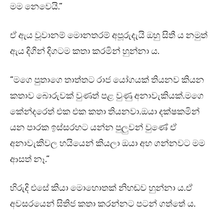
මම නෙවෙයි.”
ඒ ඇය වූවානම් මොනතරම් අපූරුදැයි ඔහු සිතී ය නමුත්
ඇය දිගින් දිගටම කතා කරමින් හුන්නා ය.
“මගෙ පුතාගෙ තාත්තට රාජ යෝගයක් තියනව කියන
කතාව බොරුවක් වුණත් පළ වුණු අනාවැකියක්.මගෙ
කේන්දරෙත් එක එක කතා තියනවා.ඔයා දක්ෂකමින්
යන පාරක ඉස්සරහට යන්න පුලුවන් වුණේ ඒ
අනාවැකිවල හයියෙන් කියලා ඔයා අහ ගන්නවට මම
ආසත් නෑ.”
හිරුදි එසේ කියා මොහොතක් නිහඬව හුන්නා ය.ඒ
අවසරයෙන් සිතිජ කතා කරන්නට පටන් ගත්තේ ය.