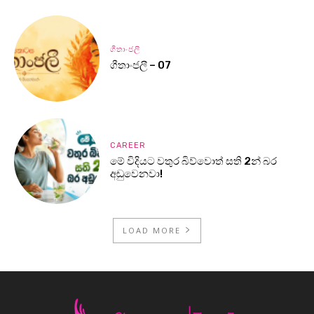
ගීතාංජලී
ගීතාංජලී – 07
CAREER
මේ විදියට වතුර බිව්වොත් සති 2න් බර
අඩුවෙනවා!
LOAD MORE