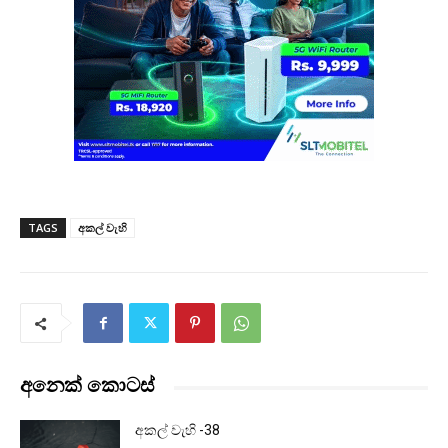
TAGS
අකල් වැහි
අනෙක් කොටස්
අකල් වැහි -38