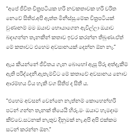
“අපේ ජීවිත චිත්‍රපටියක හරි නවකතාවක හරි චරිත
නෙවේ සිතිජ.අපි ඇත්ත මිනිස්සු.මේක චිත්‍රපටියක්
වුණානම් මම ඔයාව හොයාගෙන ඇවිල්ලා ඔයාව
බදාගන්න තැනකින් කතාව ඉවර කරන්න තිබුණා.ඒත්
මේ කතාවට එහෙම අවසානයක් දෙන්න ඕන නෑ.”
ඇය කියන්නේ ජීවිතය ගැන බොහෝ ඇසූ පිරූ අත්දැකීම්
ඇති පරිද්දෙනි.ඇතැම්විට මේ කතාවේ අවසානය නොව
ආරම්භය විය හැකි වග සිතිජ ද සිතී ය.
“එහෙම අවසන් වෙන්නෙ නැත්නම් කොහෙන්හරි
පටන් ගන්න තැනක් තියෙයි හිරූ.මං ඔයාට හැමදාම
කිව්වෙ.සටනක් නැතුව දිනුමක් නෑ.අපි අපි එක්කම
සටන් කරන්න ඕන.”