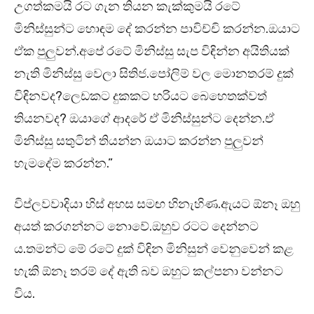
උගත්කමයි රට ගැන තියන කැක්කුමයි රටේ
මිනිස්සුන්ට හොඳම දේ කරන්න පාවිච්චි කරන්න.ඔයාට
ඒක පුලුවන්.අපේ රටේ මිනිස්සු සැප විඳින්න අයිතියක්
නැති මිනිස්සු වෙලා සිතිජ.පෝලිම් වල මොනතරම් දුක්
විඳිනවද?ලෙඩකට දුකකට හරියට බෙහෙතක්වත්
තියනවද? ඔයාගේ ආදරේ ඒ මිනිස්සුන්ට දෙන්න.ඒ
මිනිස්සු සතුටින් තියන්න ඔයාට කරන්න පුලුවන්
හැමදේම කරන්න.”
විප්ලවවාදියා හිස් අහස සමඟ හිනැහිණ.ඇයට ඕනෑ ඔහු
අයත් කරගන්නට නොවේ.ඔහුව රටට දෙන්නට
ය.තමන්ට මේ රටේ දුක් විඳින මිනිසුන් වෙනුවෙන් කළ
හැකි ඕනෑ තරම් දේ ඇති බව ඔහුට කල්පනා වන්නට
විය.