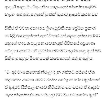
ආදරේ කළා.මං ඒක අතීත කාලයෙන් කියන්න කැමති
නෑ.මං මේ මොහොතේ වුණත් ඔයාට ආදරේ කරනවා.”
සිතිජ ඒ වචන අසා සසැලිණ.යුවතියක ප්‍රේමය ප්‍රකාශ
කරද්දී එය අමුත්තක් හෝ විකාරයක් ලෙස දකින තරමට
ඔහුගේ හදවත පටු නොවේ.නමුත් ජීවිතයේ අප්‍රමාණ
වේදනා අතරම මේ යුවතිය තමන්ට ආදරය කළ ඇති බව
සිතීම ම ඔහුව පීඩනයටත් කම්පාවටත් පත් කළේ ය.
“මං අම්මා කෙනෙක් කියලා දැන ගත්තට පස්සේ හිත
හදාගෙන අක්කා ගාවට එන්න හේතු වෙන්න ඇත්තෙත්
ඒ ආදරේ සිතිජ.ලංකාවේ හිටියනම් මට ඔයාට ඒ ආදරේ
ගැන කියන්න හිතෙයි කියලා මට බය හිතෙන්න ඇති.”