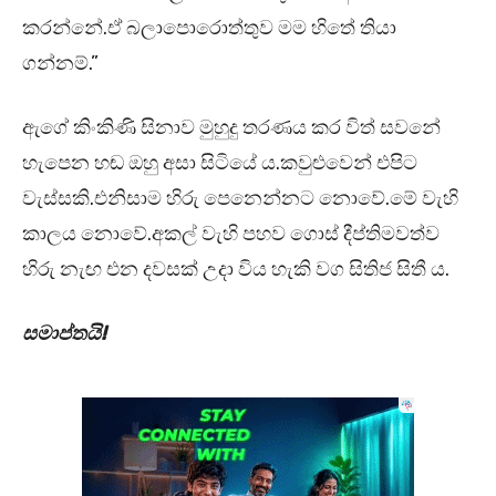
කරන්නේ.ඒ බලාපොරොත්තුව මම හිතේ තියා
ගන්නම්.”
ඇගේ කිංකිණි සිනාව මුහුදු තරණය කර විත් සවනේ
හැපෙන හඬ ඔහු අසා සිටියේ ය.කවුළුවෙන් එපිට
වැස්සකි.එනිසාම හිරු පෙනෙන්නට නොවේ.මේ වැහි
කාලය නොවේ.අකල් වැහි පහව ගොස් දීප්තිමවත්ව
හිරු නැඟ එන දවසක් උදා විය හැකි වග සිතිජ සිතී ය.
සමාප්තයි!