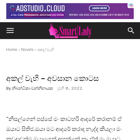
Home
Novels
අකල් වැහි
අකල් වැහි – අවසාන කොටස
By
නිබන්ධිකා වන්නිනායක
ජූනි 8, 2022
“නිසල්ගෙන් පස්සේ මං කාටහරි ආදරේ කරානම් ඒ
ඔයාට සිතිජ.ඔයා මට ආදරේ කරාද නැද්ද කියලා මං
කවදාවත්ම ඔයාගෙන් අහන්නේ නෑ.ඒත් මං ඔයාට