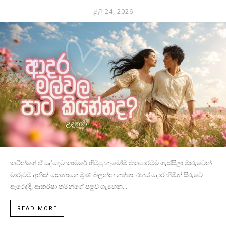
ජූලි 24, 2026
කවීන්ගේ ඒ සද්දෙට කාමරේ හිටපු හැමෝම එකපාරටම ගැස්සිලා මාරුවෙන්
මාරුවට අනික් කෙනාගෙ මූණ බලන්න ගත්තා. රහස් දොර හිමින් සීරුවේ
ඇරෙද්දී, ආකර්ෂා තමන්ගේ පපුව ගැහෙන...
READ MORE