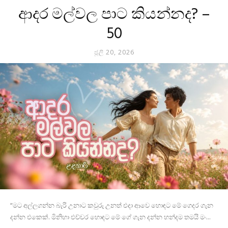
ආදර මල්වල පාට කියන්නද? –
50
ජූලි 20, 2026
“මට අල්ලගන්න බැරි උනාට කවුරු උනත් එදා ආවෙ හොඳට මේ ගෙදර ගැන
දන්න එකෙක්. මිනිහා එච්චර හොඳට මේ ගේ ගැන දන්න හන්දම තමයි මං...