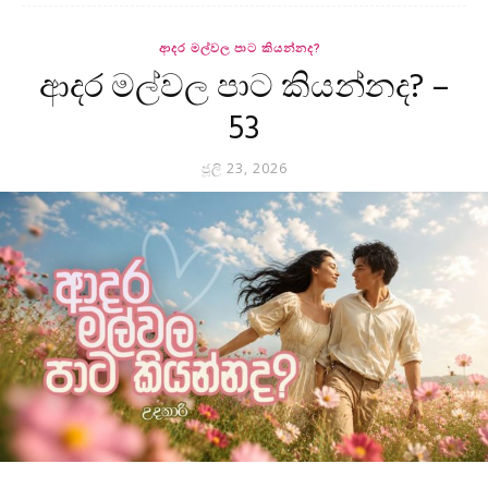
ආදර මල්වල පාට කියන්නද?
ආදර මල්වල පාට කියන්නද? –
53
ජූලි 23, 2026