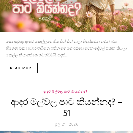
සෙනසුරාදා ආවෙ කෙල්ලගෙ හිත ඩිග් ඩිග් ගාලා තිගස්සවන ගමන්. බය
හිතෙන එක සාධාරණයිනෙ ඉතින් මේ ගේ අස්සෙ වෙන දේවල් එක්ක කියලා
කෙල්ල කියාගත්තෙ තමන්ටමයි. එදත්...
READ MORE
ආදර මල්වල පාට කියන්නද?
ආදර මල්වල පාට කියන්නද? –
51
ජූලි 21, 2026