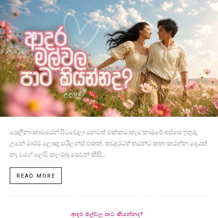
සෙලීනා කාමරෙන් පිටවෙලා යනවත් එක්කම කෑම කාමරේ අස්සෙ ඉතුරු
උනේ මාරම ලොකු සයිලන්ස් එකක්. තවදුරටත් තමන්ට කතා කරන්න දෙයක්
නෑ වගේ ලේඩි කලම්බු සෙවන් කිසි...
READ MORE
ආදර මල්වල පාට කියන්නද?