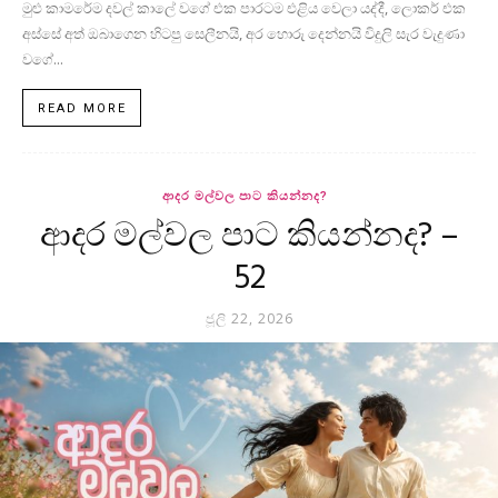
මුළු කාමරේම දවල් කාලේ වගේ එක පාරටම එළිය වෙලා යද්දී, ලොකර් එක
අස්සේ අත් ඔබාගෙන හිටපු සෙලීනයි, අර හොරු දෙන්නයි විදුලි සැර වැදුණා
වගේ...
READ MORE
ආදර මල්වල පාට කියන්නද?
ආදර මල්වල පාට කියන්නද? –
52
ජූලි 22, 2026