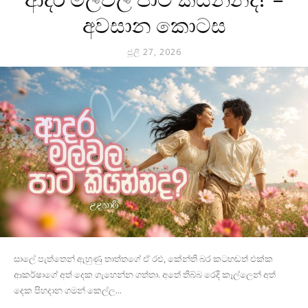
ආදර මල්වල පාට කියන්නද? –
අවසාන කොටස
ජූලි 27, 2026
සාලේ පැත්තෙන් ඇහුණු තාත්තගේ ඒ රළු, කේන්ති බර කටහඬත් එක්ක
ආකර්ෂාගේ අත් දෙක ගැහෙන්න ගත්තා. අතේ තිබ්බ රෙදි කෑල්ලෙන් අත්
දෙක පිහදාන ගමන් කෙල්ල...