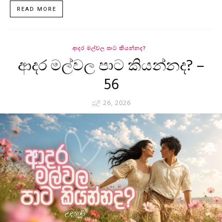
READ MORE
ආදර මල්වල පාට කියන්නද?
ආදර මල්වල පාට කියන්නද? –
56
ජූලි 26, 2026