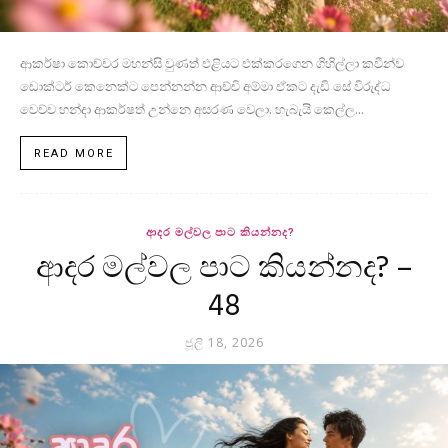
ආකර්ෂා කොච්චර මහන්සි වුණත් එළියට එක්කරගෙන ගිහිල්ලා කවීන්ව
ඩොක්ටර් කෙනෙක්ට පෙන්නන්න ආච්චි අම්මා ඒකට දැඩි සේ විරුද්ධ
වෙච්ච හන්දා ආකර්ෂත් උන්නෙ අසරණ වෙලා. හැබැයි කෙල්ල...
READ MORE
ආදර මල්වල පාට කියන්නද?
ආදර මල්වල පාට කියන්නද? –
48
ජූලි 18, 2026