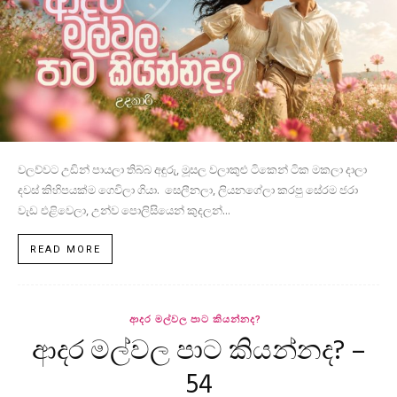
වලව්වට උඩින් පායලා තිබ්බ අඳුරු, මූසල වලාකුළු ටිකෙන් ටික මකලා දාලා
දවස් කිහිපයක්ම ගෙවිලා ගියා. සෙලීනලා, ලියනගේලා කරපු සේරම ජරා
වැඩ එළිවෙලා, උන්ව පොලිසියෙන් කුදලන්...
READ MORE
ආදර මල්වල පාට කියන්නද?
ආදර මල්වල පාට කියන්නද? –
54