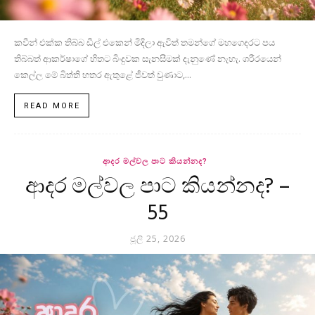
කවීන් එක්ක තිබ්බ ඩීල් එකෙන් මිදිලා ඇවිත් තමන්ගේ මහගෙදරට පය
තිබ්බත් ආකර්ෂාගේ හිතට බිංදුවක සැනසීමක් දැනුණේ නැහැ. ශරීරයෙන්
කෙල්ල මේ බිත්ති හතර ඇතුළේ ජීවත් වුණාට,...
READ MORE
ආදර මල්වල පාට කියන්නද?
ආදර මල්වල පාට කියන්නද? –
55
ජූලි 25, 2026