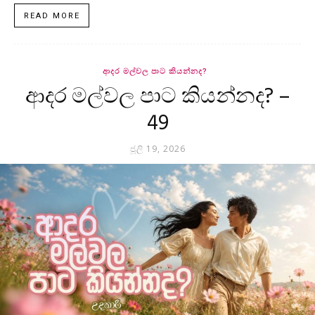
READ MORE
ආදර මල්වල පාට කියන්නද?
ආදර මල්වල පාට කියන්නද? –
49
ජූලි 19, 2026