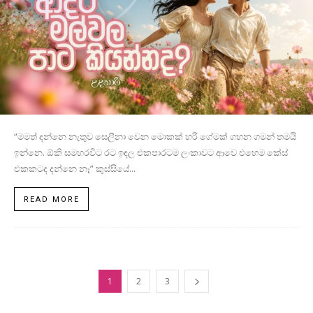
“මමත් දන්නෙ නැතුව සෙලීනා වෙන මොකක් හරි ගේමක් ගහන ගමන් තමයි
ඉන්නෙ. ඕකි සමහරවිට රට ඉඳල එකපාරටම ලංකාවට ආවෙ එහෙම කේස්
එකකටද දන්නෙ නෑ” කුස්සියේ...
READ MORE
1
2
3