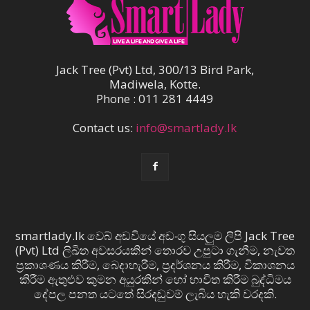
Jack Tree (Pvt) Ltd, 300/13 Bird Park,
Madiwela, Kotte.
Phone : 011 281 4449
Contact us:
info@smartlady.lk
smartlady.lk වෙබ් අඩවියේ අඩංගු සියලුම ලිපි Jack Tree
(Pvt) Ltd ලිඛිත අවසරයකින් තොරව උපුටා ගැනීම, නැවත
ප්‍රකාශණය කිරීම, බෙදාහැරීම, ප්‍රදර්ශනය කිරීම, විකාශනය
කිරීම ඇතුළුව කුමන අයුරකින් හෝ භාවිත කිරීම බුද්ධිමය
දේපල පනත යටතේ සිරදඬුවම් ලැබිය හැකි වරදකි.